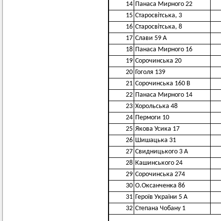
14
Панаса Мирного 22
15
Старосвітська, 3
16
Старосвітська, 8
17
Слави 59 А
18
Панаса Мирного 16
19
Сорочинська 20
20
Гоголя 139
21
Сорочинська 160 В
22
Панаса Мирного 14
23
Хорольська 48
24
Пермоги 10
25
Якова Усика 17
26
Шишацька 31
27
Свидницького 3 А
28
Кашинського 24
29
Сорочинська 274
30
О.Оксанченка 86
31
Героїв України 5 А
32
Степана Чобану 1