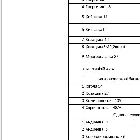
4
Енергетиків 6
5
Київська 11
6
Київська12
7
Козацька 18
8
Козацька5/32(2корп)
9
Миргородська 32
10
М. Дивізій 42 А
Багатоповерхові багат
1
Гоголя 54
2
Козацька 29
3
Комишнянська 139
4
Сорочинська 148/А
Одноповерхові
1
Андреєва, 3
2
Андреєва, 5
3
Боровиковського, 39