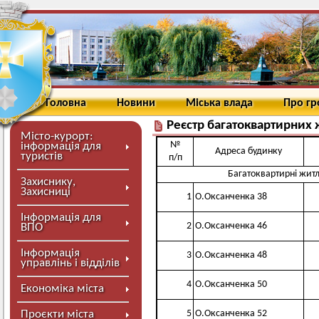
Головна
Новини
Міська влада
Про г
Реєстр багатоквартирних 
Місто-курорт:
№
інформація для
Адреса будинку
туристів
п/п
Багатоквартирні житл
Захиснику,
Захисниці
1
О.Оксанченка 38
Інформація для
2
О.Оксанченка 46
ВПО
Інформація
3
О.Оксанченка 48
управлінь і відділів
4
О.Оксанченка 50
Економіка міста
Проєкти міста
5
О.Оксанченка 52