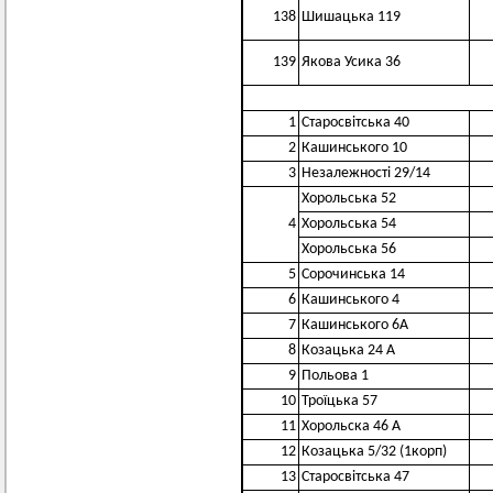
138
Шишацька 119
139
Якова Усика 36
1
Старосвітська 40
2
Кашинського 10
3
Незалежності 29/14
Хорольська 52
4
Хорольська 54
Хорольська 56
5
Сорочинська 14
6
Кашинського 4
7
Кашинського 6А
8
Козацька 24 А
9
Польова 1
10
Троїцька 57
11
Хорольска 46 А
12
Козацька 5/32 (1корп)
13
Старосвітська 47