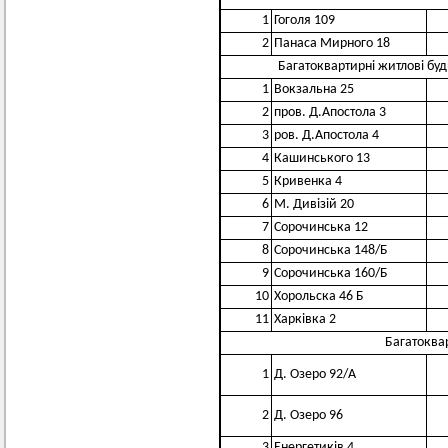
1
Гоголя 109
2
Панаса Мирного 18
Багатоквартирні житлові бу
1
Вокзальна 25
2
пров. Д.Апостола 3
3
ров. Д.Апостола 4
4
Кашинського 13
5
Кривенка 4
6
М. Дивізій 20
7
Сорочинська 12
8
Сорочинська 148/Б
9
Сорочинська 160/Б
10
Хорольска 46 Б
11
Харківка 2
Багатоква
1
Д. Озеро 92/А
2
Д. Озеро 96
3
Енергетиків 4