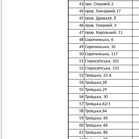
43
про. Озерний,3
44
пров. Гончарний,17
45
пров. Древаля, 8
46
пров. Озерний, 3
47
пров. Хорольний, 11
48
Сорочинська, 6
49
Сорочинська, 10
50
Сорочинська, 117
51
Старосвітська, 101
52
Старосвітська, 133
53
Троїцька, 22-А
54
Троїцька,28
55
Троїцька,29
56
Троїцька, 30
57
Троїцька,62/1
58
Троїцька,64
59
Троїцька, 66
60
Троїцька, 66
61
Троїцька, 86