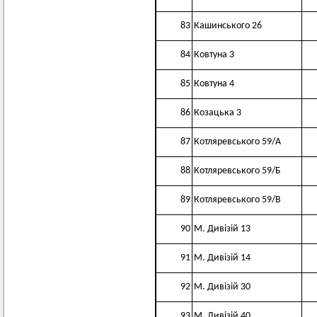
83
Кашинського 26
84
Ковтуна 3
85
Ковтуна 4
86
Козацька 3
87
Котляревського 59/А
88
Котляревського 59/Б
89
Котляревського 59/В
90
М. Дивізій 13
91
М. Дивізій 14
92
М. Дивізій 30
93
М. Дивізій 40