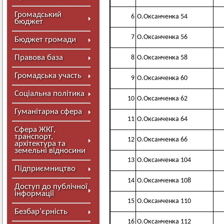
Громадський
6
О.Оксанченка 54
бюджет
7
О.Оксанченка 56
Бюджет громади
Правова база
8
О.Оксанченка 58
Громадська участь
9
О.Оксанченка 60
Соціальна політика
10
О.Оксанченка 62
Гуманітарна сфера
11
О.Оксанченка 64
Сфера ЖКГ,
транспорт,
12
О.Оксанченка 66
архітектура та
земельні відносини
13
О.Оксанченка 104
Підприємництво
14
О.Оксанченка 108
Доступ до публічної
інформації
15
О.Оксанченка 110
Безбар’єрність
16
О.Оксанченка 112