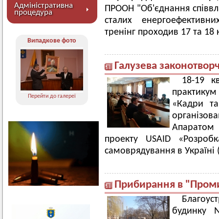
Адміністративна
ПРООН "Об'єднання співвл
процедура
сталих енергоефективни
тренінг проходив 17 та 18 к
Випадкове фото
Галузева законотворч
18-19 к
практикум 
Перейти до галереї
«Кадри та
організова
Апаратом 
проекту USAID «Розробк
самоврядування в Україні 
Прибирання в "Пром
Благоуст
будинку 