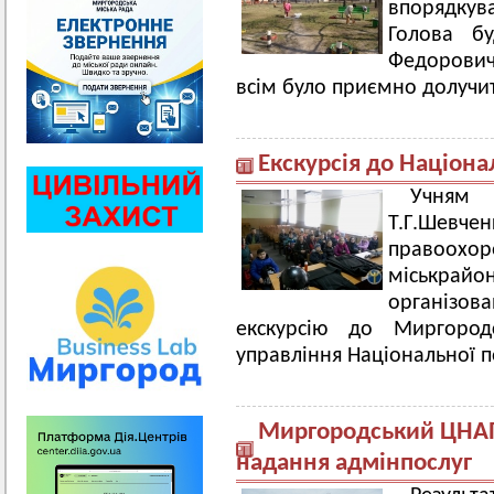
впорядкув
Голова бу
Федорович
всім було приємно долучит
Екскурсія до Націонал
Учням 
Т.Г.Шевч
правоохор
міськрайо
організов
екскурсію до Миргородс
управління Національної по
Миргородський ЦНАП 
надання адмінпослуг