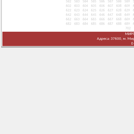
582
583
584
585
586
587
588
589
602
603
604
605
606
607
608
609
622
623
624
625
626
627
628
629
642
643
644
645
646
647
648
649
662
663
664
665
666
667
668
669
682
683
684
685
686
687
688
689
702
МИРГ
Адреса: 37600, м. Мирг
E