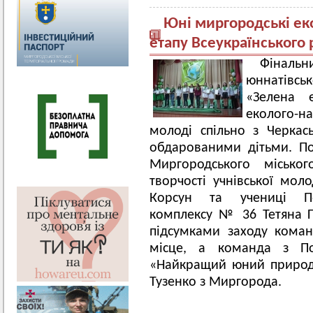
Юні миргородські ек
етапу Всеукраїнського 
Фінал
юннатівс
«Зелена 
еколого-н
молоді спільно з Черка
обдарованими дітьми. П
Миргородського міськог
творчості учнівської мол
Корсун та учениці Пол
комплексу № 36 Тетяна Г
підсумками заходу кома
місце, а команда з П
«Найкращий юний природ
Тузенко з Миргорода.