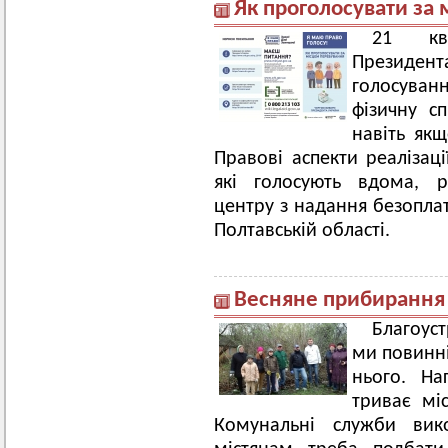
Як проголосувати за
21 кві
Президе
голосуван
фізичну сп
навіть як
Правові аспекти реалізац
які голосують вдома, р
центру з надання безопла
Полтавській області.
Весняне прибирання
Благоуст
ми повинні
нього. На
триває мі
Комунальні служби вико