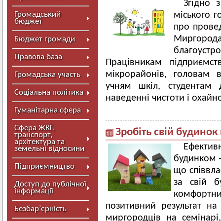
Згідно 
Громадський
міського г
бюджет
про провед
Миргорода,
Бюджет громади
благоус
Правова база
Працівникам підприємст
мікрорайонів, головам в
Громадська участь
учням шкіл, студентам 
Соціальна політика
наведенні чистоти і охайно
Гуманітарна сфера
Сфера ЖКГ,
Зробіть свій будино
транспорт,
архітектура та
Ефектив
земельні відносини
будинком -
Підприємництво
що співвла
за свій 
Доступ до публічної
інформації
комфортн
позитивний результат на 
Безбар’єрність
миргородців на семінарі