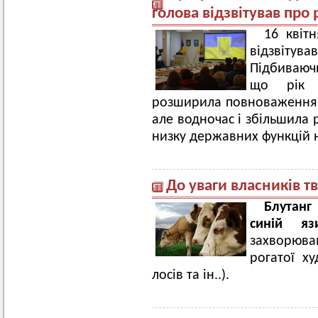
голова відзвітував про
16 квіт
відзвіту
Підбиваючи
що рік б
розширила повноваження 
але водночас і збільшила 
низку державних функцій 
До уваги власників т
Блутан
синій 
захворюва
рогатої ху
лосів та ін..).