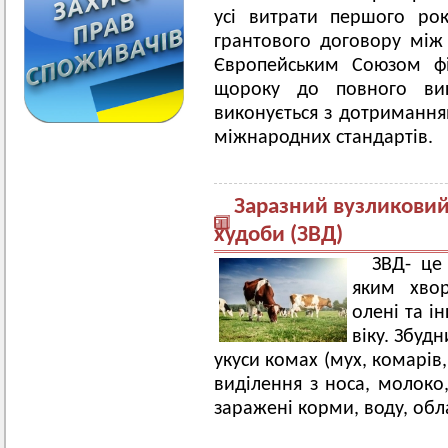
усі витрати першого рок
грантового договору мі
Європейським Союзом фі
щороку до повного вик
виконується з дотримання
міжнародних стандартів.
Заразний вузликовий
худоби (ЗВД)
ЗВД- це
яким хвор
олені та і
віку. Збуд
укуси комах (мух, комарів
виділення з носа, молоко
заражені корми, воду, обл