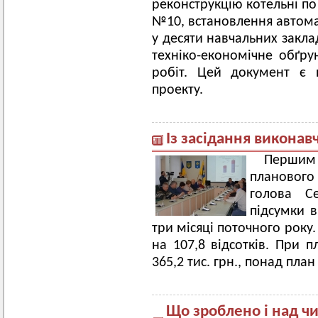
реконструкцію котельні по 
№10, встановлення автомат
у десяти навчальних закла
техніко-економічне обґру
робіт. Цей документ є 
проекту.
Із засідання виконав
Перши
планового
голова С
підсумки 
три місяці поточного року
на 107,8 відсотків. При п
365,2 тис. грн., понад план
Що зроблено і над ч