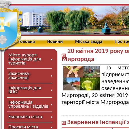
Головна
Новини
Міська влада
Про г
20 квітня 2019 року
Місто-курорт:
Миргорода
інформація для
туристів
Із мет
Захиснику,
підприєм
Захисниці
наведен
Інформація для
озелененн
ВПО
Миргороді, 20 квітня 201
території міста Миргорода
Інформація
управлінь і відділів
Економіка міста
Звернення Інспекції 
Проєкти міста