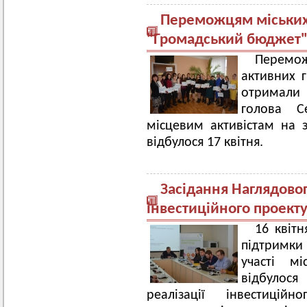
Переможцям міських
"Громадський бюджет"
Перемо
активних 
отримали
голова Се
місцевим активістам на з
відбулося 17 квітня.
Засідання Наглядового
інвестиційного проект
16 квіт
підтримки 
участі м
відбулося
реалізації інвестицій