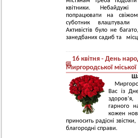
містянам треба подбати 
квітники. Небайдужі
попрацювати на свіжом
суботник влаштували 
Активістів було не багат
занедбаних садиб та місце
16 квітня - День нар
Миргородської міської 
Ша
Миргоро
Вас із Дн
здоров’я,
гарного н
кожен нов
приносить радісні звістки,
благородні справи.