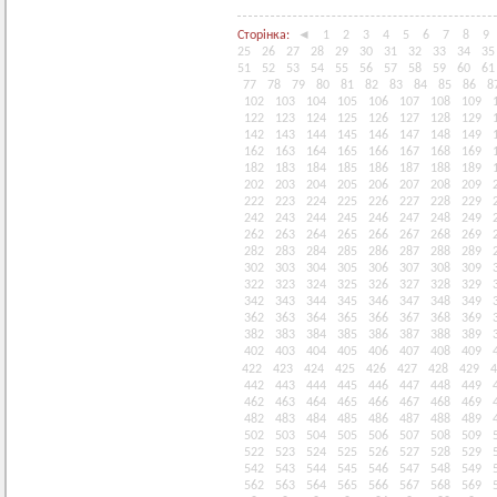
Сторінка:
◄
1
2
3
4
5
6
7
8
9
25
26
27
28
29
30
31
32
33
34
35
51
52
53
54
55
56
57
58
59
60
61
77
78
79
80
81
82
83
84
85
86
8
102
103
104
105
106
107
108
109
122
123
124
125
126
127
128
129
142
143
144
145
146
147
148
149
162
163
164
165
166
167
168
169
182
183
184
185
186
187
188
189
202
203
204
205
206
207
208
209
222
223
224
225
226
227
228
229
242
243
244
245
246
247
248
249
262
263
264
265
266
267
268
269
282
283
284
285
286
287
288
289
302
303
304
305
306
307
308
309
322
323
324
325
326
327
328
329
342
343
344
345
346
347
348
349
362
363
364
365
366
367
368
369
382
383
384
385
386
387
388
389
402
403
404
405
406
407
408
409
422
423
424
425
426
427
428
429
4
442
443
444
445
446
447
448
449
462
463
464
465
466
467
468
469
482
483
484
485
486
487
488
489
502
503
504
505
506
507
508
509
522
523
524
525
526
527
528
529
542
543
544
545
546
547
548
549
562
563
564
565
566
567
568
569