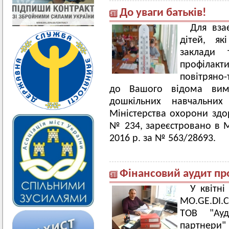
До уваги батьків!
Для вза
дітей, як
заклади
профілакт
повітряно
до Вашого відома вимо
дошкільних навчальних
Міністерства охорони здо
№ 234, зареєстровано в Мі
2016 р. за № 563/28693.
Фінансовий аудит пр
У квітні
MO.GE.DI.
ТОВ "Ауд
партнери"