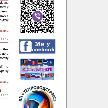
і, які
ості у
раїни.
лише у
о духу
ніше
-11-17
– Дня
нашого
робуту
рій та
йкращу
ніше
ї
-11-16