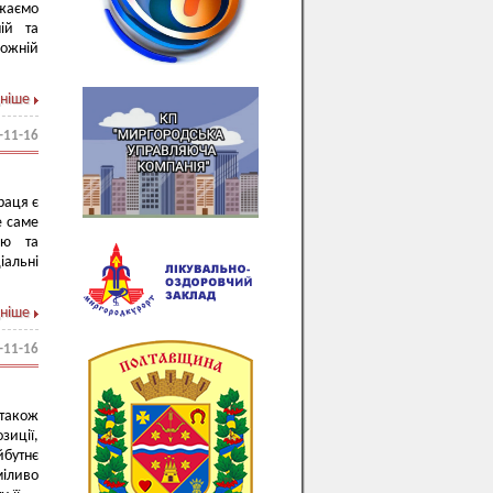
ажаємо
ній та
кожній
ніше
-11-16
раця є
е саме
ію та
іальні
ніше
-11-16
 також
зиції,
йбутнє
іливо