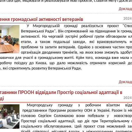
и свої ідеї, ініціювати й реалізовувати нові проєкти, ставити мету і досягати
Доклад
2024
ння громадської активності ветеранів
У Миргородській громаді реалізується проєкт "Ство
Ветеранської Ради". Він спрямований на підвищення їх грома
активності. На черговій зустрічі робочої групи обговорили к
етапи, а також подальші заходи, які враховуватимуть м
проблеми та запити ветеранів. Однією з основних частин про
організація дводенних тренінгів, на яких вони зможуть здобут
навички для участі в громадському житті. Крім того, команда вже мала 
 робочу поїздку до Києва, що дало можливість отримати корисний до
, які сприятимуть розвитку Ветеранської Ради.
Доклад
авники ПРООН відвідали Простір соціальної адаптації в
2024
ді
Миргородську громаду з робочим візитом відв
представники Програми розвитку ООН в Україні. Разом із м
головою Сергієм Соломахою вони побували у новоствор
Просторі соціальної адаптації, що діє при Територіальному 
соціального обслуговування. Цей проєкт став можливий з
тісній співпраці місцевої влади з міжнародними партнер