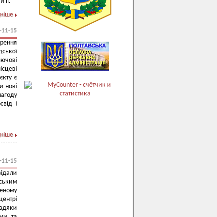
 її.
ніше
-11-15
рення
дської
лючові
ісцеві
єкту є
и нові
нагоду
свід і
ніше
-11-15
ідали
іським
еному
центрі
авдяки
ами та