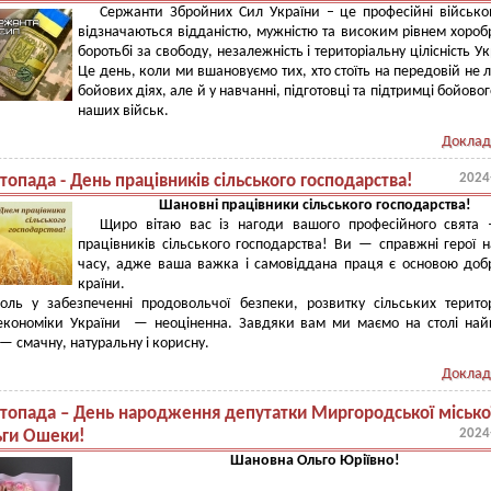
Сержанти Збройних Сил України – це професійні військов
відзначаються відданістю, мужністю та високим рівнем хоробр
боротьбі за свободу, незалежність і територіальну цілісність Ук
Це день, коли ми вшановуємо тих, хто стоїть на передовій не 
бойових діях, але й у навчанні, підготовці та підтримці бойовог
наших військ.
Доклад
2024
топада - День працівників сільського господарства!
Шановні працівники сільського господарства!
Щиро вітаю вас із нагоди вашого професійного свята 
працівників сільського господарства! Ви — справжні герої 
часу, адже ваша важка і самовіддана праця є основою доб
країни.
оль у забезпеченні продовольчої безпеки, розвитку сільських терито
 економіки України — неоціненна. Завдяки вам ми маємо на столі на
— смачну, натуральну і корисну.
Доклад
стопада – День народження депутатки Миргородської місько
2024
ьги Ошеки!
Шановна Ольго Юріївно!