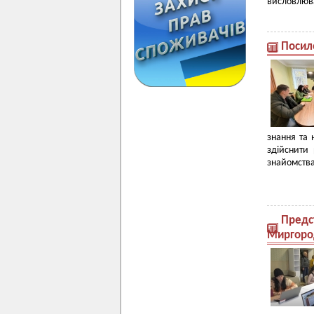
висловлюват
Посиле
знання та 
здійснити
знайомства
Предст
Миргоро