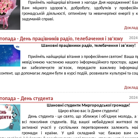
Прийміть найщиріші вітання з нагоди Дня народження! Б
Вам міцного здоров’я, добробуту, здобутків у професій
громадській діяльності, оптимізму та невичерпної енергії у 
задуманій справі.
Доклад
2024
топада - День працівників радіо, телебачення і зв’язку
Шановні працівники радіо, телебачення і зв’язку!
Прийміть найщиріші вітання з професійним святом! Ваша п
невід'ємною частиною нашого інформаційного простору, адж
ви забезпечуєте зв’язок, передаєте важливу інформац
контент, що допомагає людям бути в курсі подій, розвивати культурні та соц
Доклад
2024
топада – День студента
Шановні студенти Миргородської громади!
Щиро вітаю вас із Днем студента!
День студента - це свято, що зближує і об'єднує молодь, а
всі покоління студентів. Від вашої небайдужої життєвої по
активної участі у суспільних перетвореннях залежить ма
громади і країни. У цей складний час бажаю вам см