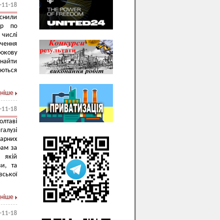
-11-18
снили
ар по
 числі
чення
окову
найти
уються
ніше
-11-18
олтаві
алузі
арних
рам за
и якій
и, та
вської
ніше
-11-18