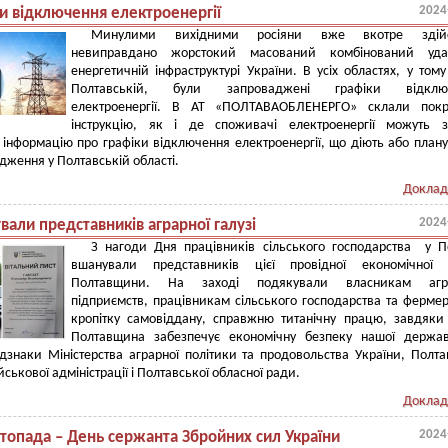
2024
и відключення електроенергії
Минулими вихідними росіяни вже вкотре здій
невиправдано жорстокий масований комбінований уд
енергетичній інфраструктурі України. В усіх областях, у тому
Полтавській, були запроваджені графіки відклю
електроенергії. В АТ «ПОЛТАВАОБЛЕНЕРГО» склали покр
інструкцію, як і де споживачі електроенергії можуть з
 інформацію про графіки відключення електроенергії, що діють або план
дження у Полтавській області.
Доклад
2024
али представників аграрної галузі
З нагоди Дня працівників сільського господарства у П
вшанували представників цієї провідної економічної г
Полтавщини. На заході подякували власникам агр
підприємств, працівникам сільського господарства та ферме
кропітку самовіддану, справжню титанічну працю, завдяк
Полтавщина забезпечує економічну безпеку нашої держав
дзнаки Міністерства аграрної політики та продовольства України, Полта
йськової адміністрації і Полтавської обласної ради.
Доклад
2024
стопада – День сержанта Збройних сил України