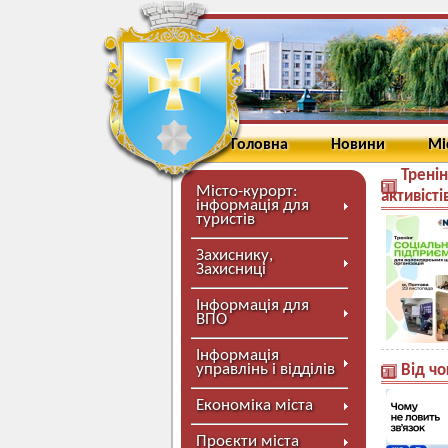
Головна
Новини
Мі
Тренін
Місто-курорт:
активісті
інформація для
туристів
Захиснику,
Захисниці
Інформація для
ВПО
Інформація
управлінь і відділів
Від чо
Економіка міста
Проєкти міста