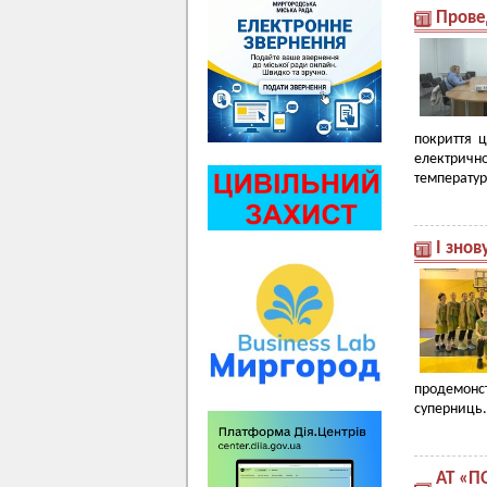
Прове
покриття ц
електричн
температур
І знов
продемонс
суперниць.
АТ «П