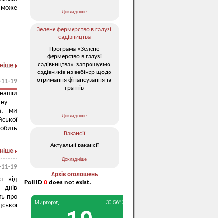
к може
Докладніше
Зелене фермерство в галузі
садівництва
Програма «Зелене
фермерство в галузі
садівництва»: запрошуємо
ніше
садівників на вебінар щодо
отримання фінансування та
-11-19
грантів
 нашій
ину —
а, ми
Докладніше
йської
робить
Вакансії
Актуальні вакансії
ніше
Докладніше
-11-19
Архів оголошень
т від
Poll ID
0
does not exist.
 днів
ть про
ської