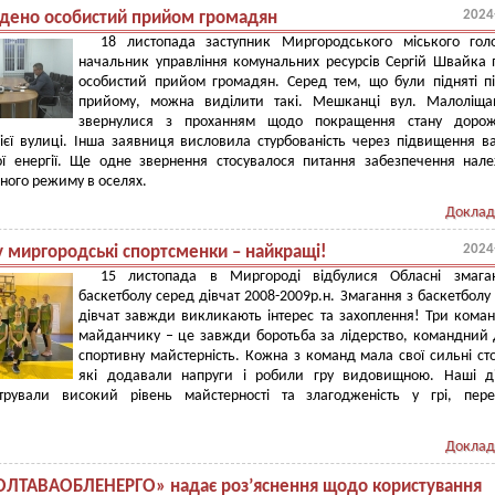
2024
дено особистий прийом громадян
18 листопада заступник Миргородського міського гол
начальник управління комунальних ресурсів Сергій Швайка 
особистий прийом громадян. Серед тем, що були підняті п
прийому, можна виділити такі. Мешканці вул. Малоліщан
звернулися з проханням щодо покращення стану дорож
ієї вулиці. Інша заявниця висловила стурбованість через підвищення ва
ої енергії. Ще одне звернення стосувалося питання забезпечення нал
ного режиму в оселях.
Доклад
2024
у миргородські спортсменки – найкращі!
15 листопада в Миргороді відбулися Обласні змага
баскетболу серед дівчат 2008-2009р.н. Змагання з баскетболу
дівчат завжди викликають інтерес та захоплення! Три кома
майданчику – це завжди боротьба за лідерство, командний 
спортивну майстерність. Кожна з команд мала свої сильні ст
які додавали напруги і робили гру видовищною. Наші ді
трували високий рівень майстерності та злагодженість у грі, пере
Доклад
ОЛТАВАОБЛЕНЕРГО» надає роз’яснення щодо користування