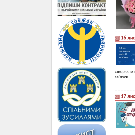
16 лис
створюєте 
зв’язки.
17 лис