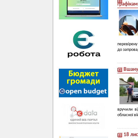
графікам
перевірену
до запрова
Вшанув
вручили ві
обласної ві
18 ли