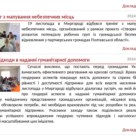
Доклад
2024
нг з мапування небезпечних місць
19 листопада в Миргороді відбувся тренінг з мапу
небезпечних місць, організований у рамках проєкту «Створе
розвиток потенціалу робочих груп із громадської безпе
відновлення у партнерських громадах Полтавської області».
Доклад
2024
ідходи в наданні гуманітарної допомоги
Сучасні виклики, що постають перед громадами Укр
вимагають ефективного реагування на кризові ситуації. Врах
гендерних аспектів покращує якість допомоги та сприяє б
рівності і доступності підтримки для всіх верств населен
листопада у Миргороді відбулася діалогова зустріч, на якій 
про гендерні аспекти в наданні гуманітарної допомог
му майданчику представники громадських організацій, місцевої вла
обговорили потреби, які необхідно враховувати під час розробки та реал
уманітарної підтримки. Учасники заходу також поділилися реал
и успішного впровадження гендерно чутливих підходів і наголоси
 масштабування цих ініціатив.
Доклад