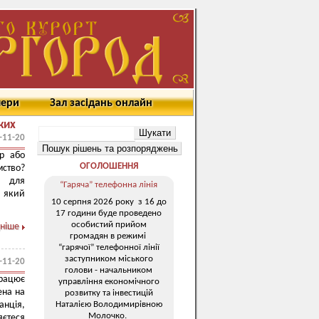
мери
Зал засідань онлайн
ких
-11-20
тр або
ОГОЛОШЕННЯ
мство?
о для
“Гаряча” телефонна лінія
 який
10 серпня 2026 року з 16 до
17 години буде проведено
особистий прийом
ніше
громадян в режимі
“гарячої” телефонної лінії
заступником міського
-11-20
голови - начальником
працює
управління економічного
ена на
розвитку та інвестицій
Наталією Володимирівною
анція,
Молочко.
яєтеся