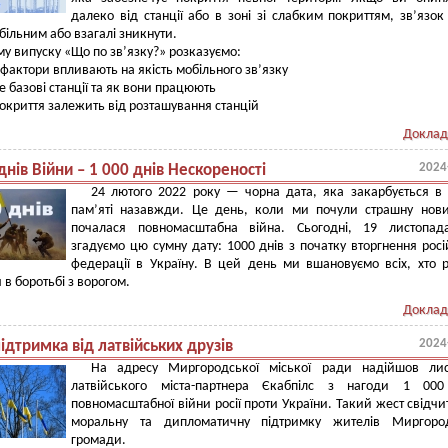
далеко від станції або в зоні зі слабким покриттям, зв’язо
абільним або взагалі зникнути.
му випуску «Що по звʼязку?» розказуємо:
е фактори впливають на якість мобільного зв’язку
ке базові станції та як вони працюють
покриття залежить від розташування станцій
Доклад
2024
днів Війни – 1 000 днів Нескореності
24 лютого 2022 року — чорна дата, яка закарбується в
пам’яті назавжди. Це день, коли ми почули страшну нов
почалася повномасштабна війна. Сьогодні, 19 листопад
згадуємо цю сумну дату: 1000 днів з початку вторгнення росі
федерації в Україну. В цей день ми вшановуємо всіх, хто 
 в боротьбі з ворогом.
Доклад
2024
ідтримка від латвійських друзів
На адресу Миргородської міської ради надійшов лис
латвійського міста-партнера Єкабпілс з нагоди 1 000
повномасштабної війни росії проти України. Такий жест свідчи
моральну та дипломатичну підтримку жителів Миргород
громади.