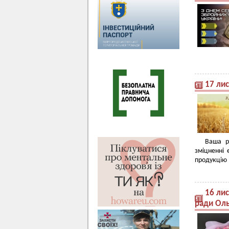
17 лис
Ваша р
зміцненні
продукцію 
16 ли
ради Ол