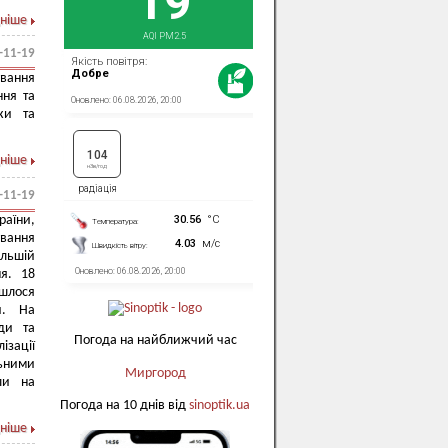
ніше
-11-19
вання
ння та
ки та
ніше
-11-19
аїни,
ування
ільшій
ня. 18
йшлося
и. На
ди та
Погода на найближчий час
ізації
ьними
Миргород
ли на
Погода на 10 днів від
sinoptik.ua
ніше