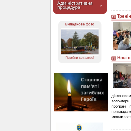
Адміністративна
процедура
Трені
Випадкове фото
Нові п
Перейти до галереї
діалогово
волонтери 
програм г
прикладам
можливості