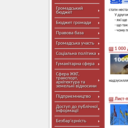
Громадський
стати нест
бюджет
У друго
- які щ
Бюджет громади
- що та
- чому 
Правова база
Громадська участь
1 000 
Соціальна політика
Гуманітарна сфера
Сфера ЖКГ,
транспорт,
надзусилля
архітектура та
земельні відносини
Підприємництво
Лист-п
Доступ до публічної
інформації
Безбар’єрність