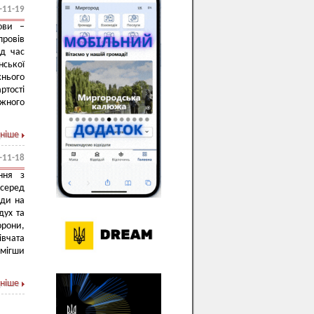
-11-19
ови –
провів
ід час
ської
нього
ртості
ежного
ніше
-11-18
ння з
 серед
нди на
дух та
орони,
вчата
мігши
ніше