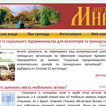
ська влада
Про громаду
Фотогалерея
Web-ка
г із соціального підприємництва для волонтерів та громадсь
2024
в
Хочете дізнатися, як перетворити ваш волонтерський цен
громадську організацію на ефективне соціальне підприє
Приєднуйтеся до тренінгу "Соціальне підприємництв
волонтерських центрів та громадських організацій",
відбудеться у Полтаві 23 листопада!
Доклад
2024
го залежить якість мобільного зв’язку?
Стикалися із ситуацією, коли в одній точці звʼязок 
ідеально, а в сусідній кімнаті вже ні? Мобільна мережа поділ
стільники, як у бджіл. Кожний стільник обслуговує базова ст
яка забезпечує покриття певної території. Якщо ви опин