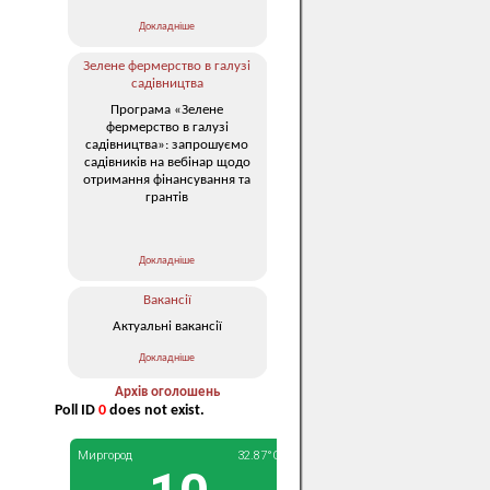
Докладніше
Зелене фермерство в галузі
садівництва
Програма «Зелене
фермерство в галузі
садівництва»: запрошуємо
садівників на вебінар щодо
отримання фінансування та
грантів
Докладніше
Вакансії
Актуальні вакансії
Докладніше
Архів оголошень
Poll ID
0
does not exist.