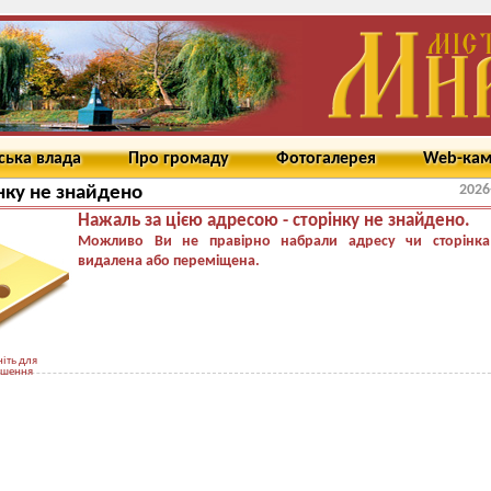
ська влада
Про громаду
Фотогалерея
Web-ка
2026
нку не знайдено
Нажаль за цією адресою - сторінку не знайдено.
Можливо Ви не правірно набрали адресу чи сторінка
видалена або переміщена.
іть для
ьшення