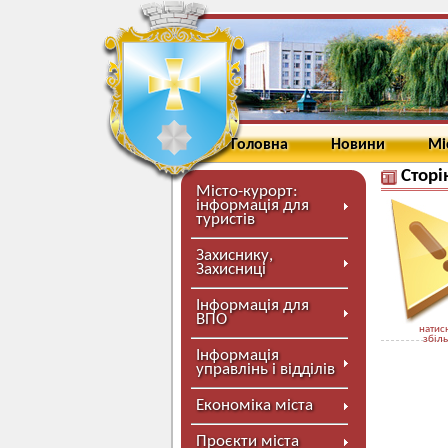
Головна
Новини
Мі
Сторі
Місто-курорт:
інформація для
туристів
Захиснику,
Захисниці
Інформація для
ВПО
натисн
збіл
Інформація
управлінь і відділів
Економіка міста
Проєкти міста