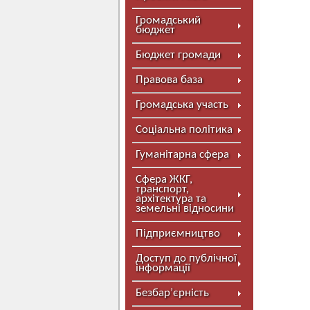
Громадський
бюджет
Бюджет громади
Правова база
Громадська участь
Соціальна політика
Гуманітарна сфера
Сфера ЖКГ,
транспорт,
архітектура та
земельні відносини
Підприємництво
Доступ до публічної
інформації
Безбар’єрність