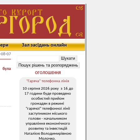
мери
Зал засідань онлайн
-08-07
 була
ОГОЛОШЕННЯ
“Гаряча” телефонна лінія
10 серпня 2026 року з 16 до
17 години буде проведено
особистий прийом
громадян в режимі
“гарячої” телефонної лінії
заступником міського
голови - начальником
управління економічного
розвитку та інвестицій
Наталією Володимирівною
Молочко.