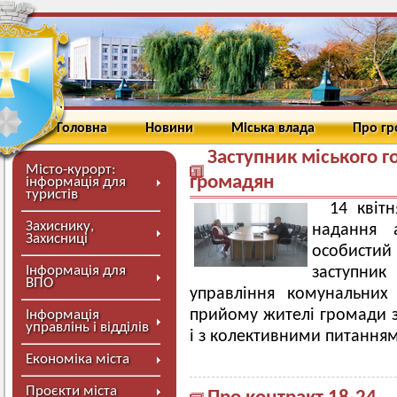
Головна
Новини
Міська влада
Про г
Заступник міського 
Місто-курорт:
громадян
інформація для
туристів
14 квіт
Захиснику,
надання а
Захисниці
особисти
Інформація для
заступни
ВПО
управління комунальних
прийому жителі громади з
Інформація
управлінь і відділів
і з колективними питання
Економіка міста
Проєкти міста