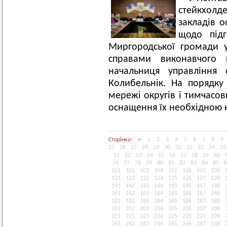
стейкхол
закладів о
щодо під
Миргородської громади 
справами виконавчого к
начальниця управління 
Колибельнік. На порядк
мережі округів і тимчасов
оснащення їх необхідною 
Сторінка:
◄
1
2
3
4
5
6
7
8
9
25
26
27
28
29
30
31
32
33
34
35
51
52
53
54
55
56
57
58
59
60
76
77
78
79
80
81
82
83
84
85
8
101
102
103
104
105
106
107
108
121
122
123
124
125
126
127
128
141
142
143
144
145
146
147
148
161
162
163
164
165
166
167
168
181
182
183
184
185
186
187
188
201
202
203
204
205
206
207
208
221
222
223
224
225
226
227
228
241
242
243
244
245
246
247
248