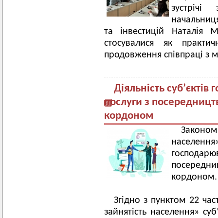
зустрічі
начальниця
та інвестицій Наталія 
стосувалися як практич
продовження співпраці з
Діяльність суб’єктів
послуги з посередницт
кордоном
Законо
населення»
господар
посередн
кордоном.
Згідно з пунктом 22 час
зайнятість населення» су