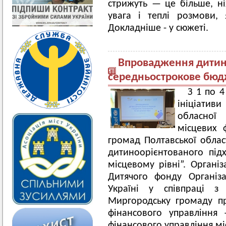
стрижуть — це більше, ні
увага і теплі розмови, 
Докладніше - у сюжеті.
Впровадження дитино
середньострокове бюд
З 1 по 4
ініціативи
обласної
місцевих 
громад Полтавської облас
дитиноорієнтованого пі
місцевому рівні”. Органі
Дитячого фонду Організ
Україні у співпраці з 
Миргородську громаду пр
фінансового управління
фінансового управління мі