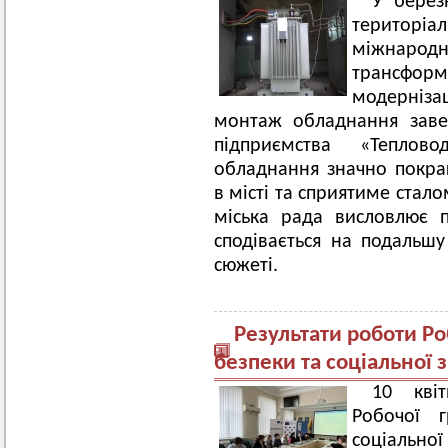
У берез
територ
міжнаро
трансфо
модернізац
монтаж обладнання заве
підприємства «Теплово
обладнання значно покращ
в місті та сприятиме стал
міська рада висловлює 
сподівається на подальшу
сюжеті.
Результати роботи Ро
безпеки та соціальної 
10 квіт
Робочої 
соціально