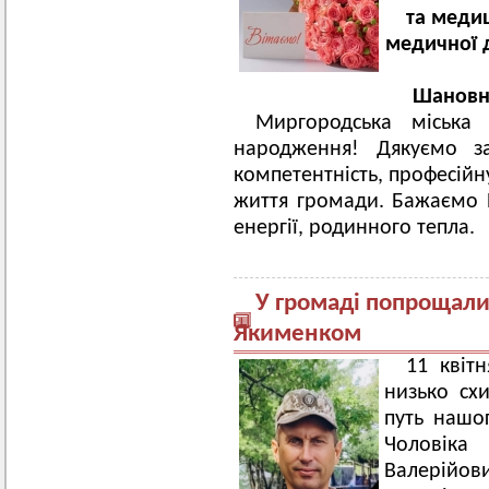
та медиц
медичної 
Шановна
Миргородська міськ
народження! Дякуємо за
компетентність, професійн
життя громади. Бажаємо 
енергії, родинного тепла.
У громаді попрощали
Якименком
11 квіт
низько сх
путь нашог
Чоловік
Валерійо