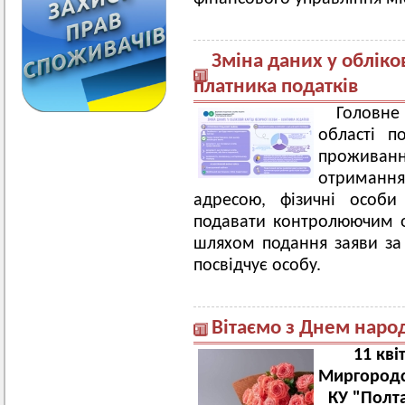
Зміна даних у обліков
платника податків
Головн
області п
проживанн
отриман
адресою, фізичні особи
подавати контролюючим о
шляхом подання заяви з
посвідчує особу.
Вітаємо з Днем наро
11 кв
Миргородсь
КУ "Полт