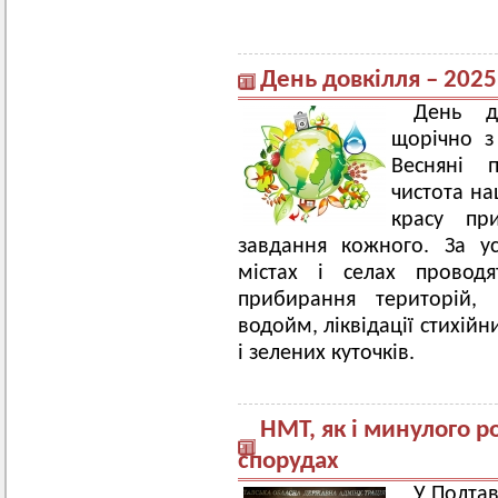
День довкілля – 2025
День до
щорічно з
Весняні 
чистота на
красу пр
завдання кожного. За у
містах і селах проводя
прибирання територій, 
водойм, ліквідації стихійн
і зелених куточків.
НМТ, як і минулого р
спорудах
У Полтав