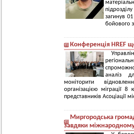
матеріал
підрозділу
загинув 01
бойового з
Конференція HREF щ
Управ
регіональ
спроможно
аналіз д
моніторити відновле
організацією міграції 8 
представників Асоціації мі
Миргородська громад
завдяки міжнародному