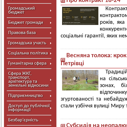
Про контракт 18-24
Громадський
Контрак
бюджет
контракто
років, яка
Бюджет громади
конкурент
Правова база
соціальні гарантії, яких н
Громадська участь
Соціальна політика
Весняна толока: крок
Петрівці
Гуманітарна сфера
Традиці
Сфера ЖКГ,
транспорт,
на сільськ
архітектура та
зонах, бі
земельні відносини
відпочинку
Підприємництво
згуртованості та небайдуж
стали узбіччя вулиці Миру т
Доступ до публічної
інформації
Безбар’єрність
Субсидія на неопалю