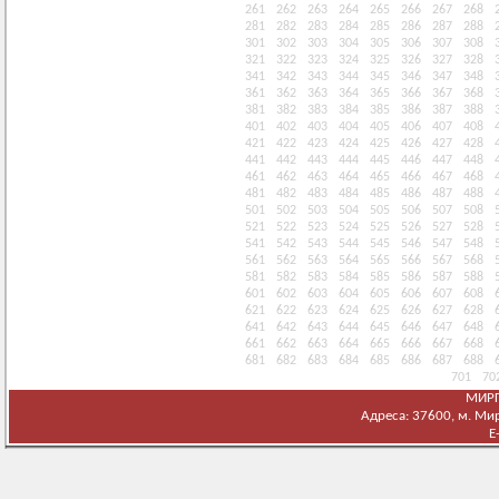
261
262
263
264
265
266
267
268
281
282
283
284
285
286
287
288
301
302
303
304
305
306
307
308
321
322
323
324
325
326
327
328
341
342
343
344
345
346
347
348
361
362
363
364
365
366
367
368
381
382
383
384
385
386
387
388
401
402
403
404
405
406
407
408
421
422
423
424
425
426
427
428
441
442
443
444
445
446
447
448
461
462
463
464
465
466
467
468
481
482
483
484
485
486
487
488
501
502
503
504
505
506
507
508
521
522
523
524
525
526
527
528
541
542
543
544
545
546
547
548
561
562
563
564
565
566
567
568
581
582
583
584
585
586
587
588
601
602
603
604
605
606
607
608
621
622
623
624
625
626
627
628
641
642
643
644
645
646
647
648
661
662
663
664
665
666
667
668
681
682
683
684
685
686
687
688
701
70
МИРГ
Адреса: 37600, м. Мирг
E