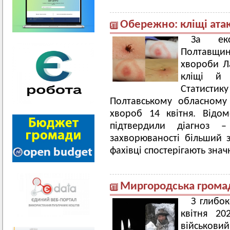
Обережно: кліщі ата
За екс
Полтавщи
хвороби Ла
кліщі й 
Статистик
Полтавському обласному
хвороб 14 квітня. Відо
підтвердили діагноз 
захворюваності більший з
фахівці спостерігають зна
Миргородська громад
З глибо
квітня 20
військови