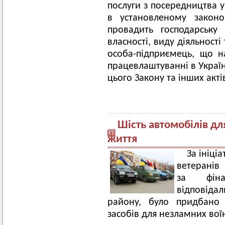
послуги з посередництва у
в установленому закон
провадить господарську
власності, виду діяльност
особа-підприємець, що н
працевлаштуванні в Україн
цього Закону та інших акті
Шість автомобілів дл
життя
За ініці
ветеранів
за фіна
відповід
району, було придбано 
засобів для незламних вої