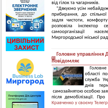
від гілок та чагарни
"Дякуємо усім небайдуж
прибирання, до спільно
задля чистоти, комфорт
розповіла інспектор 
самоорганізації насе
Миргородської міської рад
Головне управління Д
повідомляє
Головн
області п
служба Ук
днів терм
самозайнятою особою заяви
після демобілізації. Пр
Кравченко у своєму Телегр