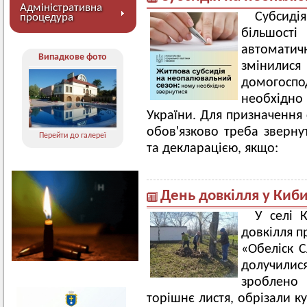
Адміністративна
Субсиді
процедура
більшості
автомати
Випадкове фото
змінилися
домогоспо
необхідн
України. Для призначення 
обов'язково треба зверну
Перейти до галереї
та декларацією, якщо:
День довкілля у Киб
У селі 
довкілля п
«Обеліск С
долучилис
зроблено 
торішнє листя, обрізали к