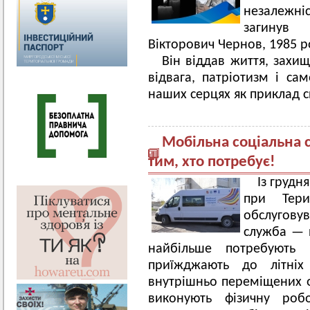
незалежніс
загинув
Вікторович Чернов, 1985 
Він віддав життя, захи
відвага, патріотизм і с
наших серцях як приклад с
Мобільна соціальна 
тим, хто потребує!
Із грудн
при Тери
обслугову
служба — п
найбільше потребують п
приїжджають до літніх
внутрішньо переміщених о
виконують фізичну роб