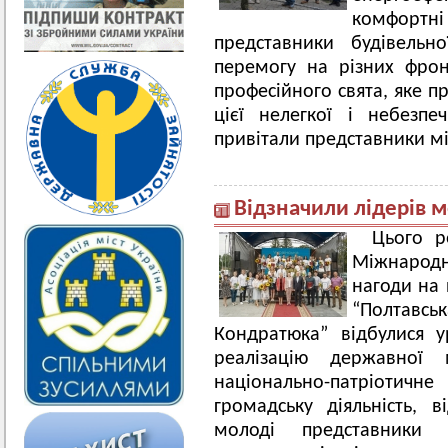
комфортн
представники будівельн
перемогу на різних фрон
професійного свята, яке п
цієї нелегкої і небезпе
привітали представники мі
Відзначили лідерів 
Цього р
Міжнародн
нагоди на 
“Полтав
Кондратюка” відбулися 
реалізацію державної 
національно-патріоти
громадську діяльність, 
молоді представники