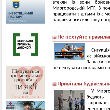
втекли із зони бойов
Миргородській МТГ. З поч
працювати з дітьми із сім
надаючи психологічну підт
Не нехтуйте правилам
Ситуація
як військ
Ваша безпе
не нехтувати сигналами по
Привітали будівельн
У Миргор
будують 
запровад
енергое