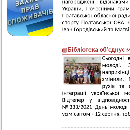
нагороджені відзнаками
України, Почесними гра
Полтавської обласної рад
спорту Полтавської ОВА.
Іван Городівський та Матв
Бібліотека об’єднує 
Сьогодні 
молоді. 
наприкін
змінили. 
рухів та 
інтеграції української 
Відтепер у відповіднос
№333/2021 День молоді 
усім світом - 12 серпня, 