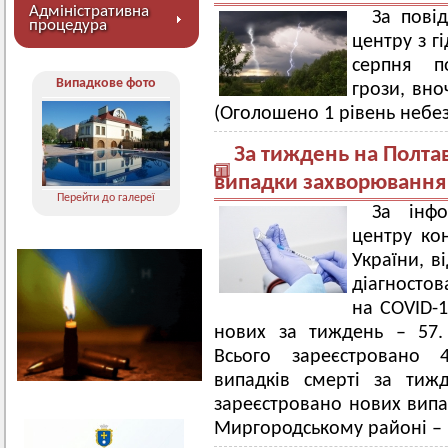
Адміністративна
За пові
процедура
центру з г
серпня по
Випадкове фото
грози, вно
(Оголошено 1 рівень небез
За тиждень на Полта
випадки захворювання
Перейти до галереї
За інфо
центру ко
України, в
діагносто
на COVID-1
нових за тиждень – 57.
Всього зареєстровано 
випадків смерті за тиж
зареєстровано нових випад
Миргородському районі – 