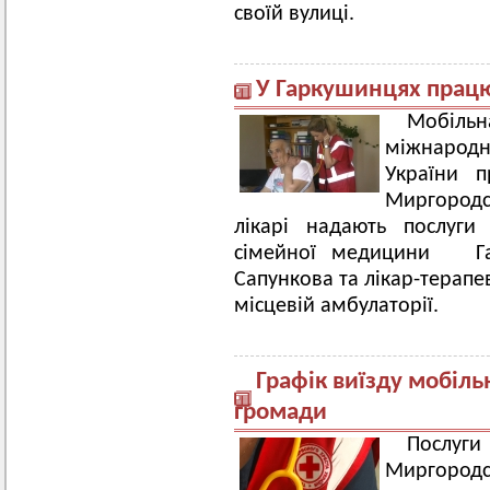
своїй вулиці.
У Гаркушинцях прац
Мобіль
міжнародн
України п
Миргород
лікарі надають послуги
сімейної медицини Га
Сапункова та лікар-терапе
місцевій амбулаторії.
Графік виїзду мобіль
громади
Послуг
Миргородсь