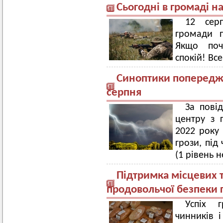
Сьогодні в громаді н
12 сер
громади п
Якщо почу
спокій! Все
Синоптики попереджа
серпня
За пові
центру з г
2022 року 
грози, під
(1 рівень 
Підтримка місцевих 
продовольчої безпеки 
Успіх 
чинників 