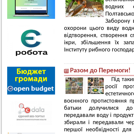
водних о
Полтавсь
Заборону 
охорони цього виду водн
відтворення, створення 
ікри, збільшення їх за
Інституту рибного господа
Разом до Перемоги!
Під таки
росії пр
естетичн
воєнного протистояння пр
батьки долучилися до
передавали воду і продукт
збирали і передавали чер
першої необхідності для