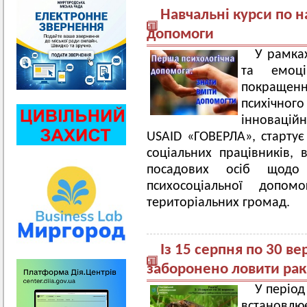
Навчальні курси по 
допомоги
У рамка
та емоці
покращення
психічного
інноваційн
USAID «ГОВЕРЛА», старту
соціальних працівників, 
посадових осіб щодо 
психосоціальної допо
територіальних громад.
Із 15 серпня по 30 в
заборонено ловити рак
У період
встановлю