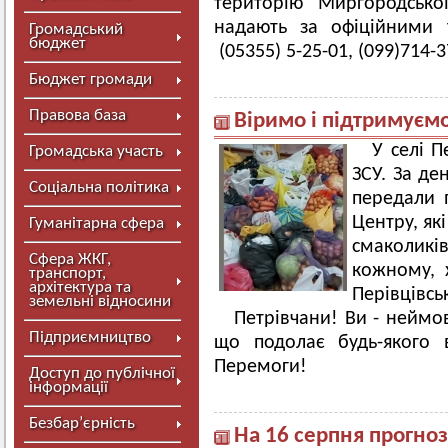
територію Миргородської
надають за офіційними 
Громадський
бюджет
(05355) 5-25-01, (099)714-3
Бюджет громади
Правова база
Віримо і підтримуємо
У селі П
Громадська участь
ЗСУ. За де
Соціальна політика
передали 
Центру, як
Гуманітарна сфера
смаколикі
Сфера ЖКГ,
кожному, 
транспорт,
архітектура та
Перівцівськ
земельні відносини
Петрівчани! Ви - неймов
Підприємництво
що подолає будь-якого 
Перемоги!
Доступ до публічної
інформації
Безбар’єрність
На 16 серпня прогноз