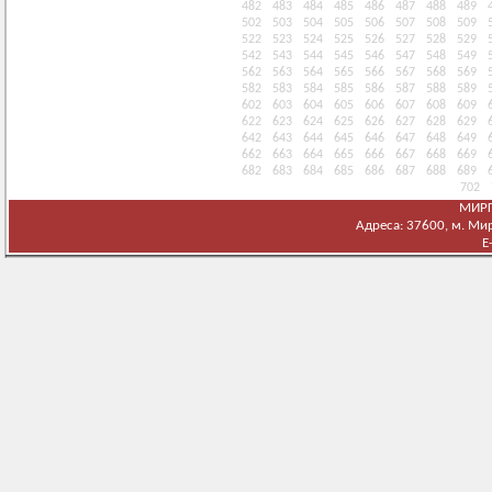
482
483
484
485
486
487
488
489
502
503
504
505
506
507
508
509
522
523
524
525
526
527
528
529
542
543
544
545
546
547
548
549
562
563
564
565
566
567
568
569
582
583
584
585
586
587
588
589
602
603
604
605
606
607
608
609
622
623
624
625
626
627
628
629
642
643
644
645
646
647
648
649
662
663
664
665
666
667
668
669
682
683
684
685
686
687
688
689
702
МИРГ
Адреса: 37600, м. Мирг
E