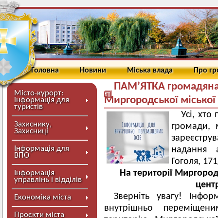
Головна
Новини
Міська влада
Про г
ПАМ’ЯТКА громадянам
Місто-курорт:
Миргородської міської
інформація для
туристів
Усі, хто
Захиснику,
громади, 
Захисниці
зареєструв
Інформація для
надання а
ВПО
Гоголя, 171
На території Миргоро
Інформація
управлінь і відділів
цент
Зверніть увагу! Інфо
Економіка міста
внутрішньо переміщен
Проєкти міста