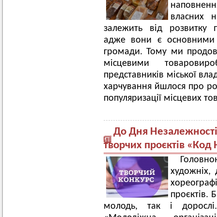
наповненн
власних н
залежить від розвитку 
адже вони є основними 
громади. Тому ми продов
місцевими товаровир
представників міської вла
харчування йшлося про ро
популяризації місцевих то
До Дня Незалежності
творчих проєктів «Код 
Головн
художніх, 
хореограф
проєктів. 
молодь, так і дорослі