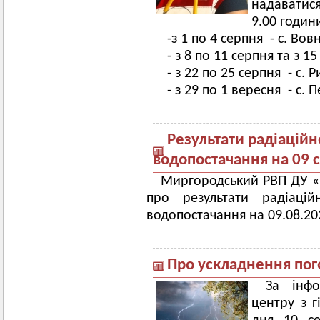
надаватис
9.00 годин
-з 1 по 4 серпня - с. Вов
- з 8 по 11 серпня та з 1
- з 22 по 25 серпня - с. 
- з 29 по 1 вересня - с. П
Результати радіаційн
водопостачання на 09 
Миргородський РВП ДУ 
про результати радіаці
водопостачання на 09.08.202
Про ускладнення пог
За інфо
центру з г