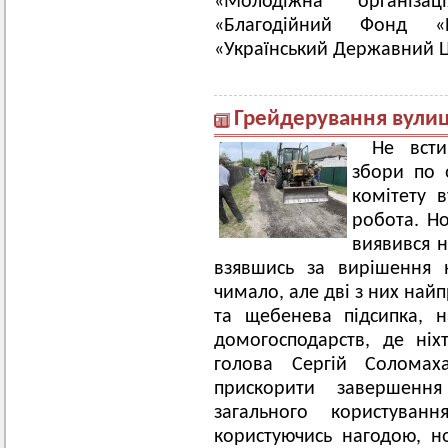
«Молодіжна організа
«Благодійний Фонд «
«Український Державний Ц
Грейдерування вулиць
Не всти
збори по 
комітету 
робота. Н
виявився н
взявшись за вирішення 
чимало, але дві з них най
та щебенева підсипка, н
домогосподарств, де ніх
голова Сергій Соломах
прискорити завершенн
загального користуван
користуючись нагодою, 