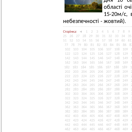
дня 10 с
області оч
15-20м/с,
небезпечності - жовтий).
Сторінка:
◄
1
2
3
4
5
6
7
8
9
25
26
27
28
29
30
31
32
33
34
35
51
52
53
54
55
56
57
58
59
60
61
77
78
79
80
81
82
83
84
85
86
8
102
103
104
105
106
107
108
109
122
123
124
125
126
127
128
129
142
143
144
145
146
147
148
149
162
163
164
165
166
167
168
169
182
183
184
185
186
187
188
189
1
202
203
204
205
206
207
208
209
222
223
224
225
226
227
228
229
242
243
244
245
246
247
248
249
262
263
264
265
266
267
268
269
282
283
284
285
286
287
288
289
302
303
304
305
306
307
308
309
322
323
324
325
326
327
328
329
342
343
344
345
346
347
348
349
362
363
364
365
366
367
368
369
382
383
384
385
386
387
388
389
402
403
404
405
406
407
408
409
422
423
424
425
426
427
428
429
442
443
444
445
446
447
448
449
462
463
464
465
466
467
468
469