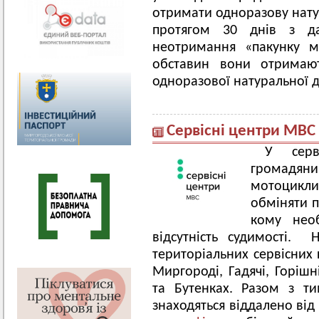
отримати одноразову нат
протягом 30 днів з д
неотримання «пакунку м
обставин вони отримают
одноразової натуральної 
Сервісні центри МВС
У серв
громадяни
мотоцикли
обміняти п
кому необ
відсутність судимості. 
територіальних сервісних 
Миргороді, Гадячі, Горішн
та Бутенках. Разом з ти
знаходяться віддалено від