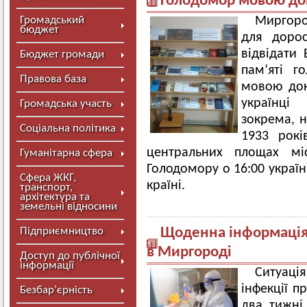
Голодомор мовою до
Громадський
Миргоро
бюджет
для дорос
відвідати 
Бюджет громади
пам’яті г
Правова база
мовою док
українці
Громадська участь
зокрема, 
Соціальна політика
1933 рокі
центральних площах мі
Гуманітарна сфера
Голодомору о 16:00 україн
Сфера ЖКГ,
країні.
транспорт,
архітектура та
земельні відносини
Підприємництво
Щоденна інформація 
в Миргороді
Доступ до публічної
інформації
Ситуац
інфекції п
Безбар’єрність
два тижні