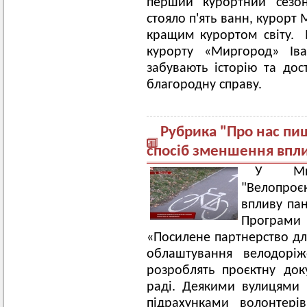
перший курортний сезон
стояло п'ять ванн, курорт
кращим курортом світу. І
курорту «Миргород» Іва
забувають історію та до
благородну справу.
Рубрика "Про нас пи
спосіб зменшення впли
У Мир
"Велопро
впливу пан
Програми
«Посилене партнерство для
облаштування велодорі
розроблять проєктну док
раді. Деякими вулицями
підрахунками волонтері