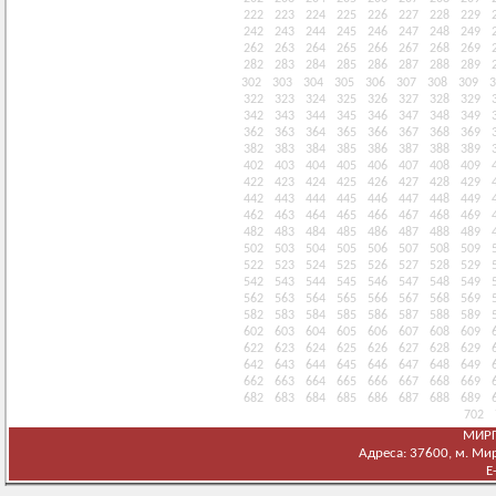
222
223
224
225
226
227
228
229
242
243
244
245
246
247
248
249
262
263
264
265
266
267
268
269
282
283
284
285
286
287
288
289
302
303
304
305
306
307
308
309
3
322
323
324
325
326
327
328
329
342
343
344
345
346
347
348
349
362
363
364
365
366
367
368
369
382
383
384
385
386
387
388
389
402
403
404
405
406
407
408
409
422
423
424
425
426
427
428
429
442
443
444
445
446
447
448
449
462
463
464
465
466
467
468
469
482
483
484
485
486
487
488
489
502
503
504
505
506
507
508
509
522
523
524
525
526
527
528
529
542
543
544
545
546
547
548
549
562
563
564
565
566
567
568
569
582
583
584
585
586
587
588
589
602
603
604
605
606
607
608
609
622
623
624
625
626
627
628
629
642
643
644
645
646
647
648
649
662
663
664
665
666
667
668
669
682
683
684
685
686
687
688
689
702
МИРГ
Адреса: 37600, м. Мирг
E