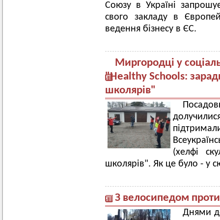
Союзу в Україні запрошу
свого закладу в Європе
ведення бізнесу в ЄС.
Миргородці у соціал
"Healthy Schools: зара
школярів"
Посадо
долучили
підтрима
Всеукраїн
(хелфі ск
школярів". Як це було - у с
З велосипедом проти
Днями д