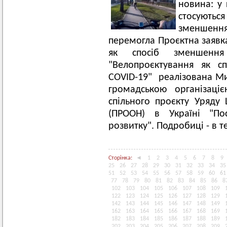
новина: у 
стосуються
зменшенн
перемогла Проєктна заявк
як спосіб зменшення 
"Велопроєктування як с
COVID-19" реалізована 
громадською організац
спільного проєкту Уряду
(ПРООН) в Україні "По
розвитку". Подробиці - в т
Сторінка:
◄
1
2
3
4
5
6
7
8
9
25
26
27
28
29
30
31
32
33
34
35
51
52
53
54
55
56
57
58
59
60
61
77
78
79
80
81
82
83
84
85
86
8
102
103
104
105
106
107
108
109
122
123
124
125
126
127
128
129
142
143
144
145
146
147
148
149
162
163
164
165
166
167
168
169
182
183
184
185
186
187
188
189
202
203
204
205
206
207
208
209