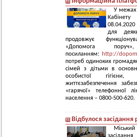
Інформаційна платф
У межах
Кабінету
08.04.2020
для деяк
продовжує функціону
«Допомога пору
посиланням:
http://dopom
потреб одиноких громадян 
сімей з дітьми в основн
особистої гігієни
життєзабезпечення забе
«гарячої» телефонної лі
населення – 0800-500-620.
Відбулося засідання 
Міський
засідання