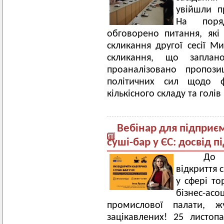
увійшли п
На поря
обговорено питання, як
скликання другої сесії М
скликання, що запла
проаналізовано пропози
політичних сил щодо фо
кількісного складу та голів
Вебінар для підприєм
суші-бар у ЄС: досвід п
До ува
відкриття с
у сфері то
бізнес-асо
промислової палати, жу
зацікавлених! 25 листоп