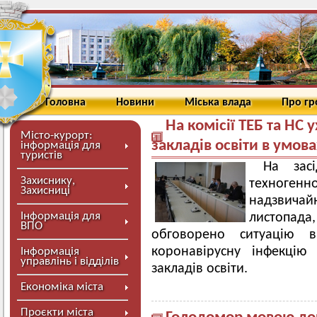
Головна
Новини
Міська влада
Про г
На комісії ТЕБ та НС
Місто-курорт:
закладів освіти в умов
інформація для
туристів
На засі
Захиснику,
техноге
Захисниці
надзвича
Інформація для
листопад
ВПО
обговорено ситуацію 
коронавірусну інфекцію
Інформація
управлінь і відділів
закладів освіти.
Економіка міста
Проєкти міста