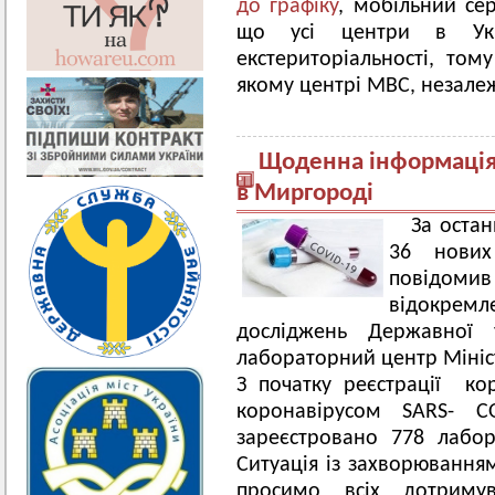
до графіку
, мобільний се
що усі центри в Укр
екстериторіальності, то
якому центрі МВС, незалеж
Щоденна інформація 
в Миргороді
За оста
36 нови
повідоми
відокрем
досліджень Державної 
лабораторний центр Мініс
З початку реєстрації ко
коронавірусом SARS- 
зареєстровано 778 лабо
Ситуація із захворювання
просимо всіх дотриму