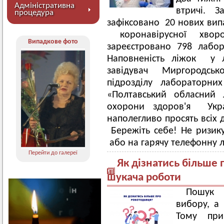
Адміністративна
втричі. 
процедура
зафіксовано 20 нових випа
коронавірусної хво
Випадкове фото
зареєстровано 798 лабо
Наповненість ліжок у л
завідувач Миргородсько
підрозділу лабораторни
«Полтавський обласний 
охорони здоров'я Ук
наполегливо просять всіх
Бережіть себе! Не ризику
або на гарячу телефонну л
Перейти до галереї
Як дізнатись більше 
шукача роботи
Пошук 
вибору, а
Тому при