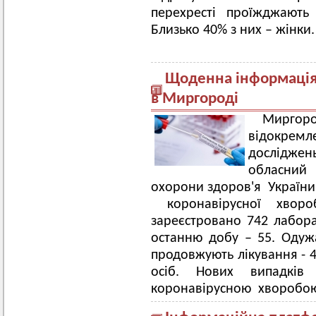
перехресті проїжджають
Близько 40% з них – жінки.
Щоденна інформація 
в Миргороді
Мирг
відокрем
досліджен
обласний 
охорони здоров'я України»
коронавірусної хво
зареєстровано 742 лабор
останню добу – 55. Одужа
продовжують лікування - 4
осіб. Нових випадкі
коронавірусною хворобою –