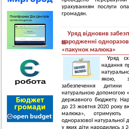
проведено перерахунки
урахуванням послуги оп
громадян.
Уряд відновив забез
народженні одноразо
«пакунок малюка»
Уряд сх
надання п
натураль
якою, з
забезпечення дитини
натуральною допомогою «
державного бюджету. Нара
до 23 жовтня 2020 року в
малюка», отримують 
одноразової натуральної 
у яких діти народились з 