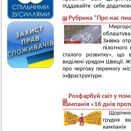
піддавайте себе додатков
Рубрика "Про нас пи
Миргоро
облаштува
Заявка от
пілотного 
сталого розвитку», що 
виділені урядом Швеції. Ж
про чергову перемогу мі
інфраструктури.
Розфарбуй світ у пом
кампанія «16 днів прот
Щорічно
грудня в
кампанія 