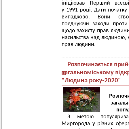
ініціював Перший всесві
у 1991 році. Дати початку
випадково. Вони ств
поєднуючи заходи проти 
щодо захисту прав людини
насильства над людиною, н
прав людини.
Розпочинається прийо
загальноміському відк
"Людина року-2020"
Розпочи
загаль
попу
З метою популяриза
Миргорода у різних сфера