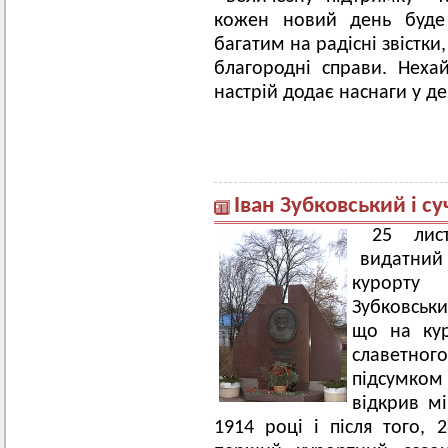
кожен новий день буде
багатим на радісні звістки,
благородні справи. Нехай
настрій додає наснаги у де
Іван Зубковський і су
25 лис
видатний л
курорту
Зубковськи
що на кур
славетног
підсумком
відкрив м
1914 році і після того, 