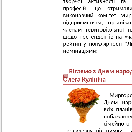
творчої активності та 
професій, що отримал
виконавчий комітет Мир
підприємствам, організ
членам територіальної г
щодо претендентів на уча
рейтингу популярності "
номінаціями:
Вітаємо з Днем наро
Олега Кулініча
Ш
Миргород
Днем нар
всіх план
побажання 
сімейног
величезну підтримку та