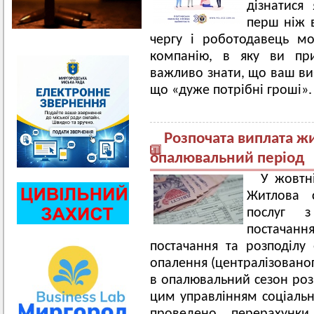
дізнатися
перш ніж в
чергу і роботодавець м
компанію, в яку ви пр
важливо знати, що ваш виб
що «дуже потрібні гроші».
Розпочата виплата ж
опалювальний період
У жовтн
Житлова 
послуг з
постачанн
постачання та розподілу 
опалення (централізованог
в опалювальний сезон розр
цим управлінням соціальн