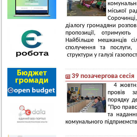
комунальн
міської ра
Сорочинці
діалогу громадяни розпо
пропозиції, отримують 
Найбільше мешканців сіл
сполучення та послуги,
структури у галузі газопост
39 позачергова сесія
4 жовтн
провів за
порядку д
"Про право
та наданн
комунального підприємств