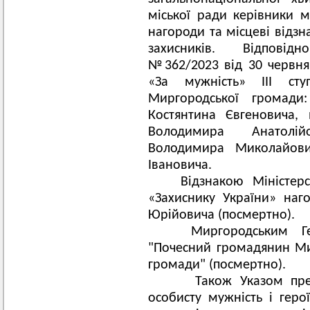
міської ради керівники 
нагороди та місцеві відз
захисників. Відповідн
№362/2023 від 30 червн
«За мужність» ІІІ сту
Миргородської громади
Костянтина Євгеновича
Володимира Анатолій
Володимира Миколайови
Івановича.
Відзнакою Міністерс
«Захиснику України» наг
Юрійовича (посмертно).
Миргородським Гер
"Почесний громадянин Мир
громади" (посмертно).
Також Указом прези
особисту мужність і геро