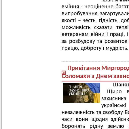
практичний
вміння - неоціненне багат
випробування загартувал
якості – честь, гідність, 
можливість сказати тепл
ветеранам війни і праці, 
за розбудову та розвиток 
працю, доброту і мудрість.
Привітання Миргород
Соломахи з Днем захис
Шановн
Щиро в
захисника 
українські
незалежність та свободу Б
часи вони щодня здійсн
боронять рідну землю в