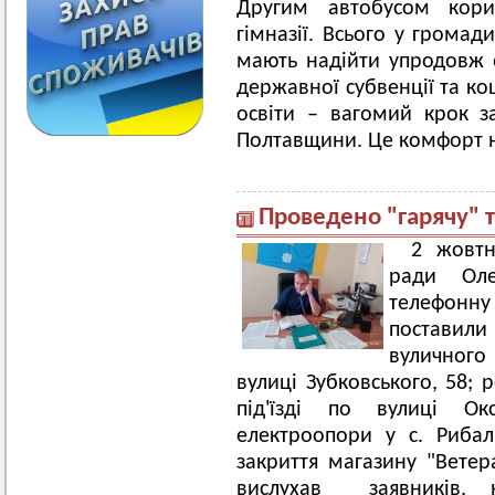
Другим автобусом корис
гімназії. Всього у громад
мають надійти упродовж о
державної субвенції та ко
освіти – вагомий крок з
Полтавщини. Це комфорт на
Проведено "гарячу" 
2 жовтн
ради Оле
телефонну
поставили
вуличного
вулиці Зубковського, 58;
під'їзді по вулиці Ок
електроопори у с. Рибал
закриття магазину "Вете
вислухав заявників, 