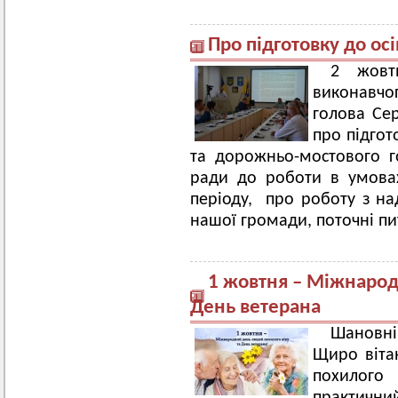
Про підготовку до ос
2 жовт
виконавчо
голова Сер
про підгот
та дорожньо-мостового г
ради до роботи в умова
періоду, про роботу з на
нашої громади, поточні пи
1 жовтня – Міжнарод
День ветерана
Шановні
Щиро віта
похилого