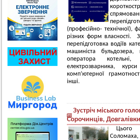
короткос
спрямован
перепідг
(професійно- технічної), 
різних форм власності. З
перепідготовка водіїв кате
машиніста бульдозера, 
оператора котельні, 
електрозварника, курси
комп’ютерної грамотност
інші.
Зустріч міського го
Сорочинців, Довгалівки
Цього 
Соломаха,