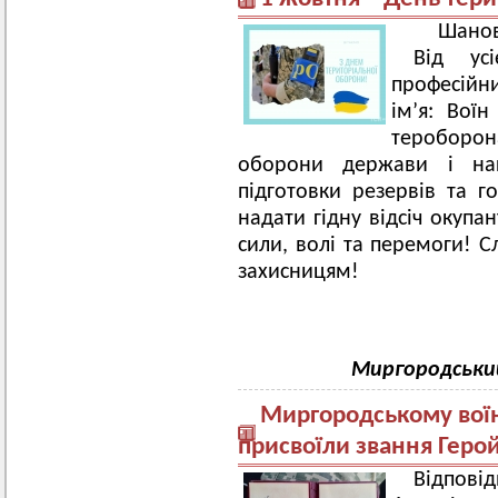
Шанов
Від ус
професійни
ім’я: Воїн
тероборо
оборони держави і нац
підготовки резервів та г
надати гідну відсіч окупа
сили, волі та перемоги! С
захисницям!
Миргородськи
Миргородському вої
присвоїли звання Геро
Відпові