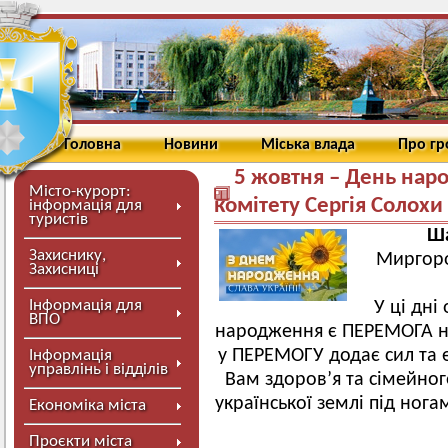
Головна
Новини
Міська влада
Про г
5 жовтня – День нар
Місто-курорт:
комітету Сергія Солохи
інформація для
туристів
Ша
Захиснику,
Миргоро
Захисниці
Інформація для
У ці дн
ВПО
народження є ПЕРЕМОГА на
у ПЕРЕМОГУ додає сил та е
Інформація
управлінь і відділів
Вам здоров’я та сімейног
української землі під но
Економіка міста
Проєкти міста