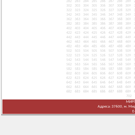
282
283
284
285
286
287
288
289
302
303
304
305
306
307
308
309
322
323
324
325
326
327
328
329
342
343
344
345
346
347
348
349
362
363
364
365
366
367
368
369
382
383
384
385
386
387
388
389
402
403
404
405
406
407
408
409
422
423
424
425
426
427
428
429
442
443
444
445
446
447
448
449
462
463
464
465
466
467
468
469
482
483
484
485
486
487
488
489
502
503
504
505
506
507
508
509
522
523
524
525
526
527
528
529
542
543
544
545
546
547
548
549
562
563
564
565
566
567
568
569
582
583
584
585
586
587
588
589
602
603
604
605
606
607
608
609
622
623
624
625
626
627
628
629
642
643
644
645
646
647
648
649
662
663
664
665
666
667
668
669
682
683
684
685
686
687
688
689
702
МИРГ
Адреса: 37600, м. Мирг
E