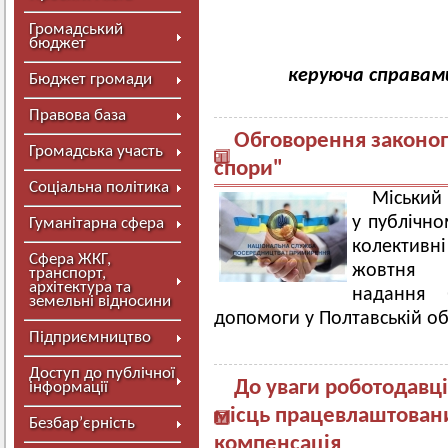
Громадський
бюджет
керуюча справам
Бюджет громади
Правова база
Обговорення законоп
Громадська участь
спори"
Соціальна політика
Міський 
у публічно
Гуманітарна сфера
колективн
Сфера ЖКГ,
жовтня н
транспорт,
архітектура та
надання 
земельні відносини
допомоги у Полтавській об
Підприємництво
Доступ до публічної
До уваги роботодавц
інформації
місць працевлаштованих
Безбар’єрність
компенсація