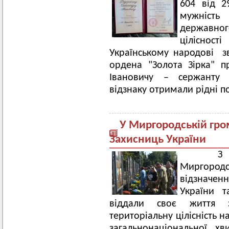
604 від 2
мужність
державног
цілісност
Українському народові з
ордена "Золота Зірка" 
Івановичу – сержанту 
відзнаку отримали рідні по
У Миргородській гро
Захисниць України
З наг
Миргородс
відзначе
України т
віддали своє життя з
територіальну цілісність 
загальнонаціональної х