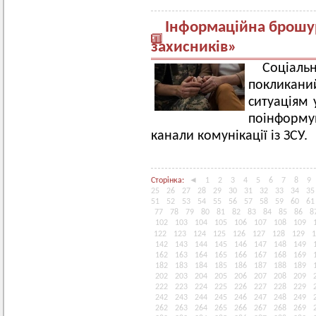
Інформаційна брошу
захисників»
Соціаль
покликаний
ситуаціям 
поінформу
канали комунікації із ЗСУ.
Сторінка:
◄
1
2
3
4
5
6
7
8
9
25
26
27
28
29
30
31
32
33
34
35
51
52
53
54
55
56
57
58
59
60
61
77
78
79
80
81
82
83
84
85
86
8
102
103
104
105
106
107
108
109
122
123
124
125
126
127
128
129
1
142
143
144
145
146
147
148
149
162
163
164
165
166
167
168
169
182
183
184
185
186
187
188
189
202
203
204
205
206
207
208
209
222
223
224
225
226
227
228
229
242
243
244
245
246
247
248
249
262
263
264
265
266
267
268
269