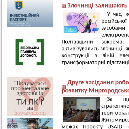
Злочинці залишають б
У час, 
російсько
засоба
електроене
Полтавщини зокрема,
активізувались злочинці, 
конструкції з ліній еле
трансформаторні підстанці
Друге засідання робоч
розвитку Миргородськ
За під
стратег
територ
Житомирсь
межах Проєкту USAID «Г