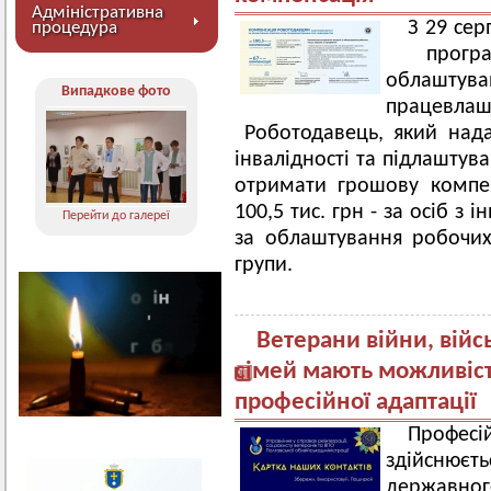
Адміністративна
З 29 се
процедура
програ
облашт
Випадкове фото
працевла
Роботодавець, який нада
інвалідності та підлаштув
отримати грошову компе
100,5 тис. грн - за осіб з і
Перейти до галереї
за облаштування робочих 
групи.
Ветерани війни, війс
сімей мають можливіст
професійної адаптації
Професі
здійснюєт
державно