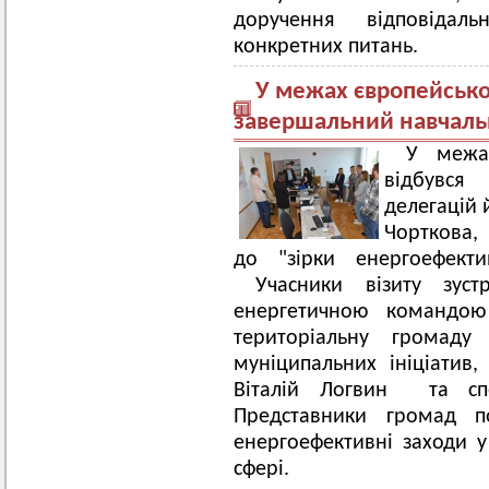
доручення відповідал
конкретних питань.
У межах європейськог
завершальний навчаль
У межа
відбувся
делегацій 
Чорткова,
до "зірки енергоефекти
Учасники візиту зус
енергетичною командо
територіальну громаду 
муніципальних ініціатив
Віталій Логвин та спе
Представники громад по
енергоефективні заходи у
сфері.