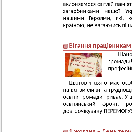
вклоняємося світлій пам’ят
загарбниками нашої У
нашими Героями, які, 
країною, не вагаючись пі
Вітання працівникам
Шанов
громади!
професій
Цьогоріч свято має ос
на всі виклики та труднощ
освіти громади триває. У 
освітянський фронт,
довгоочікувану ПЕРЕМОГ
1 жовтня – День тер