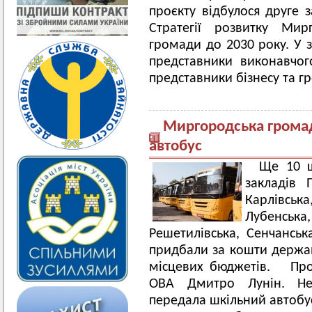
проєкту відбулося друге 
Стратегії розвитку Мирг
громади до 2030 року. У з
представники виконавчого
представники бізнесу та гр
Миргородська грома
автобус
Ще 10 ш
закладів 
Карлівсь
Лубенськ
Решетилівська, Сенчансь
придбали за кошти державн
місцевих бюджетів. Про
ОВА Дмитро Лунін. Не
передала шкільний автобу