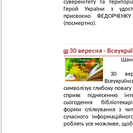
суверенітету та територі
Герой України з удос
присвоєно ФЕДОРЧЕНКУ О
(посмертно).
30 вересня - Всеукра
Шано
30 вер
Всеукраїн
символізує глибоку повагу
сприяє піднесенню інт
сьогодення бібліотекар
форми спілкування з чит
сучасного інформаційног
роблять усе можливе, щоб