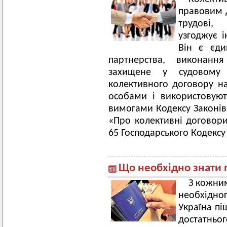
правовим 
трудові, 
узгоджує і
Він є єди
партнерства, виконанн
захищене у судовому п
колективного договору н
особами і використовую
вимогами Кодексу Законів
«Про колективні договори 
65 Господарського Кодексу
Що необхідно знати п
З кожни
необхідн
Україна пі
достатньо