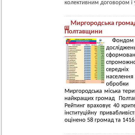
колективним договором і 
Миргородська громад
Полтавщини
Фондом 
дослідж
сформован
спроможно
середніх
населення
обробки 
Миргородська міська тер
найкращих громад Полтавс
Рейтинг враховує 40 крит
інституційну привабливіс
оцінено 58 громад та 1416