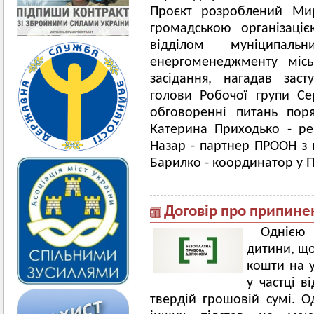
Проєкт розроблений Ми
громадською організаці
відділом муніципаль
енергоменеджменту міс
засідання, нагадав заст
голови Робочої групи С
обговоренні питань пор
Катерина Приходько - р
Назар - партнер ПРООН з 
Барилко - координатор у П
Договір про припине
Однією 
дитини, що
кошти на у
у частці в
твердій грошовій сумі. О