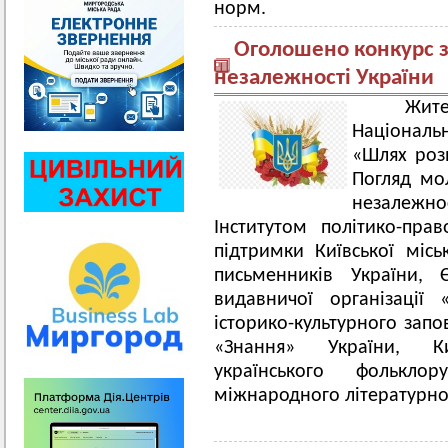
норм.
Оголошено конкурс з
незалежності України
Жител
Національ
«Шлях розв
Погляд мол
незалежно
Інститутом політико-пра
підтримки Київської міськ
письменників України, Є
видавничої організації
історико-культурного запо
«Знання» України, Ки
українського фолькло
міжнародного літературно