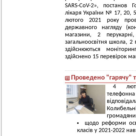
SARS-CoV-2», постанов 
лікаря України № 17, 20, 5
лютого 2021 року пров
державного нагляду (ко
магазини, 2 перукарні
загальноосвітня школа, 2 
здійснюються моніторин
здійснено 15 перевірок ма
Проведено "гарячу" т
4 люто
телефонна 
відповідал
Колибельн
громадяни 
щодо реформи осві
класів у 2021-2022 на