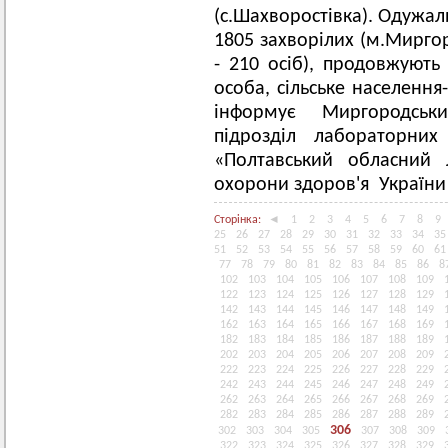
(с.Шахворостівка). Одужали
1805 захворілих (м.Миргор
- 210 осіб), продовжують
особа, сільське населення
інформує Миргородськ
підрозділ лабораторних
«Полтавський обласний 
охорони здоров'я України
Сторінка:
◄
1
2
3
4
5
6
7
8
9
25
26
27
28
29
30
31
32
33
34
35
51
52
53
54
55
56
57
58
59
60
61
77
78
79
80
81
82
83
84
85
86
8
102
103
104
105
106
107
108
109
122
123
124
125
126
127
128
129
142
143
144
145
146
147
148
149
162
163
164
165
166
167
168
169
182
183
184
185
186
187
188
189
202
203
204
205
206
207
208
209
222
223
224
225
226
227
228
229
242
243
244
245
246
247
248
249
262
263
264
265
266
267
268
269
282
283
284
285
286
287
288
289
306
302
303
304
305
307
308
309
322
323
324
325
326
327
328
329