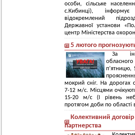
особи, сільське населен
с.Кибинці), інформу
відокремлений підро
Державної установи «По
центр Міністерства охорон
5 лютого прогнозуют
За інф
обласного
п’ятницю, 
прояснення
мокрий сніг. На дорогах о
7-12 м/с. Місцями очікуют
15-20 м/с (І рівень неб
протягом доби по області в
Колективний договір 
партнерства
Колекти