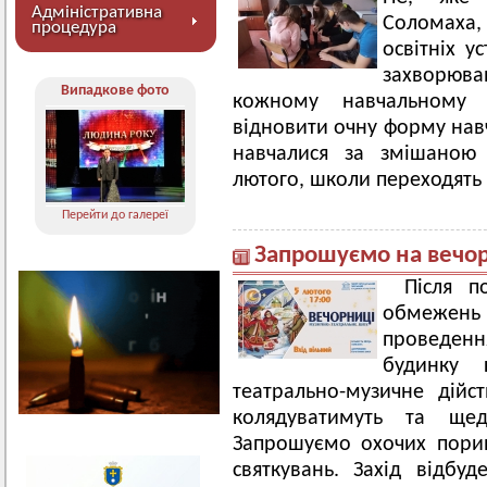
Адміністративна
Соломаха,
процедура
освітніх у
захворюван
Випадкове фото
кожному навчальному з
відновити очну форму навча
навчалися за змішаною 
лютого, школи переходять
Перейти до галереї
Запрошуємо на вечо
Після п
обмежень
проведенн
будинку 
театрально-музичне дійс
колядуватимуть та щедр
Запрошуємо охочих пори
святкувань. Захід відбу