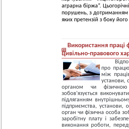
аграрна біржа”. Цьогорічн
порушень, з дотриманням у
яких претензій з боку його
Використання праці 
цивільно-правового ха
Відпо
про працю
між праці
установи, 
органом чи фізичною
зобов'язується виконуват
підляганням внутрішньом
підприємства, установи, 
орган чи фізична особа зо
заробітну плату і забезп
виконання роботи, перед