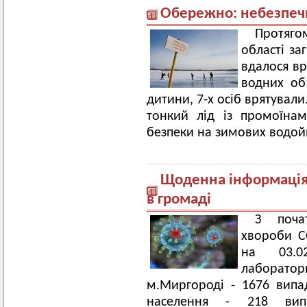
Обережно: небезпеч
Протяго
області за
вдалося вр
водних об
дитини, 7-х осіб врятували
тонкий лід із промоїна
безпеки на зимових водой
Щоденна інформація 
в громаді
З поча
хвороби C
на 03.0
лабораторн
м.Миргороді - 1676 випа
населення - 218 ви