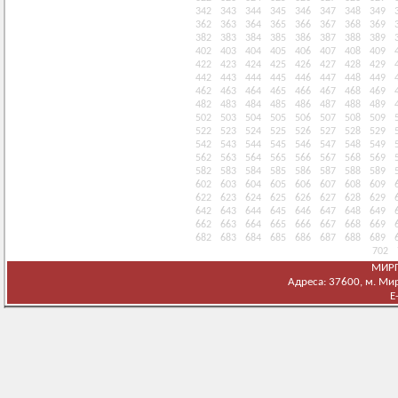
342
343
344
345
346
347
348
349
362
363
364
365
366
367
368
369
382
383
384
385
386
387
388
389
402
403
404
405
406
407
408
409
422
423
424
425
426
427
428
429
442
443
444
445
446
447
448
449
462
463
464
465
466
467
468
469
482
483
484
485
486
487
488
489
502
503
504
505
506
507
508
509
522
523
524
525
526
527
528
529
542
543
544
545
546
547
548
549
562
563
564
565
566
567
568
569
582
583
584
585
586
587
588
589
602
603
604
605
606
607
608
609
622
623
624
625
626
627
628
629
642
643
644
645
646
647
648
649
662
663
664
665
666
667
668
669
682
683
684
685
686
687
688
689
702
МИРГ
Адреса: 37600, м. Мирг
E