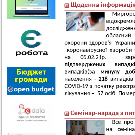
Щоденна інформація 
Мирго
відокрем
досліджен
обласний 
охорони здоров'я України»
коронавірусної хвороби 
на 05.02.21р. зар
підтверджених випадкі
випадків(
за минулу д
населення -
218
випадків 
COVID-19 з початку реєстр
лікування
–
57 осіб. Помер
Семінар-нарада з пит
Все про
на семіна