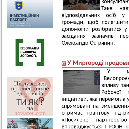
консультан
Таке нав
відповідальних осіб у 
громади, щоб полегшити 
допомогти розібратися у
засідання зазначив пе
Олександр Острянин.
У Миргороді продовж
У меж
"Велопро
впливу пан
Робочої 
ініціативи, яка перемогла 
спрямовані на зменшення
отримає грантову підтр
«Посилене партнерст
впроваджується ПРООН н