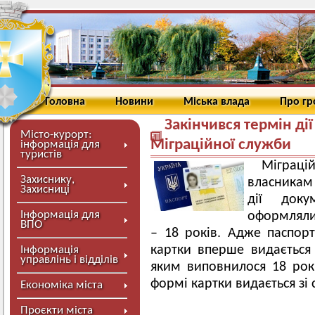
Головна
Новини
Міська влада
Про г
Закінчився термін дії
Місто-курорт:
Міграційної служби
інформація для
туристів
Міграці
Захиснику,
власникам 
Захисниці
дії доку
Інформація для
оформляли
ВПО
– 18 років. Адже паспор
картки вперше видається 
Інформація
управлінь і відділів
яким виповнилося 18 рок
формі картки видається зі 
Економіка міста
Проєкти міста