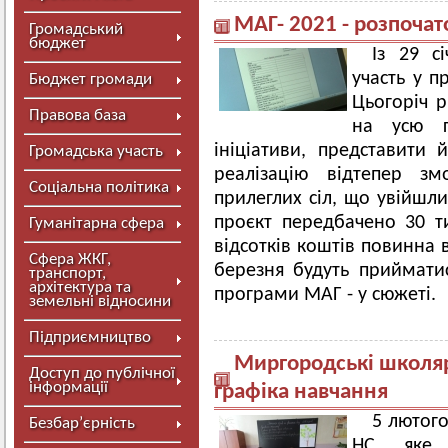
МАГ- 2021 - розпоча
Громадський
бюджет
Із 29 с
участь у п
Бюджет громади
Цьогоріч 
Правова база
на усю г
ініціативи, представити
Громадська участь
реалізацію відтепер з
Соціальна політика
прилеглих сіл, що увійшл
проєкт передбачено 30 ти
Гуманітарна сфера
відсотків коштів повинна 
Сфера ЖКГ,
березня будуть прийматис
транспорт,
архітектура та
програми МАГ - у сюжеті.
земельні відносини
Підприємництво
Миргородські школяр
Доступ до публічної
інформації
графіка навчання
5 лютого
Безбар’єрність
НС, яке 