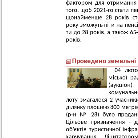
фактором для отримання д
того, щоб 2021-го стати п
щонайменше 28 років стр
року зможуть піти на пенсі
ти до 28 років, а також 65-
років.
Проведено земельні 
04 люто
міської р
(аукціон
комунальн
лоту змагалося 2 учасники
ділянку площею 800 метрів
(р-н № 28) було продано
Цільове призначення - д
об'єктів туристичної інфр
харчування. Ліцитаторо