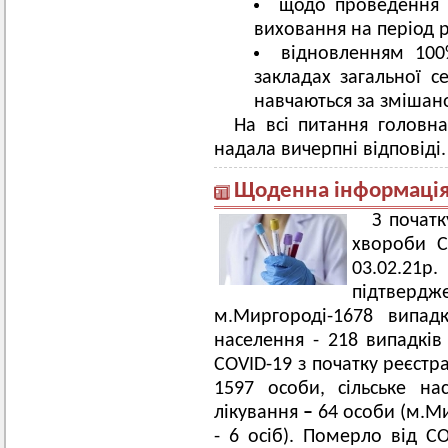
щодо проведення з
виховання на період р
відновленням 100
закладах загальної се
навчаються за змішан
На всі питання головн
надала вичерпні відповіді.
Щоденна інформація 
З початк
хвороби C
03.02.21р
підтвер
м.Миргороді-1678 випадк
населення - 218 випадків
COVID-19 з початку реєстр
1597 особи, сільське на
лікування
–
64 особи (м.Ми
- 6 осіб). Померло від C