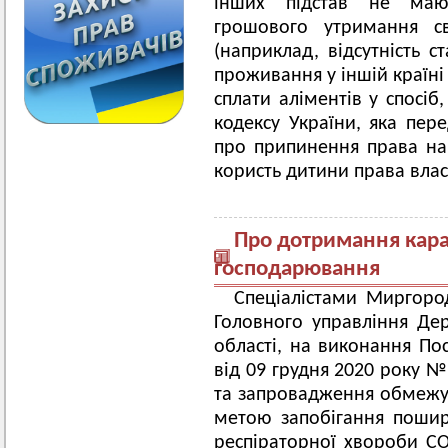
інших підстав не маю
грошового утримання св
(наприклад, відсутність с
проживання у іншій країні
сплати аліментів у спосіб
кодексу України, яка пер
про припинення права на 
користь дитини права вла
Про дотримання кара
господарювання
Спеціалістами Миргоро
Головного управління Де
області, на виконання По
від 09 грудня 2020 року 
та запровадження обмежув
метою запобігання пошир
респіраторної хвороби CO