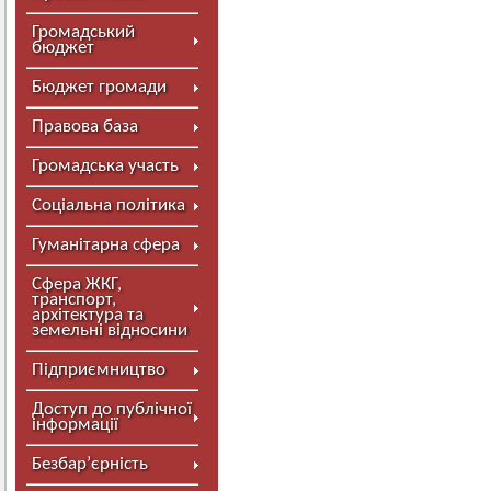
Громадський
бюджет
Бюджет громади
Правова база
Громадська участь
Соціальна політика
Гуманітарна сфера
Сфера ЖКГ,
транспорт,
архітектура та
земельні відносини
Підприємництво
Доступ до публічної
інформації
Безбар’єрність