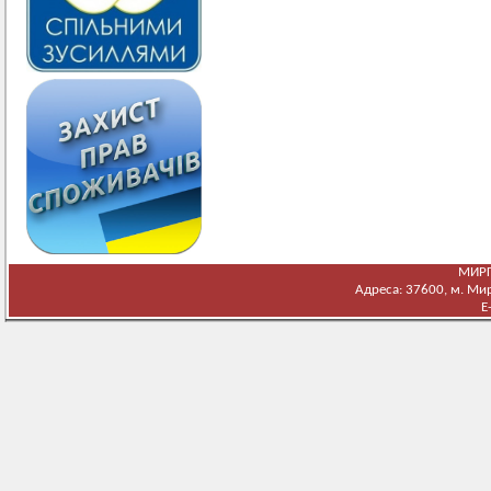
МИРГ
Адреса: 37600, м. Мирг
E