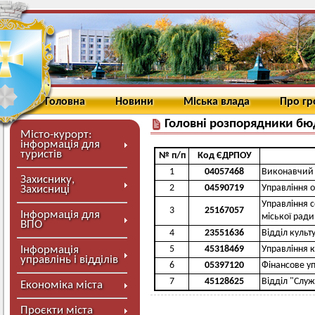
Головна
Новини
Міська влада
Про г
Головні розпорядники бю
Місто-курорт:
інформація для
туристів
№ п/п
Код ЄДРПОУ
1
04057468
Виконавчий 
Захиснику,
2
04590719
Управління о
Захисниці
Управління 
3
25167057
Інформація для
міської ради
ВПО
4
23551636
Відділ культ
Інформація
5
45318469
Управління 
управлінь і відділів
6
05397120
Фінансове у
7
45128625
Відділ "Служ
Економіка міста
Проєкти міста