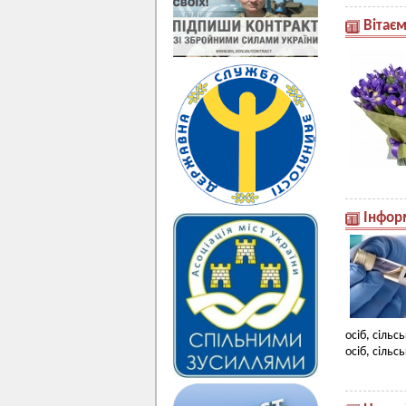
Вітає
Інфор
осіб, сіль
осіб, сільс