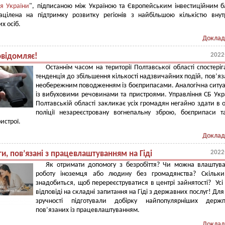
я України
", підписаною між Україною та Європейським інвестиційним 
націлена на підтримку розвитку регіонів з найбільшою кількістю вну
х осіб.
Доклад
2022
овідомляє!
Останнім часом на території Полтавської області спостеріг
тенденція до збільшення кількості надзвичайних подій, пов’яз
необережним поводженням із боєприпасами. Аналогічна ситу
із вибуховими речовинами та пристроями. Управління СБ Укр
Полтавській області закликає усіх громадян негайно здати в 
поліції незареєстровану вогнепальну зброю, боєприпаси т
истрої.
Доклад
2022
и, пов’язані з працевлаштуванням на Гіді
Як отримати допомогу з безробіття? Чи можна влаштув
роботу іноземця або людину без громадянства? Скільки
знадобиться, щоб перереєструватися в центрі зайнятості? Усі 
відповіді на складні запитання на Гіді з державних послуг! Для
зручності підготували добірку найпопулярніших держпо
пов’язаних із працевлаштуванням.
Доклад