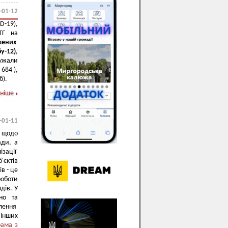
-01-12
-19),
МТГ на
жених
бу-12
)
,
ужали
684 ),
б).
ніше
-01-11
 щодо
ади, а
ізації
'єктів
в - це
оботи
дів. У
ано та
влення
інших
рама з