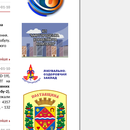
-01-10
на
ення.
обуту.
ного
ніше
-01-10
-19),
МТГ на
жених
бу-2
)
,
ужали
- 4357
 – 132
ніше