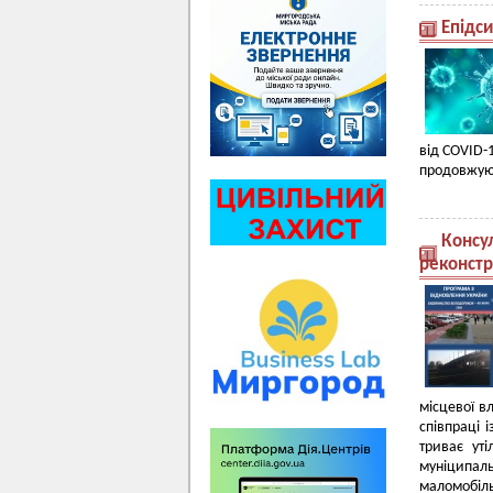
Епідс
від COVID-1
продовжують
Консул
реконстр
місцевої в
співпраці
триває ут
муніципал
маломобіль