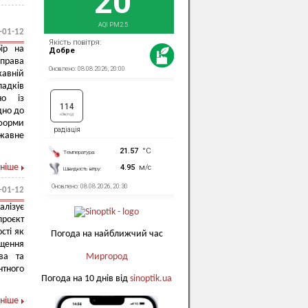
-01-12
ір на
 права
жавній
падків
но із
дно до
 форми
ржавне
ніше
-01-12
алізує
роєкт
сті як
Погода на найближчий час
ищення
Миргород
ва та
нтного
Погода на 10 днів від
sinoptik.ua
ніше