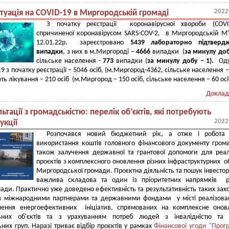
2022
итуація на COVID-19 в Миргородській громаді
З початку реєстрації коронавірусної хвороби (COVID
спричиненої коронавірусом SARS-COV-2, в Миргородській 
12.01.22р. зареєстровано
5439 лабораторно підтверд
випадки
, з них в м.Миргороді –
4666
випадки (
за минулу до
сільське населення -
773
випадки (
за минулу добу – 1
).
Од
9 з початку реєстрації – 5046 осіб, (м.Миргород-4362, сільське населення – 
 лікування – 210 осіб (м.Миргород – 150 осіб, сільське населення – 60 осі
Доклад
ьтації з громадськістю: перелік об’єктів, які потребують
2022
укції
Розпочався новий бюджетний рік, а отже і робота
використання коштів головного фінансового документу гром
також залучення державної та грантової допомоги для реал
проєктів з комплексного оновлення різних інфраструктурних об
Миргородської громади. Проєктна діяльність та пошук інвесторі
важлива складова та один із пріоритетних напрямків р
лади. Практично уже доведено ефективність та результативність таких захо
 із міжнародними партнерами та державними фондами у місті реалізов
ілення енергоефективних ініціатив, спрямованих на комплексне оно
ьних об'єктів та з урахуванням потреб людей з інвалідністю та 
них груп. Наразі триває відбір проєктів у рамках
Фінансової угоди "Прог