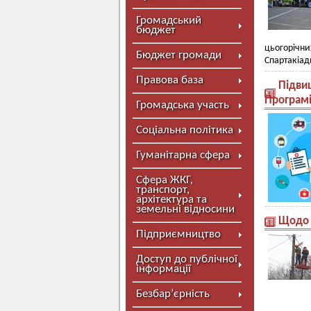
Громадський
бюджет
цьогорічни
Бюджет громади
Спартакіад
Правова база
Підви
Програмі
Громадська участь
Соціальна політика
Гуманітарна сфера
Сфера ЖКГ,
транспорт,
архітектура та
земельні відносини
Щодо 
Підприємництво
Доступ до публічної
інформації
Безбар’єрність