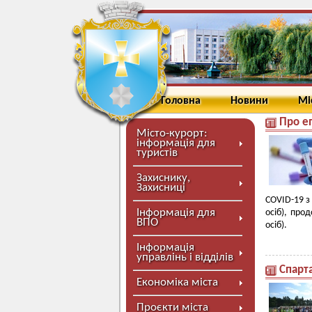
Головна
Новини
Мі
Про е
Місто-курорт:
інформація для
туристів
Захиснику,
Захисниці
COVID-19 з 
Інформація для
осіб), про
ВПО
осіб).
Інформація
управлінь і відділів
Спарта
Економіка міста
Проєкти міста