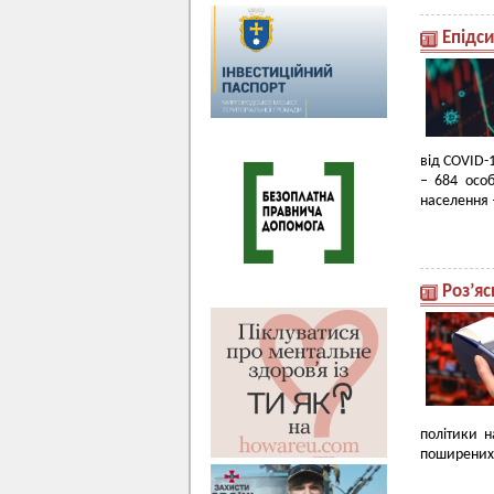
Епідс
від COVID-1
– 684 осо
населення –
Роз’я
політики 
поширених