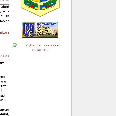
-01-10
дітей
дбувся
али та
зкових
ніше
-01-09
ету
ення.
ного
міють
 і
аше
и! З
овагою
ОМАХА,