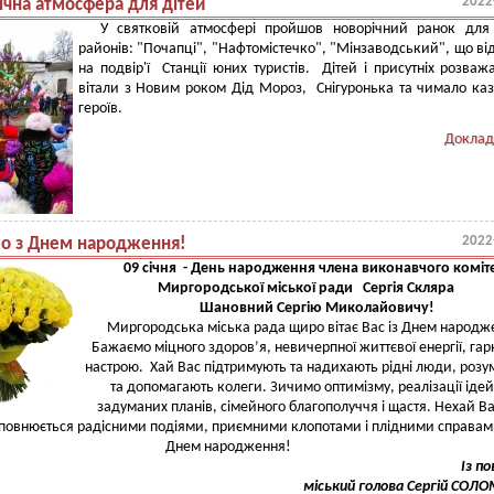
2022
ічна атмосфера для дітей
У святковій атмосфері пройшов новорічний ранок для 
районів: "Почапці", "Нафтомістечко", "Мінзаводський", що ві
на подвір'ї Станції юних туристів. Дітей і присутніх розваж
вітали з Новим роком Дід Мороз, Снігуронька та чимало ка
героїв.
Доклад
2022
мо з Днем народження!
09 січня - День народження члена виконавчого коміт
Миргородської міської ради Сергія Скляра
Шановний Сергію Миколайовичу!
Миргородська міська рада щиро вітає Вас із Днем народж
Бажаємо міцного здоров’я, невичерпної життєвої енергії, гар
настрою. Хай Вас підтримують та надихають рідні люди, розу
та допомагають колеги.
Зичимо оптимізму, реалізації ідей
задуманих планів, сімейного благополуччя і щастя. Нехай В
повнюється радісними подіями, приємними клопотами і плідними справам
Днем народження!
Із п
міський голова Сергій СОЛ