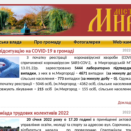
ська влада
Про громаду
Фотогалерея
Web-ка
2022
підситуацію на COVID-19 в громаді
З початку реєстрації коронавірусної хвороби (COVID
спричиненої коронавірусом SARS-COV-2, в Миргородській 
13.01.22р. зареєстровано
5444 лабораторно підтверд
випадки
, з них в м.Миргороді –
4671
випадки (
за минулу до
сільське населення -
773
випадки (
за минулу добу – 0
).
Одужа
початку реєстрації – 5046 осіб, (м.Миргород - 4362 осіб, сільське населення
довжують лікування
– 215
осіб (м.Миргород – 155 осіб, сільське населенн
Доклад
2022
кіада трудових колективів 2022
20 січня 2022 року о 17.20 годині
в приміщенні актово
управління освіти, молоді та спорту за адресою вул. Сорочинсь
відбудеться нарада по проведенню Спартакіади тру