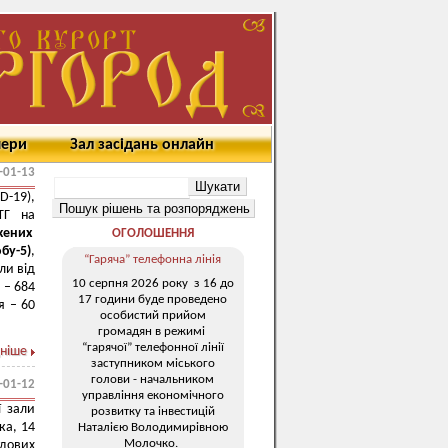
мери
Зал засідань онлайн
-01-13
-19),
МТГ на
жених
ОГОЛОШЕННЯ
бу-5
)
,
“Гаряча” телефонна лінія
ли від
10 серпня 2026 року з 16 до
 – 684
17 години буде проведено
я – 60
особистий прийом
громадян в режимі
“гарячої” телефонної лінії
ніше
заступником міського
голови - начальником
-01-12
управління економічного
ї зали
розвитку та інвестицій
ка, 14
Наталією Володимирівною
Молочко.
дових