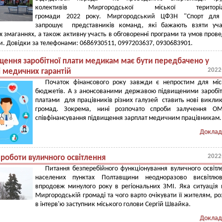
колективів Миргородської міської територіал
громади 2022 року. Миргородський ЦФЗН "Спорт для 
запрошує представників команд, які бажають взяти уча
х змаганнях, а також активну участь в обговоренні програми та умов пров
и. Довідки за телефонами: 0686930511, 0997203637, 0930683901.
щення заробітної плати медикам має бути передбачено у
2022
 медичних гарантій
Початок фінансового року завжди є непростим для міс
бюджетів. А з анонсованими державою підвищеними зароб
платами для працівників різних галузей ставить нові викли
громад. Зокрема, нині розпочато спроби залучення О
співфінансування підвищення зарплат медичним працівникам.
Доклад
2022
роботи вуличного освітлення
Питання безперебійного функціонування вуличного освітл
населених пунктах Полтавщини неодноразово висвітлюв
впродовж минулого року в регіональних ЗМІ. Яка ситуація 
Миргородській громаді та чого варто очікувати її жителям, ро
в інтерв'ю заступник міського голови Сергій Швайка.
Доклад