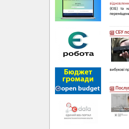
відновленн
(ЄІБ) та 
переміщени
СБУ п
вибухові пр
Послуг