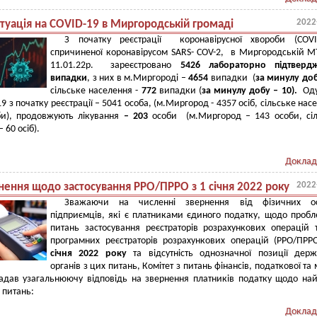
2022
итуація на COVID-19 в Миргородській громаді
З початку реєстрації коронавірусної хвороби (COVID
спричиненої коронавірусом SARS- COV-2, в Миргородській 
11.01.22р. зареєстровано
5426 лабораторно підтверд
випадки
, з них в м.Миргороді –
4654
випадки (
за минулу до
сільське населення -
772
випадки (
за минулу добу – 1
0).
Од
9 з початку реєстрації – 5041 особа, (м.Миргород - 4357 осіб, сільське нас
би), продовжують лікування
– 203
особи (м.Миргород – 143 особи, сі
 60 осіб).
Доклад
2022
снення щодо застосування РРО/ПРРО з 1 січня 2022 року
Зважаючи на численні звернення від фізичних о
підприємців, які є платниками єдиного податку, щодо проб
питань застосування реєстраторів розрахункових операцій 
програмних реєстраторів розрахункових операцій (РРО/ПР
січня 2022 року
та відсутність однозначної позиції дер
органів з цих питань, Комітет з питань фінансів, податкової та 
надав узагальнюючу відповідь на звернення платників податку щодо на
 питань:
Доклад