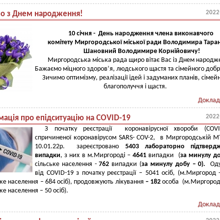
2022
мо з Днем народження!
10 січня - День народження члена виконавчого
комітету
Миргородської міської ради
Володимира Тара
Шановний Володимире Корнійовичу!
Миргородська міська рада щиро вітає Вас із Днем народж
Бажаємо міцного здоров’я, людського щастя та сімейного добр
Зичимо оптимізму, реалізації ідей і задуманих планів, сімей
благополуччя і щастя.
Доклад
2022
мація про епідситуацію на COVID-19
З початку реєстрації коронавірусної хвороби (COVID
спричиненої коронавірусом SARS- COV-2, в Миргородській 
10.01.22р. зареєстровано
5403 лабораторно підтверд
випадки
, з них в м.Миргороді –
4641
випадки (
за минулу до
сільське населення -
762
випадки (
за минулу добу –
0).
Од
від COVID-19 з початку реєстрації – 5041 осіб, (м.Миргород 
ське населення – 684 осіб), продовжують лікування
– 182
особа (м.Миргород
ьке населення – 50 осіб).
Доклад