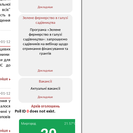
ьної
Докладніше
всіх"
сть в
Зелене фермерство в галузі
едення
садівництва
Програма «Зелене
фермерство в галузі
садівництва»: запрошуємо
-01-12
садівників на вебінар щодо
отримання фінансування та
цевих
грантів
ітними
ки для
МС до
Докладніше
ніше
Вакансії
Актуальні вакансії
-01-12
Докладніше
ення у
алося
Архів оголошень
Poll ID
0
does not exist.
нині у
зповів
ніше