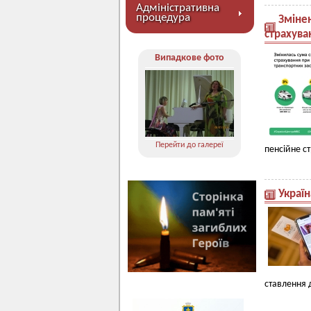
Адміністративна
процедура
Зміне
страхува
Випадкове фото
Перейти до галереї
пенсійне с
Україн
ставлення д