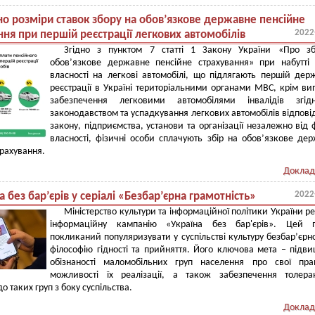
но розміри ставок збору на обов’язкове державне пенсійне
2022
ння при першій реєстрації легкових автомобілів
Згідно з пунктом 7 статті 1 Закону України «Про зб
обов’язкове державне пенсійне страхування» при набутті
власності на легкові автомобілі, що підлягають першій дер
реєстрації в Україні територіальними органами МВС, крім ви
забезпечення легковими автомобілями інвалідів згід
законодавством та успадкування легкових автомобілів відпові
закону, підприємства, установи та організації незалежно від
власності, фізичні особи сплачують збір на обов’язкове де
трахування.
Доклад
2022
а без бар’єрів у серіалі «Безбар’єрна грамотність»
Міністерство культури та інформаційної політики України ре
інформаційну кампанію «Україна без бар'єрів». Цей п
покликаний популяризувати у суспільстві культуру безбар’єрно
філософію гідності та прийняття. Його ключова мета – підв
обізнаності маломобільних груп населення про свої пра
можливості їх реалізації, а також забезпечення толера
о таких груп з боку суспільства.
Доклад