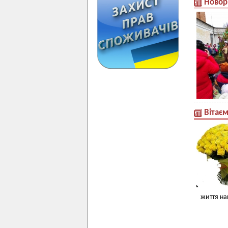
Новор
Вітає
життя на