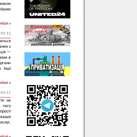
банком
трішню
ніше
-01-11
ається
аних з
ація —
аїни в
органи
а інші
ніше
-01-11
ати на
 часу
прості
 вашої
слуг,
ніше