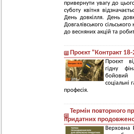
привернути увагу до цього
суботу квітня відзначаєт
День довкілля. День дов
Довгалівського сільського 
до весняних акцій та роби
Проєкт "Контракт 18-
Проєкт ві
гідну фін
бойовий 
соціальні 
професія.
Термін повторного 
придатних продовжено
Верховна 