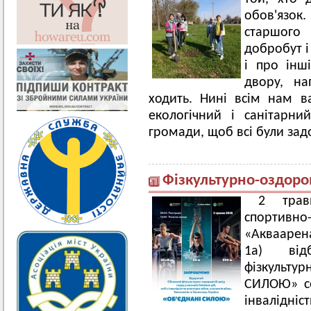
обов'язок
старшо
добробут і
і про інш
двору, на
ходить. Нині всім нам 
екологічний і санітарн
громади, щоб всі були задо
Фізкультурно-оздоро
2 трав
спортив
«Акваарена
1а) від
фізкульту
СИЛОЮ» се
інвалідніс