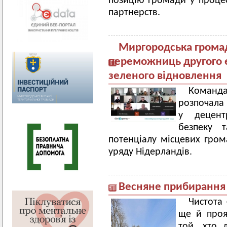
позицію громади у процес
партнерств.
Миргородська громад
переможниць другого е
зеленого відновлення
Команда
розпочала 
у децентр
безпеку т
потенціалу місцевих грома
уряду Нідерландів.
Весняне прибирання
Чистота 
ще й проя
той, хто 