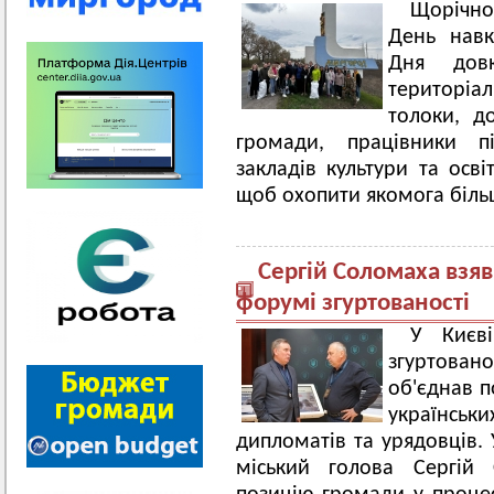
Щорічно
День навк
Дня довк
територіа
толоки, д
громади, працівники пі
закладів культури та осв
щоб охопити якомога біль
Сергій Соломаха взя
форумі згуртованості
У Києв
згуртован
об'єднав п
українськ
дипломатів та урядовців. 
міський голова Сергій 