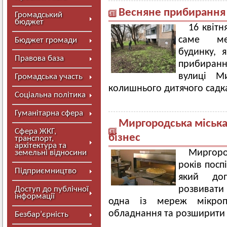
Весняне прибирання 
Громадський
бюджет
16 квітн
саме меш
Бюджет громади
будинку, 
Правова база
прибиранн
вулиці Ми
Громадська участь
колишнього дитячого садк
Соціальна політика
Гуманітарна сфера
Миргородська міська
Сфера ЖКГ,
бізнес
транспорт,
архітектура та
Миргоро
земельні відносини
років посп
Підприємництво
який доп
розвивати 
Доступ до публічної
інформації
одна із мереж мікроп
обладнання та розширити 
Безбар’єрність