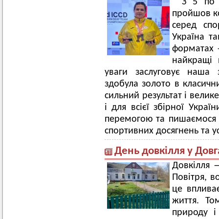
З 5 по 
пройшов к
серед спо
Україна та
форматах —
найкращі 
уваги заслуговує наша 
здобула золото в класични
сильний результат і велике
і для всієї збірної Украї
перемогою та пишаємося
спортивних досягнень та ус
День довкілля у Довг
Довкілля —
Повітря, в
це впливає
життя. То
природу і 