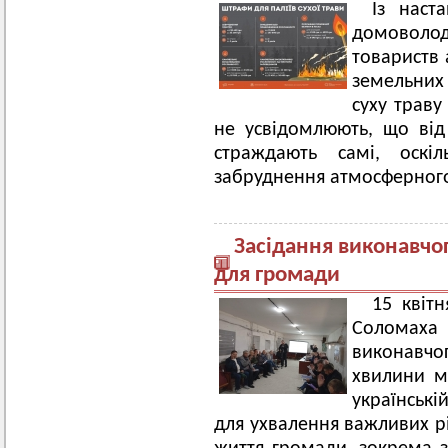
Із наст
домоволоді
товариств 
земельних 
суху траву
не усвідомлюють, що від
страждають самі, оскіл
забруднення атмосферного
Засідання виконавчог
для громади
15 квіт
Соломах
виконавчо
хвилини м
українські
для ухвалення важливих рі