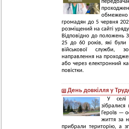
передба
проходжен
обмежено 
громадян до 5 червня 202
розміщений на сайті уряду
Відповідно до положень З
25 до 60 років, які бул
військової служби, зо
направлення на проходжен
або через електронний ка
повістки.
День довкілля у Тру
У селі
зібралися
Героїв — о
життя за 
прибрали територію, а з