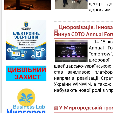
центр до
дорослим.
Цифровізація, інновац
минув CDTO Annual Fo
14-15 к
Annual Fo
Tomorrow
цифрової 
швейцарсько-українською 
став важливою платфо
напрямів реалізації Стра
України WINWIN, а також
набувають нової ролі в уп
У Миргородській гром