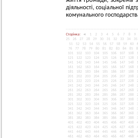
життя громади, зокрема з
діяльності, соціальної пі
комунального господарств
Сторінка:
◄
1
2
3
4
5
6
7
8
9
25
26
27
28
29
30
31
32
33
34
35
51
52
53
54
55
56
57
58
59
60
76
77
78
79
80
81
82
83
84
85
8
101
102
103
104
105
106
107
108
121
122
123
124
125
126
127
128
141
142
143
144
145
146
147
148
161
162
163
164
165
166
167
168
181
182
183
184
185
186
187
188
201
202
203
204
205
206
207
208
221
222
223
224
225
226
227
228
241
242
243
244
245
246
247
248
261
262
263
264
265
266
267
268
281
282
283
284
285
286
287
288
301
302
303
304
305
306
307
308
321
322
323
324
325
326
327
328
341
342
343
344
345
346
347
348
361
362
363
364
365
366
367
368
381
382
383
384
385
386
387
388
401
402
403
404
405
406
407
408
421
422
423
424
425
426
427
428
441
442
443
444
445
446
447
448
461
462
463
464
465
466
467
468