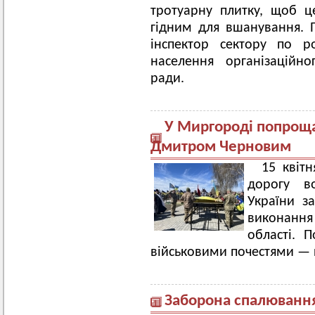
тротуарну плитку, щоб ц
гідним для вшанування. 
інспектор сектору по р
населення організаційно
ради.
У Миргороді попроща
Дмитром Черновим
15 квіт
дорогу в
України за
виконання
області. 
військовими почестями — п
Заборона спалювання