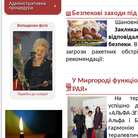
Адміністративна
процедура
Безпекові заходи під
Шановні
Випадкове фото
Заклик
відповідал
безпеки
. 
загрози ракетних обстр
рекомендації:
У Миргороді функціо
ЗГРАЯ»
Перейти до галереї
На тер
успішно д
«АЛЬФА-ЗГР
Альфа і Б
гармонію 
терапевти