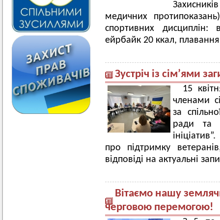
Захисник
медичних протипоказань
спортивних дисциплін: 
ейрбайк 20 ккал, плавання
Зустріч із сім’ями за
15 квітн
членами сі
за спільно
ради та 
ініціатив”
про підтримку ветеранів
відповіді на актуальні зап
Вітаємо нашу земля
черговою перемогою!