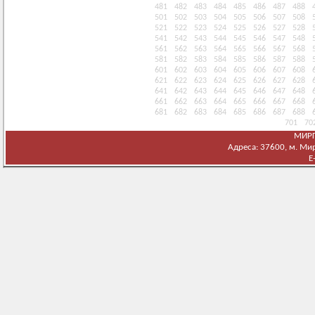
481
482
483
484
485
486
487
488
501
502
503
504
505
506
507
508
521
522
523
524
525
526
527
528
541
542
543
544
545
546
547
548
561
562
563
564
565
566
567
568
581
582
583
584
585
586
587
588
601
602
603
604
605
606
607
608
621
622
623
624
625
626
627
628
641
642
643
644
645
646
647
648
661
662
663
664
665
666
667
668
681
682
683
684
685
686
687
688
701
70
МИРГ
Адреса: 37600, м. Мирг
E