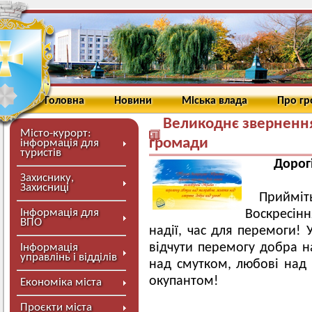
Головна
Новини
Міська влада
Про г
Великоднє зверненн
Місто-курорт:
громади
інформація для
туристів
Дорог
Захиснику,
Захисниці
Приймі
Інформація для
Воскресін
ВПО
надії, час для перемоги! 
відчути перемогу добра н
Інформація
управлінь і відділів
над смутком, любові над 
окупантом!
Економіка міста
Проєкти міста