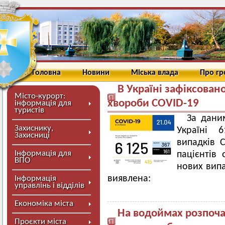
Головна
Новини
Міська влада
Про г
В Україні зафіксован
Місто-курорт:
хвороби COVID-19
інформація для
туристів
За дани
Захиснику,
Україні 
Захисниці
випадків C
Інформація для
пацієнтів
ВПО
нових випа
виявлена:
Інформація
управлінь і відділів
Економіка міста
На водоймах розпоча
Проєкти міста