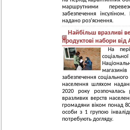
на період карантинних об
маршрутними перевез
забезпечення інсуліном
надано роз'яснення.
Найбільш вразливі в
продуктові набори від 
На пері
соціальн
Націона
магазині
забезпечення соціального
населення шляхом наданн
2020 року розпочалась 
вразливих верств населенн
громадяни віком понад 80
особи з 1 групою інвалідн
потребують догляду.