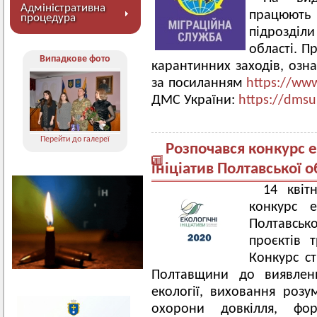
Адміністративна
працюють
процедура
підрозді
області. П
Випадкове фото
карантинних заходів, озн
за посиланням
https://ww
ДМС України:
https://dmsu
Перейти до галереї
Розпочався конкурс 
ініціатив Полтавської о
14 квіт
конкурс е
Полтавсь
проєктів 
Конкурс с
Полтавщини до виявлен
екології, виховання роз
охорони довкілля, фор