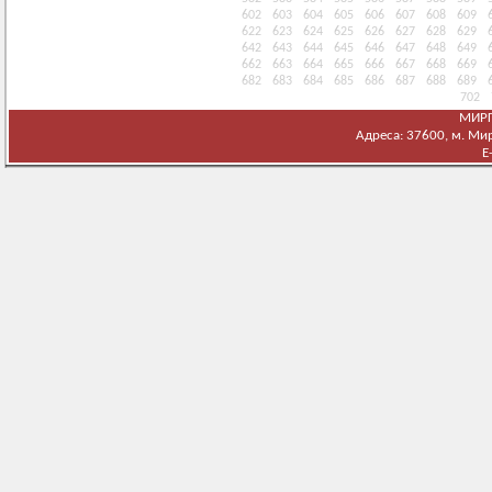
602
603
604
605
606
607
608
609
622
623
624
625
626
627
628
629
642
643
644
645
646
647
648
649
662
663
664
665
666
667
668
669
682
683
684
685
686
687
688
689
702
МИРГ
Адреса: 37600, м. Мирг
E