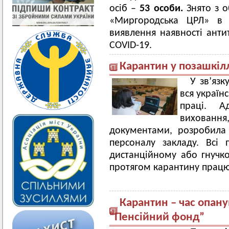
осіб –
53 особи.
Знято з о
«Миргородська ЦРЛ» в н
виявлення наявності анти
COVID-19.
Карантин у позашкіл
У зв’яз
вся україн
праці. Ад
вихован
документами, розробила 
персоналу закладу. Всі
дистанційному або гнучк
протягом карантину працю
Карантин – час опан
“Пенсійний фонд”