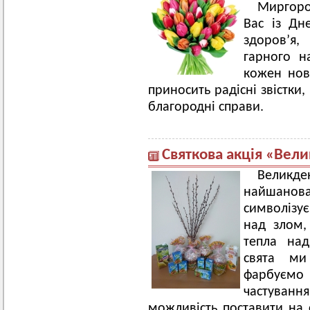
Миргоро
Вас із Дн
здоров’я,
гарного н
кожен нов
приносить радісні звістки,
благородні справи.
Святкова акція «Вел
Великд
найшанов
символізує
над злом,
тепла на
свята ми
фарбуєм
частуван
можливість поставити на с