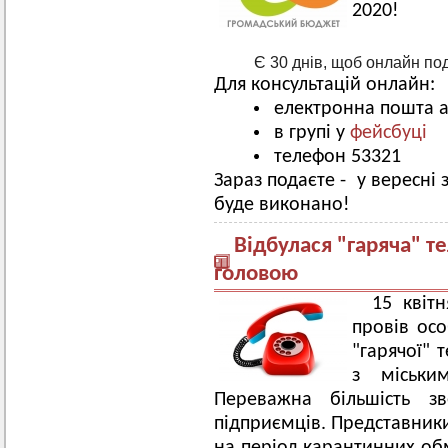
2020!
Є 30 днів, щоб онлайн под
Для консультацій онлайн:
електронна пошта
в групі у
фейсбуці
телефон 53321
Зараз подаєте - у вересні 
буде виконано!
Відбулася "гаряча" т
головою
15 квіт
провів ос
"гарячої" 
з міськи
Переважна більшість з
підприємців. Представники