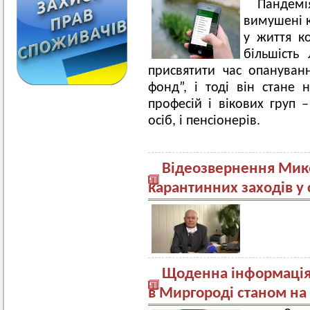
Пандем
вимушені 
у життя к
більшість
присвятити час опануван
фонд”, і тоді він стане
професій і вікових груп –
осіб, і пенсіонерів.
Відеозвернення Мик
карантинних заходів у 
Щоденна інформація 
в Миргороді станом на 