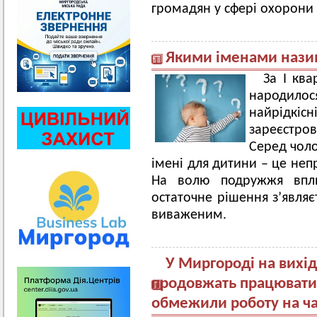
громадян у сфері охорони
Якими іменами назив
За І кв
народи
найрідк
зареєстров
Серед чоло
імені для дитини – це неп
На волю подружжя впли
остаточне рішення з’являє
виваженим.
У Миргороді на вихід
продовжать працювати 
обмежили роботу на ча