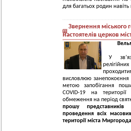
для багатьох родин навіть
Звернення міського 
настоятелів церков мі
Вель
У зв’я
релігійни
проходи
висловлюю занепокоєння з
метою запобігання пош
COVID-19 на території 
обмеження на період свят
прошу представників 
проведення всіх масових
території міста Миргород