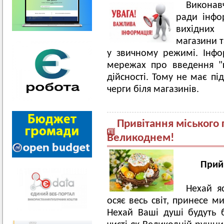
Виконав
ради інфо
вихідних
магазини 
у звичному режимі. Інфо
мережах про введення "к
дійсності. Тому не має пі
черги біля магазинів.
Привітання міського 
Великоднем!
Прий
Нехай я
осяє весь світ, принесе м
Нехай Ваші душі будуть б