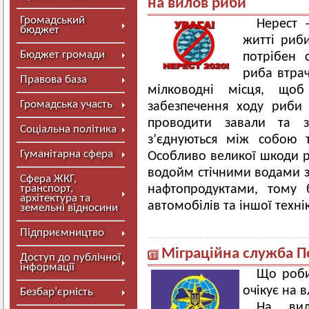
на вилов риби
Громадський
Нерест 
бюджет
житті риби
Бюджет громади
потрібен 
риба втрач
Правова база
мілководні місця, щоб
Громадська участь
забезпечення ходу риби 
проводити завали та з
Соціальна політика
з’єднуються між собою 
Гуманітарна сфера
Особливо великої шкоди 
водойм стічними водами з
Сфера ЖКГ,
транспорт,
нафтопродуктами, тому 
архітектура та
автомобілів та іншої техні
земельні відносини
Підприємництво
Міграційна служба 
Доступ до публічної
інформації
Що роби
очікує на 
Безбар’єрність
На вид