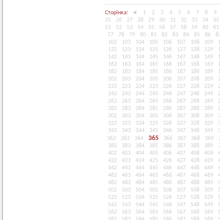
Сторінка:
◄
1
2
3
4
5
6
7
8
9
25
26
27
28
29
30
31
32
33
34
35
51
52
53
54
55
56
57
58
59
60
61
77
78
79
80
81
82
83
84
85
86
8
102
103
104
105
106
107
108
109
122
123
124
125
126
127
128
129
142
143
144
145
146
147
148
149
162
163
164
165
166
167
168
169
182
183
184
185
186
187
188
189
202
203
204
205
206
207
208
209
222
223
224
225
226
227
228
229
242
243
244
245
246
247
248
249
262
263
264
265
266
267
268
269
282
283
284
285
286
287
288
289
302
303
304
305
306
307
308
309
322
323
324
325
326
327
328
329
342
343
344
345
346
347
348
349
365
362
363
364
366
367
368
369
382
383
384
385
386
387
388
389
402
403
404
405
406
407
408
409
422
423
424
425
426
427
428
429
442
443
444
445
446
447
448
449
462
463
464
465
466
467
468
469
482
483
484
485
486
487
488
489
502
503
504
505
506
507
508
509
522
523
524
525
526
527
528
529
542
543
544
545
546
547
548
549
562
563
564
565
566
567
568
569
582
583
584
585
586
587
588
589