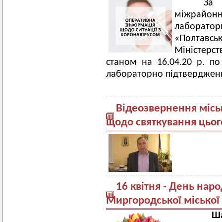
За ін
міжрайон
лаборатор
«Полтавсь
Міністерс
станом на 16.04.20 р. п
лабораторно підтверджени
Відеозвернення місь
щодо святкування цьог
16 квітня - День нар
Миргородської міської 
Ша