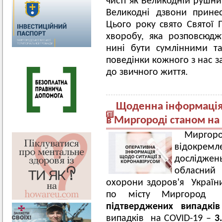
чисті як Великодній рушник
Великодні дзвони принес
Цього року свято Святої 
хворобу, яка розповсюд
нині бути сумлінними т
поведінки кожного з нас 
до звичного життя.
Щоденна інформація 
в Миргороді станом на 
Мирг
відокрем
досліджен
обласний 
охорони здоров'я України
по місту Миргород 
підтверджених випадк
випадків на COVID-19 –
3