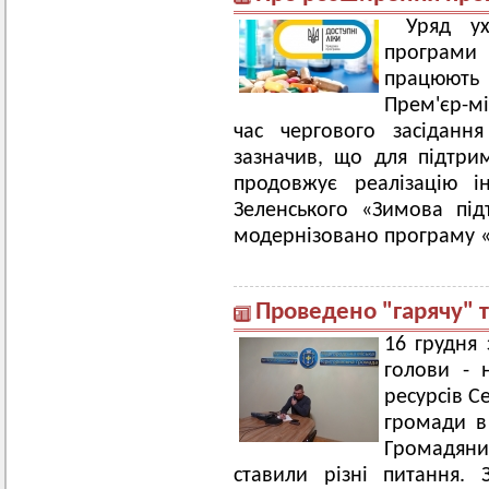
Уряд у
програми «
працюють
Прем'єр-м
час чергового засідання
зазначив, що для підтри
продовжує реалізацію і
Зеленського «Зимова пі
модернізовано програму «
Проведено "гарячу" 
16 грудня 
голови - 
ресурсів С
громади в 
Громадяни
ставили різні питання.