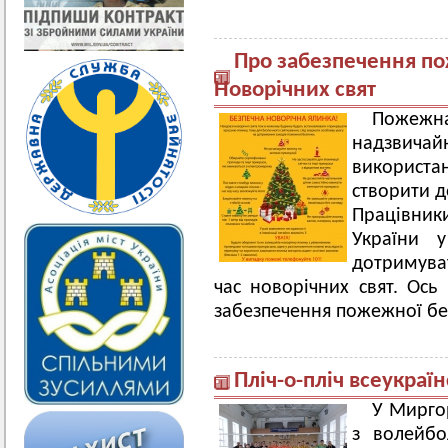
Про забезпечення по
Новорічних свят
Пожежна
надзви
використан
створити д
Працівни
України у
дотримува
час новорічних свят. Ось
забезпечення пожежної бе
Пліч-о-пліч всеукраїн
У Миргор
з волейбо