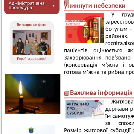
Адміністративна
уникнути небезпеки
процедура
У груд
зареєстро
Випадкове фото
ботулізм -
районах.
госпіталі
пацієнтів оцінюється я
Захворювання пов’язано
Перейти до галереї
(консервація м’ясна і 
готова м’ясна та рибна пр
Важлива інформація 
Житлова
держави р
їм самотуж
за спожи
Розмір житлової субсидії 