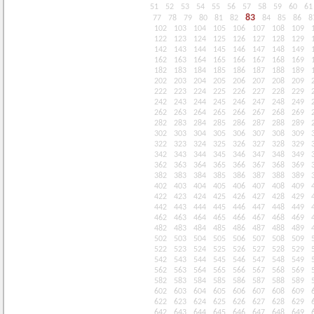
51
52
53
54
55
56
57
58
59
60
61
83
77
78
79
80
81
82
84
85
86
8
102
103
104
105
106
107
108
109
122
123
124
125
126
127
128
129
142
143
144
145
146
147
148
149
162
163
164
165
166
167
168
169
182
183
184
185
186
187
188
189
202
203
204
205
206
207
208
209
222
223
224
225
226
227
228
229
242
243
244
245
246
247
248
249
262
263
264
265
266
267
268
269
282
283
284
285
286
287
288
289
302
303
304
305
306
307
308
309
322
323
324
325
326
327
328
329
342
343
344
345
346
347
348
349
362
363
364
365
366
367
368
369
382
383
384
385
386
387
388
389
402
403
404
405
406
407
408
409
422
423
424
425
426
427
428
429
442
443
444
445
446
447
448
449
462
463
464
465
466
467
468
469
482
483
484
485
486
487
488
489
502
503
504
505
506
507
508
509
522
523
524
525
526
527
528
529
542
543
544
545
546
547
548
549
562
563
564
565
566
567
568
569
582
583
584
585
586
587
588
589
602
603
604
605
606
607
608
609
622
623
624
625
626
627
628
629
642
643
644
645
646
647
648
649