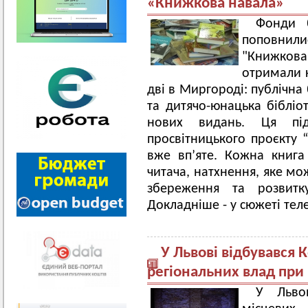
«Книжкова навала»
Фонди б
поповнили
"Книжкова
отримали к
дві в Миргороді: публічна
та дитячо-юнацька біблі
нових видань. Ця під
просвітницького проєкту 
вже вп’яте. Кожна книга
читача, натхнення, яке мо
збереження та розвитку
Докладніше - у сюжеті тел
У Львові відбувався 
регіональних влад при
У Львов