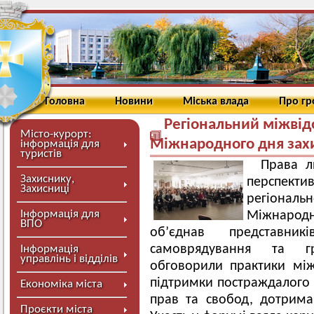
Головна
Новини
Міська влада
Про г
Регіональний міжві
Місто-курорт:
Міжнародного дня зах
інформація для
туристів
Права л
Захиснику,
перспекти
Захисниці
регіонал
Інформація для
Міжнародно
ВПО
об’єднав представни
самоврядування та гр
Інформація
управлінь і відділів
обговорили практики між
підтримки постраждалого н
Економіка міста
прав та свобод, дотрима
Проєкти міста