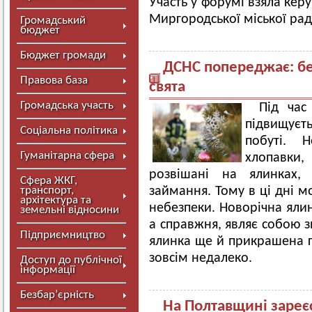
Участь у форумі взяла кер
Миргородської міської рад
Громадський
бюджет
Бюджет громади
ДСНС попереджає: без
Правова база
свята
Громадська участь
Під час
підвищуєт
Соціальна політика
побуті. 
Гуманітарна сфера
хлопавки, 
розвішані на ялинках,
Сфера ЖКГ,
транспорт,
займання. Тому в ці дні 
архітектура та
небезпеки. Новорічна яли
земельні відносини
а справжня, являє собою 
Підприємництво
ялинка ще й прикрашена гі
зовсім недалеко.
Доступ до публічної
інформації
Безбар’єрність
На Полтавщині зареє