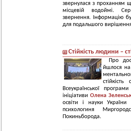
звернулася з проханням 
місцевій водоймі. Сер
звернення. Інформацію б
для подальшого вирішення
Стійкість людини – ст
Про дос
йшлося на 
ментально
стійкість
Всеукраїнської програм
ініціативи
Олена Зеленсь
освіти і науки України
психологиня Миргоро
Покиньборода.