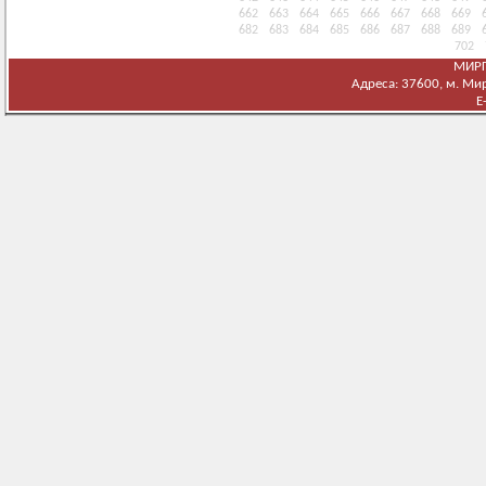
662
663
664
665
666
667
668
669
682
683
684
685
686
687
688
689
702
МИРГ
Адреса: 37600, м. Мирг
E