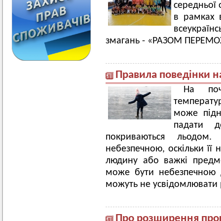
середньої 
в рамках в
всеукраїнс
змагань - «РАЗОМ ПЕРЕМ
Правила поведінки н
На поч
температур
може підн
падати д
покриваються льодом
небезпечною, оскільки її 
людину або важкі предме
може бути небезпечною д
можуть не усвідомлювати 
Про розширення прог