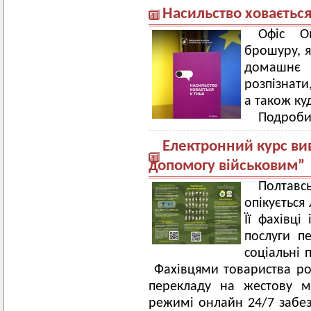
Насильство ховається
Офіс О
брошуру, я
домашнє 
розпізнати
а також ку
Подроби
Електронний курс ви
допомогу військовим”
Полтав
опікується
Її фахівці
послуги п
соціальні 
Фахівцями товариства ро
перекладу на жестову м
режимі онлайн 24/7 забез