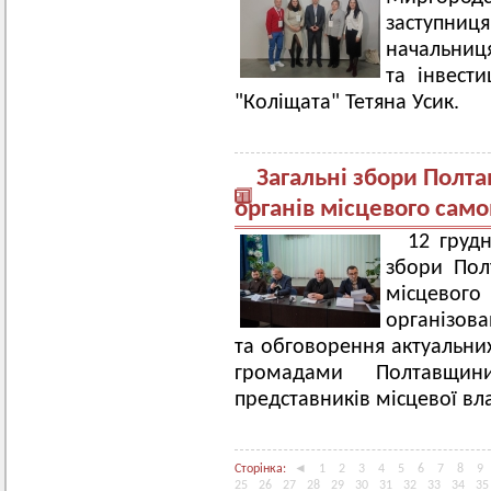
заступниця
начальниця
та інвест
"Коліщата" Тетяна Усик.
Загальні збори Полта
органів місцевого сам
12 грудн
збори Полт
місцевого
організова
та обговорення актуальних
громадами Полтавщин
представників місцевої вла
Сторінка:
◄
1
2
3
4
5
6
7
8
9
25
26
27
28
29
30
31
32
33
34
35