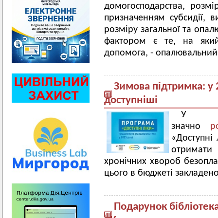
домогосподарства, розмі
призначенням субсидії, в
розміру загальної та опал
фактором є те, на який
допомога, - опалювальний
Зимова підтримка: у 
доступніші
У 2
значно
р
«Доступні 
отримат
хронічних хвороб безопла
цього в бюджеті закладено
Подарунок бібліотека