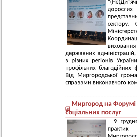
“(Не)Дитяч
дорослих в
представн
сектору. 
Міністе
Координаці
вихованн
державних адміністрацій,
з різних регіонів Україн
профільних благодійних ф
Від Миргородської грома
справами виконавчого комі
Миргород на Форумі 
соціальних послуг
9 грудн
практик
Миргородсь