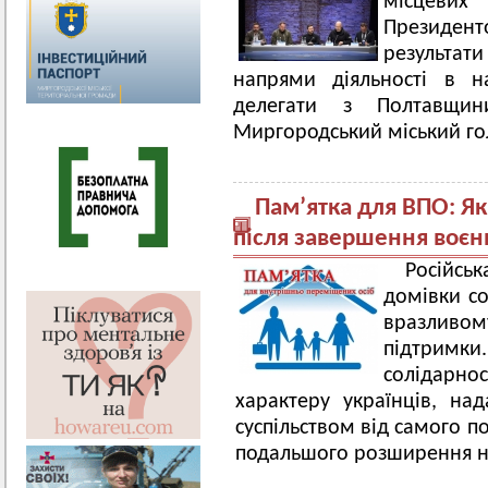
місцеви
Президент
результат
напрями діяльності в н
делегати з Полтавщин
Миргородський міський го
Пам’ятка для ВПО: Як 
після завершення воєн
Російсь
домівки со
вразлив
підтримки
солідарнос
характеру українців, на
суспільством від самого по
подальшого розширення н