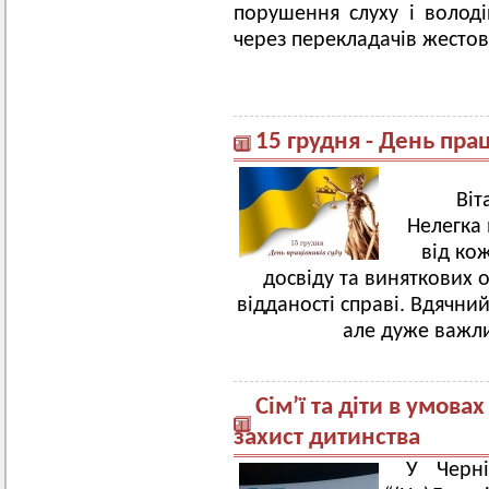
порушення слуху і воло
через перекладачів жесто
15 грудня - День пра
Віт
Нелегка 
від кож
досвіду та виняткових ос
відданості справі. Вдячни
але дуже важли
Сім’ї та діти в умов
захист дитинства
У Черн