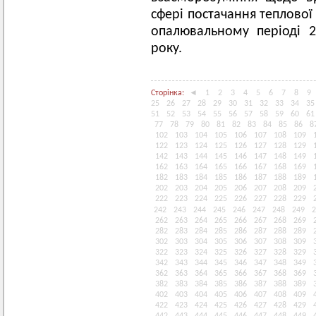
сфері постачання теплової 
опалювальному періоді 2
року.
Сторінка:
◄
1
2
3
4
5
6
7
8
9
25
26
27
28
29
30
31
32
33
34
35
51
52
53
54
55
56
57
58
59
60
61
77
78
79
80
81
82
83
84
85
86
8
102
103
104
105
106
107
108
109
122
123
124
125
126
127
128
129
142
143
144
145
146
147
148
149
162
163
164
165
166
167
168
169
182
183
184
185
186
187
188
189
202
203
204
205
206
207
208
209
222
223
224
225
226
227
228
229
242
243
244
245
246
247
248
249
2
262
263
264
265
266
267
268
269
282
283
284
285
286
287
288
289
302
303
304
305
306
307
308
309
322
323
324
325
326
327
328
329
342
343
344
345
346
347
348
349
362
363
364
365
366
367
368
369
382
383
384
385
386
387
388
389
402
403
404
405
406
407
408
409
422
423
424
425
426
427
428
429