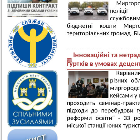
Миргор
поліції
службовим
бюджетні кошти Миргор
територіальних громад. Бі
Інноваційні та нетра
гуртків в умовах децен
Керівни
різних об
миргородсь
кейсами у 
проходить семінар-практ
підходи до перебудови гу
реформи освіти" - 33 р
міської станції юних турист