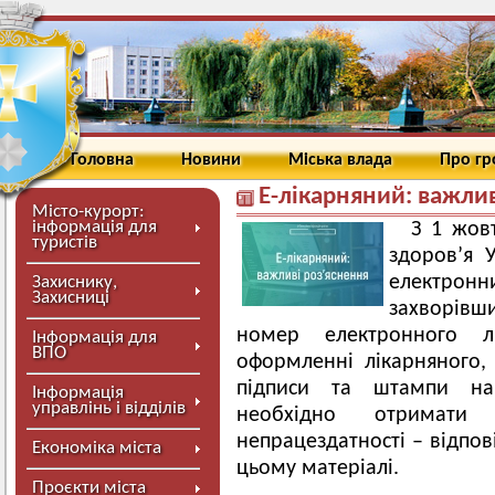
Головна
Новини
Міська влада
Про г
Е-лікарняний: важлив
Місто-курорт:
інформація для
З 1 жов
туристів
здоров’я 
електронни
Захиснику,
Захисниці
захворівш
номер електронного л
Інформація для
ВПО
оформленні лікарняного,
підписи та штампи на 
Інформація
управлінь і відділів
необхідно отримати
непрацездатності – відпові
Економіка міста
цьому матеріалі.
Проєкти міста