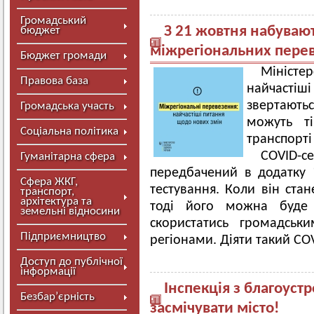
Громадський
З 21 жовтня набувают
бюджет
міжрегіональних пере
Бюджет громади
Міністе
Правова база
найчастіші
звертаютьс
Громадська участь
можуть ті
Соціальна політика
транспорті
COVID-с
Гуманітарна сфера
передбачений в додатку “
Сфера ЖКГ,
тестування. Коли він стан
транспорт,
архітектура та
тоді його можна буде 
земельні відносини
скористатись громадськ
Підприємництво
регіонами. Діяти такий COV
Доступ до публічної
інформації
Інспекція з благоуст
Безбар’єрність
засмічувати місто!