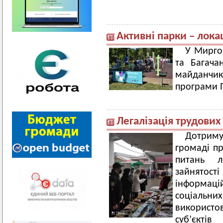
Активні парки – лока
У Мирго
та Багача
майданчи
програми П
Легалізація трудових
Дотрим
громаді п
питань л
зайнято
інформаці
соціальн
використо
суб’єктів