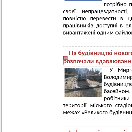
потрібно 
своєї непрацездатност
повністю перевести в ц
працівників доступні в е
вивантажені одним файло
На будівництві новог
розпочали вдавлюванн
У Мирг
Володи
будівництв
басейном
робітники 
території міського стаді
межах «Великого будівниц