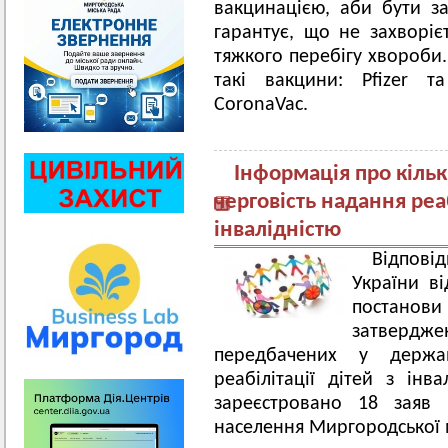
вакцинацією, аби бути 
гарантує, що не захворіє
тяжкого перебігу хвороби.
такі вакцини: Pfizer т
CoronaVac.
Інформація про кільк
черговість надання реа
інвалідністю
Відповід
України ві
постанови
затвердже
передбачених у держа
реабілітації дітей з інв
зареєстровано 18 заяв 
населення Миргородської м