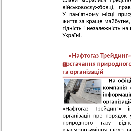
Слави зібралися предста
військовослужбовці, право
У пам'ятному місці прису
життя за краще майбутнє, 
гідність і незалежність 
Україні.
«Нафтогаз Трейдинг»
постачання природного
та організацій
На офіц
компанія 
інформаці
організац
«Нафтогаз Трейдинг» 
організації про порядок
природного газу від
взаєморозуміння щодо в