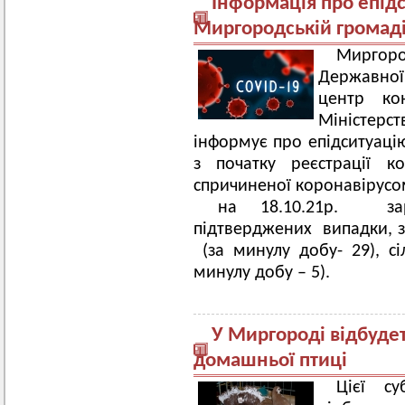
Інформація про епід
Миргородській громад
Миргоро
Державної
центр ко
Міністер
інформує про епідситуаці
з початку реєстрації ко
спричиненої коронавірусо
на 18.10.21р. заре
підтверджених випадки, з
(за минулу добу- 29), сі
минулу добу – 5).
У Миргороді відбудет
домашньої птиці
Цієї с