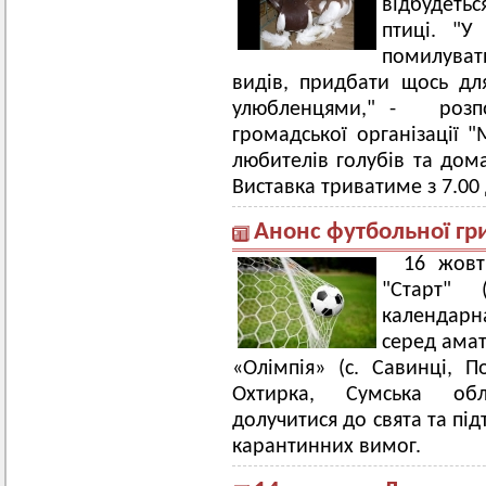
відбудеть
птиці. "У
помилуват
видів, придбати щось д
улюбленцями," - розпов
громадської організації 
любителів голубів та дом
Виставка триватиме з 7.00 
Анонс футбольної гр
16 жовт
"Старт" 
календарна
серед ама
«Олімпія» (с. Савинці, П
Охтирка, Сумська обл.
долучитися до свята та пі
карантинних вимог.