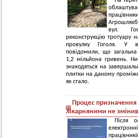
На терит
облаштува
праців
Агрошляхб
вул. Го
реконструкцію тротуару н
провулку Гоголя. У ві
повідомили, що загальна
1,2 мільйона гривень. Н
знаходяться на завершаль
плитки на даному проміжку
як стало.
Процес призначення 
лікарняними не змінив
Після о
електронн
працівникі