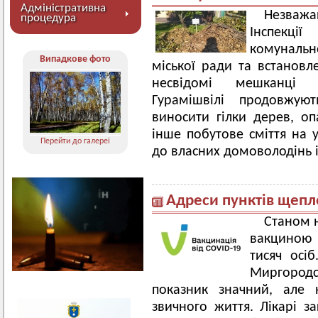
Адміністративна
Незваж
процедура
Інспекці
комунальн
Випадкове фото
міської ради та встанов
несвідомі мешканці в
Гурамішвілі продовжуют
виносити гілки дерев, оп
інше побутове сміття на у
Перейти до галереї
до власних домоволодінь і
Адреси пунктів щепл
Станом 
вакциною
тисяч осі
Миргородс
показник значний, але 
звичного життя. Лікарі з