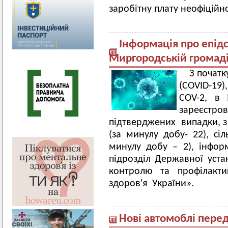
заробітну плату неофіційн
Інформація про епід
Миргородській громад
З початк
(COVID-19)
COV-2, в 
зареєс
підтверджених випадки, з
(за минулу добу- 22), сіл
минулу добу – 2), інфор
підрозділ Державної уст
контролю та профілакти
здоров'я України».
Нові автомоблі пере