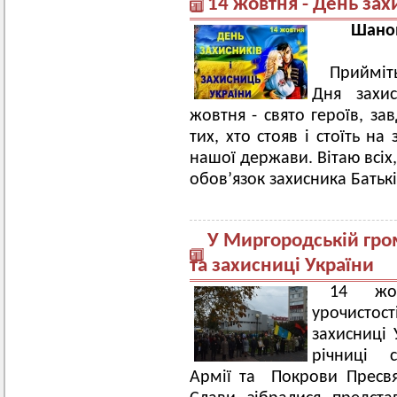
14 жовтня - День зах
Шанов
Прийміть
Дня захис
жовтня - свято героїв, за
тих, хто стояв і стоїть на 
нашої держави. Вітаю всіх
обов’язок захисника Батьк
У Миргородській гро
та захисниці України
14 жов
урочисто
захисниці 
річниці с
Армії та Покрови Пресвят