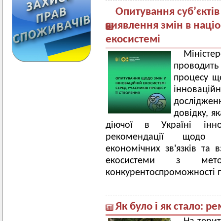
Опитування суб’єкті
виявлення змін в наці
екосистемі
Мініст
проводить 
процесу щ
інновацій
досліджен
довідку, я
діючої в Україні інн
рекомендації щодо н
економічних зв'язків та в
екосистеми з мет
конкурентоспроможності п
Як було і як стало: р