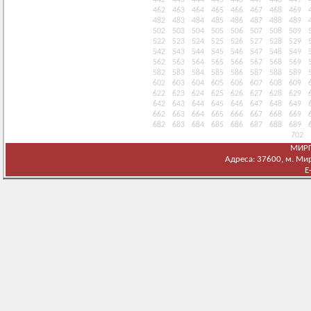
442
443
444
445
446
447
448
449
462
463
464
465
466
467
468
469
482
483
484
485
486
487
488
489
502
503
504
505
506
507
508
509
522
523
524
525
526
527
528
529
542
543
544
545
546
547
548
549
562
563
564
565
566
567
568
569
582
583
584
585
586
587
588
589
602
603
604
605
606
607
608
609
622
623
624
625
626
627
628
629
642
643
644
645
646
647
648
649
662
663
664
665
666
667
668
669
682
683
684
685
686
687
688
689
702
МИРГ
Адреса: 37600, м. Мирг
E