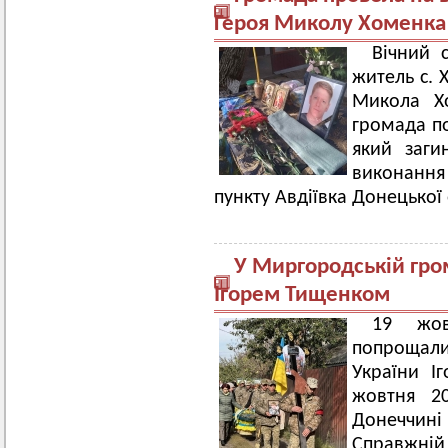
Героя Миколу Хоменка
Вічний 
житель с. 
Микола Х
громада п
який заги
виконання 
пункту Авдіївка Донецької 
У Миргородській гро
Ігорем Тищенком
19 жов
попрощали
України І
жовтня 2
Донеччині
Справжній 