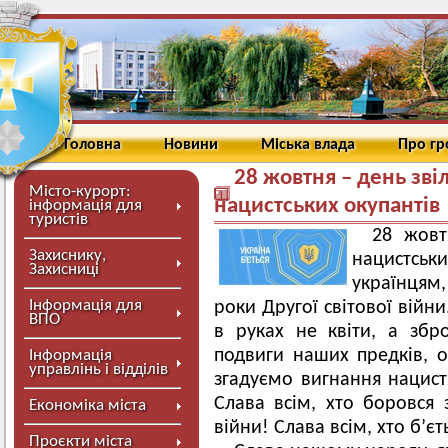
Головна
Новини
Міська влада
Про г
28 жовтня – день зві
Місто-курорт:
нацистських окупантів
інформація для
туристів
28 жовт
Захиснику,
нацистськ
Захисниці
українцям,
Інформація для
роки Другої світової війн
ВПО
в руках не квіти, а збр
подвиги наших предків, о
Інформація
управлінь і відділів
згадуємо вигнання нацист
Слава всім, хто боровся 
Економіка міста
війни! Слава всім, хто б’єт
Проєкти міста