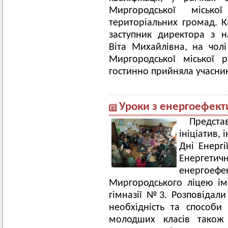
Миргородської місько
територіальних громад. К
заступник директора з 
Віта Михайлівна, на чолі
Миргородської міської 
гостинно прийняла учасник
Уроки з енергоефекти
Предст
ініціатив,
Дні Енергі
Енергети
енергоеф
Миргородського ліцею ім
гімназії №3. Розповідали
необхідність та способи 
молодших класів також