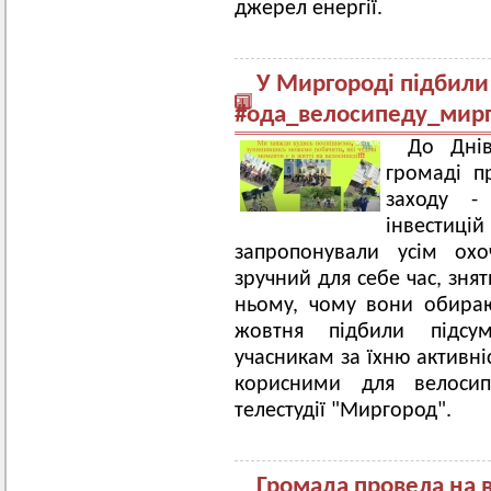
джерел енергії.
У Миргороді підбил
#ода_велосипеду_мир
До Днів
громаді п
заходу - 
інвести
запропонували усім охо
зручний для себе час, зня
ньому, чому вони обираю
жовтня підбили підсу
учасникам за їхню активні
корисними для велосип
телестудії "Миргород".
Громада провела на 