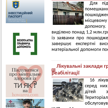
Для пі
помешка
пошкоджень
місцевому
допомогу.
виділено понад 1,2 млн.гр
із заявами про пошкоджен
завершує експертні вис
матеріальної допомоги п
Лікувальні заклади 
реабілітації
16 ліку
серед них
дітей з
Територ
обслуговув