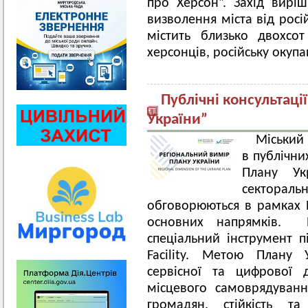
про Херсон”. Захід вирі
визволення міста від росі
містить близько двохсо
херсонців, російську окупа
Публічні консультаці
України”
Міський 
в публічни
Плану Ук
секторал
обговорюються в рамках 
основних напрямків. П
спеціальний інструмент п
Facility. Метою Плану
сервісної та цифрової
місцевого самоврядування
громадян, стійкість та