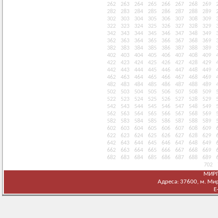
262
263
264
265
266
267
268
269
282
283
284
285
286
287
288
289
302
303
304
305
306
307
308
309
322
323
324
325
326
327
328
329
342
343
344
345
346
347
348
349
362
363
364
365
366
367
368
369
382
383
384
385
386
387
388
389
402
403
404
405
406
407
408
409
422
423
424
425
426
427
428
429
442
443
444
445
446
447
448
449
462
463
464
465
466
467
468
469
482
483
484
485
486
487
488
489
502
503
504
505
506
507
508
509
522
523
524
525
526
527
528
529
542
543
544
545
546
547
548
549
562
563
564
565
566
567
568
569
582
583
584
585
586
587
588
589
602
603
604
605
606
607
608
609
622
623
624
625
626
627
628
629
642
643
644
645
646
647
648
649
662
663
664
665
666
667
668
669
682
683
684
685
686
687
688
689
702
МИРГ
Адреса: 37600, м. Мирг
E