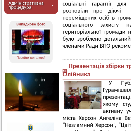
Адміністративна
соціальні гарантії для
процедура
розповіли про діючі 
переміщених осіб в гром
Випадкове фото
соціального захисту н
територіальної громади н
було зроблено детальний
членами Ради ВПО рекомен
Перейти до галереї
Презентація збірки т
Олійника
У Публ
Гурамішв
презентаці
якому сту
активну уч
міста Херсон Ангеліна Вє
“Незламний Херсон”, “Цвіт