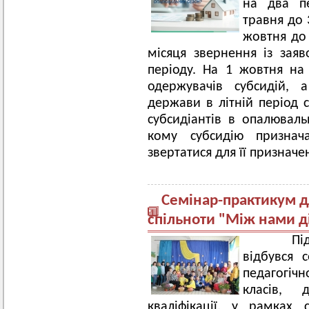
на два пе
травня до 
жовтня до 
місяця звернення із зая
періоду. На 1 жовтня на 
одержувачів субсидій, 
держави в літній період с
субсидіантів в опалюваль
кому субсидію признач
звертатися для її призначе
Семінар-практикум д
спільноти "Між нами д
Під та
відбувся 
педагогіч
класів,
кваліфікації, у рамках 