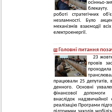
осінньо-
блекауту.
роботі стратегічних об'є
незламності. Було акце
механізмів взаємодії всіх
електроенергії.
Головні питання позач
23 жовт
провів зас
проходи
транслюв
працювали 25 депутатів, 
денного. Основні ухвале
фінансової допомоги 
внаслідок надзвичайної 
реалізацію Програми підго
підтримки заходів мобіліз