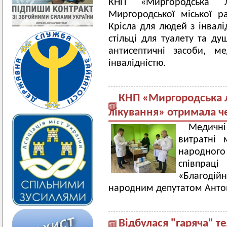
КНП «Миргородська лі
Миргородської міської ра
Крісла для людей з інвалі
стільці для туалету та ду
антисептичні засоби, м
інвалідністю.
КНП «Миргородська л
лікування» отримала ч
Медичні
витратні 
народного 
співпрац
«Благодійн
народним депутатом Ант
Відбулася "гаряча" т