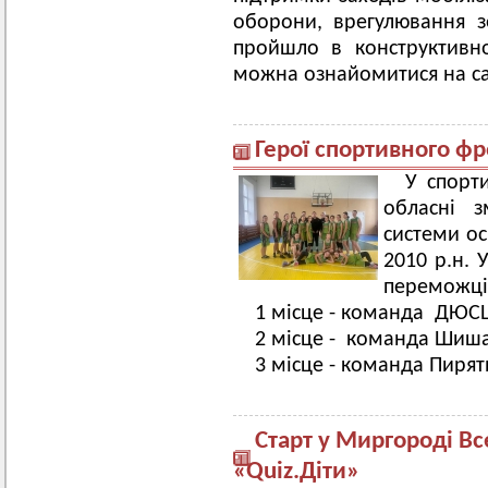
оборони, врегулювання зе
пройшло в конструктивно
можна ознайомитися на са
Герої спортивного ф
У спорт
обласні з
системи ос
2010 р.н. 
переможці
1 місце - команда ДЮС
2 місце - команда Шиш
3 місце - команда Пиря
Старт у Миргороді Вс
«Quiz.Діти»