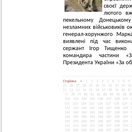
своєї дер
лютого вж
пекельному Донецькому
незламних військовиків о
генерал-хорунжого Марка
виявлені під час викон
сержант Ігор Тищенко 
командира частини «З
Президента України «За о
Сторінка:
◄
1
2
3
4
5
6
7
8
9
25
26
27
28
29
30
31
32
33
34
35
51
52
53
54
55
56
57
58
59
60
61
77
78
79
80
81
82
83
84
85
86
8
102
103
104
105
106
107
108
109
122
123
124
125
126
127
128
129
1
142
143
144
145
146
147
148
149
162
163
164
165
166
167
168
169
182
183
184
185
186
187
188
189
202
203
204
205
206
207
208
209
222
223
224
225
226
227
228
229
242
243
244
245
246
247
248
249