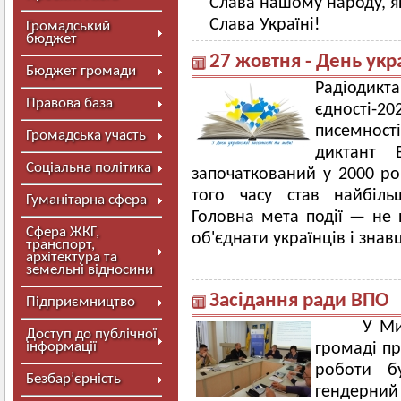
Слава нашому народу, як
Слава Україні!
Громадський
бюджет
27 жовтня - День укр
Бюджет громади
Радіод
Правова база
єдності-20
писемност
Громадська участь
диктант В
Соціальна політика
започаткований у 2000 ро
того часу став найбіл
Гуманітарна сфера
Головна мета події — не п
Сфера ЖКГ,
об'єднати українців і знавц
транспорт,
архітектура та
земельні відносини
Засідання ради ВПО
Підприємництво
У Мирго
Доступ до публічної
інформації
громаді пр
роботи б
Безбар’єрність
гендерни