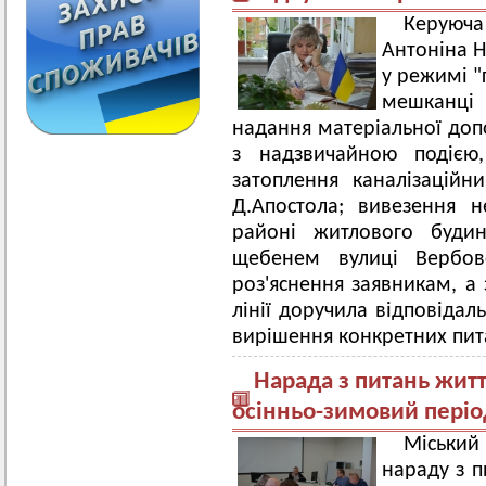
Керуюча
Антоніна Н
у режимі "
мешканці
надання матеріальної доп
з надзвичайною подією,
затоплення каналізацій
Д.Апостола; вивезення н
районі житлового будин
щебенем вулиці Вербов
роз'яснення заявникам, а 
лінії доручила відповіда
вирішення конкретних пит
Нарада з питань жит
осінньо-зимовий періо
Міський
нараду з п