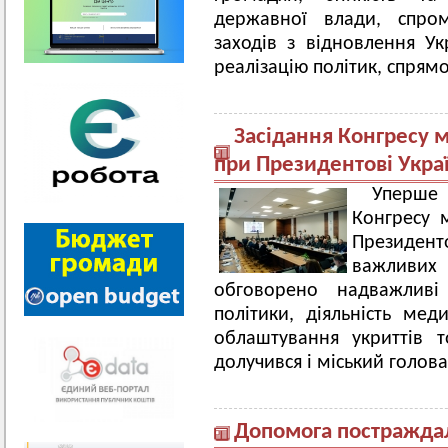
державної влади, спром
заходів з відновлення Ук
реалізацію політик, спрям
Засідання Конгресу м
при Президентові Укра
Уперше 
Конгресу 
Президент
важливих
обговорено надважливі
політики, діяльність меди
облаштування укриттів 
долучився і міський голов
Допомога постраждал