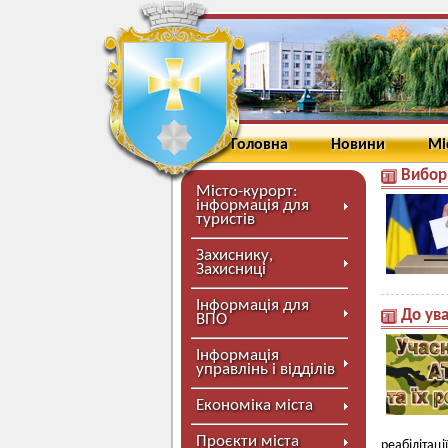
Головна
Новини
Мі
Вибор
Місто-курорт:
інформація для
туристів
Захиснику,
Захисниці
Інформація для
До ува
ВПО
Інформація
управлінь і відділів
Економіка міста
Проєкти міста
реабілітаці