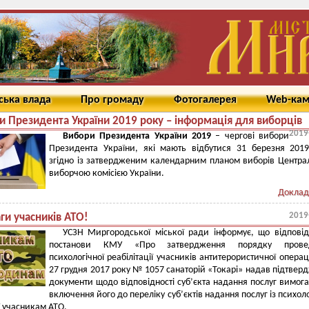
ська влада
Про громаду
Фотогалерея
Web-ка
и Президента України 2019 року – інформація для виборців
2019
Вибори Президента України 2019
– чергові вибори
Президента України, які мають відбутися 31 березня 201
згідно із затвердженим календарним планом виборів Центр
виборчою комісією України.
Доклад
2019
ги учасників АТО!
УСЗН Миргородської міської ради інформує, що відпові
постанови КМУ «Про затвердження порядку прове
психологічної реабілітації учасників антитерористичної операці
27 грудня 2017 року № 1057 санаторій «Токарі» надав підтвер
документи щодо відповідності суб’єкта надання послуг вимог
включення його до переліку суб’єктів надання послуг із психоло
ї учасникам АТО.