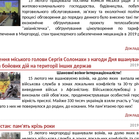
15 лютого працювала постійна комісія міської ради з 
житлово-комунального господарства, будівництва, побут
торговельного обслуговування, зв'язку та екологічної політ
процесі обговорення до порядку денного було внесено такі пи
економічне обґрунтування проекту теплозабезпе
"авіамістечка", обґрунтування ціноутворення по тари
печення в Миргороді, стан транспортного забезпечення мешканців в 2019 р
Доклад
ення міського голови Сергія Соломахи з нагоди Дня вшанува
2019
в бойових дій на території інших держав
Шановні воїни-інтернаціоналісти!
15 лютого ми вшановуємо воїнів, на долю яких випала н
військова служба в зонах локальних конфліктів та 30-ту р
виведення військ з Афганістану. Військовослужбовці з 
виконали свій обов’язок, продемонструвавши особистий геро
вірність присязі. Майже 330 тисяч українців взяли участь у “га
гато з них не повернулося до родин, до коханих. Ми пам’ятаємо про них!
Доклад
2019
стан: пам’ять крізь роки
15 лютого миргородці вшанували воїнів, на долю яких 
нелегка військова служба в зонах локальних конфліктів та с