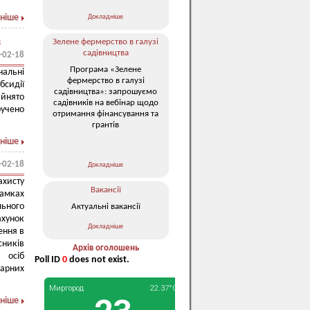
ніше
Докладніше
з
Зелене фермерство в галузі
садівництва
-02-18
Програма «Зелене
нальні
фермерство в галузі
бсидії
садівництва»: запрошуємо
йнято
садівників на вебінар щодо
ручено
отримання фінансування та
грантів
ніше
-02-18
Докладніше
хисту
Вакансії
рамках
ьного
Актуальні вакансії
ахунок
Докладніше
ення в
сників
Архів оголошень
 осіб
Poll ID
0
does not exist.
дарних
ніше