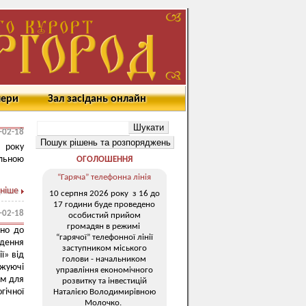
мери
Зал засідань онлайн
-02-18
9 року
альною
ОГОЛОШЕННЯ
“Гаряча” телефонна лінія
ніше
10 серпня 2026 року з 16 до
17 години буде проведено
-02-18
особистий прийом
громадян в режимі
дно до
“гарячої” телефонної лінії
дення
заступником міського
ї» від
голови - начальником
джуючі
управління економічного
ам для
розвитку та інвестицій
гічної
Наталією Володимирівною
Молочко.