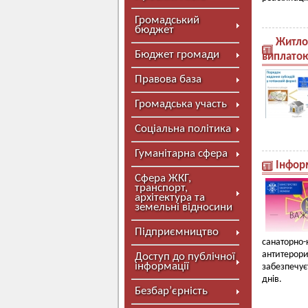
Громадський
бюджет
Житлов
Бюджет громади
виплатою
Правова база
Громадська участь
Соціальна політика
Гуманітарна сфера
Інфор
Сфера ЖКГ,
транспорт,
архітектура та
земельні відносини
Підприємництво
санаторно-
антитерор
Доступ до публічної
інформації
забезпечу
днів.
Безбар’єрність