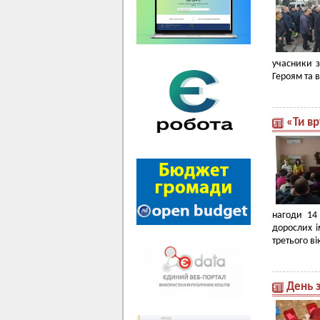
учасники 
Героям та 
«Ти в
нагоди 14
дорослих і
третього в
День 