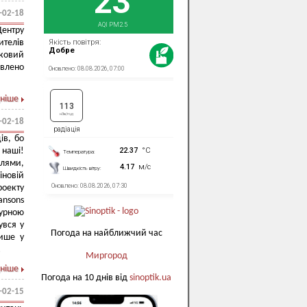
-02-18
Центру
телів
ковий
авлено
ніше
-02-18
ів, бо
 наші!
елями,
іновій
роекту
ansons
урною
увся у
Погода на найближчий час
Лише у
!
Миргород
ніше
Погода на 10 днів від
sinoptik.ua
-02-15