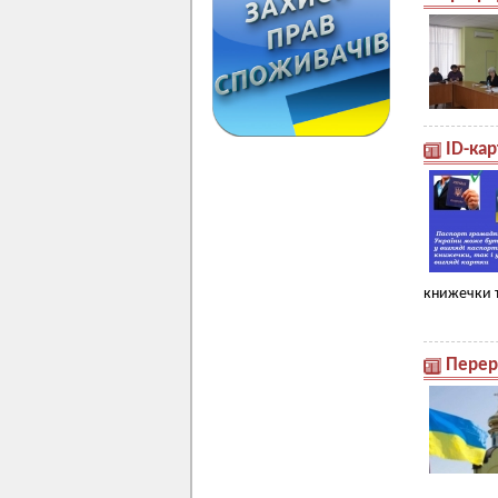
ID-ка
книжечки т
Перер