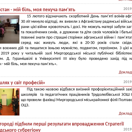
2019
стан - мій біль, моя пекуча пам’ять
15 лютого відзначають скорботний День пам’яті воїнів-афг
30 літ минуло відтоді, як вивели з Афганістану радянські військ
рани цієї війни кровоточать і досі. Не можуть матері забути за
та покалічених синів, а дружини та діти своїх чоловіків і батьк
повинні знати про страшні сторінки афганської війни і пам’ята
серед нас живуть люди, які в 20-30 років стали свідк
 воєнних дій та пишатися їхньою мужністю, подвигом, героїзмом. З цієї 
2019 року у читальній залі Миргородської міської публічної бібліоте
м. Д. Гурамішвілі в Університеті III віку було проведено захід під 
 - мій біль, моя пекуча пам’ять».
Доклад
2019
шлях у світ професій»
Під такою назвою відбувся виїзний профорієнтаційний зах
школярів та педагогічних працівників Трудолюбівської ЗОШ І-І
що провели фахівці Миргородської міськрайонної філії Полтав
ОЦЗ.
Доклад
городі підбили перші результати впровадження Стратегії
2019
ського субрегіону