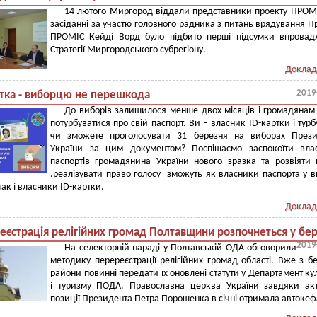
14 лютого Миргород віддали представники проекту ПРОМ
засіданні за участю головного радника з питань врядування П
ПРОМІС Кейді Ворд було підбито перші підсумки впровад
Стратегії Миргородського субрегіону.
Доклад
2019
ртка - виборцю не перешкода
До виборів залишилося менше двох місяців і громадянам
потурбуватися про свій паспорт. Ви – власник ID-картки і турб
чи зможете проголосувати 31 березня на виборах Прези
України за цим документом? Поспішаємо заспокоїти влас
паспортів громадянина України нового зразка та розвіяти 
.реалізувати право голосу зможуть як власники паспорта у в
ак і власники ID-картки.
Доклад
еєстрація релігійних громад Полтавщини розпочнеться у бер
2019
На селекторній нараді у Полтавській ОДА обговорили
методику перереєстрації релігійних громад області. Вже з б
райони повинні передати їх оновлені статути у Департамент ку
і туризму ПОДА. Православна церква України завдяки ак
позиції Президента Петра Порошенка в січні отримала автоке