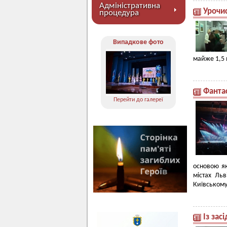
Адміністративна
Урочис
процедура
Випадкове фото
майже 1,5 
Фанта
Перейти до галереї
основою як
містах Ль
Київському
Із зас