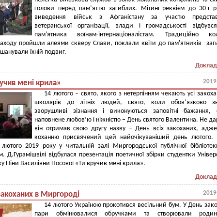
голови перед пам’яттю загиблих. Мітинг-реквієм до 30-ї р
виведення військ з Афганістану за участю представ
ветеранської організації, влади і громадськості відбувс
пам'ятника воїнам-інтернаціоналістам. Традиційно ко
заходу пройшли алеями скверу Слави, поклали квіти до пам'ятників за
вшанували їхній подвиг.
Доклад
2019
ручив мені крила»
14 лютого – свято, якого з нетерпінням чекають усі закохан
школярів до літніх людей, свято, коли обов’язково зв
зворушливі зізнання і виконуються заповітні бажання, 
наповнене любов’ю і ніжністю – День святого Валентина. Не д
він отримав свою другу назву – День всіх закоханих, адж
коханню присвячений цей найочікуваніший день лютого. 
 лютого 2019 року у читальній залі Миргородської публічної бібліоте
м. Д.Гурамішвілі відбулася презентація поетичної збірки студентки Універ
іку Ніни Василівни Носової «Ти вручив мені крила».
Доклад
2019
закоханих в Миргороді
14 лютого Україною прокотився весільний бум. У День зак
пари обмінювалися обручками та створювали роди