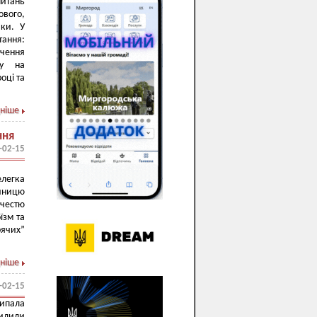
питань
ового,
ики. У
тання:
чення
фу на
оці та
ніше
ння
-02-15
елегка
ічницю
честю
їзм та
рячих”
ніше
-02-15
випала
хилили