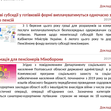
Доклад
і субсидії у готівковій формі виплачуватимуться одночасно 
2019
 пенсій
З 1 березня цього року гроші для розрахунків за кому
послуги виплачуватимуться безпосередньо одержувачам су
готівкою. Рішення щодо монетизації субсидій було при
Кабінетом Міністрів України. 6 лютого цього року та до
Пенсійному фонду виплату субсидії пенсіонерам.
Доклад
2019
мація для пенсіонерів Міноборони
Згідно з повідомленням Департаменту соціального за
населення Полтавської обласної державної адміністрації в 
Комплексної програми соціального захисту та соціал
забезпечення населення області, починаючи з 2019 року за р
коштів обласного бюджету передбачено проведення оздоровл
курортних закладах області осіб з інвалідністю внаслідок війни з числа уча
истичної операції, операції об’єднаних сил. Зазначена категорія
ється санаторно-курортними путівками строком не менше як 18 кален
Доклад