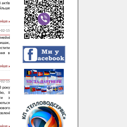
 актів
ільше
ніше
-02-15
імейні
Шишак,
устити
ння в
ніше
-02-15
8 року
ю, її
уги з
аються
ового
овлені
ніше