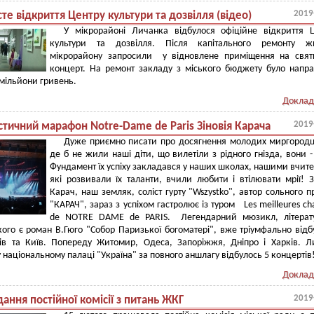
2019
те відкриття Центру культури та дозвілля (відео)
У мікрорайоні Личанка відбулося офіційне відкриття 
культури та дозвілля. Після капітального ремонту жи
мікрорайону запросили у відновлене приміщення на свят
концерт. На ремонт закладу з міського бюджету було напр
мільйони гривень.
Доклад
2019
стичний марафон Notre-Dame de Paris Зіновія Карача
Дуже приємно писати про досягнення молодих миргородц
де б не жили наші діти, що вилетіли з рідного гнізда, вони -
Фундамент їх успіху закладався у наших школах, нашими вчит
які розвивали їх таланти, вчили любити і втілювати мрії! З
Карач, наш земляк, соліст гурту "Wszystko", автор сольного п
"КАРАЧ", зараз з успіхом гастролює із туром Les meilleures ch
de NOTRE DAME de PARIS. Легендарний мюзикл, літерат
ого є роман В.Гюго "Собор Паризької богоматері", вже тріумфально відб
вів та Київ. Попереду Житомир, Одеса, Запоріжжя, Дніпро і Харків. 
 національному палаці "Україна" за повного аншлагу відбулось 5 концертів
Доклад
2019
ідання постійної комісії з питань ЖКГ