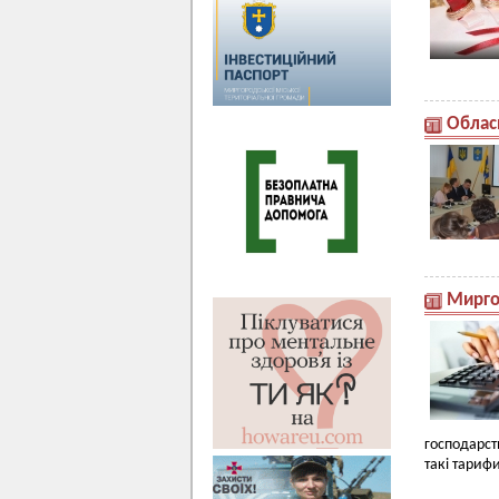
Облас
Мирго
господарст
такі тарифи