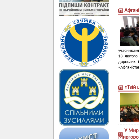
Афгані
учасниками
13 лютого 
дорослих і
«Афганістан
«Твій 
У Мир
Миргород