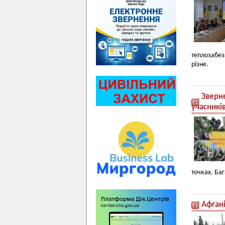
теплозабез
різне.
Зверн
учасникі
точках. Ба
Афгані