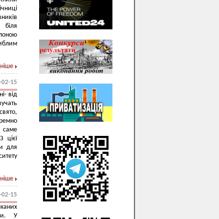
ічниці
ників
я біля
лоною
гиблим
ніше
-02-15
і- від
учать
свято,
аремно
е саме
З цієї
ки для
ситету
ніше
-02-15
оханих
ни. У