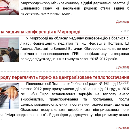
Миргородському міськрайонному відділі державної реєстрації
цивільного стану на весільний рушник стали вдвічі б
наречених, ніж у минулі роки.
Доклад
2019
на медична конференція в Миргороді
У Миргороді на обласну медичну конференцію зібралися с
лікарі, фармацевти, педіатри та інші фахівці з Полтави, 
Гадяча, Лохвиці та Великої Багачки. Обговорювали, як не доп
стрімкого розповсюдження ГРВІ, профілактику захворюва
період епідускладнення з грипу та сезон 2018-2019 років.
Доклад
роду переглянуть тариф на централізоване теплопостачання
2019
Рішенням сесії Полтавської обласної ради № 981 від 13
лютого 2019 року призупинено дію рішення від 21 грудня 201
№ 980 "Про встановлення тарифів на теплову енергі
виробництво, транспортування та постачання, посл
централізованого опалення і постачання гарячої води, що над
Обласним комунальним виробничим підприємством тепл
ва "Миргородтеплоенерго". Відповідно до документу, підприємству встан
:
Доклад