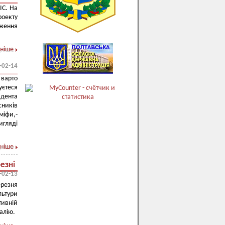
ІС. На
роекту
ження
ніше
-02-14
 варто
уєтеся
дента
ників
міфи,-
игляді
ніше
езні
-02-13
ерезня
льтури
тивній
фалію.