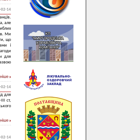
-02-14
анців.
а, але
гиблих
ів. Ми
ти, що
ами і
нагоди
ки для
назвою
ніше
-02-14
ід для
ІІ ст,
ського
ніше
-02-14