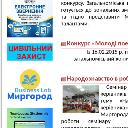
конкурсу. Загальноміськ
готується до зональних зм
та гідно представити М
талантами.
Конкурс «Молоді по
Із 16.02.2015 р. 
загальноміський кон
Народознавство в ро
Семіна
керівників
тему «Нар
керівника»
Миргорода 
роботи семінару пр