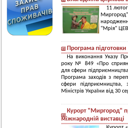
11 лютог
Миргород" 
народжен
"Мрія" ЦЕВ
Програма підготовки
На виконання Указу Пр
року № 849 «Про сприянн
для сфери підприємництва»
Програма заходів з переп
сфери підприємництва, 
Міністрів України від 30 с
Курорт "Миргород" п
міжнародній виставці
Курорт «