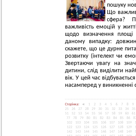
пошуку нов
Що важливі
сфера? П
важливість емоцій у жит
щодо визначення площі
даному випадку: довжин
скажете, що це дурне пита
розвитку (інтелект чи емо
Звертаючи увагу на зна
дитини, слід виділити най
вік. У цей час відбуваєтьс
насамперед у виникненні 
Сторінка:
◄
1
2
3
4
5
6
7
8
9
25
26
27
28
29
30
31
32
33
34
35
51
52
53
54
55
56
57
58
59
60
61
77
78
79
80
81
82
83
84
85
86
8
102
103
104
105
106
107
108
109
122
123
124
125
126
127
128
129
142
143
144
145
146
147
148
149