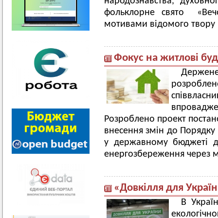
народознавства, духовно
фольклорне свято «Вечо
мотивами відомого твору 
Фокус на житлові буд
Держе
розроблен
співвласн
впровадже
Розроблено проект постано
внесення змін до Порядку
у державному бюджеті д
енергозбереження через м
«Довкілля для Украї
В Украї
екологічно