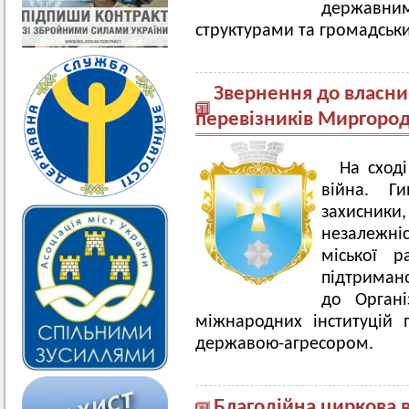
державн
структурами та громадськ
Звернення до власник
перевізників Миргоро
На сході
війна. Г
захисник
незалежні
міської 
підтримано
до Органі
міжнародних інституцій 
державою-агресором.
Благодійна циркова 