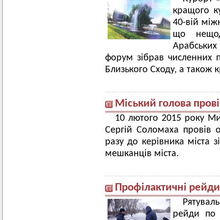
кращого ку
40-вій між
що нещод
Арабських
форум зібрав численних п
Близького Сходу, а також 
Міський голова пров
10 лютого 2015 року Ми
Сергій Соломаха провів 
разу до керівника міста 
мешканців міста.
Профілактичні рейди
Рятува
рейди по 