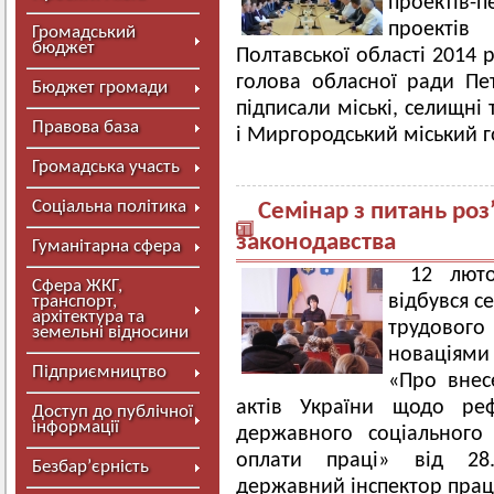
проектів
проектів 
Громадський
бюджет
Полтавської області 2014 
голова обласної ради Пе
Бюджет громади
підписали міські, селищні 
Правова база
і Миргородський міський г
Громадська участь
Соціальна політика
Семінар з питань роз
законодавства
Гуманітарна сфера
12 люто
Сфера ЖКГ,
відбувся с
транспорт,
архітектура та
трудового
земельні відносини
новаціями
Підприємництво
«Про внес
актів України щодо реф
Доступ до публічної
інформації
державного соціального 
оплати праці» від 28.
Безбар’єрність
державний інспектор прац