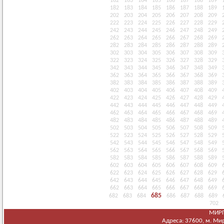
162
163
164
165
166
167
168
169
182
183
184
185
186
187
188
189
202
203
204
205
206
207
208
209
222
223
224
225
226
227
228
229
242
243
244
245
246
247
248
249
262
263
264
265
266
267
268
269
282
283
284
285
286
287
288
289
302
303
304
305
306
307
308
309
322
323
324
325
326
327
328
329
342
343
344
345
346
347
348
349
362
363
364
365
366
367
368
369
382
383
384
385
386
387
388
389
402
403
404
405
406
407
408
409
422
423
424
425
426
427
428
429
442
443
444
445
446
447
448
449
462
463
464
465
466
467
468
469
482
483
484
485
486
487
488
489
502
503
504
505
506
507
508
509
522
523
524
525
526
527
528
529
542
543
544
545
546
547
548
549
562
563
564
565
566
567
568
569
582
583
584
585
586
587
588
589
602
603
604
605
606
607
608
609
622
623
624
625
626
627
628
629
642
643
644
645
646
647
648
649
662
663
664
665
666
667
668
669
685
682
683
684
686
687
688
689
702
МИРГ
Адреса: 37600, м. Мирг