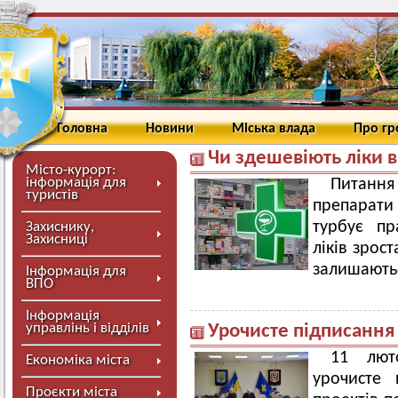
Головна
Новини
Міська влада
Про г
Чи здешевіють ліки 
Місто-курорт:
інформація для
Питанн
туристів
препарати
турбує пр
Захиснику,
Захисниці
ліків зрост
залишають
Інформація для
ВПО
Інформація
управлінь і відділів
Урочисте підписання
11 лют
Економіка міста
урочисте 
Проєкти міста