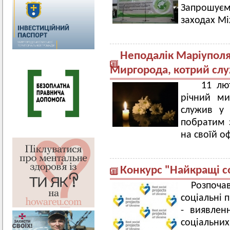
Запрошуєм
заходах Мі
Неподалік Маріуполя
Миргорода, котрий слу
11 люто
річний ми
служив у 
побратим 
на своїй оф
Конкурс "Найкращі с
Розпоча
соціальні 
- виявлен
соціальних