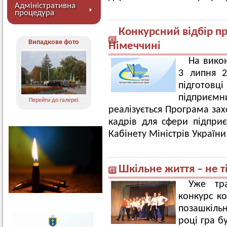
Адміністративна
процедура
Конкурсний відбір пр
Випадкове фото
Німеччині
На вико
3 липня 
підготовц
підприєм
Перейти до галереї
реалізується Програма зах
кадрів для сфери підпри
Кабінету Міністрів України
Шкільне життя – не т
Уже тр
конкурс ко
позашкіль
році гра б