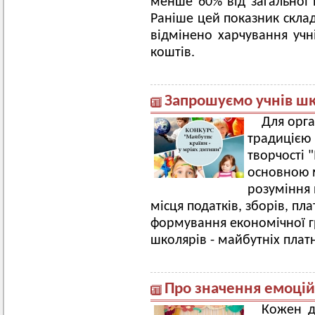
менше 60% від загальної 
Раніше цей показник склад
відмінено харчування учн
коштів.
Запрошуємо учнів шкі
Для орг
традицією 
творчості 
основною м
розуміння 
місця податків, зборів, пла
формування економічної гр
школярів - майбутніх платн
Про значення емоцій
Кожен д