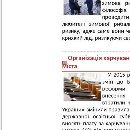
зимова ри
філософія.
проводити 
любителі зимової рибал
ризику, адже саме вони ч
крихкий лід, ризикуючи св
Організація харчуван
міста
У 2015 
змін до Б
реформи 
внесення
втратили ч
України» змінили правила 
державної освітньої суб
вносять плату за харчуван