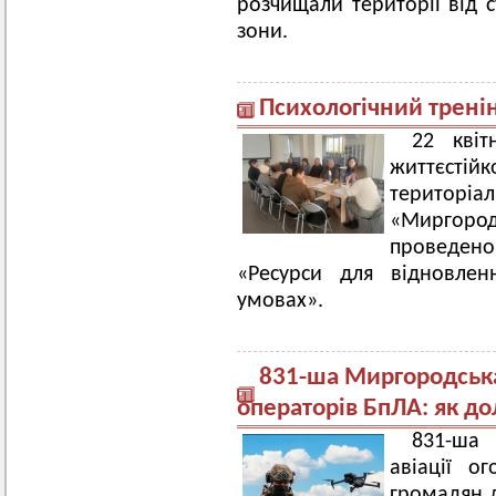
розчищали території від 
зони.
Психологічний трені
22 кві
життєсті
територ
«Миргор
проведено
«Ресурси для відновлен
умовах».
831-ша Миргородська
операторів БпЛА: як д
831-ша 
авіації о
громадян д