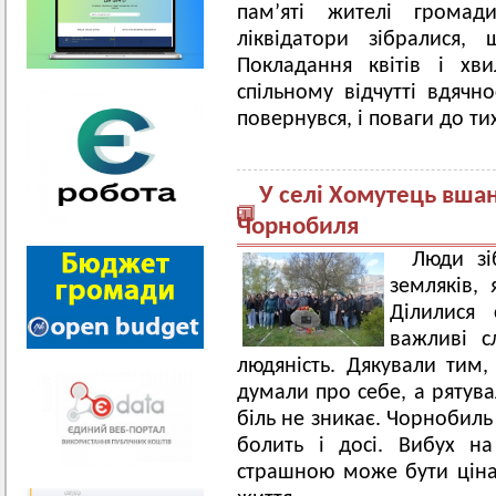
пам’яті жителі громад
ліквідатори зібралися,
Покладання квітів і хв
спільному відчутті вдячн
повернувся, і поваги до ти
У селі Хомутець вшан
Чорнобиля
Люди зі
земляків, 
Ділилися 
важливі с
людяність. Дякували тим,
думали про себе, а рятува
біль не зникає. Чорнобиль
болить і досі. Вибух на
страшною може бути ціна