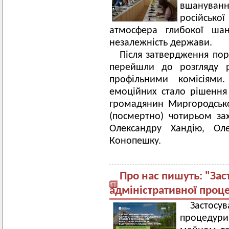
вшануван
російської
атмосфера глибокої ша
незалежність держави.
Після затвердження пор
перейшли до розгляду р
профільними комісіям
емоційних стало рішення
громадянин Миргородсько
(посмертно) чотирьом за
Олександру Хандію, Ол
Конопешку.
Про нас пишуть: "За
адміністративної проц
Застосу
процедури