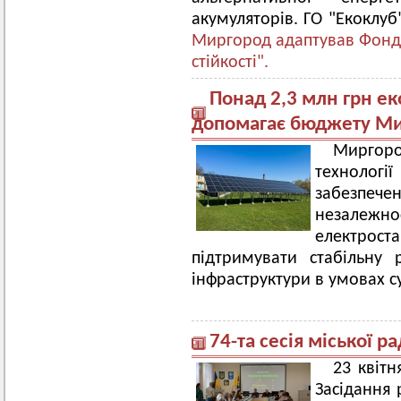
акумуляторів. ГО "Екоклуб
Миргород адаптував Фонд 
стійкості".
Понад 2,3 млн грн ек
допомагає бюджету Ми
Миргоро
техноло
забезпе
незалежн
електро
підтримувати стабільну 
інфраструктури в умовах с
74-та сесія міської р
23 квітн
Засідання