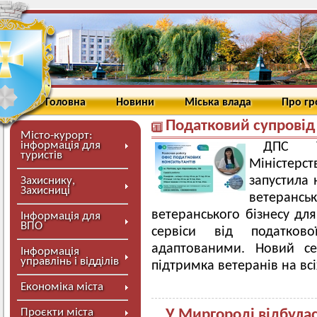
Головна
Новини
Міська влада
Про г
Податковий супровід
Місто-курорт:
інформація для
ДПС У
туристів
Міністерс
запустила 
Захиснику,
Захисниці
ветерансь
ветеранського бізнесу дл
Інформація для
ВПО
сервіси від податко
адаптованими. Новий се
Інформація
управлінь і відділів
підтримка ветеранів на всі
Економіка міста
Проєкти міста
У Миргороді відбулася