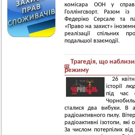
комісара ООН у справа
Голлінгсворт. Разом із
Федеріко Серсале та п
«Право на захист» іноземн
реалізації спільних пр
подальшої взаємодії.
Трагедія, що наблизи
режиму
26 квіт
історії лю
під час 
Чорнобил
сталися два вибухи. В 
радіоактивного пилу. Вітер
радіоактивні ізотопи, які
За числом потерпілих від