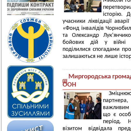
Миколи Гог
перетворил
історію. Д
учасники ліквідації аварі
«Фонд інвалідів Чорноби
та Олександр Лук’янчик
бойових дій у війні пр
поділилися спогадами про 
залишаються не лише істор
Миргородська грома
ООН
Зміцнюю
партнера
важливим 
що є особ
період. 
візитом відвідала пред