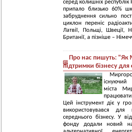
серед колишніх республік 
припало близько 60% шкі
забруднення сильно пост
циклон переніс радіоакт
Латвії, Польщі, Швеції, Н
Британії, а пізніше – Німеч
Про нас пишуть: "Як
підтримки бізнесу для 
Миргор
існуючий
міста Ми
працювати 
Цей інструмент діє у гр
використовувався для
середнього бізнесу. У ві
фонду додали новий н
альтернативної енерг