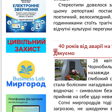
Стереотипи довелося 
цьому репортажі поста
поетичний, велосипедний.
годинниками стоїть трагіч
відчутні культурні перегуки
40 років від аварії н
дякуємо
26 кві
Чорнобиль
назавжди 
глибокий с
стала болісним нагадуванн
водночас – символом без
прийняв на себе удар нев
Сотні миргородців тод
загрозою, не шкодуючи в