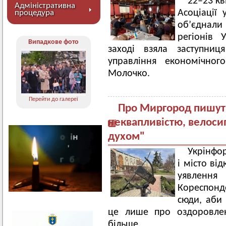
22–23 кв
Адміністративна
Асоціації
процедура
об’єднали
регіонів 
Випадкове фото
заході взяла заступни
управління економічног
Молочко.
Перейти до галереї
Про Миргород пишуть
неквапливістю, велос
духом"
Укрінфо
і місто ві
уявлення
Кореспонд
сюди, аби 
це лише про оздоровле
більше.