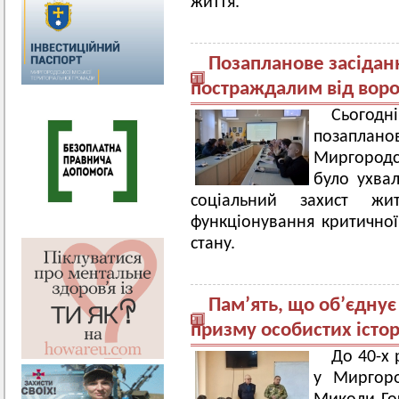
життя.
Позапланове засідан
постраждалим від воро
Сьогод
позаплано
Миргородс
було ухва
соціальний захист жи
функціонування критичної
стану.
Пам’ять, що об’єднує
призму особистих істор
До 40-х
у Миргоро