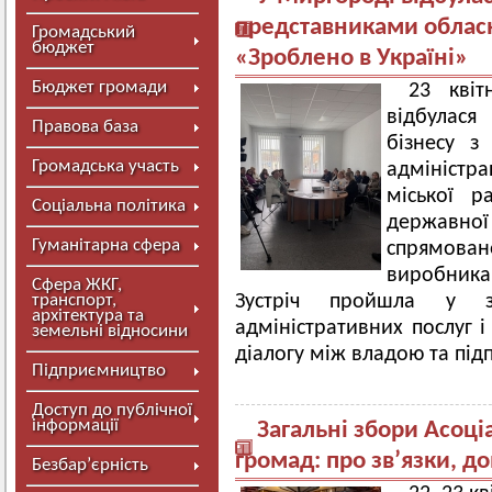
представниками облас
Громадський
бюджет
«Зроблено в Україні»
Бюджет громади
23 кві
відбулася
Правова база
бізнесу з
Громадська участь
адміністр
міської р
Соціальна політика
державної
Гуманітарна сфера
спрямова
виробник
Сфера ЖКГ,
транспорт,
Зустріч пройшла у з
архітектура та
адміністративних послуг 
земельні відносини
діалогу між владою та пі
Підприємництво
Доступ до публічної
інформації
Загальні збори Асоці
громад: про зв’язки, до
Безбар’єрність