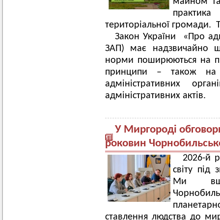
майном т
практи
територіальної громади. 
Закон України «Про адм
ЗАП) має надзвичайно ш
норми поширюються на пр
принципи – також на і
адміністративних орг
адміністративних актів.
У Миргороді обговори
роковин Чорнобильсько
2026-й р
світу під 
Ми вша
Чорнобильс
планетарн
ставлення людства до мир