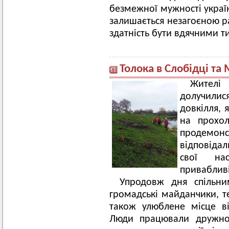
безмежної мужності украї
залишається незагоєною 
здатність бути вдячними ти
Толока в Слобідці та
Жителі 
долучилис
довкілля, 
на прохол
продемо
відповіда
свої на
приваблив
Упродовж дня спільни
громадські майданчики, те
також улюблене місце в
Люди працювали дружно 