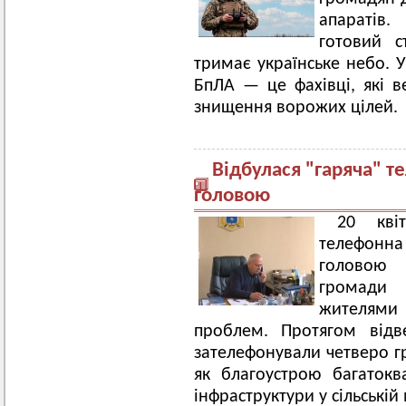
апаратів
готовий с
тримає українське небо. 
БпЛА — це фахівці, які в
знищення ворожих цілей.
Відбулася "гаряча" т
головою
20 кві
телефонна
головою 
громади 
жителями
проблем. Протягом відв
зателефонували четверо гр
як благоустрою багатокв
інфраструктури у сільській 