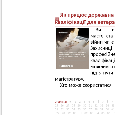
Як працює державна
кваліфікації для ветера
Ви – в
маєте стат
війни чи є
Захисниц
професі
кваліфіка
можливіс
підтягнут
магістратуру.
Хто може скористатися
Сторінка:
◄
1
2
3
4
5
6
7
8
9
25
26
27
28
29
30
31
32
33
34
35
51
52
53
54
55
56
57
58
59
60
61
77
78
79
80
81
82
83
84
85
86
8