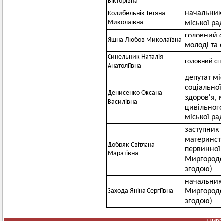
Вікторівна
начальник 
Колибельнік Тетяна
Миколаївна
міської ра
головний с
Яшна Любов Миколаївна
молоді та 
Синельник Наталія
головний сп
Анатоліївна
депутат мі
соціальної
Денисенко Оксана
здоров'я, 
Василівна
цивільного
міської ра
заступник
материнст
Добряк Світлана
первинної
Маратівна
Миргородсь
згодою)
начальник
Захода Яніна Сергіївна
Миргородс
згодою)