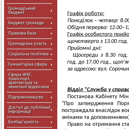
Громадський
бюджет
Графік роботи:
Понеділок – четвер: 8.00
Бюджет громади
Обідня перерва: 12.00–1
Правова база
Графік особистого прийо
щочетверга з 13.00 год. 
Громадська участь
Прийомні дні:
Соціальна політика
Щосереди з 8.30 год.
год. до 17.00 год., щоп’я
Гуманітарна сфера
за адресою: вул. Сорочин
Сфера ЖКГ,
транспорт,
архітектура та
земельні відносини
Відділ "Служба у спра
Постанова Кабінету Міні
Підприємництво
“Про затвердження Поря
Доступ до публічної
постраждала внаслідок воє
інформації
змінами та доповненнями)
Безбар’єрність
Право на отримання стат