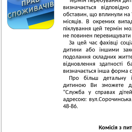
Термін перебування дити
визначається відповідн
обставин, що вплинули на 
місяців. В окремих випа
піклування цей термін м
не повинен перевищувати 6
За цей час фахівці соц
дитини або іншими зак
подолання складних життє
відновлення здатності б
визначається інша форма 
Про більш детальну 
дитиною Ви зможете діз
"Служба у справах діте
адресою: вул.Сорочинська,
48-86.
Комісія з пи