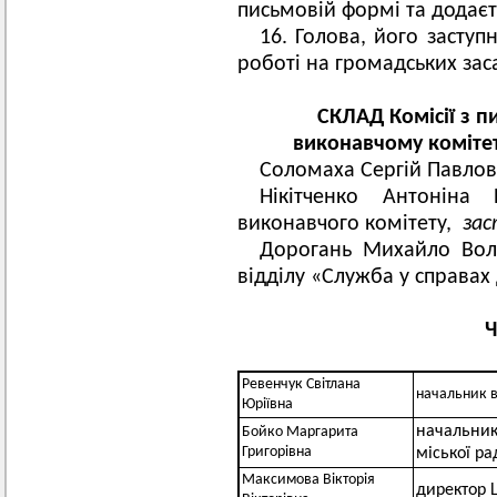
письмовій формі та додаєть
16. Голова, його заступн
роботі на громадських зас
СКЛАД Комісії з п
виконавчому комітет
Соломаха Сергій Павлов
Нікітченко Антоніна
виконавчого комітету,
зас
Дорогань Михайло Во
відділу «Служба у справах 
Ч
Ревенчук Світлана
начальник в
Юріївна
начальник
Бойко Маргарита
Григорівна
міської ра
Максимова Вікторія
директор 