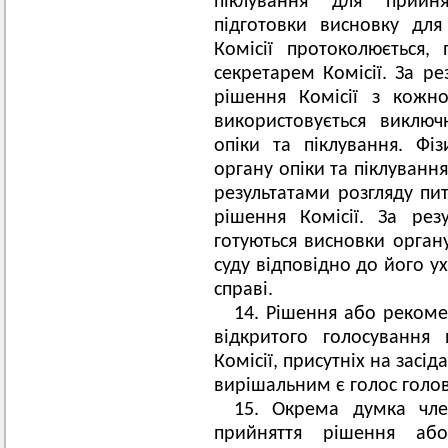
піклування для прийн
підготовки висновку для
Комісії протоколюється,
секретарем Комісії. За р
рішення Комісії з кожн
використовується виклю
опіки та піклування. Ф
органу опіки та піклування,
результатами розгляду пит
рішення Комісії. За рез
готуються висновки органу
суду відповідно до його у
справі.
14. Рішення або рекоме
відкритого голосування 
Комісії, присутніх на засід
вирішальним є голос голов
15. Окрема думка чле
прийняття рішення або