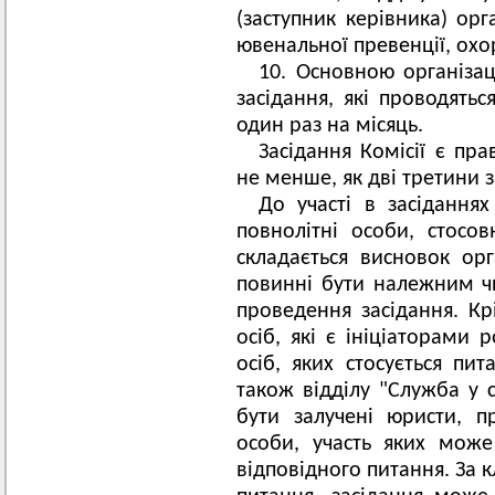
(заступник керівника) орг
ювенальної превенції, охо
10. Основною організац
засідання, які проводятьс
один раз на місяць.
Засідання Комісії є пр
не менше, як дві третини за
До участі в засіданнях
повнолітні особи, стосо
складається висновок орг
повинні бути належним ч
проведення засідання. Кр
осіб, які є ініціаторами 
осіб, яких стосується пит
також відділу "Служба у 
бути залучені юристи, п
особи, участь яких може
відповідного питання. За к