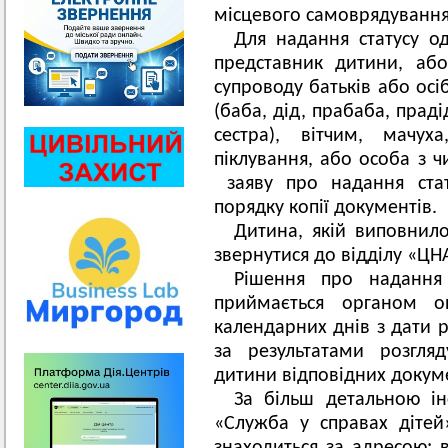
місцевого самоврядування
Для надання статусу о
представник дитини, аб
супроводу батьків або осіб
(баба, дід, прабаба, праді
сестра), вітчим, мачух
піклування, або особа з ч
заяву про надання стат
порядку копії документів.
Дитина, якій виповнило
звернутися до відділу «ЦН
Рішення про надання
приймається органом о
календарних днів з дати р
за результатами розгля
дитини відповідних докуме
За більш детальною ін
«Служба у справах дітей