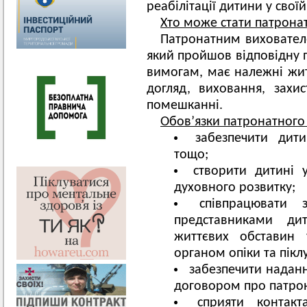
реабілітації дитини у своїй 
Хто може стати патрон
Патронатним виховател
який пройшов відповідну п
вимогам, має належні жит
догляд, виховання, захи
помешканні.
Обов’язки патронатного
забезпечити дит
тощо;
створити дитині 
духовного розвитку;
співпрацювати
представниками ди
життєвих обставин 
органом опіки та пікл
забезпечити наданн
договором про патро
сприяти контак