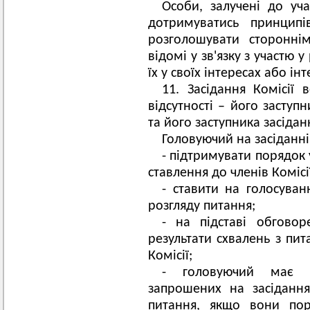
Особи, залучені до учас
дотримуватись принципі
розголошувати сторонні
відомі у зв'язку з участю у
їх у своїх інтересах або інт
11. Засідання Комісії 
відсутності – його заступн
та його заступника засідан
Головуючий на засіданні
- підтримувати порядок 
ставлення до членів Комісії
- ставити на голосуван
розгляду питання;
- на підставі обгово
результати схвалень з пита
Комісії;
- головуючий має п
запрошених на засідання
питання, якщо вони пор