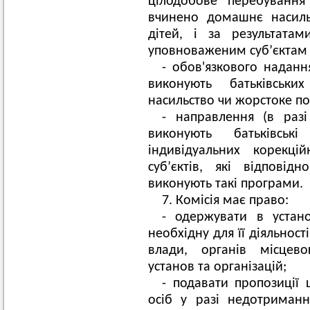
цілодобове перебування 
вчинено домашнє насиль
дітей, і за результата
уповноваженим суб’єктам 
- обов'язкового наданн
виконують батьківськи
насильство чи жорстоке п
- направлення (в разі
виконують батьківськ
індивідуальних корекц
суб’єктів, які відпові
виконують такі програми.
7. Комісія має право:
- одержувати в устан
необхідну для її діяльнос
влади, органів місцево
установ та організацій;
- подавати пропозиції
осіб у разі недотриман