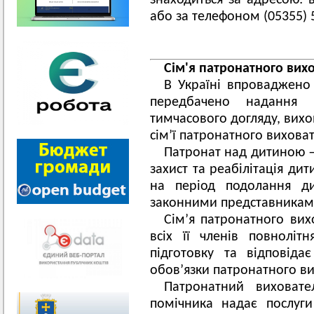
знаходиться за адресою: 
або за телефоном (05355) 5
Сім
'
я патронатного вих
В Україні впроваджено
передбачено надання 
тимчасового догляду, вихов
сім’ї патронатного виховат
Патронат над дитиною —
захист та реабілітація ди
на період подолання д
законними представниками
Сім’я патронатного вихо
всіх її членів повноліт
підготовку та відповід
обов’язки патронатного ви
Патронатний виховат
помічника надає послуги