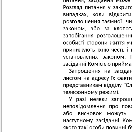
питання, засідання може
Розгляд питання у закрито
випадках, коли відкрит
розголошення таємної чи 
законом, або за клопот
запобігання розголошенн
особисті сторони життя у
принижують їхню честь і г
установлених законом. 
засіданні Комісією прийма
Запрошення на засідан
листом на адресу їх факт
представникам відділу "Сл
телефонному режимі.
У разі неявки запроше
неповідомлення про пова
або висновок можуть б
наступному засіданні Ком
якого такі особи повинні 