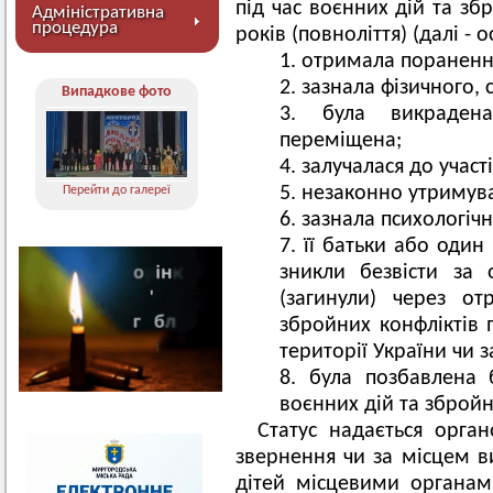
під час воєнних дій та зб
Адміністративна
процедура
років (повноліття) (далі - о
отримала поранення
зазнала фізичного, 
Випадкове фото
була викраден
переміщена;
залучалася до участ
незаконно утримувал
Перейти до галереї
зазнала психологічн
її батьки або один
зникли безвісти за
(загинули) через от
збройних конфліктів 
території України чи 
була позбавлена б
воєнних дій та збройн
Статус надається орга
звернення чи за місцем в
дітей місцевими органа