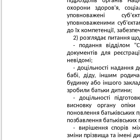
підрозділів органів Наці
охорони здоров'я, соціа
уповноважені суб’є
уповноваженими суб'єкта
до їх компетенції, забезпе
2) розглядає питання що
- подання відділом "
документів для реєстрац
невідомі;
- доцільності надання д
бабі, діду, іншим родич
будинку або іншого закла
зробили батьки дитини;
- доцільності підгото
висновку органу опіки 
поновлення батьківських п
позбавлення батьківських 
- вирішення спорів м
зміни прізвища та імені д