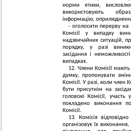
норми етики, висловл
використовують обра
інформацію, оприлюднення
- оголосити перерву на
Комісії у випадку вин
надзвичайних ситуацій, п
порядку, у разі виникн
засідання і неможливості
випадках.
12. Члени Комісії мают
думку, пропонувати змі
Комісії. У разі, коли член
бути присутнім на засід
головою Комісії, участь 
покладено виконання по
Комісії.
13. Комісія відповідн
організовує їх виконання,