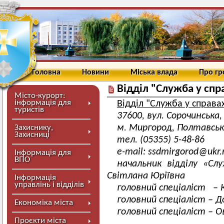
Головна
Новини
Міська влада
Про г
Відділ "Cлужба у спр
Місто-курорт:
інформація для
Відділ "Служба у справа
туристів
37600, вул. Сорочинська,
м. Миргород, Полтавськ
Захиснику,
Захисниці
тел. (05355) 5-48-86
e-mail:
ssdmirgorod@ukr.
Інформація для
ВПО
начальник відділу «Сл
Світлана Юріївна
Інформація
управлінь і відділів
головний спеціаліст – 
головний спеціаліст – 
Економіка міста
головний спеціаліст – 
Проєкти міста