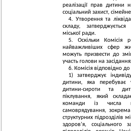
реалізації прав дитини н
соціальний захист, сімейн
4. Утворення та ліквіда
складу, затверджується
міської ради.
5. Оскільки Комісія 
найважливіших сфер жит
можуть призвести до змін
участь голови на засідання
6. Комісія відповідно до
1) затверджує індивід
дитини, яка перебуває 
дитини-сироти та дити
піклування, який склад
команди із числа пр
самоврядування, зокрема 
структурних підрозділів м
здоров’я, соціального 