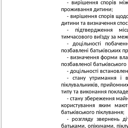
- вирішення спорів мі
проживання дитини;
- вирішення спорів щодо
дитини та визначення спосо
- підтвердження мі
тимчасового виїзду за меж
- доцільності побачен
позбавлені батьківських пр
- визначення форми вла
позбавленої батьківського 
- доцільності встановле
- стану утримання і в
піклувальників, прийомних
типу та виконання покладе
- стану збереження майн
користування яким мають
батьківського піклування;
- розгляду звернень 
батьками, опікунами, пікл