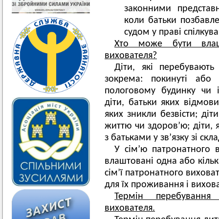
законними представн
коли батьки позбавле
судом у праві спілкув
Хто може бути влаш
вихователя?
Діти, які перебувають
зокрема: покинуті або 
пологовому будинку чи 
діти, батьки яких відмови
яких зникли безвісти; діти
життю чи здоров’ю; діти,
з батьками у зв’язку зі с
У сім’ю патронатного 
влаштовані одна або кіль
сім’ї патронатного вихова
для їх проживання і вихов
Термін перебування
вихователя.