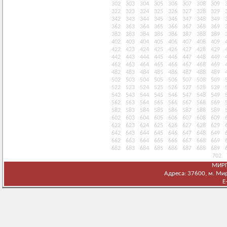
302
303
304
305
306
307
308
309
322
323
324
325
326
327
328
329
342
343
344
345
346
347
348
349
362
363
364
365
366
367
368
369
382
383
384
385
386
387
388
389
402
403
404
405
406
407
408
409
422
423
424
425
426
427
428
429
442
443
444
445
446
447
448
449
462
463
464
465
466
467
468
469
482
483
484
485
486
487
488
489
502
503
504
505
506
507
508
509
522
523
524
525
526
527
528
529
542
543
544
545
546
547
548
549
562
563
564
565
566
567
568
569
582
583
584
585
586
587
588
589
602
603
604
605
606
607
608
609
622
623
624
625
626
627
628
629
642
643
644
645
646
647
648
649
662
663
664
665
666
667
668
669
682
683
684
685
686
687
688
689
702
МИРГ
Адреса: 37600, м. Мирг
E