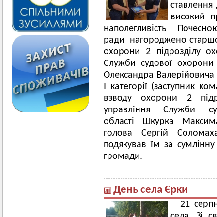
ставлення 
високий пр
наполегливість Почесно
ради нагороджено старшо
охорони 2 підрозділу ох
Служби судової охорони
Олександра Валерійовича
І категорії (заступник ко
взводу охорони 2 підр
управління Служби с
області Шкурка Максима
голова Сергій Соломах
подякував їм за сумлінну
громади.
День села Єрки
21 серп
села. Зі с