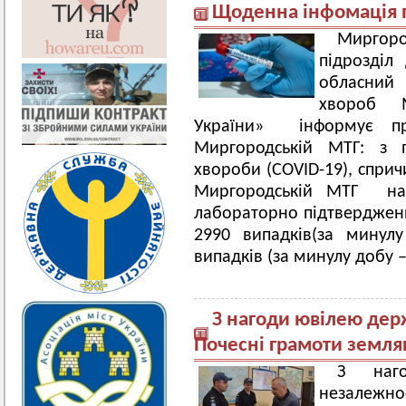
Щоденна інфомація 
Миргор
підрозділ
обласний 
хвороб М
України» інформує пр
Миргородській МТГ: з п
хвороби (COVID-19), сприч
Миргородській МТГ на 
лабораторно підтверджени
2990 випадків(за минулу
випадків (за минулу добу –
З нагоди ювілею дер
Почесні грамоти земл
З наго
незалежн