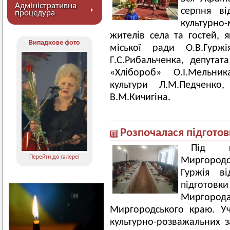
Адміністративна
серпня ві
процедура
культурно
жителів села та гостей, я
Випадкове фото
міської ради О.В.Гурж
Г.С.Рибальченка, депута
«Хлібороб» О.І.Мельник
культури Л.М.Педченко, і
В.М.Кичигіна.
Розпочалася підгото
Під го
Перейти до галереї
Миргород
Гуржія ві
підготов
Миргород
Миргородського краю. У
культурно-розважальних з