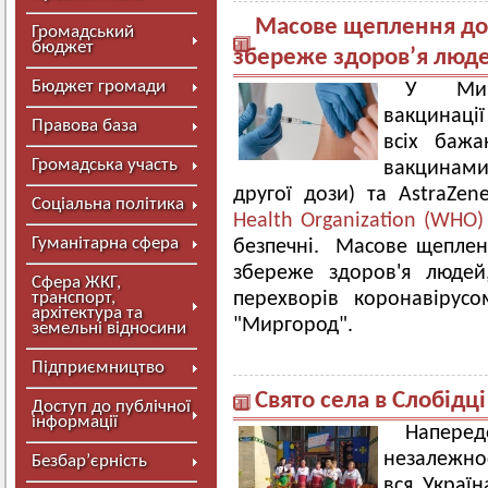
Масове щеплення доз
Громадський
бюджет
збереже здоров’я люд
Бюджет громади
У Мирг
вакцинаці
Правова база
всіх бажа
Громадська участь
вакцинами
другої дози) та AstraZen
Соціальна політика
Health Organization (WHO)
Гуманітарна сфера
безпечні. Масове щеплен
збереже здоров'я людей
Сфера ЖКГ,
транспорт,
перехворів коронавірусо
архітектура та
"Миргород".
земельні відносини
Підприємництво
Свято села в Слобідці
Доступ до публічної
інформації
Напере
незалежно
Безбар’єрність
вся Україн