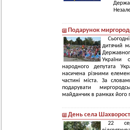
Держа
Незале
Подарунок миргородс
Сьогодн
дитячий м
Державно
України о
народного депутата Укр
насичена різними елемен
частині міста. За слова
подарувати миргородс
майданчик в рамках його 
День села Шахворост
22 се