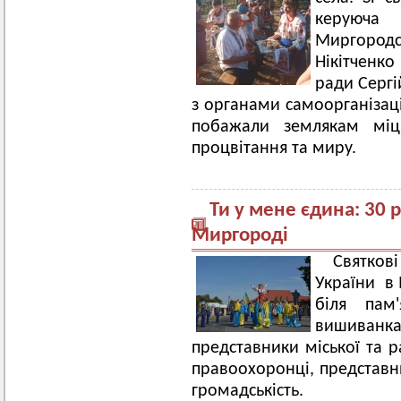
керуюча 
Миргород
Нікітченко
ради Сергі
з органами самоорганізаці
побажали землякам міцн
процвітання та миру.
Ти у мене єдина: 30 
Миргороді
Святков
України в 
біля пам
вишиванка
представники міської та р
правоохоронці, представни
громадськість.