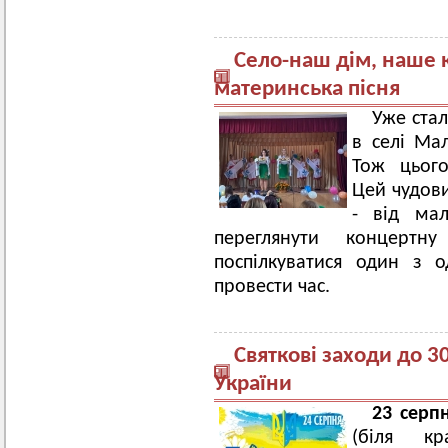
Село-наш дім, наше к
материнська пісня
Уже стал
в селі Мал
Тож цього
Цей чудови
- від ма
переглянути концертн
поспілкуватися один з 
провести час.
Святкові заходи до 3
України
23 серп
(біля кр