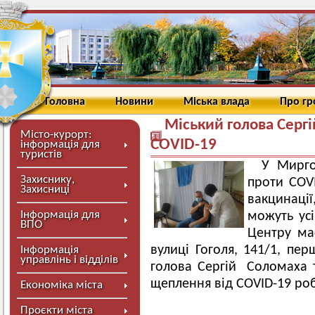
Головна
Новини
Міська влада
Про г
Міський голова Сергі
Місто-курорт:
COVID-19
інформація для
туристів
У Мирго
Захиснику,
проти COVI
Захисниці
вакцинаці
Інформація для
можуть усі
ВПО
Центру ма
вулиці Гоголя, 141/1, пе
Інформація
управлінь і відділів
голова Сергій Соломаха 
щеплення від COVID-19 ро
Економіка міста
Проєкти міста