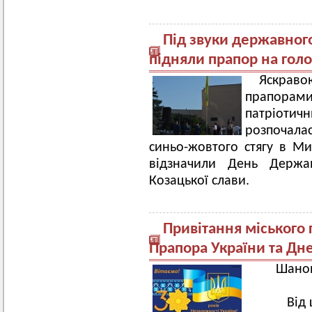
Під звуки державног
підняли прапор на гол
Яскраво
прапорами
патріоти
розпочала
синьо-жовтого стягу в Ми
відзначили День Держа
Козацької слави.
Привітання міського
Прапора України та Дн
Шанов
Від 