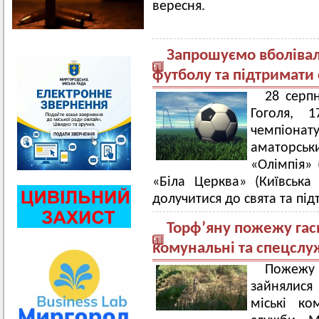
вересня.
Запрошуємо вболівал
футболу та підтримати
28 серпн
Гоголя, 1
чемпіон
аматорсь
«Олімпія» 
«Біла Церква» (Київська
долучитися до свята та пі
Торф’яну пожежу гас
комунальні та спецсл
Пожежу 
зайнялися
міські ко