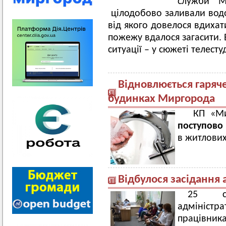
служби М
цілодобово заливали вод
від якого довелося вдихат
пожежу вдалося загасити. 
ситуації – у сюжеті телесту
Відновлюється гаряч
будинках Миргорода
КП «Ми
поступово
в житлови
Відбулося засідання 
25 се
адмініст
працівник