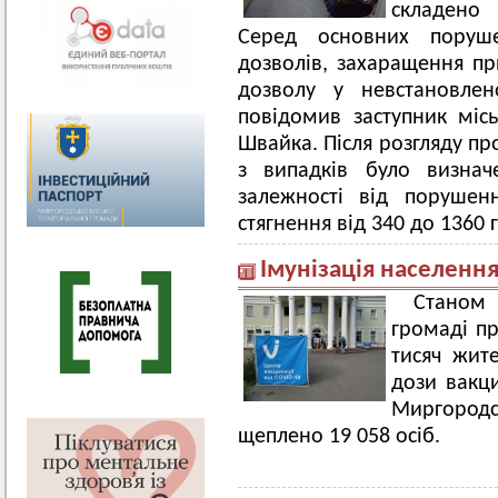
складено 
Серед основних поруш
дозволів, захаращення при
дозволу у невстановлен
повідомив заступник місь
Швайка. Після розгляду п
з випадків було визнач
залежності від порушен
стягнення від 340 до 1360 
Імунізація населення
Станом
громаді п
тисяч жит
дози вакци
Миргородс
щеплено 19 058 осіб.