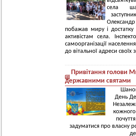
відсвятку
села шах
заступник
Олександ
побажав миру і достатку
активістам села. Інспек
самоорганізації населенн
до вітальної адреси своїх 
Привітання голови М
державними святами
Шанов
День Де
Незалежн
кожного 
почуття
задуматися про власну ро
де