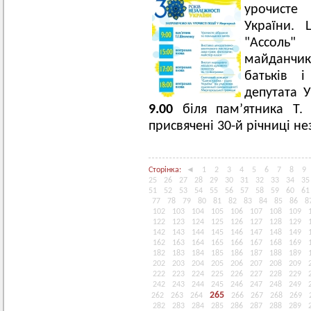
урочисте
України.
"Ассоль" 
майданчика
батьків 
депутата У
9.00
біля пам’ятника Т. Ш
присвячені 30-й річниці не
Сторінка:
◄
1
2
3
4
5
6
7
8
9
25
26
27
28
29
30
31
32
33
34
35
51
52
53
54
55
56
57
58
59
60
61
77
78
79
80
81
82
83
84
85
86
8
102
103
104
105
106
107
108
109
122
123
124
125
126
127
128
129
142
143
144
145
146
147
148
149
162
163
164
165
166
167
168
169
182
183
184
185
186
187
188
189
202
203
204
205
206
207
208
209
222
223
224
225
226
227
228
229
242
243
244
245
246
247
248
249
265
262
263
264
266
267
268
269
282
283
284
285
286
287
288
289