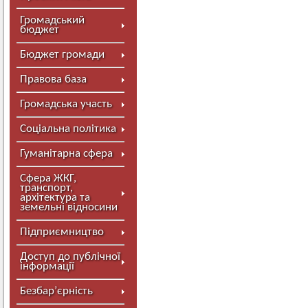
Громадський
бюджет
Бюджет громади
Правова база
Громадська участь
Соціальна політика
Гуманітарна сфера
Сфера ЖКГ,
транспорт,
архітектура та
земельні відносини
Підприємництво
Доступ до публічної
інформації
Безбар’єрність