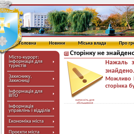
Головна
Новини
Міська влада
Про г
Сторінку не знайден
Місто-курорт:
інформація для
Нажаль з
туристів
знайдено
Захиснику,
Можливо В
Захисниці
сторінка б
Інформація для
ВПО
натисніть для
збільшення
Інформація
управлінь і відділів
Економіка міста
Проєкти міста