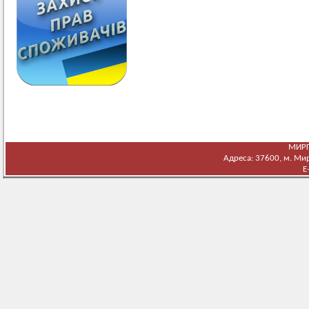
МИРГ
Адреса: 37600, м. Мирг
E