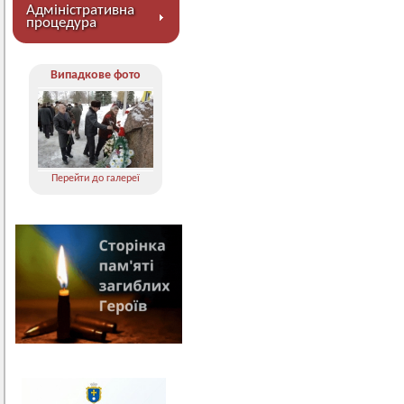
Адміністративна
процедура
Випадкове фото
Перейти до галереї