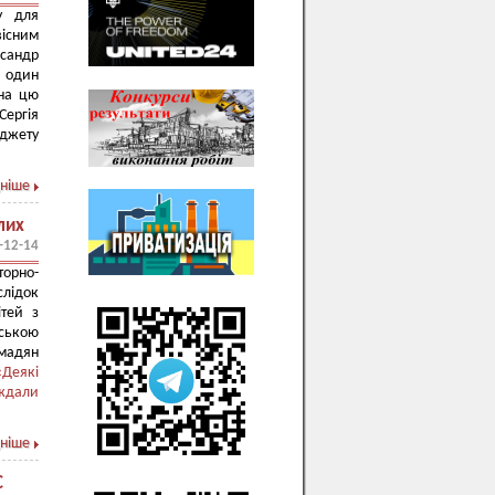
у для
вісним
сандр
 один
 на цю
Сергія
юджету
ніше
лих
-12-14
торно-
лідок
ітей з
ською
омадян
«Деякі
ждали
ніше
С