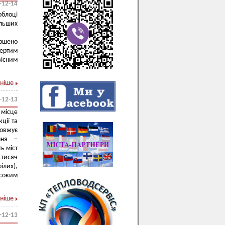
-12-14
облоці
ільших
ршено
ертим
вісним
ніше
-12-13
 місце
ції та
довжує
ння –
ь міст
 тисяч
ілих),
исоким
ніше
-12-13