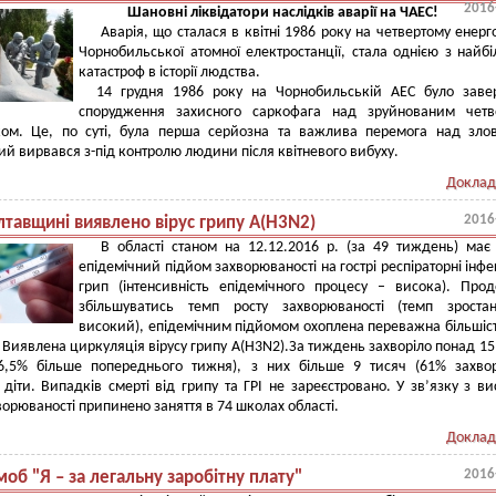
2016
Шановн
і ліквідатори наслідків аварії на ЧАЕС!
Аварія, що сталася в квітні 1986 року на четвертому енерг
Чорнобильської атомної електростанції, стала однією з найб
катастроф в історії людства.
14 грудня 1986 року на Чорнобильській АЕС було заве
спорудження захисного саркофага над зруйнованим четв
ком. Це, по суті, була перша серйозна та важлива перемога над зло
ий вирвався з-під контролю людини після квітневого вибуху.
Доклад
2016
лтавщині виявлено вірус грипу А(Н3N2)
В області станом на 12.12.2016 р. (за 49 тиждень) має
епідемічний підйом захворюваності на гострі респіраторні інфек
грип (інтенсивність епідемічного процесу – висока). Про
збільшуватись темп росту захворюваності (темп зроста
високий), епідемічним підйомом охоплена переважна більшіст
. Виявлена циркуляція вірусу грипу А(Н3N2).За тиждень захворіло понад 15
46,5% більше попереднього тижня), з них більше 9 тисяч (61% захвор
 діти. Випадків смерті від грипу та ГРІ не зареєстровано. У зв’язку з в
ворюваності припинено заняття в 74 школах області.
Доклад
2016
б "Я – за легальну заробітну плату"