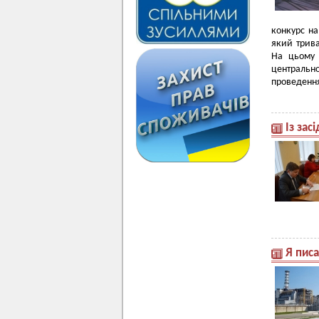
конкурс на
який трива
На цьому 
центрально
проведення
Із зас
Я писа