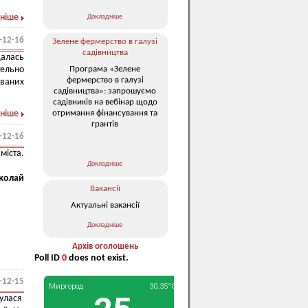
ніше
Докладніше
-12-16
Зелене фермерство в галузі
садівництва
далась
Програма «Зелене
тельно
фермерство в галузі
ованих
садівництва»: запрошуємо
садівників на вебінар щодо
отримання фінансування та
ніше
грантів
-12-16
міста.
Докладніше
колай
Вакансії
Актуальні вакансії
Докладніше
Архів оголошень
Poll ID
0
does not exist.
-12-15
булася