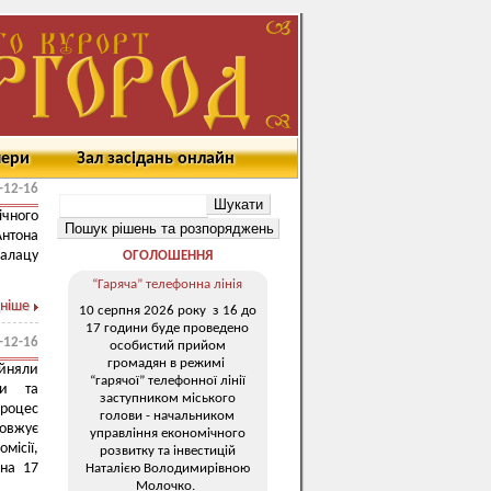
мери
Зал засідань онлайн
-12-16
чного
Антона
Палацу
ОГОЛОШЕННЯ
“Гаряча” телефонна лінія
ніше
10 серпня 2026 року з 16 до
17 години буде проведено
-12-16
особистий прийом
громадян в режимі
ийняли
“гарячої” телефонної лінії
ки та
заступником міського
процес
голови - начальником
довжує
управління економічного
місії,
розвитку та інвестицій
 на 17
Наталією Володимирівною
Молочко.