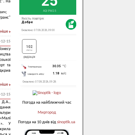
с". На
вич;
ранс"
ніше
-12-15
ізнесу
ництва
зької
рт та
ідкрив
ніше
-12-15
 Д.А.,
Погода на найближчий час
ідання
Миргород
льтури
«Малі
Погода на 10 днів від
sinoptik.ua
в». У
зкрила
ться у