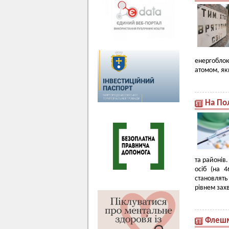
енергобло
атомом, як
На По
та районів
осіб (на 
становлять
рівнем зах
Флешмо