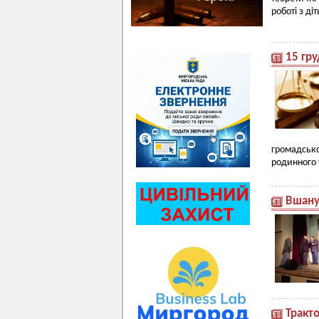
роботі з ді
15 гру
громадськ
родинного 
Вшану
Тракт