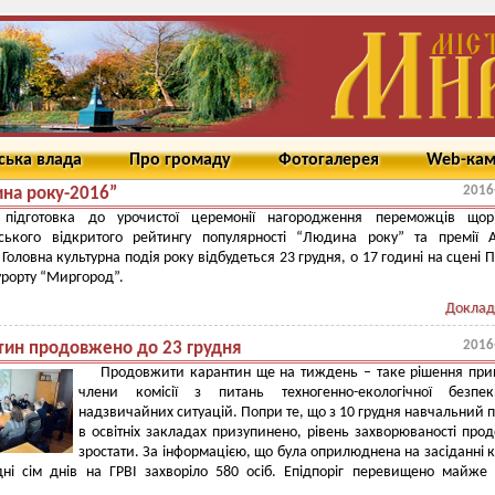
ська влада
Про громаду
Фотогалерея
Web-ка
2016
на року-2016”
 підготовка до урочистої церемонії нагородження переможців щорі
іського відкритого рейтингу популярності “Людина року” та премії 
Головна культурна подія року відбудеться 23 грудня, о 17 годині на сцені 
урорту “Миргород”.
Доклад
2016
тин продовжено до 23 грудня
Продовжити карантин ще на тиждень – таке рішення пр
члени комісії з питань техногенно-екологічної безпе
надзвичайних ситуацій. Попри те, що з 10 грудня навчальний 
в освітніх закладах призупинено, рівень захворюваності про
зростати. За інформацією, що була оприлюднена на засіданні ко
дні сім днів на ГРВІ захворіло 580 осіб. Епідпоріг перевищено майже