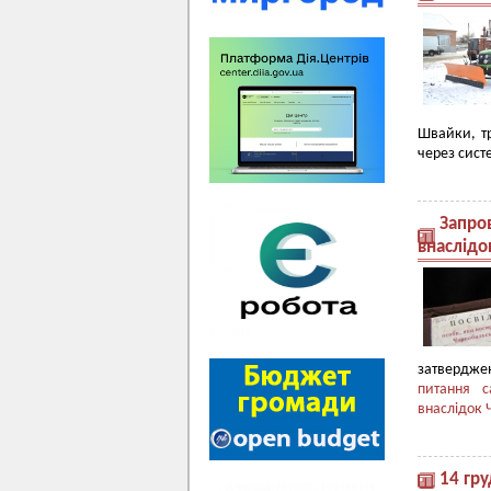
Швайки, т
через сист
Запро
внаслідо
затвердж
питання с
внаслідок 
14 гру