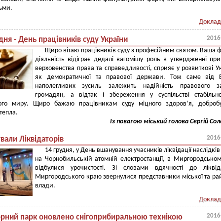
тьми.
Доклад
2016
дня - День працівників суду України
Щиро вітаю працівників суду з професійним святом. Ваша 
діяльність відіграє дедалі вагомішу роль в утвердженні пр
верховенства права та справедливості, сприяє у розвиткові У
як демократичної та правової держави. Тож саме від 
наполегливих зусиль залежить надійність правового за
громадян, а відтак і збереження у суспільстві стабільн
ого миру. Щиро бажаю працівникам суду міцного здоров’я, добробу
тепла.
Із повагою міський голова Сергій Со
2016
вали Ліквідаторів
14 грудня, у День вшанування учасників ліквідації наслідків 
на Чорнобильській атомній електростанції, в Миргородсько
відбулися урочистості. Зі словами вдячності до ліквід
Миргородського краю звернулися представники міської та ра
влади.
Доклад
2016
орний парк оновлено снігоприбиральною технікою