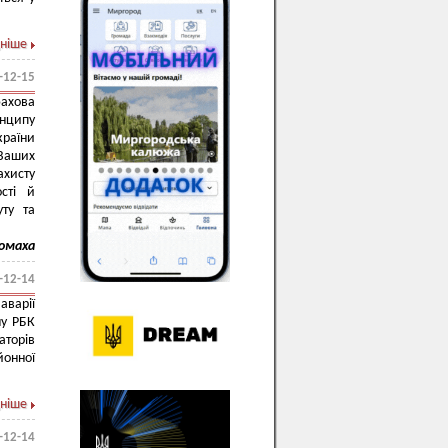
ніше
-12-15
фахова
инципу
країни
Ваших
хисту
ості й
ту та
ломаха
-12-14
аварії
му РБК
аторів
йонної
ніше
-12-14