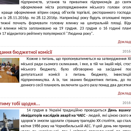
підприємств, установ та приватних підприємців до свят
оформлення міста розпорядженням міського голови огол
 краще оформлення вітрин серед об’єктів торгівлі, ресторанного господа
є із 28.11.2016р. по 28.12.2016р. Наприкінці року будуть оголошені пере
тижні почнуть формувати головну ялинку на центральній площі. Від
ї ялинки міста заплановано на 19 грудня. 23 грудня о 16 годині план
 17 відкритого рейтингу популярності "Людина року".
Доклад
2016
ідання бюджетної комісії
Кожне з питань, що пропонуватиметься на затвердження ХІХ
міської ради сьомого скликання, і яке, в тій чи іншій мірі, стос
міського бюджету, було обговорено на засіданні пост
депутатської комісії з питань бюджету, інвестиц
підприємництва. А їх, так званих бюджетних питань, до п
денного сесії планують включити цього разу понад два десятки
Доклад
2016
тиму тобі щодня...
14 грудня в Україні традиційно проводиться
День вшану
ліквідаторів наслідків аварії на ЧАЕС
- людей, які ціною свого ж
здоров'я змогли здолати страшну трагедію ХХ століття, що стал
квітня 1986 року на Чорнобильській АЕС. У цей день ми приве