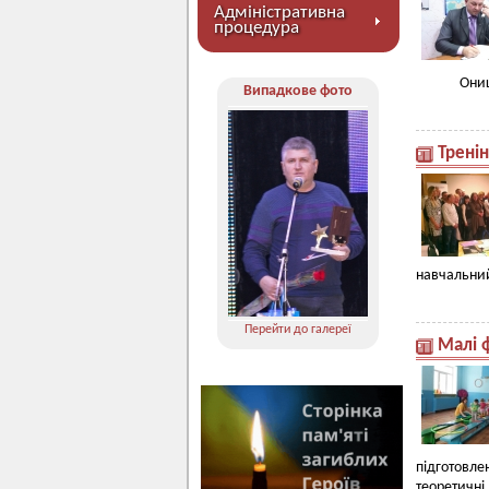
Адміністративна
процедура
Они
Випадкове фото
Тренін
навчальний
Перейти до галереї
Малі 
підготовле
теоретичні