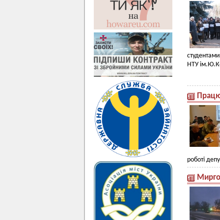
студентам
НТУ ім.Ю.К
Працю
роботі депу
Мирго