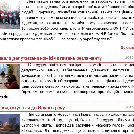
Легалізація зайнятості населення та заробітної плати - г
питання сьогодення. Виплата заробітної плати у "конверті" об
людей і державу, послабляє соціальний захист працівник
привернути увагу громадськості до проблем нелегальних тр
відносин, запровадження в майбутньому накопичувальної сис
13 грудня 2016 року спеціалісти Миргородського ОУ ПФУ ра
и Миргородського художньо-промислового коледжу ім.М.В.Гоголя Полтав
ондратюка провели флешмоб "Я – за легальну заробітну плату".
Доклад
2016
вала депутатська комісія з питань регламенту
12 грудня відбулося засідання комісії з питань регла
депутатської етики, забезпечення діяльності депутатів.
зауважити, що зібрання депутатів цієї комісії уже заслуговує на 
оскільки на комісії обговорюють питання в діяльності депут
їхній роботі в комісіях, на округах та на пленарних засіданнях. 
"круглим столом" активно обговорили організаційні мом
татів .
2016
род готується до Нового року
Про організацію Новорічних і Різдвяних свят йшлося на зас
виконавчого комітету, що відбувся 12 грудня. Якими б
цьогорічні свята?- доповідав заступник міського голови Кос
Кірпосенко. Він повідомив, що з метою залучення органі