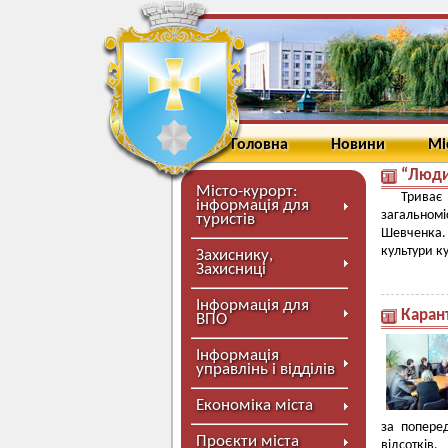
Головна
Новини
Мі
“Люди
Місто-курорт:
Триває
інформація для
загальном
туристів
Шевченка. 
культури к
Захиснику,
Захисниці
Інформація для
Каран
ВПО
Інформація
управлінь і відділів
Економіка міста
за попере
Проєкти міста
відсотків.