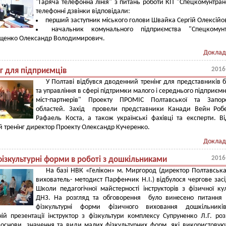
"Гаряча телефонна лінія" з питань роботи КП "Спецкомунтран
телефонні дзвінки відповідали:
перший заступник міського голови Швайка Сергій Олексійо
начальник комунального підприємства "Спецкомунт
щенко Олександр Володимирович.
Доклад
2016
г для підприємців
У Полтаві відбувся дводенний тренінг для представників б
та управління в сфері підтримки малого і середнього підприєм
міст-партнерів" Проекту ПРОМІС Полтавської та Запоро
областей. Захід провели представники Канади Вейн Робе
Рафаель Коста, а також українські фахівці та експерти. В
 тренінг директор Проекту Олександр Кучеренко.
Доклад
2016
фізкультурні форми в роботі з дошкільниками
На базі НВК «Гелікон» м. Миргород (директор Полтавська
вихователь- методист Парфенчик Н.І.) відбулося чергове зас
Школи педагогічної майстерності інструкторів з фізичної ку
ДНЗ. На розгляд та обговорення було винесено питання 
фізкультурні форми фізичного виховання дошкільникі
ній презентації інструктор з фізкультури комплексу Супруненко Л.Г. ро
 основи, значення та види малих фізкультурних форм, які використовую