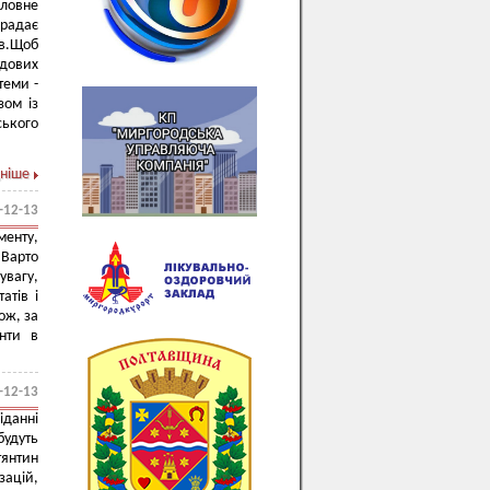
оловне
крадає
ів.Щоб
удових
теми -
зом із
ського
ніше
-12-13
менту,
 Варто
увагу,
атів і
Тож, за
енти в
-12-13
іданні
удуть
тянтин
зацій,