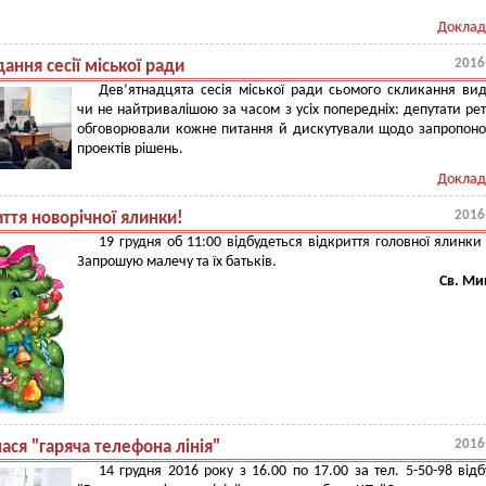
Доклад
2016
ідання сесії міської ради
Дев’ятнадцята сесія міської ради сьомого скликання ви
чи не найтривалішою за часом з усіх попередніх: депутати ре
обговорювали кожне питання й дискутували щодо запропон
проектів рішень.
Доклад
2016
ття новорічної ялинки!
19 грудня об 11:00 відбудеться відкриття головної ялинки 
Запрошую малечу та їх батьків.
Св. Ми
2016
ася "гаряча телефона лінія"
14 грудня 2016 року з 16.00 по 17.00 за тел. 5-50-98 від