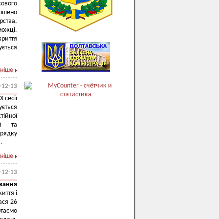
кового
ошено
рства,
можці.
криття
ується
ніше
-12-13
 сесії
ується
ійної
ій та
орядку
.
ніше
-12-13
вання
иття і
ася 26
ртаємо