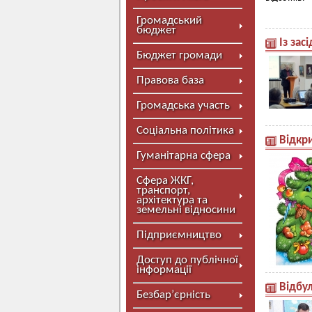
Громадський
бюджет
Із зас
Бюджет громади
Правова база
Громадська участь
Соціальна політика
Відкри
Гуманітарна сфера
Сфера ЖКГ,
транспорт,
архітектура та
земельні відносини
Підприємництво
Доступ до публічної
інформації
Відбул
Безбар’єрність