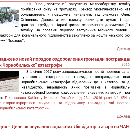
КП "Спецкомунтранс" закуплено малогабаритну технік
прибирання снігу на тротуарах. Трактор укомплектовано на
обладнанням, - повідомив начальник підприємства Олек
Оніщенко. Допомагатиме взимку розчищати вулиці і ще
трактор - грейдер. Наразі триває оформлення документації
техніку. За словами першого заступника міського голови 
рактори для комунального підприємства закуплено за кошти міського б
ему "Прозоро".
Доклад
ваджено новий порядок оздоровлення громадян постражда
2016
к Чорнобильської катастрофи
З 1 січня 2017 року запроваджується новий порядок сана
курортного оздоровлення громадян, постраждалих внас
Чорнобильської катастрофи віднесених до 1 категорії та д
інвалідністю, інвалідність яких пов’язана з Чорнобиль
катастрофою.Порядок оздоровлення вказаних категорій гр
ено
Постановою Кабінету Міністрів України від 23.11.2016 року № 854 
анаторно-курортного лікування та відпочинку громадян, які постра
Чорнобильської катастрофи».
Доклад
дня – День вшанування відважних Ліквідаторів аварії на ЧАЕ