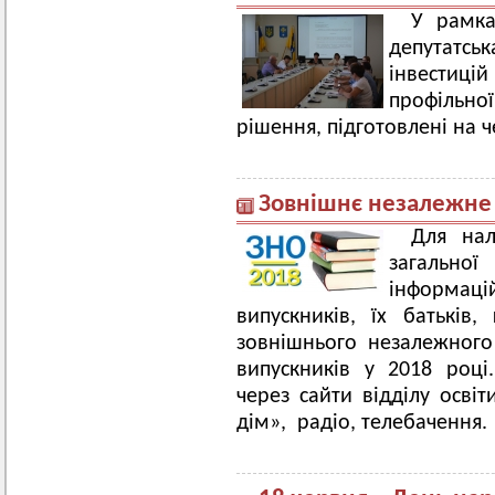
У рамка
депутатс
інвестиці
профільної
рішення, підготовлені на 
Зовнішнє незалежне
Для нал
загально
інформаці
випускників, їх батьків
зовнішнього незалежного
випускників у 2018 році
через сайти відділу осві
дім», радіо, телебачення.