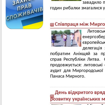
завадило 
годин рибалки змагалися у
Співпраця між Мирго
Литов
енергозбе
європей
делегація
побратим Анікщяй за пр
справ Республіки Литва.
продовжується: литовські
аудит для Миргородської
Панаса Мирного.
День відкритого вря
розвитку українських м