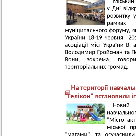
Міський 
у Дні відк
розвитку у
рамках
муніципального форуму, як
України 18-19 червня 201
асоціації міст України Віт
Володимир Гройсман та По
Вони, зокрема, говор
територіальних громад.
На території навчал
"Гелікон" встановили 
Новий 
навчально
"Місто ак
міської п
"магами", та осучаснили