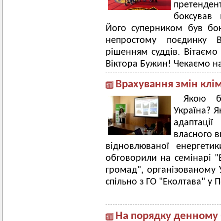
претенден
боксував
Його суперником був бок
непростому поєдинку В
рішенням суддів. Вітаємо 
Віктора Бужин! Чекаємо н
Врахування змін клім
Якою б
Україна? Я
адаптаці
власного в
відновлюваної енергети
обговорили на семінарі "
громад", організованому
спільно з ГО "Еколтава" у 
На порядку денному