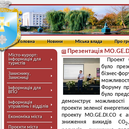
Головна
Новини
Міська влада
Про г
Презентація MO.GE.D
Місто-курорт:
інформація для
Проект 
туристів
було през
бізнес-фо
Захиснику,
Захисниці
можливості
Форуму пр
Інформація для
ВПО
було пред
демонструє можливості 
Інформація
управлінь і відділів
проекти зеленої енергетик
проекту MO.GE.DI.CO є а
Економіка міста
зниження викидів СО
2
Проєкти міста