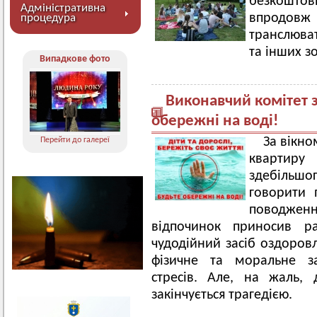
безкоштов
Адміністративна
впродов
процедура
транслюва
та інших з
Випадкове фото
Виконавчий комітет з
обережні на воді!
За вікно
Перейти до галереї
квартиру
здебільшо
говорити 
поводже
відпочинок приносив р
чудодійний засіб оздоров
фізичне та моральне за
стресів. Але, на жаль,
закінчується трагедією.