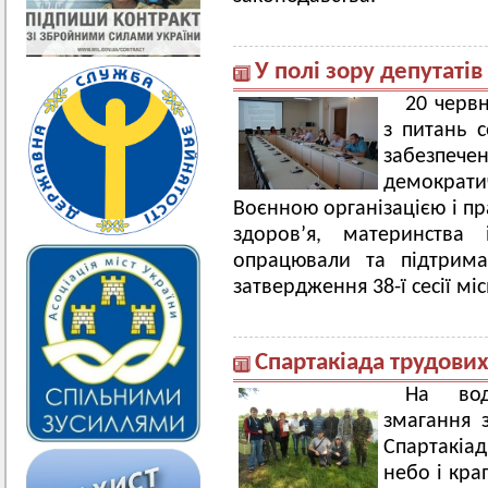
У полі зору депутатів
20 червн
з питань с
забезп
демократ
Воєнною організацією і 
здоров’я, материнства 
опрацювали та підтрима
затвердження 38-ї сесії міс
Спартакіада трудових
На вод
змагання з
Спартакіа
небо і кра