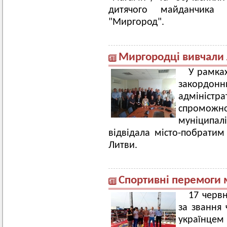
дитячого майданчика п
"Миргород".
Миргородці вивчали 
У рамках
закордон
адмініс
спроможно
муніципал
відвідала місто-побратим
Литви.
Спортивні перемоги
17 черв
за звання 
україн