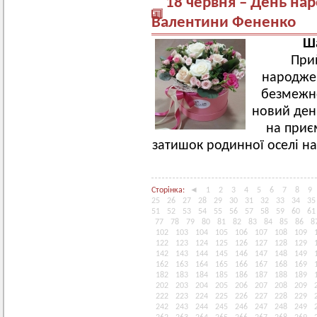
18 червня – День на
Валентини Фененко
Ша
При
народжен
безмежно
новий ден
на приєм
затишок родинної оселі на
Сторінка:
◄
1
2
3
4
5
6
7
8
9
25
26
27
28
29
30
31
32
33
34
35
51
52
53
54
55
56
57
58
59
60
61
77
78
79
80
81
82
83
84
85
86
8
102
103
104
105
106
107
108
109
122
123
124
125
126
127
128
129
142
143
144
145
146
147
148
149
162
163
164
165
166
167
168
169
182
183
184
185
186
187
188
189
202
203
204
205
206
207
208
209
222
223
224
225
226
227
228
229
242
243
244
245
246
247
248
249