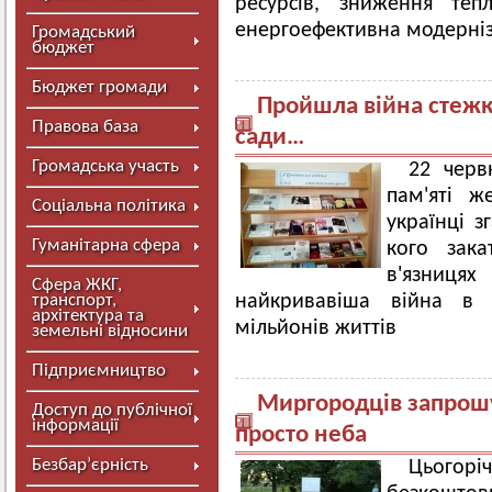
ресурсів, зниження теп
енергоефективна модерніза
Громадський
бюджет
Бюджет громади
Пройшла війна стежка
Правова база
сади…
Громадська участь
22 черв
пам'яті ж
Соціальна політика
українці з
Гуманітарна сфера
кого зака
в'язницях
Сфера ЖКГ,
найкривавіша війна в і
транспорт,
архітектура та
мільйонів життів
земельні відносини
Підприємництво
Миргородців запрошу
Доступ до публічної
інформації
просто неба
Безбар’єрність
Цьогорі