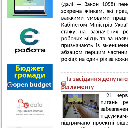
(далі — Закон 1058) пен
зокрема жінкам, які пра
важкими умовами праці
Кабінетом Міністрів Укра
стажу на зазначених ро
робочих місць та за наяв
призначають із зменшенн
абзацом першим частини 
років): на один рік за кож
Із засідання депутатс
регламенту
21 черв
питань ре
забезпеч
підсумка
підтримано проектні ріш