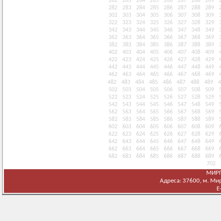
262
263
264
265
266
267
268
269
282
283
284
285
286
287
288
289
302
303
304
305
306
307
308
309
322
323
324
325
326
327
328
329
342
343
344
345
346
347
348
349
362
363
364
365
366
367
368
369
382
383
384
385
386
387
388
389
402
403
404
405
406
407
408
409
422
423
424
425
426
427
428
429
442
443
444
445
446
447
448
449
462
463
464
465
466
467
468
469
482
483
484
485
486
487
488
489
4
502
503
504
505
506
507
508
509
522
523
524
525
526
527
528
529
542
543
544
545
546
547
548
549
562
563
564
565
566
567
568
569
582
583
584
585
586
587
588
589
602
603
604
605
606
607
608
609
622
623
624
625
626
627
628
629
642
643
644
645
646
647
648
649
662
663
664
665
666
667
668
669
682
683
684
685
686
687
688
689
702
МИРГ
Адреса: 37600, м. Мирг
E