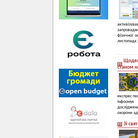
активізува
запровадж
фізичної о
листопада 
Щоден
станом н
експрес-те
інфоомує
досліджень
охорони зд
Зі свя