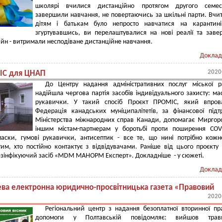
школярі вчилися дистанційно протягом другого семес
завершили навчання, не повертаючись за шкільні парти. Вчи
дітям і батькам було непросто навчатися на карантині
згуртувавшись, ви перелаштувалися на нові реалії та зав
йн - витримали несподіване дистанційне навчання.
Доклад
2020
С для ЦНАП
До Центру надання адміністративних послуг міської
надійшла чергова партія засобів індивідуального захисту: ма
рукавички. У такий спосіб Проєкт ПРОМІС, який впров
Федерація канадських муніципалітетів, за фінансової під
Міністерства міжнародних справ Канади, допомагає Миргор
іншим містам-партнерам у боротьбі проти поширення COV
аски, гумові рукавички, антисептик - все те, що нині потрібно кожн
им, хто постійно контактує з відвідувачами. Раніше від цього проєкт
зінфікуючий засіб «MDM МАНОРМ Експерт». Докладніше - у сюжеті.
Доклад
ева електронна юридично-просвітницька газета «Правовий
2020
Регіональний центр з надання безоплатної вторинної пр
допомоги у Полтавській повідомляє: вийшов трав