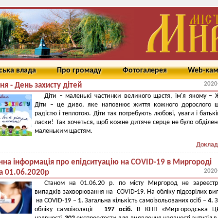
ська влада
Про громаду
Фотогалерея
Web-ка
2020
ня - День захисту дітей
Діти – маленькі частинки великого щастя, ім'я якому – 
Діти – це диво, яке наповнює життя кожного дорослого 
радістю і теплотою. Діти так потребують любові, уваги і батькі
ласки! Так хочеться, щоб кожне дитяче серце не було обділе
маленьким щастям.
Доклад
на інформація про епідситуацію на COVID-19 в Миргороді
2020
а 01.06.2020р
Станом на 01.06.20 р. по місту Миргород не зареєстр
випадків захворювання на COVID-19. На обліку підозрілих ви
на COVID-19 –
1.
Загальна кількість самоізольованих осіб –
4.
З
обліку самоізоляції –
197 осіб.
В КНП «Миргородська Ц