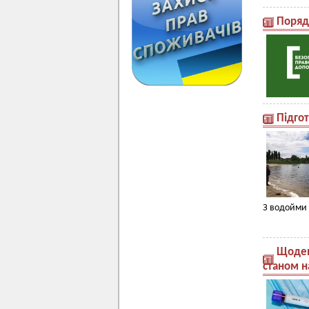
Поряд
Підго
З водойми 
Щоден
станом н