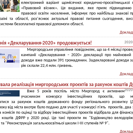
електронний варіант щомісячної юридично-просвітницької 
«Правовий вісник». Це видання, яке прияє підвищенню 
правової освіти населення, інформує про найбільш знакові п
раїні та області, роз’яснює актуальні правові питання сьогодення, вис
 системи безоплатної правової допомоги області.
Доклад
2020
нія «Декларування-2020» продовжується!
Миргородське управління повідомляє, що за 4 місяці пров
кампанії «Декларування – 2020» декларації про майновий 
доходи вже подали 391 громадянин. Задекларовані доходи з
рік склали 22,4 млн. гривень.
Доклад
вала реалізація миргородських проєктів за рахунок коштів 
2020
Вже 5 років поспіль місто Миргород є активним
учасником конкурсу інвестиційних проєктів, що м
ватися за рахунок коштів державного фонду регіонального розвитку (
ку від міста вкотре було подано для участі у конкурсі п'ять проєктів, два 
а комісія по оцінці та відбору інвестиційних проєктів відібрала для фінанс
к коштів ДФРР у 2020 році. Це такі проєкти як "Будівництво велодорі
 та "Реконструкція загальноосвітньої школи І-ІІІ ступенів № 9".
Доклад