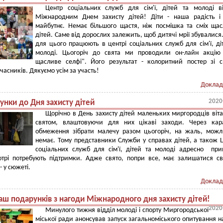
Центр соціальних служб для сім'ї, дітей та молоді в
Міжнародним Днем захисту дітей! Діти - наша радість і
майбутнє. Немає більшого щастя, ніж посмішка та сміх ща
дітей. Саме від дорослих залежить, щоб дитячі мрії збувалися
для цього працюють в центрі соціальних служб для сім'ї, ді
молоді. Цьогоріч до свята ми проводили он-лайн акцію
щасливе селфі". Його результат - колоритний постер зі с
часників. Дякуємо усім за участь!
Доклад
2020
унки до Дня захисту дітей
Щорічно в День захисту дітей маленьких миргородців віта
святом, влаштовуючи для них цікаві заходи. Через кара
обмеження зібрати малечу разом цьогоріч, на жаль, можл
немає. Тому представники Служби у справах дітей, а також 
соціальних служб для сім'ї, дітей та молоді адресно при
отрі потребують підтримки. Адже свято, попри все, має залишатися с
- у сюжеті.
Доклад
аш подарунків з нагоди Міжнародного дня захисту дітей!
2020
Минулого тижня відділ молоді і спорту Миргородської
міської ради анонсував запуск загальноміського опитування н