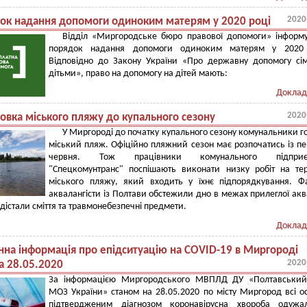
2020
ок надання допомоги одиноким матерям у 2020 році
Відділ «Миргородське бюро правової допомоги» інформ
порядок надання допомоги одиноким матерям у 2020 
Відповідно до Закону України «Про державну допомогу сі
дітьми», право на допомогу на дітей мають:
Доклад
2020
товка міського пляжу до купального сезону
У Миргороді до початку купального сезону комунальники г
міський пляж. Офіційно пляжний сезон має розпочатись із п
червня. Тож працівники комунального підприє
"Спецкомунтранс" поспішають виконати низку робіт на тер
міського пляжу, який входить у їхнє підпорядкування. Фа
аквалангісти із Полтави обстежили дно в межах прилеглої аква
дістали сміття та травмонебезпечні предмети.
Доклад
на інформація про епідситуацію на COVID-19 в Миргороді
2020
а 28.05.2020
За інформацією Миргородського МВПЛД ДУ «Полтавськи
МОЗ України» станом на 28.05.2020 по місту Миргород всі о
підтвердженим діагнозом коронавірусна хвороба одужа