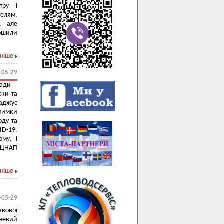
тру і
телям,
, але
ершили
ніше
-05-29
 ради
ски та
аджує
тримки
оду та
ID-19.
ому, і
у ЦНАП
ніше
-05-29
авової
невий