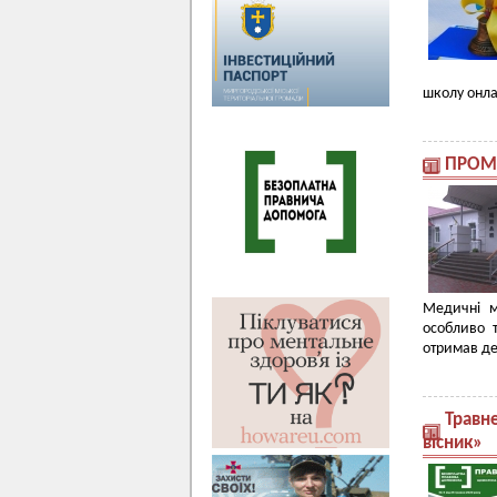
школу онла
ПРОМІ
Медичні м
особливо т
отримав де
Травн
вісник»