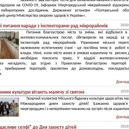
наявності
302
експрес-тести для виявлення наявності антитіл в
 підозрою на COVID-19, інформує Миргородський міжрайонний відокре
 лабораторних досліджень Державної установи «Полтавський обл
ий центр Міністерства охорони здоров'я України».
2020
і питання наради з інспекторами рад мікрорайонів
Питання благоустрою міста та зміни, які відбулися в
житлово-комунальних послуг, обговорили на нараді за у
інспекторів рад мікрорайонів. Утримання міської терит
належному естетичному стані - це постійна тема в роботі м
влади. Нині, коли місто живе в умовах карантину та рясних 
необхідно покосити траву. У відділі житлово-комунал
ства нагадують, що згідно з Правилами благоустрою території 
, прибирання територій, прилеглих до домоволодінь, покладаєть
в.
Доклад
2020
ники культури вітають малечу зі святом
Творчий колектив Міського будинку культури щиро вітає ма
Міжнародним днем захисту дітей! Бажаємо здоров'я
миргородцям і з нетерпінням чекаємо на зустріч після карантин
Доклад
2020
асливе селфі" до Дня захисту дітей