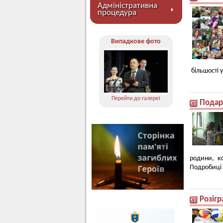
Адміністративна
процедура
Випадкове фото
більшості у
Перейти до галереї
Подар
родини, к
Подробиці 
Розігр