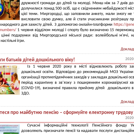
дружності громади до дітей та молоді. Менш ніж за 7 днів до
долучилися понад 500 осіб, що є свідченням небайдужості міс
цієї теми. Миргородці, що заповнили анкету, мали змогу не 
висловити свою думку, але й стати учасниками розіграшу пр
народного дня захисту дітей. З допомогою онлайн-платформи
https://gen
/numbers/
1 червня відділом молоді і спорту було визначено 15 переможці
цінні подарунки від Миргородської міської ради: волейбольні м'ячі, н
настільні ігри.
Доклад
2020
ги батьків дітей дошкільного віку!
Із 1 червня 2020 року в місті відновлюють роботу за
дошкільної освіти. Відповідно до рекомендацій МОЗ Україн
організації протиепідемічних заходів у закладах дошкільної осв
період карантину в зв’язку з поширенням коронавірусної х
(COVID-19), визначені правила прийому дітей дошкільного в
ЗДО.
Доклад
єтеся про майбутню пенсію – сформуйте електронну трудову
2020
Сучасні інформаційні технології Пенсійного фонду Ук
дозволяють призначати пенсії та надавати послуги дистанційн