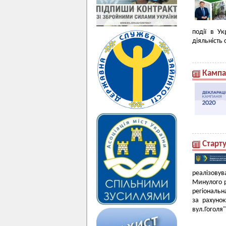
події в Ук
діяльність
Кампа
Старту
реалізову
Минулого ро
регіональн
за рахуно
вул.Гоголя"