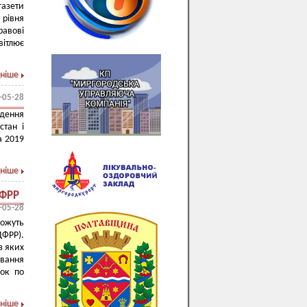
газети
рівня
равові
вітлює
ніше
-05-28
едення
стан і
а 2019
ніше
ДФРР
-05-28
ожуть
ДФРР).
з яких
ування
жок по
ніше