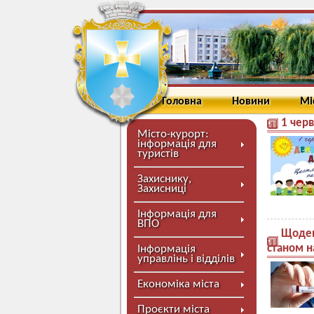
Головна
Новини
Мі
1 черв
Місто-курорт:
інформація для
туристів
Захиснику,
Захисниці
Інформація для
ВПО
Щоден
станом н
Інформація
управлінь і відділів
Економіка міста
Проєкти міста