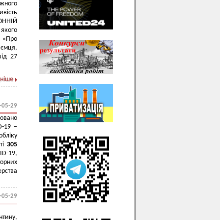
ожного
ивість
РОННІЙ
якого
и «Про
иємця,
від 27
ніше
-05-29
овано
D-19 –
обліку
сті
305
ID-19,
орних
ерства
-05-29
нтину,