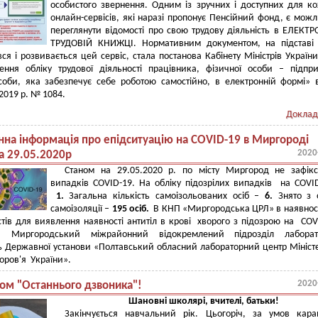
особистого звернення. Одним із зручних і доступних для к
онлайн-сервісів, які наразі пропонує Пенсійний фонд, є можл
переглянути відомості про свою трудову діяльність в ЕЛЕКТ
ТРУДОВІЙ КНИЖЦІ. Нормативним документом, на підставі 
вся і розвивається цей сервіс, стала постанова Кабінету Міністрів Україн
ення обліку трудової діяльності працівника, фізичної особи – підпр
соби, яка забезпечує себе роботою самостійно, в електронній формі» 
2019 р. № 1084.
Доклад
на інформація про епідситуацію на COVID-19 в Миргороді
2020
а 29.05.2020р
Станом на 29.05.2020 р. по місту Миргород не зафікс
випадків COVID-19. На обліку підозрілих випадків на COVI
1.
Загальна кількість самоізольованих осіб –
6.
Знято з 
самоізоляції –
195 осіб.
В КНП «Миргородська ЦРЛ» в наявно
стів для виявлення наявності антитіл в крові хворого з підозрою на COV
 Миргородський міжрайонний відокремлений підрозділ лаборат
 Державної установи «Полтавський обласний лабораторний центр Мініст
оров'я України».
2020
том "Останнього дзвоника"!
Шановні школярі, вчителі, батьки!
Закінчується навчальний рік. Цьогоріч, за умов кара