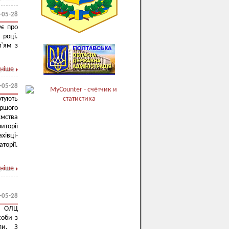
-05-28
ує про
році.
м`ям з
ніше
-05-28
отують
ершого
мства
иторії
хівці-
торії.
ніше
-05-28
й ОЛЦ
соби з
ли. З