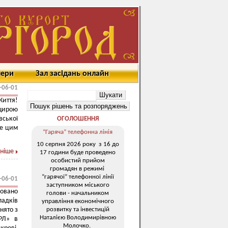
мери
Зал засідань онлайн
-06-01
Життя!
щирою
вської
ОГОЛОШЕННЯ
не цим
“Гаряча” телефонна лінія
10 серпня 2026 року з 16 до
ніше
17 години буде проведено
особистий прийом
громадян в режимі
“гарячої” телефонної лінії
-06-01
заступником міського
овано
голови - начальником
падків
управління економічного
розвитку та інвестицій
нято з
Наталією Володимирівною
РЛ» в
Молочко.