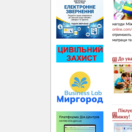
нагоди Між
online.com
отримають 
матраци та 
До ува
Піклу
книжку!