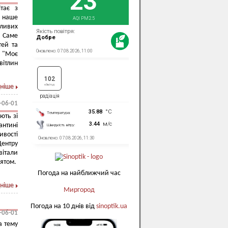
ітає з
 наше
сливих
. Саме
тей та
 "Моє
вітлин
ніше
-06-01
ють зі
нтині
ивості
Центру
вітали
вятом.
Погода на найближчий час
ніше
Миргород
Погода на 10 днів від
sinoptik.ua
-06-01
а тему