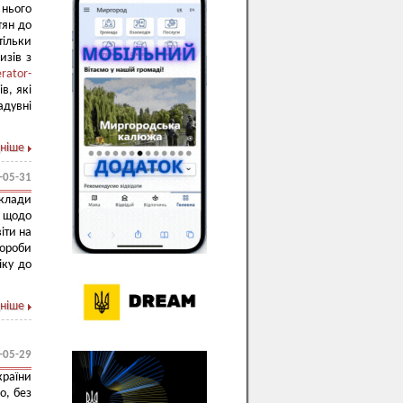
 нього
тян до
тільки
изів з
erator-
в, які
адувні
ніше
-05-31
клади
и щодо
іти на
вороби
іку до
ніше
-05-29
раїни
о, без