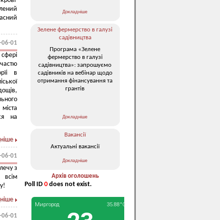
 крові
млений
Докладніше
асний
Зелене фермерство в галузі
садівництва
-06-01
Програма «Зелене
 сфері
фермерство в галузі
частю
садівництва»: запрошуємо
орїі в
садівників на вебінар щодо
отримання фінансування та
іської
грантів
дощів,
ьного
міста
ся на
Докладніше
Вакансії
ніше
Актуальні вакансії
-06-01
Докладніше
лечу з
Архів оголошень
 всім
Poll ID
0
does not exist.
у!
ніше
-06-01