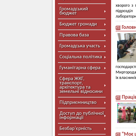
хворого з
Громадський
підрозділ
бюджет
лабораторн
Бюджет громади
Головн
Правова база
Громадська участь
Соціальна політика
господар
Гуманітарна сфера
Миргорода
їх власникі
Сфера ЖКГ,
транспорт,
архітектура та
земельні відносини
Праців
Підприємництво
Доступ до публічної
інформації
Безбар’єрність
"Моє щ