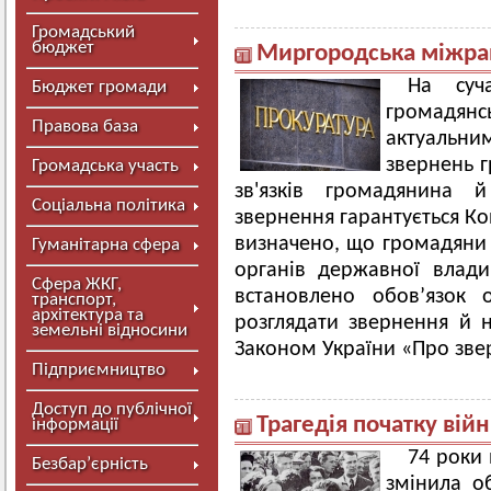
Громадський
бюджет
Миргородська міжра
На суч
Бюджет громади
громадян
Правова база
актуальни
звернень 
Громадська участь
зв'язків громадянина
Соціальна політика
звернення гарантується Кон
визначено, що громадяни 
Гуманітарна сфера
органів державної влади
Сфера ЖКГ,
встановлено обов’язок 
транспорт,
архітектура та
розглядати звернення й н
земельні відносини
Законом України «Про зве
Підприємництво
Доступ до публічної
Трагедія початку вій
інформації
74 роки 
Безбар’єрність
змінила об