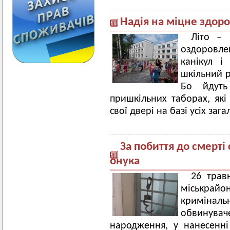
Надія на міцне здоро
Літо – 
оздоровл
канікул і
шкільний р
Бо йдуть
пришкільних таборах, які
свої двері на базі усіх зага
За побиття до смерті
онука
26 трав
міськрайо
кримін
обвинувач
народження, у нанесенні