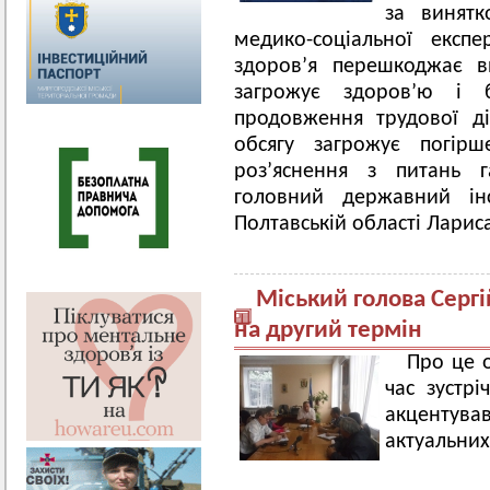
за винятк
медико-соціальної експ
здоров’я перешкоджає в
загрожує здоров’ю і 
продовження трудової ді
обсягу загрожує погірш
роз’яснення з питань г
головний державний ін
Полтавській області Лариса
Міський голова Серг
на другий термін
Про це о
час зустрі
акцентува
актуальних