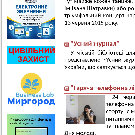
Тут майже кожен танцює, с
ім.Івана Шатравки) або ро
тріумфальний концерт нар
13 червня 2015 року.
"Усний журнал"
У міській бібліотеці дл
представлено «Усний жур
України, що святкується що
"Гаряча телефонна лі
24 черв
телефонна 
спорту, сі
питаннями 
та планом
Дня молоді.