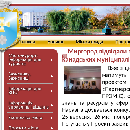
Головна
Новини
Міська влада
Про г
Миргород відвідали 
Місто-курорт:
канадських муніципалі
інформація для
туристів
Вже з ці
Захиснику,
матимуть 
Захисниці
проектом 
Інформація для
«Партнерс
ВПО
ПРОМІС), 
знань та ресурсів у сфер
Інформація
управлінь і відділів
Наразі відбувається конку
25 вересня. 26 міст попер
Економіка міста
По участь у Проекті заявив
Проєкти міста