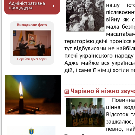
Адміністративна
нашу іст
процедура
післявоєнн
війну як с
Випадкове фото
мала безп
масштаба
територією двічі пронісся
тут відбулися чи не найбіл
плечі українського народу
Перейти до галереї
Адже майже вся українсь
дій, і саме її німці хотіли
Чарівно й ніжно звуч
Повинна 
цінна вод
Відсоток т
зашкалює, к
певно, на