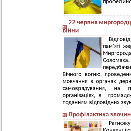
професійно
22 червня миргородц
війни
Відпові
пам'яті же
Миргорода
Соломах
передбачає
Вічного вогню, проведен
мовчання в органах держ
самоврядування, на п
організаціях, в громадс
поданням відповідних звук
Профілактика злочин
Ратиф
Конвенц