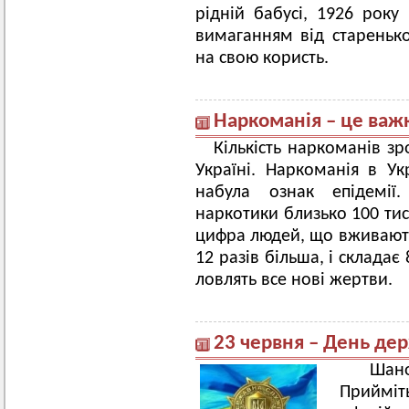
рідній бабусі, 1926 рок
вимаганням від старенько
на свою користь.
Наркоманія – це важк
Кількість наркоманів зро
Україні. Наркоманія в Укр
набула ознак епідемії.
наркотики близько 100 тис
цифра людей, що вживають
12 разів більша, і складає
ловлять все нові жертви.
23 червня – День де
Шано
Прийміт