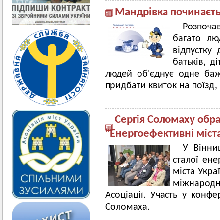
Мандрівка починаєть
Розпоча
багато лю
відпустку 
батьків, д
людей об'єднує одне баж
придбати квиток на поїзд, 
Сергія Соломаху обра
"Енергоефективні міст
У Вінни
сталої ене
міста Укра
міжнародн
Асоціації. Участь у конфе
Соломаха.