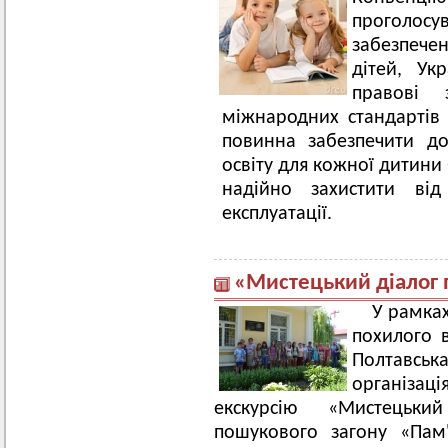
проголосу
забезпече
дітей, Ук
правові 
міжнародних стандартів
повинна забезпечити до
освіту для кожної дитини 
надійно захистити ві
експлуатації.
«Мистецький діалог 
У рамках
похилого в
Полтавськ
організац
екскурсію «Мистецьки
пошукового загону «Пам'