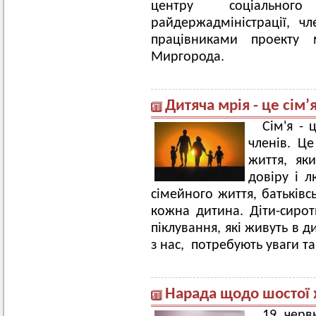
центру соціального
райдержадміністрації, 
працівниками проекту 
Миргорода.
Дитяча мрія - це сім’
Сім'я - 
членів. Ц
життя, як
довіру 
сімейного життя, батьківс
кожна дитина. Діти-сироти
піклування, які живуть в д
з нас, потребують уваги та
Нарада щодо шостої х
19 черв