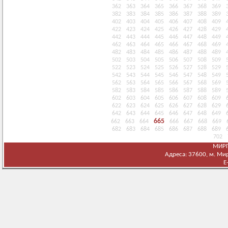
362
363
364
365
366
367
368
369
382
383
384
385
386
387
388
389
402
403
404
405
406
407
408
409
422
423
424
425
426
427
428
429
442
443
444
445
446
447
448
449
462
463
464
465
466
467
468
469
482
483
484
485
486
487
488
489
502
503
504
505
506
507
508
509
522
523
524
525
526
527
528
529
542
543
544
545
546
547
548
549
562
563
564
565
566
567
568
569
582
583
584
585
586
587
588
589
602
603
604
605
606
607
608
609
622
623
624
625
626
627
628
629
642
643
644
645
646
647
648
649
665
662
663
664
666
667
668
669
682
683
684
685
686
687
688
689
702
МИРГ
Адреса: 37600, м. Мирг
E