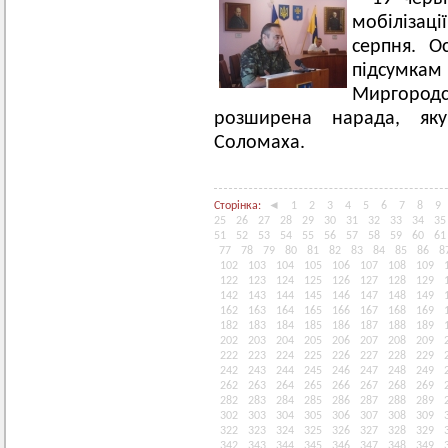
мобілізац
серпня. Ос
підсум
Миргород
розширена нарада, яку
Соломаха.
Сторінка:
◄
1
2
3
4
5
6
7
8
9
25
26
27
28
29
30
31
32
33
34
35
51
52
53
54
55
56
57
58
59
60
61
77
78
79
80
81
82
83
84
85
86
8
102
103
104
105
106
107
108
109
122
123
124
125
126
127
128
129
142
143
144
145
146
147
148
149
162
163
164
165
166
167
168
169
182
183
184
185
186
187
188
189
202
203
204
205
206
207
208
209
222
223
224
225
226
227
228
229
242
243
244
245
246
247
248
249
262
263
264
265
266
267
268
269
282
283
284
285
286
287
288
289
302
303
304
305
306
307
308
309
322
323
324
325
326
327
328
329
342
343
344
345
346
347
348
349