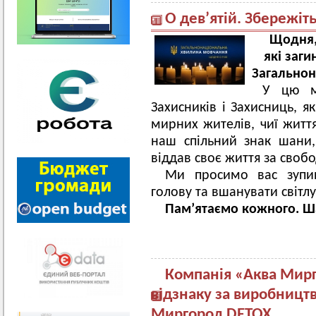
О дев’ятій. Збережіт
Щодня,
які заги
Загально
У цю м
Захисників і Захисниць, я
мирних жителів, чиї житт
наш спільний знак шани, 
віддав своє життя за свобо
Ми просимо вас зупин
голову та вшанувати світлу
Пам’ятаємо кожного. Ш
Компанія «Аква Мир
відзнаку за виробницт
Миргород DETOX