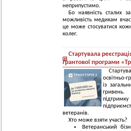
неприпустимо.
Бо наявність сталих за
можливість медикам вчас
це може стосуватися кожн
колег.
Стартувала реєстрація
грантової програми «Тр
Стартув
освітньо-
із загаль
гривень
підтрим
підприємс
ветеранів.
Хто може взяти участь?
Ветеранський біз