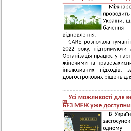
Міжнаро
проводить
України, щ
бачення
відновлення.
CARE розпочала гуманіта
2022 року, підтримуючи 
Організація працює у пар
жіночими та правозахисни
інклюзивних підходів, 
довгострокових рішень для
Усі можливості для в
БЕЗ МЕЖ уже доступний 
В Украї
застосуно
одному м