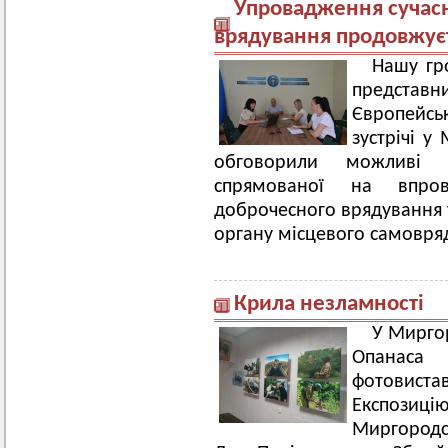
Упровадження сучасн
врядування продовжує
Нашу гр
представн
Європейськ
зустрічі у
обговорили можливі н
спрямованої на впров
доброчесного врядування т
органу місцевого самовря
Крила незламності
У Мирго
Опанаса 
фотовис
Експозиці
Миргородс