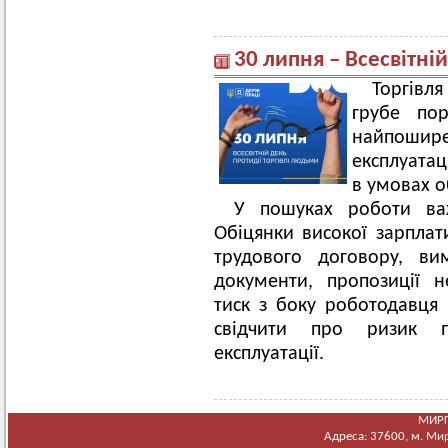
30 липня – Всесвітні
Торгівля
грубе по
найпошире
експлуатац
в умовах о
У пошуках роботи ва
Обіцянки високої зарплати
трудового договору, ви
документи, пропозиції 
тиск з боку роботодавця 
свідчити про ризик п
експлуатації.
МИРГ
Адреса: 37600, м. Мирг