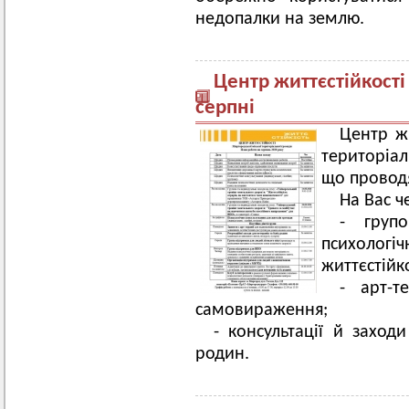
недопалки на землю.
Центр життєстійкості
серпні
Центр жи
територіа
що проводя
На Вас ч
- групо
психолог
життєстійко
- арт-т
самовираження;
- консультації й заходи
родин.