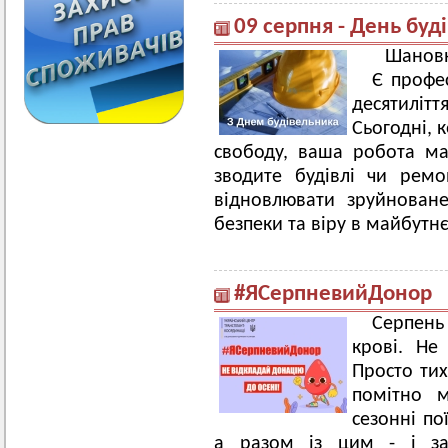
09 серпня - День буд
Шановн
Є профес
десятилітт
Сьогодні, 
свободу, ваша робота ма
зводите будівлі чи рем
відновлювати зруйноване
безпеки та віру в майбутнє
#ЯСерпневийДонор
Серпень
крові. Не
Просто тих
помітно м
сезонні по
а разом із цим - і за