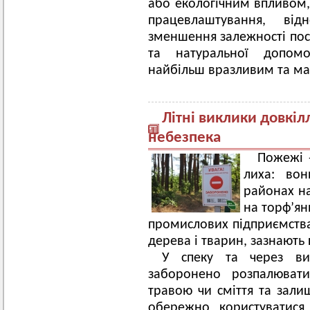
або екологічним впливом
працевлаштування, від
зменшення залежності пос
та натуральної допомо
найбільш вразливим та ма
Літні виклики довкіл
небезпека
Пожежі 
лиха: вон
районах на
на торф’ян
промислових підприємствах
дерева і тварин, зазнають 
У спеку та через ви
заборонено розпалювати
травою чи сміття та зали
обережно користуватися