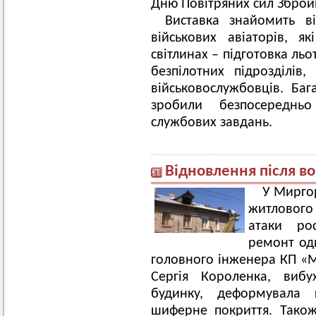
Дню Повітряних сил Зброй
Виставка знайомить в
військових авіаторів, я
світлинах – підготовка льо
безпілотних підрозділів
військовослужбовців. Баг
зробили безпосереднь
службових завдань.
Відновлення після в
У Мирго
житлового
атаки рос
ремонт одн
головного інженера КП «
Сергія Короленка, виб
будинку, деформувала 
шиферне покриття. Також