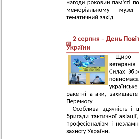
нагоди роковин пам'яті п
меморіальному музеї
тематичний захід.
2 серпня – День Пов
України
Щиро в
ветеранів 
Силах Збр
повномасш
українськ
ракетні атаки, захищаєт
Перемогу.
Особлива вдячність і
бригади тактичної авіації
професіоналізм і незламн
захисту України.