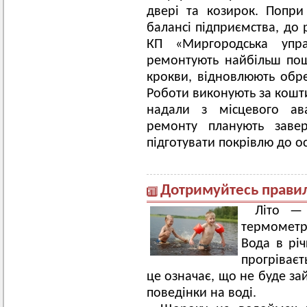
двері та козирок. Попр
балансі підприємства, до 
КП «Миргородська упра
ремонтують найбільш пош
крокви, відновлюють обр
Роботи виконують за кошти
надали з місцевого ава
ремонту планують заве
підготувати покрівлю до о
Дотримуйтесь правил
Літо — 
термометр
Вода в річ
прогріваєт
це означає, що не буде за
поведінки на воді.