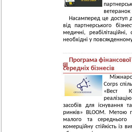
партнерс
ветеранок і
Насамперед це доступ д
від партнерського бізнес
медичні, реабілітаційні, 
необхідні у повсякденному
Програма фінансової
середніх бізнесів
Міжнаро
Corps спіл
«Вест Ю
реалізацію
засобів для існування 
ринків» BLOOM. Метою п
малого та середнього б
комерційну стійкість із 