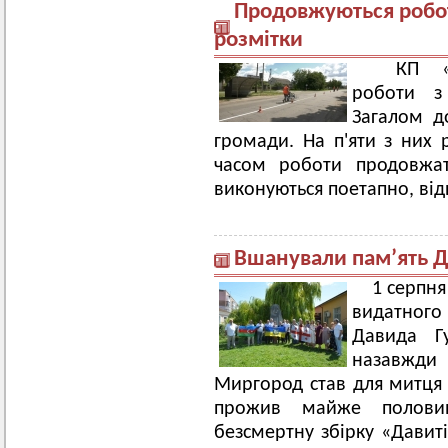
Продовжуються робо
розмітки
КП «Сп
роботи з
Загалом д
громади. На п'яти з них
часом роботи продовжат
виконуються поетапно, від
Вшанували пам’ять Д
1 серпня
видатного 
Давида Г
назавжди
Миргород став для митця 
прожив майже полови
безсмертну збірку «Давиті