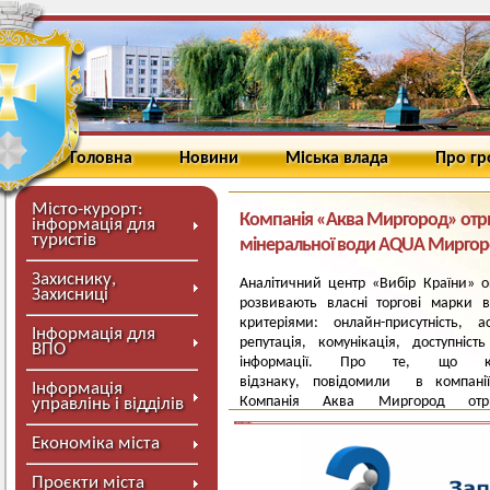
Головна
Новини
Міська влада
Про г
Місто-курорт:
Компанія «Аква Миргород» отри
інформація для
туристів
мінеральної води AQUA Миргор
Захиснику,
Аналітичний центр «Вибір Країни» о
Захисниці
розвивають власні торгові марки в
критеріями: онлайн-присутність, а
Інформація для
репутація, комунікація, доступніст
ВПО
інформації. Про те, що ко
відзнаку, повідомили в компані
Інформація
Компанія Аква Миргород отри
управлінь і відділів
відзнаку «Вибір Країни 2026» у 
мінеральних вод року» за природну м
Економіка міста
столову хлоридну натрієву воду AQUA
Проєкти міста