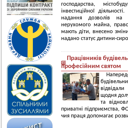
господарства, містобу
інвестиційної діяльност
надання дозволів на з
нерухомого майна, право
мають діти, внесено змін
надано статус дитини-сиро
Працівників будівельн
професійним святом
Напере
будівельн
відвідали
щодня долу
та віднов
приватні підприємства, ФО
чия праця допомагає розв