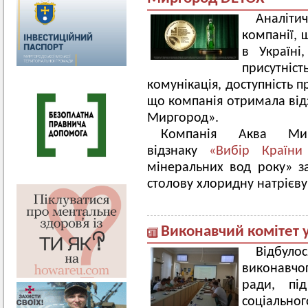
Аналіти
компанії, 
в Україні
присутніст
комунікація, доступність пр
що компанія отримала від
Миргород».
Компанія Аква Мир
відзнаку
«Вибір Країн
мінеральних вод року» з
столову хлоридну натрієв
Виконавчий комітет 
Відбуло
виконавчо
ради, пі
соціально