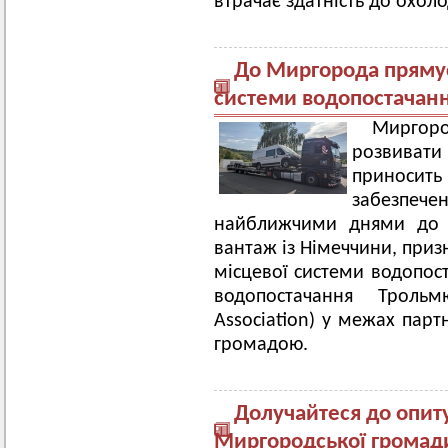
втрачає здатність до охол
До Миргорода прямує
системи водопостачанн
Миргор
розвиват
приноси
забезпече
найближчими днями до 
вантаж із Німеччини, приз
місцевої системи водопос
водопостачання Трольм
Association) у межах парт
громадою.
Долучайтеся до опит
Миргородської громад