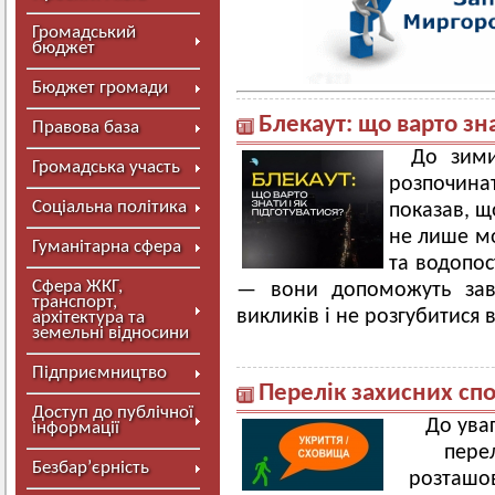
Громадський
бюджет
Бюджет громади
Блекаут: що варто зна
Правова база
До зими
Громадська участь
розпочинат
Соціальна політика
показав, щ
не лише мо
Гуманітарна сфера
та водопос
Сфера ЖКГ,
— вони допоможуть завч
транспорт,
викликів і не розгубитися
архітектура та
земельні відносини
Підприємництво
Перелік захисних спо
Доступ до публічної
До уваг
інформації
перел
Безбар’єрність
розташов