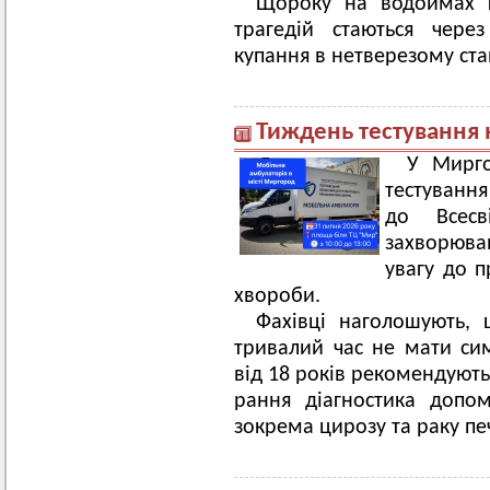
Щороку на водоймах г
трагедій стаються чере
купання в нетверезому стан
Тиждень тестування н
У Мирго
тестування
до Всес
захворюв
увагу до п
хвороби.
Фахівці наголошують, 
тривалий час не мати си
від 18 років рекомендують
рання діагностика допом
зокрема цирозу та раку пе