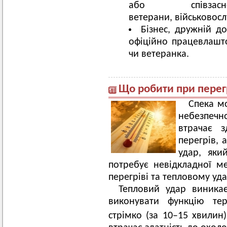
або співза
ветерани, військовосл
Бізнес, дружній д
офіційно працевлаш
чи ветеранка.
Що робити при перегр
Спека м
небезпечн
втрачає з
перегрів, 
удар, яки
потребує невідкладної 
перегріві та тепловому уда
Тепловий удар виника
виконувати функцію тер
стрімко (за 10–15 хвилин