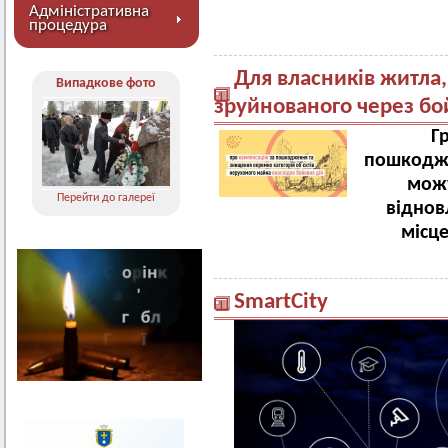
Адміністративна
процедура
Для власників житла
Випадкове фото
зруйнованого через бой
Г
пошкодже
можу
Перейти до галереї
віднов
місц
SmartCity