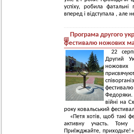
успіху, робила фатальні
вперед і відступала , але н
Програма другого укр
фестивалю ножових ма
22 серп
Другий Ук
ножових м
присвячуют
співорга
фестивалю 
Федоряки.
війні на С
року ковальський фестива
«Петя хотів, щоб такі ф
активну участь. Тому
Приїжджайте, приходьте!»