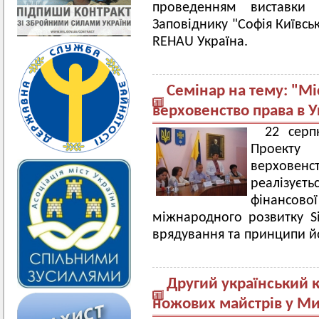
проведенням виставки
Заповіднику "Софія Київсь
REHAU Україна.
Семінар на тему: "М
верховенство права в У
22 серп
Проекту
верхове
реалізуєть
фінансово
міжнародного розвитку 
врядування та принципи йо
Другий український 
ножових майстрів у Ми