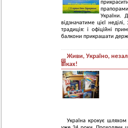
прикраси
прапорам
України. 
відзначатиме цієї неділі,
традиція: і офіційні при
балкони прикрашати держ
Живи, Україно, незале
віках!
Україна крокує шляхом
уже 24 роки. Проходячи ц