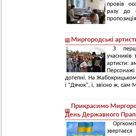
провів ос
разу до 
пропозиція
Миргородські артист
З перш
учасників 
артисти: а
Персонажі
дотепні. На Жабокрицьком
і "Дячок", і, звісно ж, сам
Прикрасимо Миргоро
День Державного Прапо
Оргкомі
звертаєс