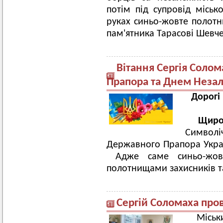
потім під супровід міськ
руках синьо-жовте полот
пам'ятника Тарасові Шевче
Вітання Сергія Соло
Прапора та Днем Неза
Дорогі
Щиро 
Символ
Державного Прапора Укра
Адже саме синьо-жовт
полотнищами захисників та
Сергій Соломаха про
Міськи