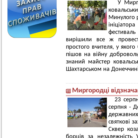
У Мирго
ковальськ
Минулого р
ініціатор
фестивал
вирішили все ж провест
простого вчителя, у якого
пішов на війну доброволь
знаний майстер ковальсь
Шахтарськом на Донеччині
Миргородці відзнача
23 серп
серпня - Д
державни
святкові з
Сквер коз
борців за незалежність У