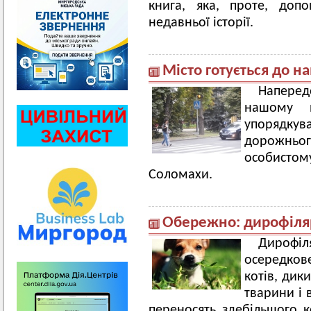
книга, яка, проте, доп
недавньої історії.
Місто готується до н
Наперед
нашому м
упорядк
дорожньо
особистом
Соломахи.
Обережно: дирофіляр
Дирофі
осередкове
котів, дик
тварини і 
переносять здебільшого к