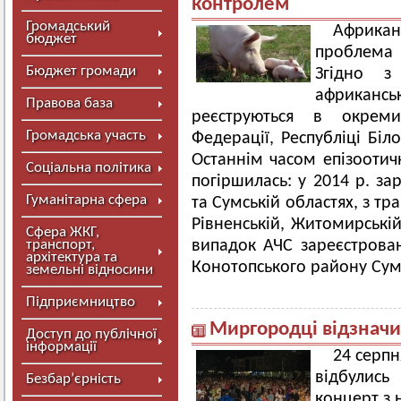
контролем
Громадський
Африкан
бюджет
проблема 
Бюджет громади
Згідно з
африкан
Правова база
реєструються в окреми
Громадська участь
Федерації, Республіці Білор
Останнім часом епізоотичн
Соціальна політика
погіршилась: у 2014 р. за
Гуманітарна сфера
та Сумській областях, з тр
Рівненській, Житомирській
Сфера ЖКГ,
транспорт,
випадок АЧС зареєстрова
архітектура та
Конотопського району Сумс
земельні відносини
Підприємництво
Миргородці відзначи
Доступ до публічної
інформації
24 серпн
відбулис
Безбар’єрність
концерт з 