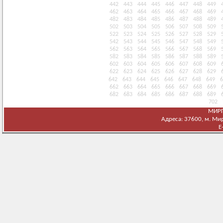
442
443
444
445
446
447
448
449
462
463
464
465
466
467
468
469
482
483
484
485
486
487
488
489
502
503
504
505
506
507
508
509
522
523
524
525
526
527
528
529
542
543
544
545
546
547
548
549
562
563
564
565
566
567
568
569
582
583
584
585
586
587
588
589
602
603
604
605
606
607
608
609
622
623
624
625
626
627
628
629
642
643
644
645
646
647
648
649
6
662
663
664
665
666
667
668
669
682
683
684
685
686
687
688
689
702
МИРГ
Адреса: 37600, м. Мирг
E