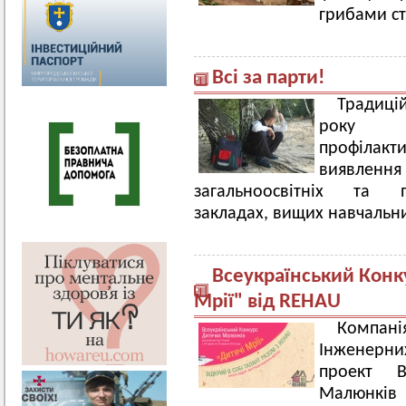
грибами с
Всі за парти!
Традиці
року пр
профілак
виявлення 
загальноосвітніх та п
закладах, вищих навчальних
Всеукраїнський Конк
Мрії" від REHAU
Компані
Інженерн
проект В
Малюнкі