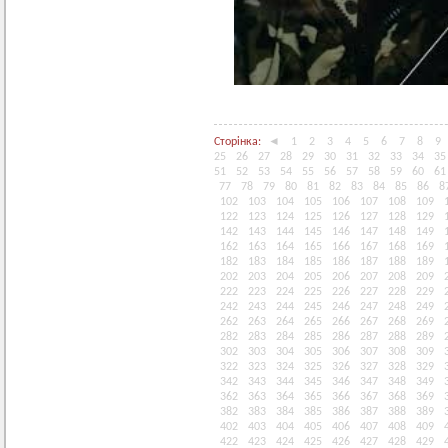
Сторінка:
◄
1
2
3
4
5
6
7
8
9
25
26
27
28
29
30
31
32
33
34
35
51
52
53
54
55
56
57
58
59
60
61
77
78
79
80
81
82
83
84
85
86
8
102
103
104
105
106
107
108
109
122
123
124
125
126
127
128
129
142
143
144
145
146
147
148
149
162
163
164
165
166
167
168
169
182
183
184
185
186
187
188
189
202
203
204
205
206
207
208
209
222
223
224
225
226
227
228
229
242
243
244
245
246
247
248
249
262
263
264
265
266
267
268
269
282
283
284
285
286
287
288
289
302
303
304
305
306
307
308
309
322
323
324
325
326
327
328
329
342
343
344
345
346
347
348
349
362
363
364
365
366
367
368
369
382
383
384
385
386
387
388
389
402
403
404
405
406
407
408
409
422
423
424
425
426
427
428
429