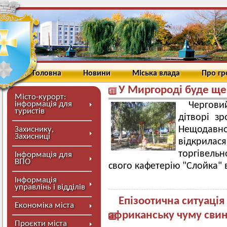
Головна
Новини
Міська влада
Про г
У Миргороді буде щ
Місто-курорт:
інформація для
Чергови
туристів
дітворі з
Нещодавно
Захиснику,
Захисниці
відкрилася
торгівельн
Інформація для
ВПО
свого кафетерію "Слойка"
Інформація
управлінь і відділів
Епізоотична ситуаці
Економіка міста
африканську чуму свин
Проєкти міста