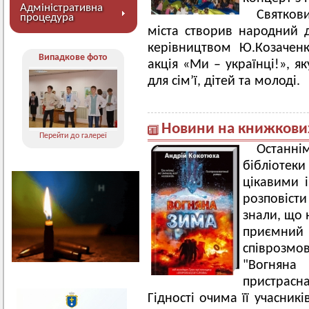
Адміністративна
Святков
процедура
міста створив народний д
керівництвом Ю.Козаченк
Випадкове фото
акція «Ми – українці!», я
для сім’ї, дітей та молоді.
Новини на книжкови
Перейти до галереї
Останні
бібліотек
цікавими 
розповіст
знали, що 
приємн
співрозм
"Вогнян
пристрас
Гідності очима її учасник