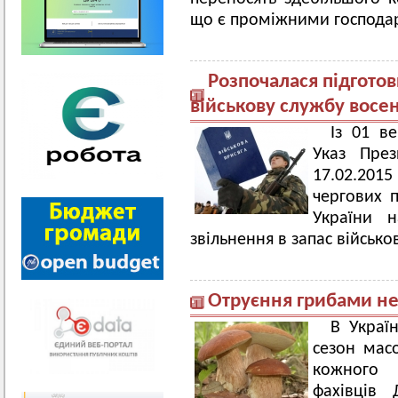
що є проміжними господар
Розпочалася підготов
військову службу восе
Із 01 в
Указ Пре
17.02.20
чергових п
України н
звільнення в запас військо
Отруєння грибами не
В Україн
сезон масо
кожного 
фахівців 