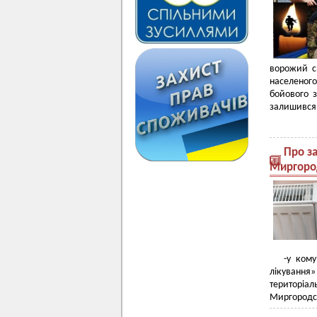
ворожий с
населеног
бойового 
залишився в
Про за
Миргород
-у ком
лікування»
територіа
Миргородсь