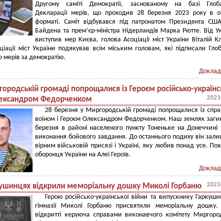
Другому саміті Демократії, заснованому на базі Глоба
Декларації мерів, що проходив 28 березня 2023 року в 
форматі. Саміт відбувався під патронатом Президента С
Байдена та прем’єр-міністра Нідерландів Марка Рютте. Від У
виступив мер Києва, голова Асоціації міст України Віталій К
ціації міст України подякував всім міським головам, які підписали Гло
 мерів за демократію.
Доклад
ородській громаді попрощалися із Героєм російсько-українс
2023
лександром Федорченком
28 березня у Миргородській громаді попрощалися із спр
воїном і Героєм Олександром Федорченком. Наш земляк заги
березня в районі населеного пункту Тоненьке на Донеччині 
виконання бойового завдання. До останнього подиху він зал
вірним військовій присязі і Україні, яку любив понад усе. По
оборонця України на Алеї Героїв.
Доклад
2023
кушинцях відкрили меморіальну дошку Миколі Горбаню
Герою російсько-української війни та випускнику Гаркуши
гімназії Миколі Горбаню присвятили меморіальну дошку.
відкритті керуюча справами виконавчого комітету Миргоро