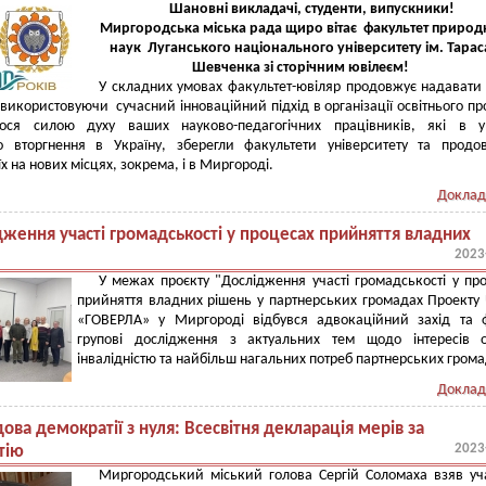
Шановні викладачі, студенти, випускники!
Миргородська міська рада щиро вітає факультет природ
наук Луганського національного університету ім. Тарас
Шевченка зі сторічним ювілеєм!
У складних умовах факультет-ювіляр продовжує надавати 
 використовуючи сучасний інноваційний підхід в організації освітнього пр
ося силою духу ваших науково-педагогічних працівників, які в у
го вторгнення в Україну, зберегли факультети університету та прод
х на нових місцях, зокрема, і в Миргороді.
Доклад
дження участі громадськості у процесах прийняття владних
2023
У межах проєкту "Дослідження участі громадськості у пр
прийняття владних рішень у партнерських громадах Проекту
«ГОВЕРЛА» у Миргороді відбувся адвокаційний захід та 
групові дослідження з актуальних тем щодо інтересів о
інвалідністю та найбільш нагальних потреб партнерських гром
Доклад
ова демократії з нуля: Всесвітня декларація мерів за
2023
тію
Миргородський міський голова Сергій Соломаха взяв уч