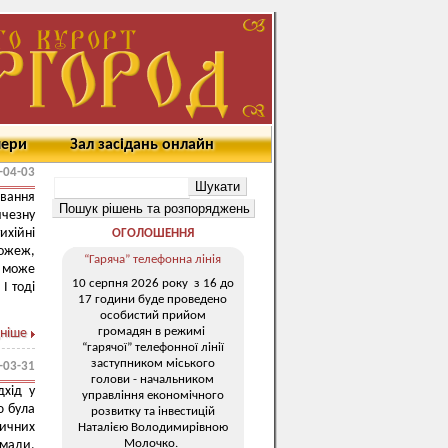
мери
Зал засідань онлайн
-04-03
вання
ичезну
ихійні
ОГОЛОШЕННЯ
пожеж,
“Гаряча” телефонна лінія
 може
10 серпня 2026 року з 16 до
І тоді
17 години буде проведено
особистий прийом
громадян в режимі
ніше
“гарячої” телефонної лінії
заступником міського
-03-31
голови - начальником
дхід у
управління економічного
ю була
розвитку та інвестицій
тичних
Наталією Володимирівною
Молочко.
омади,