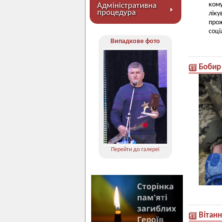
ком
Адміністративна
процедура
ліку
про
соці
Випадкове фото
Бобир
Перейти до галереї
Вітан