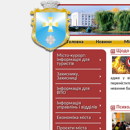
Головна
Новини
Мі
Щодо 
Місто-курорт:
інформація для
туристів
Захиснику,
Захисниці
адже у ві
перемістит
Інформація для
невинне ба
ВПО
Інформація
управлінь і відділів
Психо
Економіка міста
Проєкти міста