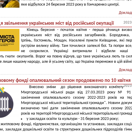
яке відбулося 24 березня 2023 року в Гончаренко центрі.
Доклад
2023
я звільнення українських міст від російської окупації
Кінець березня - початок квітня - перша річниця визв
українських міст від російських загарбників. Бородянка,
Ірпінь, Гостомель, Мощун. Населені пункти Київщини, які п
зустріли велику війну. Там точилися запеклі бої. Та попри все
не скорилися. Українці витримали і відбили наші м
ь гнати окупантів. Ворог на повну відчув, що таке українська лють та си
е лише нашому народу, але й усьому світу, що Україна переможе в цій війні
Доклад
ловому фонді опалювальний сезон продовжено по 10 квітня
2023
Внесено зміни до рішення виконавчого комітету
Миргородської міської ради від 27.03.2023 року № 91
закінчення опалювального сезону 2022-2023 років на тер
Миргородської міської територіальної громади". Новим доку
визначено такі дати закінчення опалювального сезону 202
років на території Миргородської міської територіальної грома
у закладах освіти та культури - 31 березня 2023 року;
 житловому фонді, підприємствах, організаціях та установах, закладах соці
и, закладах дошкільної освіти та структурних дошкільних підрозділів гімна