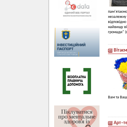
пам’ятаємо
незалежну
відповідн
найвищу ві
громади" (
Вітає
Вам та Ваш
Арт–т