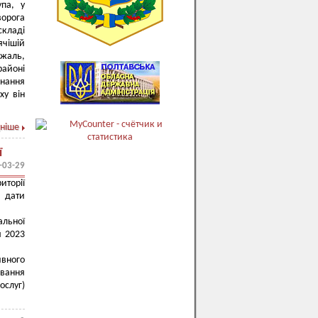
упа, у
ворога
складі
ячішій
 жаль,
районі
онання
ху він
ніше
ї
-03-29
иторії
о дати
альної
я 2023
ивного
ивання
слуг)