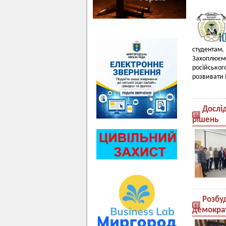
студентам,
Захоплюєм
російсько
розвивати ї
Дослі
рішень
Розбуд
демокра