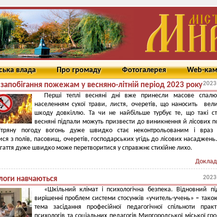
ська влада
Про громаду
Фотогалерея
Web-ка
2023
запобігання пожежам у весняно-літній період 2023 року
Перші теплі весняні дні вже принесли масове спалю
населенням сухої трави, листя, очеретів, що наносить вел
шкоду довкіллю.
Та чи не найбільше турбує те, що такі ст
весняні підпали можуть призвести до виникнення й лісових 
тряну погоду вогонь дуже швидко стає неконтрольованим і враз
ися з полів, пасовищ, очеретів, господарських угідь до лісових насаджень. 
гаття дуже швидко може перетворитися у справжнє стихійне лихо.
Доклад
2023
логи навчаються
«Шкільний клімат і психологічна безпека. Відновний пі
вирішенні проблем системи стосунків «учитель-учень»
–
тако
тема засідання професійної педагогічної спільноти прак
психологів та соціальних педагогів Миргородської міської гр