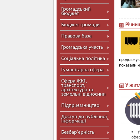
Громадський
бюджет
Бюджет громади
Річниц
Правова база
Громадська участь
Соціальна політика
продовжуют
показали н
Гуманітарна сфера
Сфера ЖКГ,
транспорт,
У жит
архітектура та
земельні відносини
Підприємництво
Доступ до публічної
інформації
у
Безбар’єрність
сфер