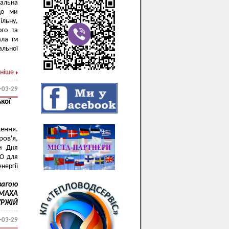
іальна
що ми
ільну,
ого та
ала їм
альної
ніше
-03-29
кої
ження.
ров'я,
и Дня
О для
нергії
овагою
ОМАХА
УРЖІЙ
-03-29