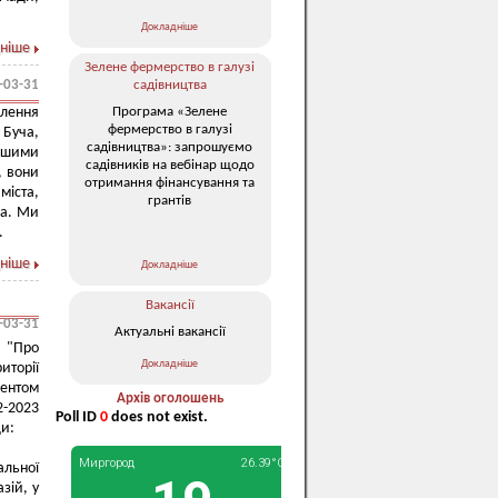
Докладніше
ніше
Зелене фермерство в галузі
-03-31
садівництва
Програма «Зелене
олення
фермерство в галузі
 Буча,
садівництва»: запрошуємо
ершими
садівників на вебінар щодо
, вони
отримання фінансування та
іста,
грантів
ла. Ми
.
ніше
Докладніше
Вакансії
-03-31
Актуальні вакансії
 "Про
Докладніше
иторії
ментом
Архів оголошень
2-2023
Poll ID
0
does not exist.
ди:
альної
зій, у