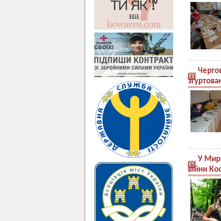
Чергов
згуртова
У Мир
війни К