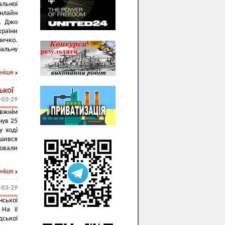
льної
онлайн
ША Джо
країни
личко.
бальну
ніше
ької
-03-29
авжнім
нув 25
у ході
ишився
ховали
ніше
-03-29
нської
 На її
дської