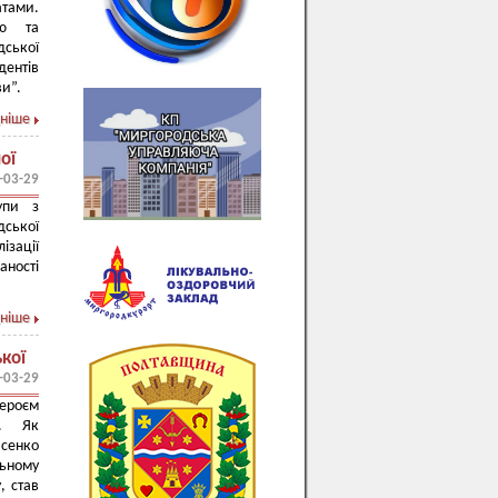
тами.
ою та
дської
дентів
ви”.
ніше
ої
-03-29
упи з
дської
ізації
аності
ніше
кої
-03-29
ероєм
м. Як
асенко
льному
, став