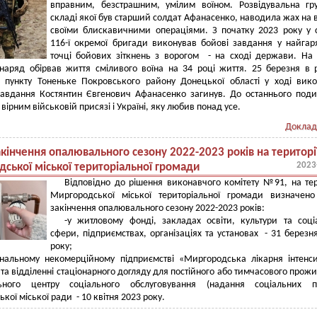
вправним, безстрашним, умілим воїном. Розвідувальна гр
складі якої був старший солдат Афанасенко, наводила жах на 
своїми блискавичними операціями. З початку 2023 року у 
116-ї окремої бригади виконував бойові завдання у найгар
точці бойових зіткнень з ворогом - на сході держави. На
наряд обірвав життя сміливого воїна на 34 році життя. 25 березня в 
о пункту Тоненьке Покровського району Донецької області у ході вик
завдання Костянтин Євгенович Афанасенко загинув. До останнього поди
ірним військовій присязі і Україні, яку любив понад усе.
Доклад
кінчення опалювального сезону 2022-2023 років на територі
2023
ської міської територіальної громади
Відповідно до рішення виконавчого комітету №91, на тер
Миргородської міської територіальної громади визначен
закінчення опалювального сезону 2022-2023 років:
-у житловому фонді, закладах освіти, культури та соці
сфери, підприємствах, організаціях та установах - 31 березн
року;
унальному некомерційному підприємстві «Миргородська лікарня інтенс
 та відділенні стаціонарного догляду для постійного або тимчасового прож
льного центру соціального обслуговування (надання соціальних по
кої міської ради - 10 квітня 2023 року.