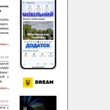
ничих
а
освіту
оцесу.
мовах
овжили
ніше
-03-29
оцесах
 USAID
фокус-
сіб з
ад.
ніше
-03-29
асть у