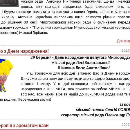
міської ради Антоніна Нікітченко зазначила, що ця мемор
дошка, яку сьогодні відкриємо, буде символом того, 
 і будемо завжди пам’ятати та шанувати наших Героїв, які загинули за в
 Україну. Антоніна Борисівна висловила щирі співчуття рідним полегл
о до рішення 30 сесії Миргородської міської ради 8 скликання перед
дзнаку громади - "Почесний громадянин Миргородської міської територі
посмертно) Миколі Горбаню.
Доклад
2023
мо з Днем народження!
29 березня - День народження депутата Миргородсь
міської ради Лесі Золотарьової
Шановна Лесю Анатоліївно!
У ці тривожні для всіх дні вітаємо Вас із Днем народ
Дякуємо за активну життєву позицію та щиро бажаємо здо
спокою і миру.
У ці дні основним побажанням з нагод
народження є ПЕРЕМОГА, яка принесе за собою МИРНЕ НЕБ
всіх нас.
Тож нехай віра та надія до ПЕРЕМОГИ додає сил та е
ій родині. Переможної весни!
Із п
міський голова Сергій СОЛ
секретар міської ради Олександр Г
2023
ерапія з ароматом кави