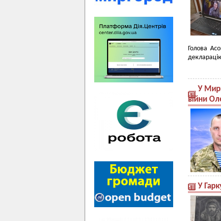
Голова Асо
декларацію
У Мирг
війни О
У Гар