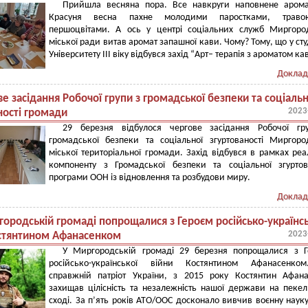
Прийшла весняна пора. Все навкруги наповнене арома
Красуня весна пахне молодими паростками, трав
першоцвітами. А ось у центрі соціальних служб Миргоро
міської ради витав аромат запашної кави. Чому? Тому, що у сту
Університету III віку відбувся захід “Арт– терапія з ароматом ка
Доклад
е засідання Робочої групи з громадської безпеки та соціальн
2023
ності громади
29 березня відбулося чергове засідання Робочої гр
громадської безпеки та соціальної згуртованості Миргоро
міської територіальної громади. Захід відбувся в рамках реал
компоненту з Громадської безпеки та соціальної згуртов
програми ООН із відновлення та розбудови миру.
Доклад
городській громаді попрощалися з Героєм російсько-українсь
2023
остянтином Афанасенком
У Миргородській громаді 29 березня попрощалися з Г
російсько-української війни Костянтином Афанасенко
справжній патріот України, з 2015 року Костянтин Афан
захищав цілісність та незалежність нашої держави на пеке
сході. За п’ять років АТО/ООС досконало вивчив воєнну науку