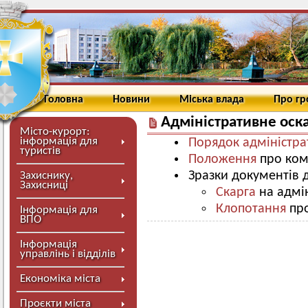
Головна
Новини
Міська влада
Про г
Адміністративне ос
Місто-курорт:
інформація для
Порядок адміністр
туристів
Положення
про комі
Зразки документів 
Захиснику,
Захисниці
Скарга
на адмі
Клопотання
про
Інформація для
ВПО
Інформація
управлінь і відділів
Економіка міста
Проєкти міста