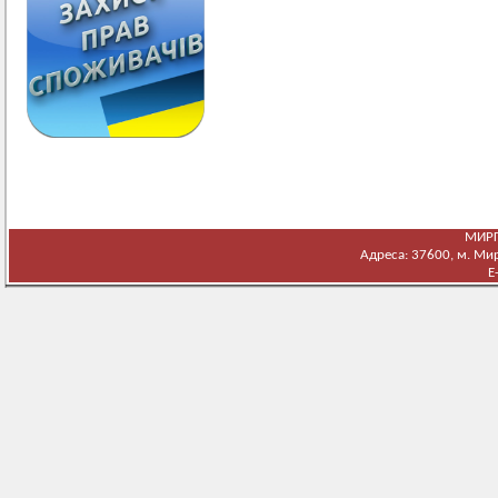
МИРГ
Адреса: 37600, м. Мирг
E