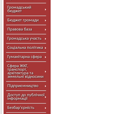
Громадський
бюджет
Бюджет громади
Правова база
Громадська участь
Соціальна політика
Гуманітарна сфера
Сфера ЖКГ,
транспорт,
архітектура та
земельні відносини
Підприємництво
Доступ до публічної
інформації
Безбар’єрність