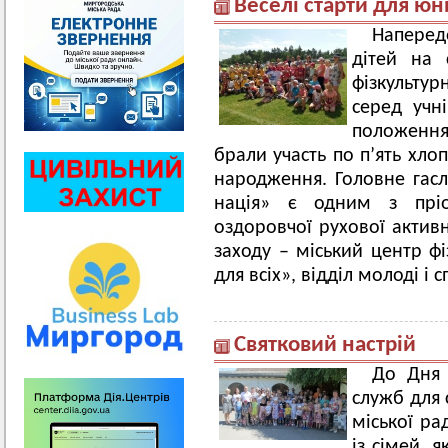
Веселі старти для ю
Напере
дітей на 
фізкультур
серед учні
положенн
брали участь по п’ять хлоп
народження. Головне гасл
нація» є одним з пріор
оздоровчої рухової активн
заходу – міський центр ф
для всіх», відділ молоді і 
Святковий настрій
До Дня 
служб для 
міської ра
із сімей, 