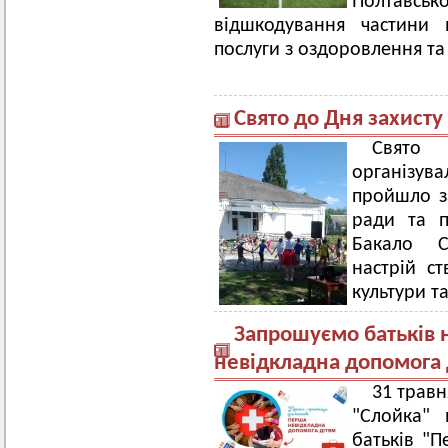
Полтавсько
відшкодування частини 
послуги з оздоровлення та 
Свято до Дня захисту
Свято 
організув
пройшло з
ради та п
Бакало С
настрій с
культури та
Запрошуємо батьків 
невідкладна допомога 
31 травн
"Слойка" 
батьків "П