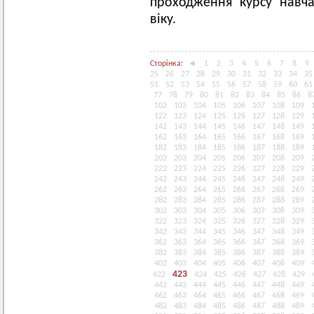
проходження курсу навчан
віку.
Сторінка:
◄
1
2
3
4
5
6
7
8
9
25
26
27
28
29
30
31
32
33
34
35
51
52
53
54
55
56
57
58
59
60
61
77
78
79
80
81
82
83
84
85
86
8
102
103
104
105
106
107
108
109
122
123
124
125
126
127
128
129
142
143
144
145
146
147
148
149
162
163
164
165
166
167
168
169
182
183
184
185
186
187
188
189
202
203
204
205
206
207
208
209
222
223
224
225
226
227
228
229
242
243
244
245
246
247
248
249
262
263
264
265
266
267
268
269
282
283
284
285
286
287
288
289
302
303
304
305
306
307
308
309
322
323
324
325
326
327
328
329
342
343
344
345
346
347
348
349
362
363
364
365
366
367
368
369
382
383
384
385
386
387
388
389
402
403
404
405
406
407
408
409
423
422
424
425
426
427
428
429
442
443
444
445
446
447
448
449
462
463
464
465
466
467
468
469
482
483
484
485
486
487
488
489