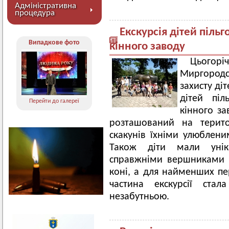
Адміністративна
процедура
Екскурсія дітей пільг
Випадкове фото
кінного заводу
Цьогор
Миргородс
захисту ді
дітей піл
Перейти до галереї
кінного за
розташований на терито
скакунів їхніми улюблен
Також діти мали унік
справжніми вершниками -
коні, а для найменших пе
частина екскурсії ст
незабутньою.