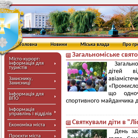
Головна
Новини
Міська влада
Про г
Загальноміське свят
Місто-курорт:
інформація для
Загально
туристів
дітей в
авіамі
Захиснику,
Захисниці
«Промисло
що одноч
Інформація для
ВПО
спортивного майданчика д
Інформація
управлінь і відділів
Святкували діти в "Лі
Економіка міста
День за
Проєкти міста