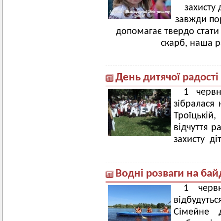
захисту 
завжди пор
допомагає твердо стати
скарб, наша р
День дитячої радост
1 черв
зібралася
Троїцькій,
відчуття р
захисту ді
Водні розваги на бай
1 черв
відбудуть
Сімейне 