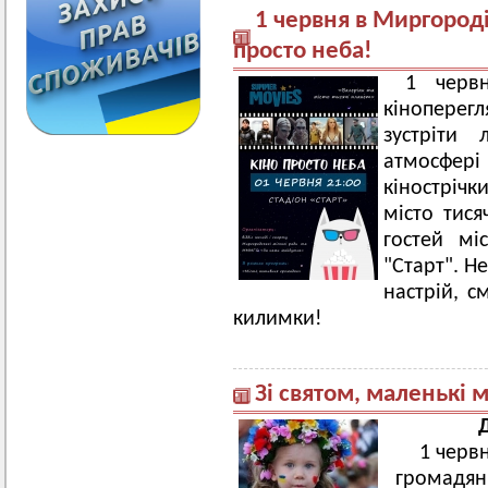
1 червня в Миргороді
просто неба!
1 черв
кіноперегл
зустріти
атмосфер
кінострічк
місто тися
гостей мі
"Старт". Н
настрій, с
килимки!
Зі святом, маленькі 
Д
1 черв
громадян