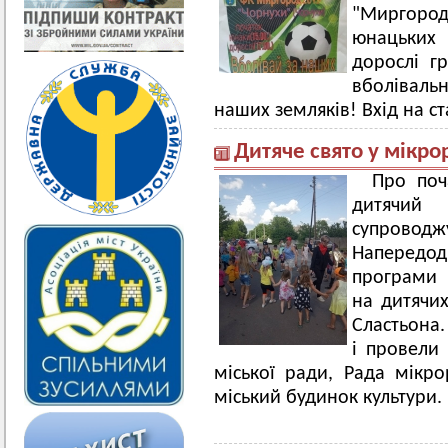
"Миргоро
юнацьких 
дорослі г
вболівальн
наших земляків! Вхід на ст
Дитяче свято у мікро
Про поч
дитячий
супроводжу
Напередо
програми 
на дитячих
Сластьона.
і провели
міської ради, Рада мікро
міський будинок культури.