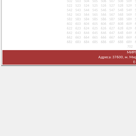
502
503
504
505
506
507
508
509
522
523
524
525
526
527
528
529
542
543
544
545
546
547
548
549
562
563
564
565
566
567
568
569
582
583
584
585
586
587
588
589
602
603
604
605
606
607
608
609
622
623
624
625
626
627
628
629
642
643
644
645
646
647
648
649
662
663
664
665
666
667
668
669
682
683
684
685
686
687
688
689
702
МИРГ
Адреса: 37600, м. Мирг
E