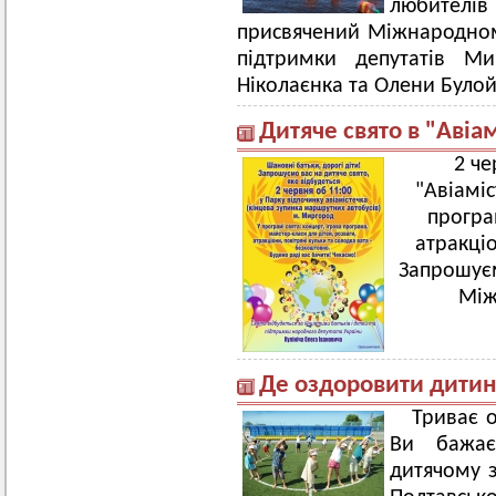
любителі
присвячений Міжнародному
підтримки депутатів Ми
Ніколаєнка та Олени Булой
Дитяче свято в "Авіа
2 че
"Авіаміс
програм
атракці
Запрошуєм
Між
Де оздоровити дити
Триває 
Ви бажає
дитячому з