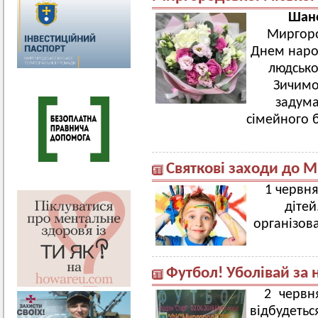
Шано
Миргоро
Днем наро
людсько
Зичимо 
задума
сімейного б
Святкові заходи до М
1 червня
дітей
організов
Футбол! Уболівай за 
2 червн
відбудеть