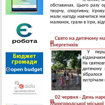
обставинах. Цього разу о
творчу, спортивну, ігров
мали нагоду навчитися ми
малюнок, грали в ігри, від
Свято на дитячому м
Енергетиків
У перш
відзначаєм
На святков
дитячому 
зібралося
зустрічали 
02 червня - День на
Миргородської міської 