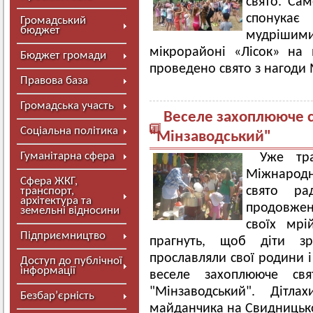
свято. Сам
спонукає
Громадський
бюджет
мудрішими
мікрорайоні «Лісок» на
Бюджет громади
проведено свято з нагоди 
Правова база
Громадська участь
Веселе захоплююче с
Соціальна політика
"Мінзаводський"
Гуманітарна сфера
Уже тра
Міжнародн
Сфера ЖКГ,
свято ра
транспорт,
архітектура та
продовжен
земельні відносини
своїх мрі
Підприємництво
прагнуть, щоб діти з
прославляли свої родини і
Доступ до публічної
інформації
веселе захоплююче св
"Мінзаводський". Дітл
Безбар’єрність
майданчика на Свидницьког