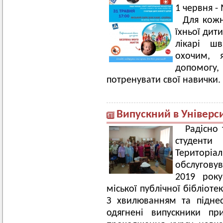
1 червня -
Для кожно
їхньої дит
лікарі ш
охочим, 
допомогу,
потренувати свої навички.
Випускний в Універси
Радісно 
студенти
Територ
обслугову
2019 року
міської публічної бібліот
З хвилюванням та підне
одягнені випускники пр