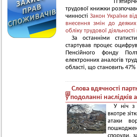
П’ятир
трудової книжки розпочавс
чинності
Закон України ві
внесення змін до деяких
обліку трудової діяльності
За останніми статист
стартував процес оцифру
Пенсійного фонду Полт
електронних аналогів труд
області, що становить 47% в
Слова вдячності пар
у подоланні наслідків 
У ніч з
вкотре зіт
атаки во
пошкодже
споруди, з