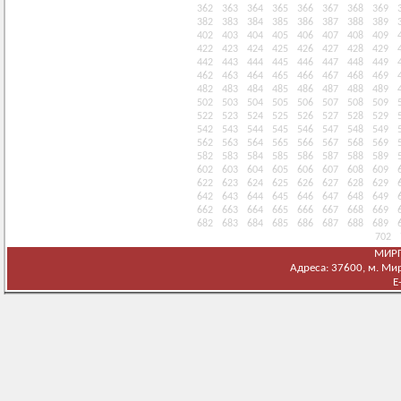
362
363
364
365
366
367
368
369
382
383
384
385
386
387
388
389
402
403
404
405
406
407
408
409
422
423
424
425
426
427
428
429
442
443
444
445
446
447
448
449
462
463
464
465
466
467
468
469
482
483
484
485
486
487
488
489
502
503
504
505
506
507
508
509
522
523
524
525
526
527
528
529
542
543
544
545
546
547
548
549
562
563
564
565
566
567
568
569
582
583
584
585
586
587
588
589
602
603
604
605
606
607
608
609
622
623
624
625
626
627
628
629
642
643
644
645
646
647
648
649
662
663
664
665
666
667
668
669
682
683
684
685
686
687
688
689
702
МИРГ
Адреса: 37600, м. Мирг
E