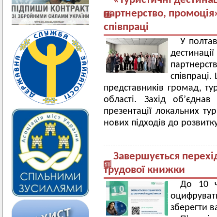
«Туристичні дестинац
партнерство, промоція
співпраці
У полтав
дестина
партнерст
співпраці.
представників громад, тур
області. Захід об’єднав
презентації локальних ту
нових підходів до розвитку
Завершується перехі
трудової книжки
До 10 ч
оцифруват
зберегти в