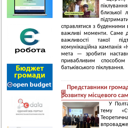
піклуванн
близької 
підтрима
справлятися з буденними 
важливі моменти. Саме д
важливості такої пі
комунікаційна кампанія «Н
мета — зробити наставн
привабливим способом 
батьківського піклування.
Представники громади
розвитку місцевого са
У Полта
тему «Ст
Теорет
впровадж