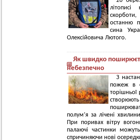
26 бере
літописі
скорботи
останню п
сина Укр
Олексійовича Лютого.
Як швидко поширюєть
небезпечно
З настан
пожеж в е
торішньої 
створюют
поширюват
полум’я за лічені хвилин
При поривах вітру вогон
палаючі частинки можуть
спричиняючи нові осередк