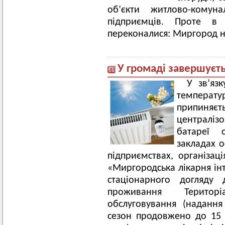
об’єкти житлово-комун
підприємців. Проте 
переконалися: Миргород н
У громаді завершуєт
У зв’яз
темпера
припиняє
централі
батареї 
закладах о
підприємствах, організац
«Миргородська лікарня інт
стаціонарного догляду 
проживання Територі
обслуговування (надання
сезон продовжено до 15 