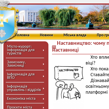
Головна
Новини
Міська влада
Про г
Наставництво: чому п
Місто-курорт:
наставниці
інформація для
туристів
Хто впли
Захиснику,
віці?
Захисниці
Хто пок
Інформація для
Ставайт
ВПО
Дізнава
освітньо
Інформація
управлінь і відділів
платформі
Економіка міста
Проєкти міста