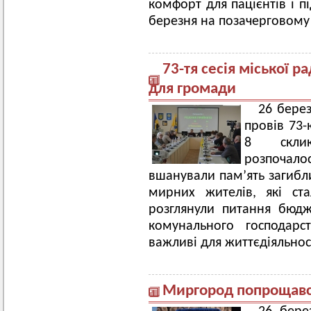
комфорт для пацієнтів і п
березня на позачерговому 
73-тя сесія міської 
для громади
26 бере
провів 73-
8 склик
розпочало
вшанували пам’ять загибли
мирних жителів, які ст
розглянули питання бюдже
комунального господарс
важливі для життєдіяльнос
Миргород попрощавс