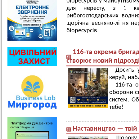
біоресурсів у майбутньому
для нересту, з 1 кв
рибогосподарських водних
щорічна весняно-літня н
біоресурсів.
116-та окрема брига
створює новий підрозд
Досить 
керуй, наб
116-та 
оборони ст
систем. Об
тебе!
Наставництво — твій д
Щороку 