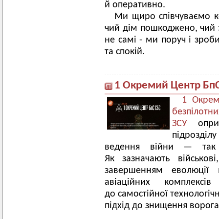
й оперативно.
Ми щиро співчуваємо к
чий дім пошкоджено, чий 
не самі - ми поруч і зро
та спокій.
1 Окремий Центр Бп
1 Окрем
безп
ЗСУ
опри
підрозділу
ведення війни — так з
Як зазначають військові
завершенням еволюції 
авіаційних комплекс
до самостійної технологіч
підхід до знищення ворога