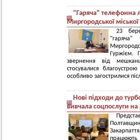
"Гаряча" телефонна л
Миргородської міської
23 бер
"гаряча"
Миргород
Гуржієм. 
звернення від мешкан
стосувалися благоустрою
особливо загострилися піс
Нові підходи до тур
вивчала соцпослуги на 
Пред
Полтавщин
Закарпатт
працюють с