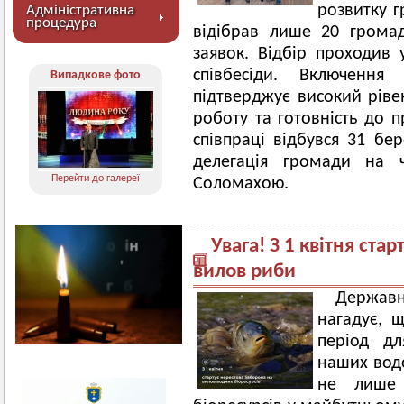
розвитку г
Адміністративна
процедура
відібрав лише 20 громад
заявок. Відбір проходив 
співбесіди. Включенн
Випадкове фото
підтверджує високий ріве
роботу та готовність до п
співпраці відбувся 31 бер
делегація громади на 
Перейти до галереї
Соломахою.
Увага! З 1 квітня ста
вилов риби
Державн
нагадує, 
період дл
наших водо
не лише 