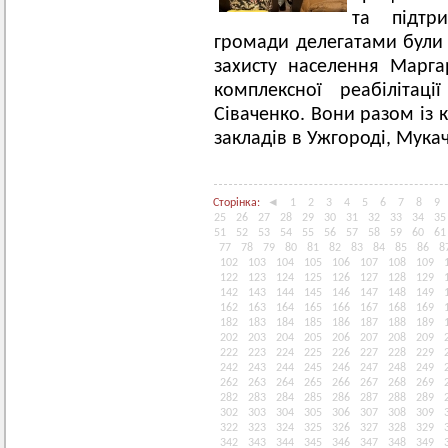
та підтр
громади делегатами були 
захисту населення Марг
комплексної реабілітаці
Сіваченко. Вони разом із 
закладів в
Ужгороді
,
Мука
Сторінка:
◄
1
2
3
4
5
6
7
8
9
25
26
27
28
29
30
31
32
33
34
35
51
52
53
54
55
56
57
58
59
60
61
77
78
79
80
81
82
83
84
85
86
8
102
103
104
105
106
107
108
109
122
123
124
125
126
127
128
129
142
143
144
145
146
147
148
149
162
163
164
165
166
167
168
169
182
183
184
185
186
187
188
189
202
203
204
205
206
207
208
209
222
223
224
225
226
227
228
229
242
243
244
245
246
247
248
249
262
263
264
265
266
267
268
269
282
283
284
285
286
287
288
289
302
303
304
305
306
307
308
309
322
323
324
325
326
327
328
329
342
343
344
345
346
347
348
349