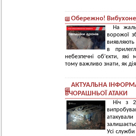
Обережно! Вибухоне
На жаль
ворожої з
виявляють 
в прилегл
небезпечні об’єкти, які
тому важливо знати, як ді
АКТУАЛЬНА ІНФОРМ
ВЧОРАШНЬОЇ АТАКИ
Ніч з 
випробува
атакували 
залишаєть
Усі служби