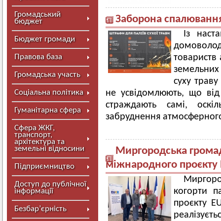
Громадський
Заборона спалювання
бюджет
Із наст
Бюджет громади
домоволоді
Правова база
товариств 
земельних 
Громадська участь
суху траву
Соціальна політика
не усвідомлюють, що від
страждають самі, оскіл
Гуманітарна сфера
забруднення атмосферного
Сфера ЖКГ,
транспорт,
архітектура та
земельні відносини
Миргородська громад
міжнародного проєкту 
Підприємництво
Миргоро
Доступ до публічної
когорти п
інформації
проєкту EU
Безбар’єрність
реалізуєт