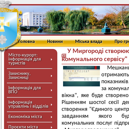
Головна
Новини
Міська влада
Про г
У Миргороді створю
Місто-курорт:
комунального сервісу"
інформація для
туристів
Мешкан
Захиснику,
отримают
Захисниці
показників
Інформація для
за комунал
ВПО
вікна", яке буде створен
Рішенням шостої сесії де
Інформація
управлінь і відділів
створення "Єдиного центр
завданням якого буд
Економіка міста
комунальних послуг підпр
Проєкти міста