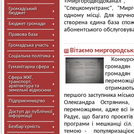
«Миргородводоканал
"Спецкомунтранс", "Мир
Громадський
бюджет
одному місці. Для зручно
створена єдина база спожи
Бюджет громади
абонентського обслуговув
Правова база
Громадська участь
Вітаємо миргородськ
Соціальна політика
Конкурс
громадян
Гуманітарна сфера
громадян
Сфера ЖКГ,
переможців
транспорт,
архітектура та
отримають
земельні відносини
першого заступника місько
Підприємництво
Олександра Острянина,
переможцями, адже всі іні
Доступ до публічної
інформації
Радує, що багато проєктів
програми і мешканці сіл. 
Безбар’єрність
темою - популяризацією