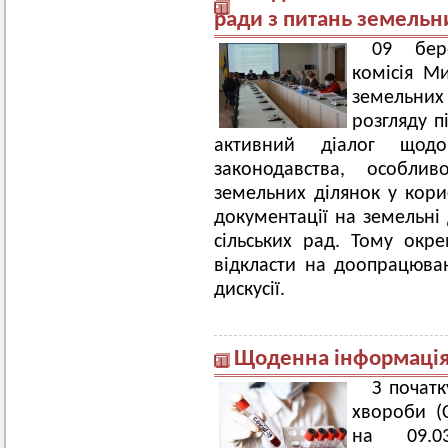
ради з питань земельни
09 бер
комісія Ми
земельних 
розгляду п
активний діалог щод
законодавства, особли
земельних ділянок у кор
документації на земельні
сільських рад. Тому окр
відкласти на доопрацюван
дискусії.
Щоденна інформація 
З початк
хвороби (
на 09.0