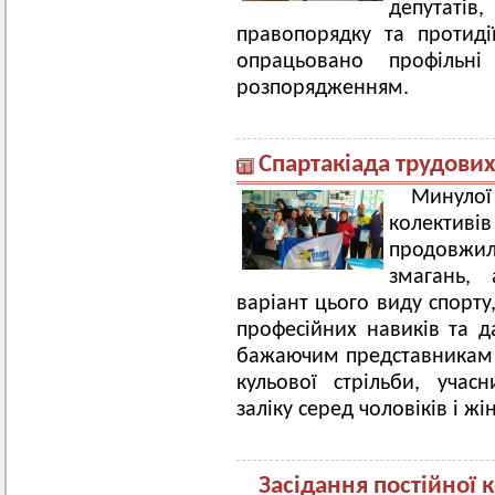
депутаті
правопорядку та протидії
опрацьовано профільні
розпорядженням.
Спартакіада трудових
Минуло
колективі
продовжил
змагань,
варіант цього виду спорту
професійних навиків та д
бажаючим представникам к
кульової стрільби, учас
заліку серед чоловіків і ж
Засідання постійної 