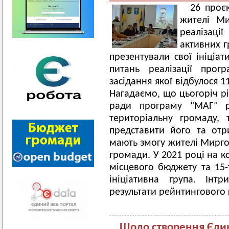
26 проєк
жителі Ми
реалізац
активних г
презентували свої ініціат
питань реалізації прог
засідання якої відбулося 1
Нагадаємо, що цьогоріч рі
ради програму "МАГ" 
територіальну громаду, 
представити його та отр
мають змогу жителі Миргор
громади. У 2021 році на к
місцевого бюджету та 15-
ініціативна група. Інт
результати рейнтингового
Щодо створення Єди