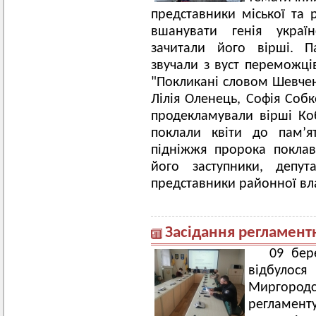
представники міської та 
вшанувати генія украї
зачитали його вірші. П
звучали з вуст переможці
"Покликані словом Шевчен
Лілія Оленець, Софія Собк
продекламували вірші Коб
поклали квіти до пам’я
підніжжя пророка поклав
його заступники, депут
представники районної вл
Засідання регламентн
09 бере
відбулос
Миргород
регламент