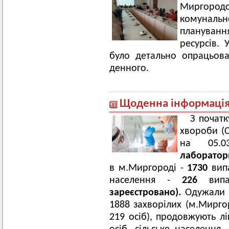
Миргородсь
комунальн
плануванн
ресурсів. 
було детально опрацьов
денного.
Щоденна інформація 
З початк
хвороби (
на 05.
лаборатор
в м.Миргороді -
1730
випа
населення -
226
вип
зареєстровано).
Одужали в
1888 захворілих (м.Миргор
219 осіб), продовжують л