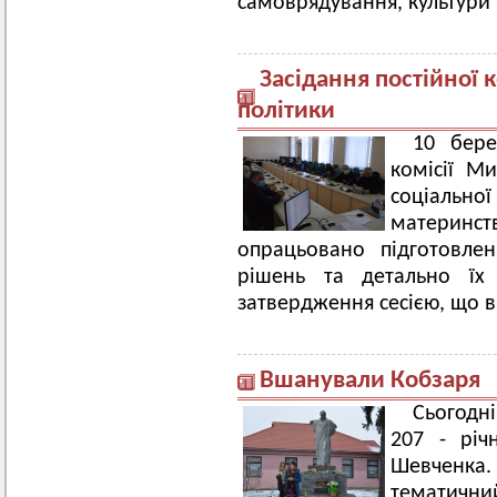
самоврядування, культури т
Засідання постійної к
політики
10 бере
комісії Ми
соціальн
материнств
опрацьовано підготовле
рішень та детально їх
затвердження сесією, що в
Вшанували Кобзаря
Сьогодні
207 - річ
Шевченка. 
тематичн