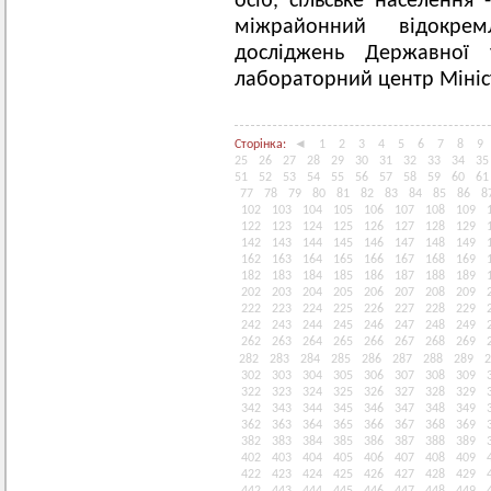
осіб, сільське населення
міжрайонний відокрем
досліджень Державної 
лабораторний центр Мініс
Сторінка:
◄
1
2
3
4
5
6
7
8
9
25
26
27
28
29
30
31
32
33
34
35
51
52
53
54
55
56
57
58
59
60
61
77
78
79
80
81
82
83
84
85
86
8
102
103
104
105
106
107
108
109
122
123
124
125
126
127
128
129
142
143
144
145
146
147
148
149
162
163
164
165
166
167
168
169
182
183
184
185
186
187
188
189
202
203
204
205
206
207
208
209
222
223
224
225
226
227
228
229
242
243
244
245
246
247
248
249
262
263
264
265
266
267
268
269
282
283
284
285
286
287
288
289
2
302
303
304
305
306
307
308
309
322
323
324
325
326
327
328
329
342
343
344
345
346
347
348
349
362
363
364
365
366
367
368
369
382
383
384
385
386
387
388
389
402
403
404
405
406
407
408
409
422
423
424
425
426
427
428
429