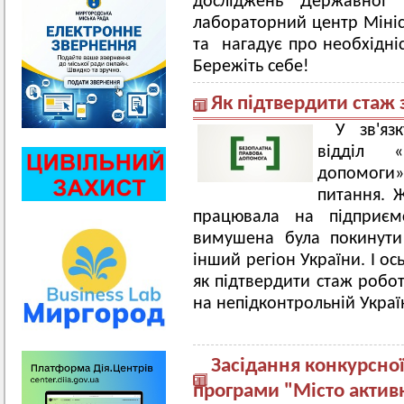
досліджень Державної 
лабораторний центр Мініс
та нагадує про необхідні
Бережіть себе!
Як підтвердити стаж 
У зв'яз
відділ 
допомо
питання. Ж
працювала на підприємс
вимушена була покинути
інший регіон України. І ос
як підтвердити стаж робо
на непідконтрольній Украї
Засідання конкурсної 
програми "Місто актив