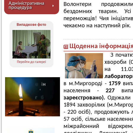
Адміністративна
Волонтери продовжил
процедура
бездомних тварин. У
переможців! Чия ініціати
Випадкове фото
чекаємо на наступний рік.
Щоденна інформація 
З початк
хвороби (
Перейти до галереї
на 11.
лаборатор
в м.Миргороді -
1759
випа
населення -
227
вип
зареєстровано).
Одужали в
1894 захворілих (м.Миргор
- 220 осіб), продовжують
57 осіб, сільське населен
міжрайонний відокрем