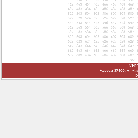
442
443
444
445
446
447
448
449
462
463
464
465
466
467
468
469
482
483
484
485
486
487
488
489
502
503
504
505
506
507
508
509
522
523
524
525
526
527
528
529
542
543
544
545
546
547
548
549
562
563
564
565
566
567
568
569
582
583
584
585
586
587
588
589
602
603
604
605
606
607
608
609
622
623
624
625
626
627
628
629
642
643
644
645
646
647
648
649
662
663
664
665
666
667
668
669
682
683
684
685
686
687
688
689
702
МИРГ
Адреса: 37600, м. Мирг
E