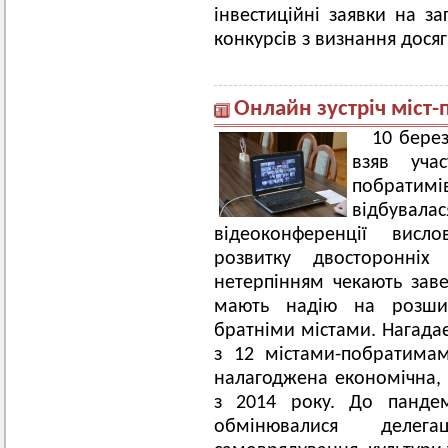
інвестиційні заявки на за
конкурсів з визнання досяг
Онлайн зустріч міст-
10 бере
взяв уча
побратим
відбувал
відеоконференції висло
розвитку двосторонніх 
нетерпінням чекають за
мають надію на розши
братніми містами. Нагада
з 12 містами-побратимам
налагоджена економічна, 
з 2014 року. До пандем
обмінювалися делег