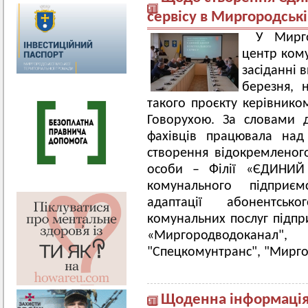
сервісу в Миргородські
У Мирг
центр кому
засіданні 
березня, 
такого проєкту керівник
Говорухою. За словами 
фахівців працювала над 
створення відокремленого
особи – Філії «ЄДИНИ
комунального підприє
адаптації абонентськ
комунальних послуг підпр
«Миргородводоканал
"Спецкомунтранс", "Мирго
Щоденна інформація 