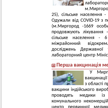
лабораторн
м.Миргород
25), сільське населення -
Одужали від COVID-19 з по
(м.Миргород -1669 особи
продовжують лікування 
сільське населення - 6
міжрайонний відокрем
досліджень Державної 
лабораторний центр Мініс
Перша вакцинація м
У Мирг
вакцинації
з області 
вакцини індійського вир
проводять медики із 
комунального некомерці
центр первинної медико