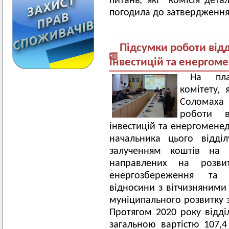
питань, які комісія дета
погодила до затвердження 
Підсумки роботи відд
інвестицій та енергом
На пла
комітету, 
Соломаха
роботи ві
інвестицій та енергомене
начальника цього відділ
залученням коштів на р
направлених на розвит
енергозбереження та е
відносини з вітчизняними
муніципального розвитку з
Протягом 2020 року відді
загальною вартістю 107,4