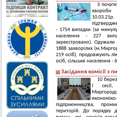
З початк
хвороби
10.03.21р
підтвердже
- 1754 випадки (за минулу
населення - 227 вип
зареєстровано). Одужали в
1888 захворілих (м.Миргор
219 осіб), продовжують лі
осіб, сільське населення - 6
Засідання комісії з 
10 берез
ї сесії,
Миргородсь
економік
підприємництва, проми
територій. До порядку 