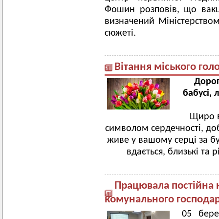
Фошин розповів, що вакц
визначений Міністерством
сюжеті.
Вітання міського гол
Дорог
бабусі, 
Щиро в
символом сердечності, доб
живе у вашому серці за бу
вдається, близькі та
Працювала постійна к
комунального господар
05 бере