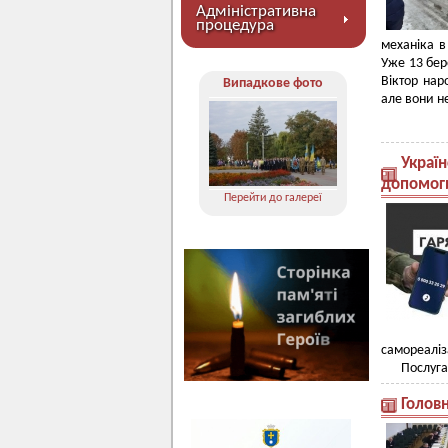
Адміністративна
процедура
механіка в
Уже 13 бер
Віктор нар
Випадкове фото
але вони н
Україн
допомоги
Перейти до галереї
самореаліза
Послуга
Головн