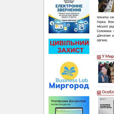
початку се
Гирка. Во
міської ра
Соломаха 
дівчатам а
органу.
У Мир
Особл