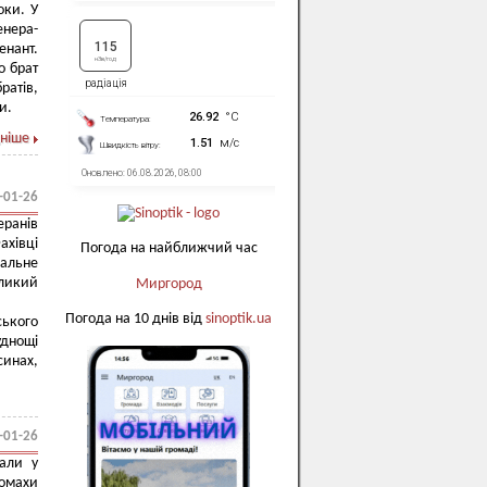
оки. У
енера-
енант.
о брат
ратів,
ти.
ніше
-01-26
ранів
ахівці
Погода на найближчий час
іальне
ликий
Миргород
Погода на 10 днів від
sinoptik.ua
ького
уднощі
инах,
-01-26
али у
ломахи