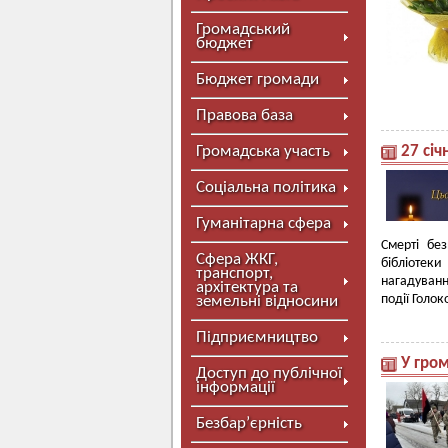
Громадський
бюджет
Бюджет громади
Правова база
Громадська участь
27 січ
Соціальна політика
Гуманітарна сфера
Смерті без
Сфера ЖКГ,
бібліотек
транспорт,
нагадуванн
архітектура та
події Голо
земельні відносини
Підприємництво
У гро
Доступ до публічної
інформації
Безбар’єрність