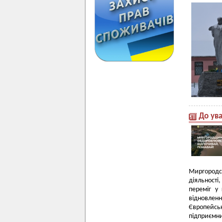
До ува
Миргородс
діяльності
переміг у
відновленн
Європейсь
підприємн