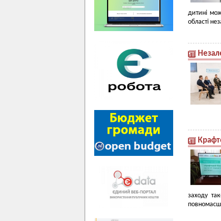
дитині мож
області нез
Незал
Крафт
заходу та
повномасшт