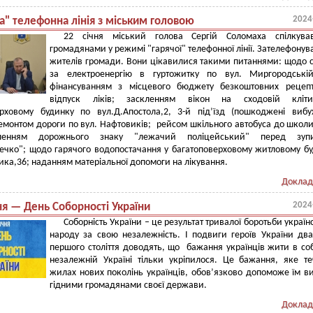
2024
а" телефонна лінія з міським головою
22 січня міський голова Сергій Соломаха спілкува
громадянами у режимі "гарячої" телефонної лінії. Зателефонув
жителів громади. Вони цікавилися такими питаннями: щодо 
за електроенергію в гуртожитку по вул. Миргородській
фінансуванням з місцевого бюджету безкоштовних рецепт
відпуск ліків; заскленням вікон на сходовій кліт
ерховому будинку по вул.Д.Апостола,2, 3-й під’їзд (пошкоджені виб
емонтом дороги по вул. Нафтовиків; рейсом шкільного автобуса до школ
енням дорожнього знаку "лежачий поліцейський" перед зуп
ечко"; щодо гарячого водопостачання у багатоповерховому житловому б
сика,36; наданням матеріальної допомоги на лікування.
Доклад
2024
ня — День Соборності України
Соборність України – це результат тривалої боротьби україн
народу за свою незалежність. І подвиги героїв України дв
першого століття доводять, що бажання українців жити в со
незалежній Україні тільки укріпилося. Це бажання, яке т
жилах нових поколінь українців, обов’язково допоможе їм в
гідними громадянами своєї держави.
Доклад