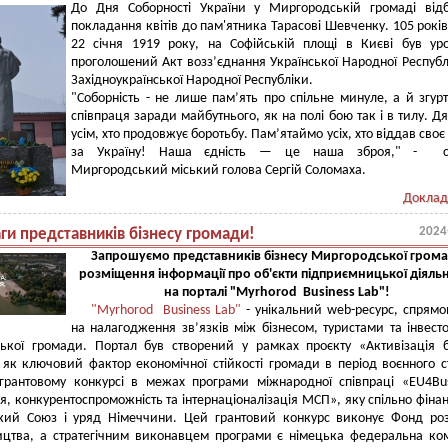
До Дня Соборності України у Миргородській громаді від
покладання квітів до пам'ятника Тарасові Шевченку. 105 років
22 січня 1919 року, на Софійській площі в Києві був ур
проголошений Акт возз’єднання Української Народної Республ
Західноукраїнської Народної Республіки.
"Соборність - не лише пам’ять про спільне минуле, а й згур
співпраця заради майбутнього, як на полі бою так і в тилу. Д
усім, хто продовжує боротьбу. Пам’ятаймо усіх, хто віддав своє
за Україну! Наша єдність — це наша зброя," - с
Миргородський міський голова Сергій Соломаха.
Доклад
2024
ги представників бізнесу громади!
Запрошуємо представників бізнесу Миргородської гром
розміщення інформації про об'єкти підприємницької діяль
на порталі "Myrhorod Business Lab"!
"Myrhorod Business Lab"
- унікальний web-ресурс, спрям
на налагодження зв’язків між бізнесом, туристами та інвес
ької громади. Портал був створений у рамках проєкту «Активізація б
, як ключовий фактор економічної стійкості громади в період воєнного с
 грантовому конкурсі в межах програми міжнародної співпраці «EU4Bus
я, конкурентоспроможність та інтернаціоналізація МСП», яку спільно фіна
кий Союз і уряд Німеччини. Цей грантовий конкурс виконує Фонд ро
ицтва, а стратегічним виконавцем програми є німецька федеральна ко