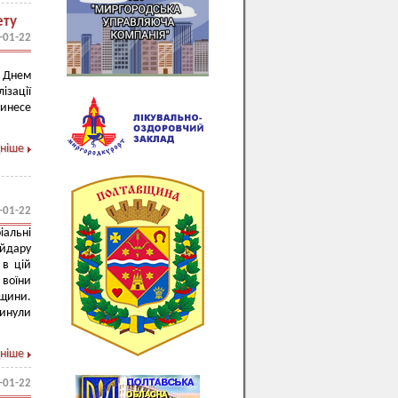
ету
-01-22
Днем
ізації
инесе
ніше
-01-22
іальні
айдару
 в цій
 воїни
вщини.
гинули
ніше
-01-22