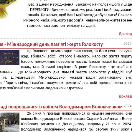
Вас із Днем народження.
Бажаємо найголовнішого у ці дні
ПЕРЕМОГИ! Зичимо оптимізму, реалізації ідей і задумани
планів.
Бажаємо, щоб Ваші мрії завжди збувалися!
Бажає
мирного неба, міцного здоров’я, невичерпної життєвої ене
гарного настрою, оптимізму та удачі.
Доклад
2024
ня - Міжнародний день пам’яті жертв Голокосту
Це Голокост - всього одне лиш слово, та його сенс - пекучи
жар, вбивали всіх!.. старого і малого, мало хто життя поряту
Історію неможливо повернути назад. Історія нашої Батьківщи
жаль, має й сумні сторінки. В роки Голокосту - це країна с
винних... До Міжнародного дня пам'яті жертв Голокосту у відділі Пуб
и ім. Д.Гурамішвілі Миргородської міської ради організовано вист
я "Горить свіча, і пам'ять полум'ям тремтить", на якій представлено кни
косту пов'язані з великими людськими втратами.
Доклад
2024
маді попрощалися із воїном Володимиром Воловіченком
26 січня у громаді попрощалися із нашим земляком, см
воїном Володимиром Воловіченком. Старший лейтенант Вол
Юрійович загинув на Донецькому напрямку 21 січня 2024
Володимир Воловіченко народився 16 серпня 1999 року в