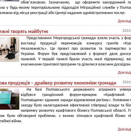
обов’язковою. Зазначаємо, що оформити закордонний па
на у будь-якому територіальному підрозділі Міграційної служби у Полта
алежно від місця реєстрації або Центрі надання адміністративних послуг.
Доклад
2024
ежні творять майбутнє
Представники Миргородської громади взяли участь у фор
виставці продукції переможців конкурсу грантів «Ку
Незалежність». Це проєкт про розвиток та партнерство 
України. Форум був представлений у форматі двох диску
панелей. У першій панелі брали участь малі підприємці, як
учасниками грантової програми та ділилися власним досвідом
Доклад
2024
ова продукція – драйвер розвитку економіки громади
На базі Полтавського державного аграрного універс
відбувся грандіозний форум-ярмарок «Крафтовий б
Полтавщини: єднання заради відновлення регіону». Головною
заходу було налагодження ефективної співпраці влади та біз
напрямку розвитку крафтового бізнесу Полтавської області. П
кож були обговорені проблеми, з якими зіткнувся крафтовий бізнес п
абної війни.
Доклад