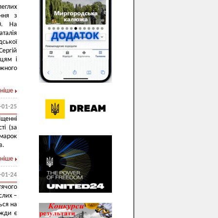
леглих
ення з
50. На
аталія
дської
Сергій
цям і
іжного
ніше
-01-25
іщенні
ті (за
рмарок
в.
ніше
-01-24
ячого
слих –
ься на
вжди є