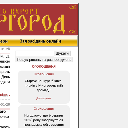
мери
Зал засідань онлайн
-01-28
ім. Д.
авкою
зиції
ОГОЛОШЕННЯ
ідають
Оголошення
 День
Стартує конкурс бізнес-
авдяки
планів у Миргородській
громаді!
ніше
Докладніше
-01-28
Оголошення
кого
Нагадуємо, що 6 серпня
лочко
2026 року завершується
громадське обговорення
тають