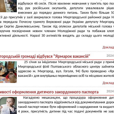
відбулася 46 сесія. Після хвилини мовчання у пам'ять про по
від рук російських окупантів, депутати ухвалювали ріш
внесених до порядку денного питань. Таких було більше 
сії до присутніх у залі звернулася голова Миргородської районної ради Н
на передала Почесну грамоту Верховної ради України депутату Миргоро
ди Сергію Данилевському. Також під оплески депутатів міський голова 
вручив посвідчення новим членам Молодіжної ради та побажав хлоп
ктивної діяльності. Наразі 30 активістів входять до складу цього молод
Доклад
2024
городській громаді відбувся "Ярмарок вакансій"
25 січня за ініціативи Миргородської міської ради у прим
Миргородської філії Полтавського обласного центру зайнятос
адресою м. Миргород, вул. Гоголя, 94) було проведено «Я
вакансій» для внутрішньо переміщених осіб та місцевих жителі
Доклад
2024
ивості оформлення дитячого закордонного паспорта
Нагадуємо мешканцям, що процедура оформлення дит
закордонного паспорта відрізняється від документування доро
такий паспорт може бути оформлений з народження та видаєт
4 роки, присутність дитини під час подачі документів не за