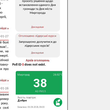
проєкту рішення щодо
 -
встановлення єдиного Дня
х
громади та Дня міста
мо
Миргорода
ргії,
Докладніше
ніше
Оголошено лідерські курси
-01-27
Запрошуємо долучитися до
й болі
лідерських курсів!
вав!..
ни, на
Докладніше
мерті.
лічної
Архів оголошень
авку-
Poll ID
0
does not exist.
ги про
ніше
-01-26
іливим
одимир
 року.
 селі