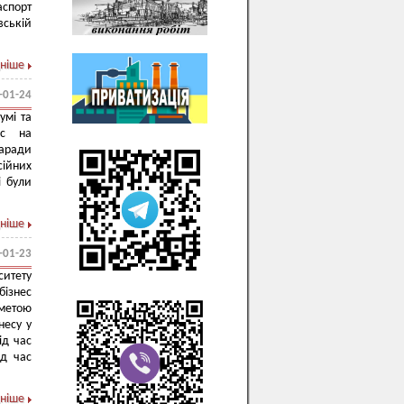
спорт
вській
ніше
-01-24
умі та
рс на
заради
сійних
і були
.
ніше
-01-23
итету
ізнес
 метою
несу у
ід час
ід час
ніше