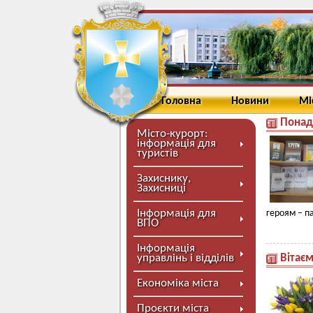
Головна
Новини
Мі
Понад 
Місто-курорт:
інформація для
туристів
Захиснику,
Захисниці
Інформація для
героям – п
ВПО
Інформація
управлінь і відділів
Вітає
Економіка міста
Проєкти міста