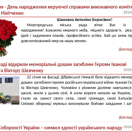
чня - День народження керуючої справами виконавчого коміт
2024
 Нікітченко
Шановна Антоніно Борисівно!
Миргородська міська рада вітає Вас із 
народження!
Бажаємо мирного неба, міцного здоров’я,
реал
ідей і задуманих планів, професійного успіху.
Хай ця зима пр
довгоочікуваний мир на нашу землю.
Доклад
маді відкрили меморіальні дошки загиблим Героям Іванові
2024
та Віктору Шевченку
22 січня на фасаді Дібрівської гімназії було відкрито мемор
дошки загиблим героям російсько-української війни Іванові Г
та Віктору Шевченку. Чоловіки з різними долями навчалися
школі, жили у цьому селі. А коли вороги напали на Україну,
стали на захист свого села, своєї громади, своєї Батькі
Сміливі оборонці мужньо виконували бойове завдання і за
Доклад
2024
оборності України – символ єдності українського народу