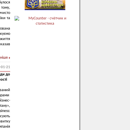
булося
 тому,
очисто
іки та
тована
якуємо
 життя
казав
ніше
-01-21
ади до
ності
ований
торами
ізнес-
тану»,
iness:
нсують
звитку
мпанія