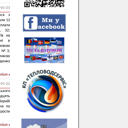
-01-23
вся з
али 12
сплати
, 32;
ів на
ині в
уховою
и № 3;
инкою
удинку
ніше
-01-22
ського
адцять
борній
ече по
ирости
ніше