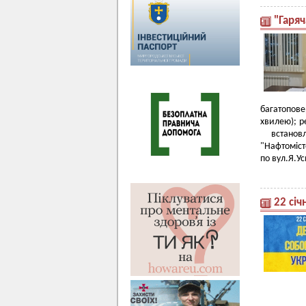
"Гаряч
багатопов
хвилею); р
встановл
"Нафтоміст
по вул.Я.У
22 січ