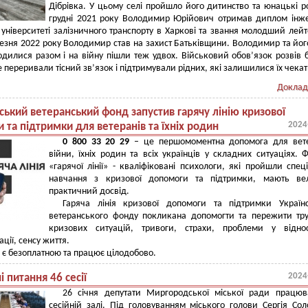
Дібрівка. У цьому селі пройшло його дитинство та юнацькі р
грудні 2021 року Володимир Юрійович отримав диплом інж
 університеті залізничного транспорту в Харкові та звання молодший лейт
езня 2022 року Володимир став на захист Батьківщини. Володимир та йог
одилися разом і на війну пішли теж удвох. Військовий обов’язок розвів б
е переривали тісний зв’язок і підтримували рідних, які залишилися їх чека
Доклад
ський ветеранський фонд запустив гарячу лінію кризової
2024
 та підтримки для ветеранів та їхніх родин
0 800 33 20 29
– це першомоментна допомога для вете
війни, їхніх родин та всіх українців у складних ситуаціях. Ф
«гарячої лінії» - кваліфіковані психологи, які пройшли спец
навчання з кризової допомоги та підтримки, мають ве
практичний досвід.
Гаряча лінія кризової допомоги та підтримки Українс
ветеранського фонду покликана допомогти та пережити тр
кризових ситуацій, тривоги, страхи, проблеми у віднос
ції, сенсу життя.
 є безоплатною та працює цілодобово.
2024
і питання 46 сесії
26 січня депутати Миргородської міської ради працюв
сесійній залі. Під головуванням міського голови Сергія Со