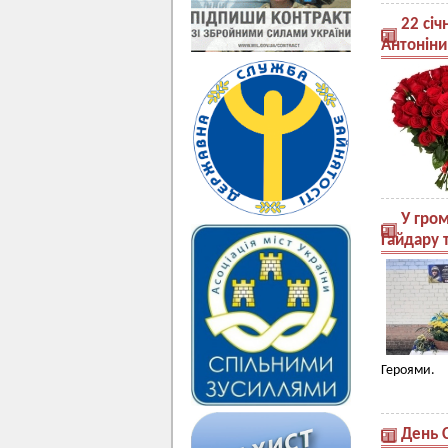
22 сі
Антоніни
У гро
Гайдару 
Героями.
День С