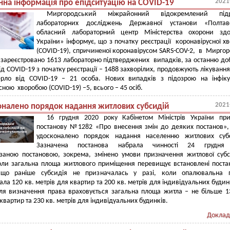
2021
на інформація про епідситуацію на COVID-19
Миргородський міжрайонний відокремлений підр
лабораторних досліджень Державної установи «Полтав
обласний лабораторний центр Міністерства охорони здо
України» інформує, що з початку реєстрації коронавірусної х
(COVID-19), спричиненої коронавірусом SARS-COV-2, в Миргор
 зареєстровано 1613 лабораторно підтверджених випадків, за останню доб
д COVID-19 з початку реєстрації – 1488 захворілих, продовжують лікуванн
ерло від COVID-19 – 21 особа. Нових випадків з підозрою на інфік
сною хворобою (COVID-19) –5, всього – 45 осіб.
2021
оналено порядок надання житлових субсидій
16 грудня 2020 року Кабінетом Міністрів України при
постанову №1282 «Про внесення змін до деяких постанов»
удосконалено порядок надання населенню житлових субс
Зазначена постанова набрала чинності 24 грудня
заною постановою, зокрема, змінено умови призначення житлової субс
оли загальна площа житлового приміщення перевищує встановлені пост
що раніше субсидія не призначалась у разі, коли опалювальна 
ла 120 кв. метрів для квартир та 200 кв. метрів для індивідуальних будинк
ля визначення права враховується загальна площа житла – не більше 1
квартир та 230 кв. метрів для індивідуальних будинків.
Доклад