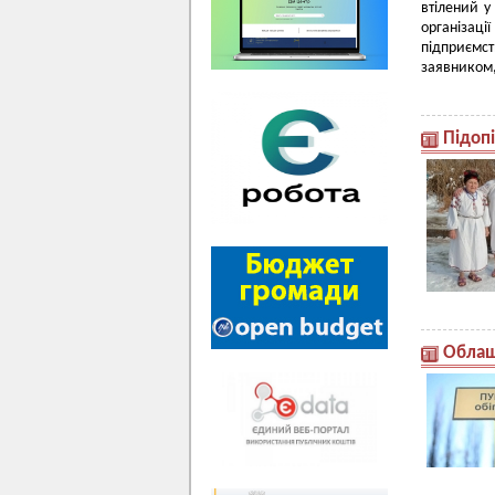
втілений у
організац
підприємст
заявником,
Підопі
Облаш