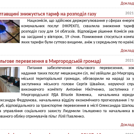
Доклад
2021
лтавщині знижується тариф на розподіл газу
Нацкомісія, що здійснює держрегулювання у сферах енерге
комунальних послуг (НКРЕКП), схвалила зниження тариф
розподіл газу для 14 облгазів. Відповідне рішення Комісія ух
на засіданні у вівторок, 19 січня. Пониження стосується компа
яких тарифи були суттєво вищими, аніж у середньому по країні
Доклад
2021
ільгове перевезення в Миргородській громаді
Питання забезпечення пільгового перевезення, зок
надання таких послуг мешканцям сіл, які увійшли до Миргоро
міської територіальної громади, обговорили на нараді за 
заступника міського голови Сергія Швайки, керуючої сп
виконавчого комітету Антоніни Нікітченко, заступника 
Миргородської РДА Віталія Хоменка, начальника юриди
ександра Федрунова, начальника відділу економічного прогнозування і т
уб, відповідального за транспортне перевезення в місті Олександра Шапо
а управління соціального захисту Людмили Ільяшенко та начальника в
ваного обліку отримувачів пільг Лілії Павленко.
Доклад