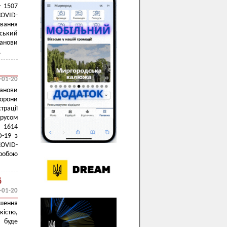
– 1507
COVID-
вання
дський
анови
.
-01-20
анови
хорони
рації
ірусом
о 1614
D-19 з
COVID-
оробою
б
-01-20
ншення
кістю,
а буде