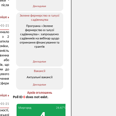
тики -
після
Докладніше
Зелене фермерство в галузі
ніше
садівництва
-01-21
Програма «Зелене
фермерство в галузі
чимало
садівництва»: запрошуємо
о з 2
садівників на вебінар щодо
ратила
отримання фінансування та
оміки,
грантів
амість
овинна
а або
Докладніше
ів, що
ями до
Вакансії
евого
Актуальні вакансії
ечення
 сфери
Докладніше
Архів оголошень
ніше
Poll ID
0
does not exist.
-01-21
ності,
нської