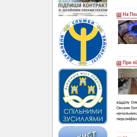
На По
Про п
відділу Ол
Оксани Гол
начальник
персоніфіко