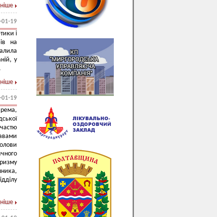
ніше
-01-19
тики і
ів на
валила
ній, у
.
ніше
-01-19
рема,
дської
участю
равами
голови
чного
уризму
шника,
ідділу
ніше