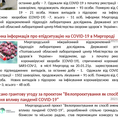
останню добу – 7. Одужали від COVID-19 з початку реєстрації 
захворілих, продовжують лікування
–
93 особи. Померло від 
19 – 21 особа. Нових випадків з підозрою на інфіку
усною хворобою (COVID-19) –7, всього – 51 осіб, інформує Миргоро
ий відокремлений підрозділ лабораторних досліджень Державної уст
ий обласний лабораторний центр Міністерства охорони здоров'я України»
на інформація про епідситуацію на COVID-19 в Миргороді
2021
Миргородський міжрайонний відокремлений
підрозділ лабораторних досліджень Державної уст
«Полтавський обласний лабораторний центр Міністерства о
здоров'я України» повідомляє, що з початку реєст
коронавірусної хвороби (COVID-19), спричиненої коронав
SARS-COV-2, в місті Миргород на 20.01.21р. зареєстрован
но підтверджених випадків, за останню добу – 1. Одужали від COVI
єстрації – 1502 захворілих, продовжують лікування
–
91 осіб. Померло від 
соба. Нових випадків з підозрою на інфікування коронавірусною хв
–3, всього – 48 осіб.
ано грантову угоду за проєктом "Велопроєктування як спосі
2021
я впливу пандемії COVID-19"
Миргородський проєкт "Велопроєктування як спосіб зме
впливу пандемії COVID-19", розроблений спільно громадсь
бізнесом та міською радою, став переможцем конкурсу т