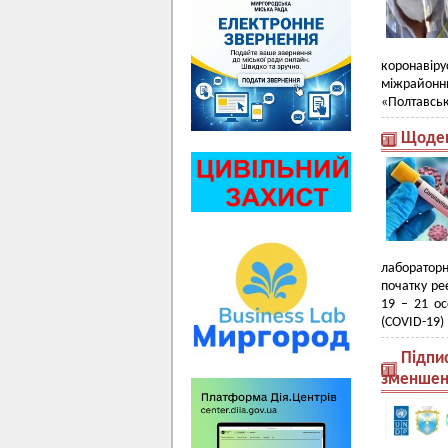
коронавір
міжрайонн
«Полтавськ
Щоден
лаборатор
початку ре
19 – 21 о
(COVID-19) 
Підпис
зменшенн