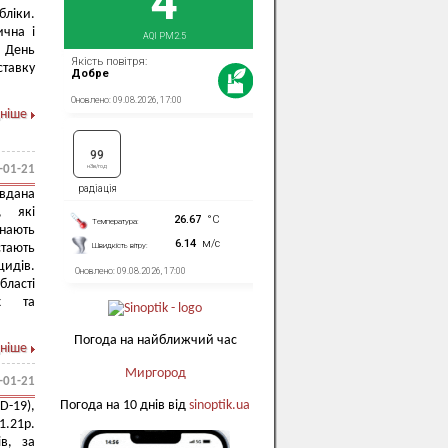
бліки.
ична і
о День
ставку
ніше
-01-21
вдана
, які
знають
стають
цидів.
бласті
их та
Погода на найближчий час
ніше
Миргород
-01-21
Погода на 10 днів від
sinoptik.ua
-19),
1.21р.
в, за