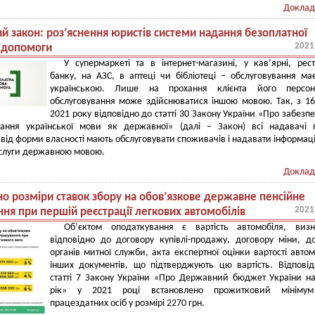
Доклад
й закон: роз’яснення юристів системи надання безоплатної
2021
 допомоги
У супермаркеті та в інтернет-магазині, у кав’ярні, рест
банку, на АЗС, в аптеці чи бібліотеці – обслуговування ма
українською. Лише на прохання клієнта його персон
обслуговування може здійснюватися іншою мовою. Так, з 16
2021 року відповідно до статті 30 Закону України «Про забезп
вання української мови як державної» (далі – Закон) всі надавачі 
від форми власності мають обслуговувати споживачів і надавати інформац
ослуги державною мовою.
Доклад
но розміри ставок збору на обов’язкове державне пенсійне
2021
ння при першій реєстрації легкових автомобілів
Об’єктом оподаткування є вартість автомобіля, визн
відповідно до договору купівлі-продажу, договору міни, д
органів митної служби, акта експертної оцінки вартості автом
інших документів, що підтверджують цю вартість. Відпові
статті 7 Закону України «Про Державний бюджет України н
рік» у 2021 році встановлено прожитковий мініму
працездатних осіб у розмірі 2270 грн.