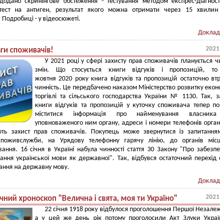
додано скринінгове обстеження - тестування методом експрес-діагнос
ест на антиген, результат якого можна отримати через 15 хвилин 
 Подробиці - у відеосюжеті.
Доклад
2021
ги споживачів!
У 2021 році у сфері захисту прав споживачів планується 
змін. Що стосується книги відгуків і пропозицій, т
жовтня 2020 року книга відгуків та пропозицій остаточно вт
чинність. Це передбачено наказом Міністерство розвитку екон
торгівлі та сільського господарства України № 1130. Так, з
книги відгуків та пропозицій у куточку споживача тепер п
міститися інформація про найменування власник
уповноваженого ним органу, адреси і номери телефонів орган
ють захист прав споживачів. Покупець може звернутися із запитанн
поживслужби, на Урядову телефонну гарячу лінію, до органів місц
ання. 16 січня в Україні набула чинності стаття 30 Закону "Про забезп
ання української мови як державної". Так, відбувся остаточний перехід
ання на державну мову.
Доклад
2021
чний хроноскоп "Велична і свята, моя ти Україно"
22 січня 1918 року відбулося проголошення Першої Незалеж
а у цей же день рік потому проголосили Акт Злуки Украї