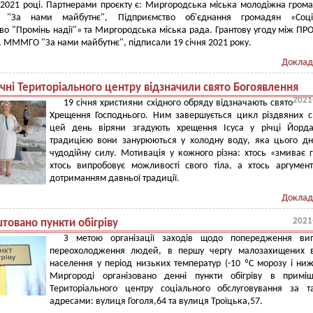
 2021 році. Партнерами проєкту є: Миргородська міська молодіжна гром
ії "За нами майбутнє", Підприємство об'єднання громадян «Соці
во "Промінь надії"» та Миргородська міська рада. Грантову угоду між ПР
 МММГО "За нами майбутнє", підписали 19 січня 2021 року.
Доклад
чні Територіального центру відзначили свято Богоявлення
2021
19 січня християни східного обряду відзначають свято
Хрещення Господнього. Ним завершується цикл різдвяних с
цей день віряни згадують хрещення Ісуса у річці Йорда
традицією вони занурюються у холодну воду, яка цього д
чудодійну силу. Мотивація у кожного різна: хтось «змиває г
хтось випробовує можливості свого тіла, а хтось аргумен
дотриманням давньої традиції.
Доклад
2021
товано пункти обігріву
З метою організації заходів щодо попередження вип
переохолодження людей, в першу чергу малозахищених в
населення у період низьких температур (-10 ºC морозу і ниж
Миргороді організовано денні пункти обігріву в приміщ
Територіального центру соціального обслуговування за 
адресами: вулиця Гоголя,64 та вулиця Троїцька,57.