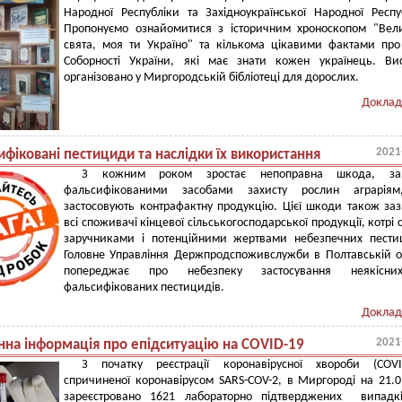
Народної Республіки та Західноукраїнської Народної Респу
Пропонуємо ознайомитися з історичним хроноскопом "Вел
свята, моя ти Україно" та кількома цікавими фактами пр
Соборності України, які має знати кожен українець. Ви
організовано у Миргородській бібліотеці для дорослих.
Доклад
2021
фіковані пестициди та наслідки їх використання
З кожним роком зростає непоправна шкода, за
фальсифікованими засобами захисту рослин аграріям
застосовують контрафактну продукцію. Цієї шкоди також за
всі споживачі кінцевої сільськогосподарської продукції, котрі 
заручниками і потенційними жертвами небезпечних пести
Головне Управління Держпродспоживслужби в Полтавській о
попереджає про небезпеку застосування неякісн
фальсифікованих пестицидів.
Доклад
2021
на інформація про епідситуацію на COVID-19
З початку реєстрації коронавірусної хвороби (COVID
спричиненої коронавірусом SARS-COV-2, в Миргороді на 21.0
зареєстровано 1621 лабораторно підтверджених випадкі