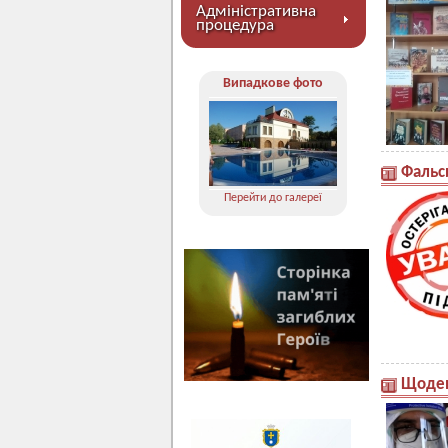
Адміністративна
процедура
Випадкове фото
Фальси
Перейти до галереї
Щоден