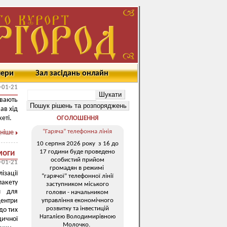
мери
Зал засідань онлайн
-01-21
вають
ав хід
еті.
ОГОЛОШЕННЯ
“Гаряча” телефонна лінія
ніше
10 серпня 2026 року з 16 до
17 години буде проведено
моги
особистий прийом
-01-21
громадян в режимі
ізації
“гарячої” телефонної лінії
пакету
заступником міського
л для
голови - начальником
управління економічного
Центри
розвитку та інвестицій
до тих
Наталією Володимирівною
дичної
Молочко.