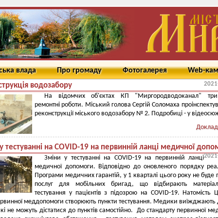
ська влада
Про громаду
Фотогалерея
Web-ка
2021
струкція водозабору
На відомчих об'єктах КП "Миргородводоканал" три
ремонтні роботи. Міський голова Сергій Соломаха проінспектув
реконструкції міського водозабору № 2. Подробиці - у відеосюж
Доклад
у тестуванні на COVID-19 на первинній ланці медичної допо
2021
Зміни у тестуванні на COVID-19 на первинній ланці
медичної допомоги. Відповідно до оновленого порядку реал
Програми медичних гарантій, у 1 кварталі цього року не буде 
послуг для мобільних бригад, що відбирають матеріа
тестування у пацієнтів з підозрою на COVID-19. Натомість 
рвинної меддопомоги створюють пункти тестування. Медики виїжджають 
 які не можуть дістатися до пунктів самостійно. До стандарту первинної ме