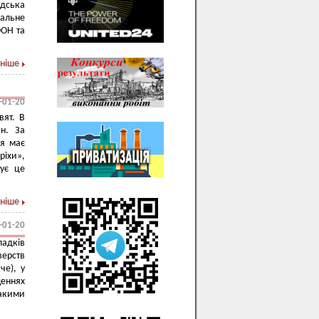
адська
альне
ООН та
ніше
-01-20
вят. В
н. За
ня має
ріхи»,
тує це
ніше
-01-20
адків
ерств
че), у
еннях
такими