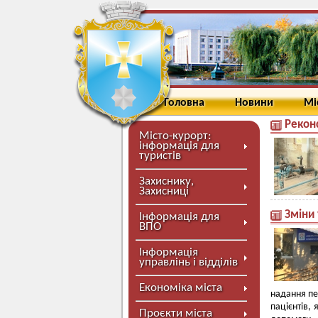
Головна
Новини
Мі
Рекон
Місто-курорт:
інформація для
туристів
Захиснику,
Захисниці
Зміни 
Інформація для
ВПО
Інформація
управлінь і відділів
Економіка міста
надання пе
пацієнтів,
Проєкти міста