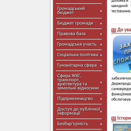
допомоги 
швидкий т
Громадський
тестування.
бюджет
Бюджет громади
До ува
Правова база
Громадська участь
Соціальна політика
Гуманітарна сфера
Сфера ЖКГ,
забезпечу
транспорт,
архітектура та
Держпродс
земельні відносини
самоврядув
функціонув
Підприємництво
обслуговув
Доступ до публічної
інформації
Істори
Безбар’єрність