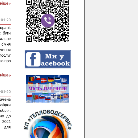
ніше
-01-20
орані,
є бути
альне
 січня
ечення
послуг
ію про
ніше
-01-20
ачена
овідки
обіля,
дно до
а 2021
м для