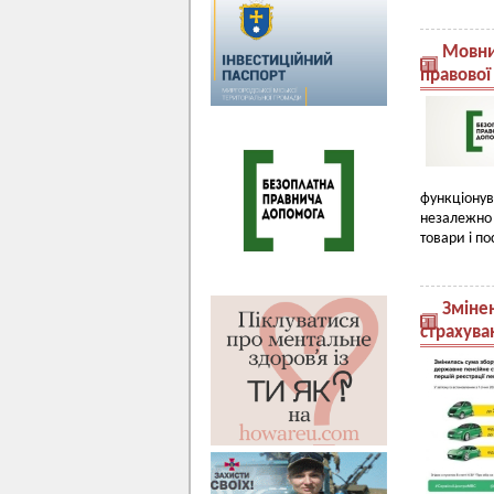
Мовни
правової
функціону
незалежно 
товари і п
Зміне
страхува