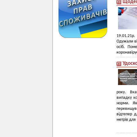
Щоден
19.01.21р.
Одужали ві
осіб. Пом
коронавіру
Удоск
року. Вка
випадку к
норми. Як
перевищува
відтепер д
метрів для 