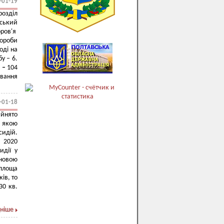
-01-19
озділ
ський
ров'я
вороби
оді на
у – 6.
я
–
104
ування
-01-18
йнято
, якою
идій.
 2020
идії у
ановою
площа
ів, то
30 кв.
ніше