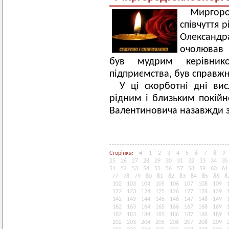
Миргоро
співчуття 
Олександр
очолював
був мудрим керівник
підприємства, був справжн
У ці скорботні дні ви
рідним і близьким покійн
Валентиновича назавжди з
Сторінка:
◄
1
2
3
4
5
6
7
8
9
25
26
27
28
29
30
31
32
33
34
35
51
52
53
54
55
56
57
58
59
60
61
77
78
79
80
81
82
83
84
85
86
8
102
103
104
105
106
107
108
109
122
123
124
125
126
127
128
129
142
143
144
145
146
147
148
149
162
163
164
165
166
167
168
169
182
183
184
185
186
187
188
189
202
203
204
205
206
207
208
209