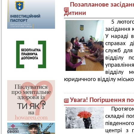
Позапланове засіданн
дитини
5 лютог
засідання 
У нараді в
справах д
служб для 
відділу по
управлінн
відділу м
юридичного відділу місько
Увага! Погіршення по
Протяг
складні по
південного
центрі з 