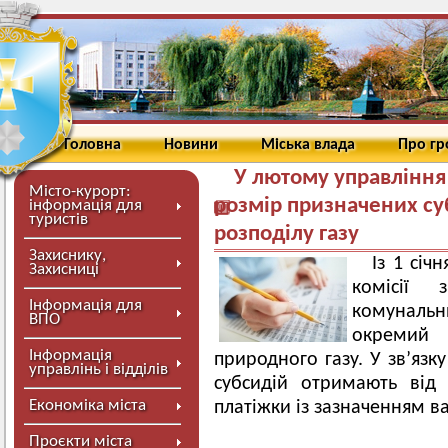
Головна
Новини
Міська влада
Про г
У лютому управління
Місто-курорт:
розмір призначених су
інформація для
туристів
розподілу газу
Захиснику,
Із 1 січ
Захисниці
комісії 
Інформація для
комунальн
ВПО
окремий 
Інформація
природного газу. У зв’язк
управлінь і відділів
субсидій отримають від 
Економіка міста
платіжки із зазначенням ва
Проєкти міста