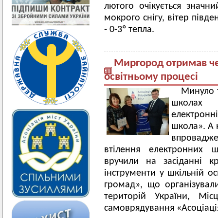
лютого очікується значн
мокрого снігу, вітер півд
- 0-3º тепла.
Миргород отримав чер
освітньому процесі
Минуло т
школах 
електрон
школа». А 
впровадже
втілення електронних щ
вручили на засіданні кр
інструменти у шкільній ос
громад», що організувал
територій України, Міс
самоврядування «Асоціація