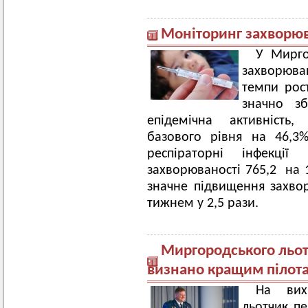
Моніторинг захворюва
У Мирго
захворюван
темпи рос
значно зб
епідемічна активність
базового рівня на 46,3
респіраторні інфекції
захворюваності 765,2 на 1
значне підвищення захво
тижнем у 2,5 рази.
Миргородського льот
визнано кращим пілот
На вихі
льотчик пе