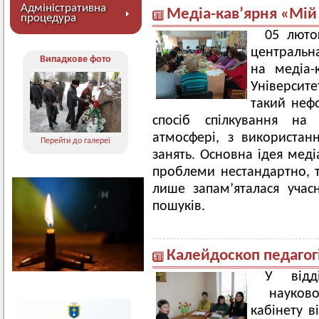
Адміністративна
Медіа-кав’ярня «Мій
процедура
05 люто
центральна
Випадкове фото
на медіа-
Університе
такий неф
спосіб спілкування на
атмосфері, з використан
Перейти до галереї
занять. Основна ідея меді
проблеми нестандартно, 
лише запам’яталася учас
пошуків.
Калейдоскоп педагог
У відд
науково-
кабінету в