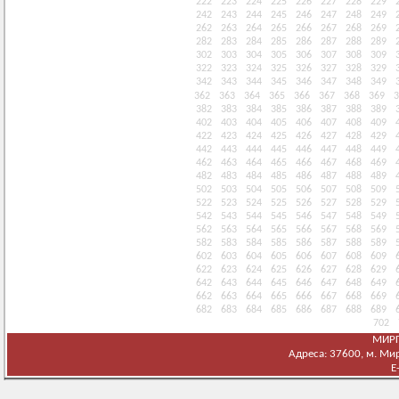
222
223
224
225
226
227
228
229
242
243
244
245
246
247
248
249
262
263
264
265
266
267
268
269
282
283
284
285
286
287
288
289
302
303
304
305
306
307
308
309
322
323
324
325
326
327
328
329
342
343
344
345
346
347
348
349
362
363
364
365
366
367
368
369
3
382
383
384
385
386
387
388
389
402
403
404
405
406
407
408
409
422
423
424
425
426
427
428
429
442
443
444
445
446
447
448
449
462
463
464
465
466
467
468
469
482
483
484
485
486
487
488
489
502
503
504
505
506
507
508
509
522
523
524
525
526
527
528
529
542
543
544
545
546
547
548
549
562
563
564
565
566
567
568
569
582
583
584
585
586
587
588
589
602
603
604
605
606
607
608
609
622
623
624
625
626
627
628
629
642
643
644
645
646
647
648
649
662
663
664
665
666
667
668
669
682
683
684
685
686
687
688
689
702
МИРГ
Адреса: 37600, м. Мирг
E