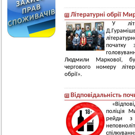
Літературні обрії Ми
У літе
Д.Гураміш
літератур
початку 
головуванн
Людмили Маркової, бу
чергового номеру літер
обрії».
Відповідальність поч
«Відпов
поліція М
рейди з
неповнолі
спілкува