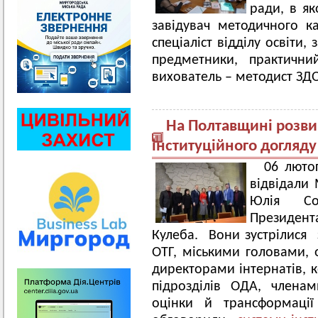
ради, в я
завідувач методичного к
спеціаліст відділу освіти,
предметники, практичн
вихователь – методист ЗД
На Полтавщині розви
інституційного догляду
06 люто
відвідали 
Юлія Со
Президент
Кулеба. Вони зустрілися 
ОТГ, міськими головами, 
директорами інтернатів, 
підрозділів ОДА, члена
оцінки й трансформації