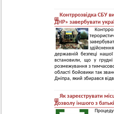
Контррозвідка СБУ в
ДНР» завербувати укра
Контрро
терорист
завербув
здійсненн
державній безпеці нашої
встановили, що у грудні
розмежування з тимчасов
області бойовики так зва
Дніпра, який збирався від
Як зареєструвати мі
дозволу іншого з батьк
Процед