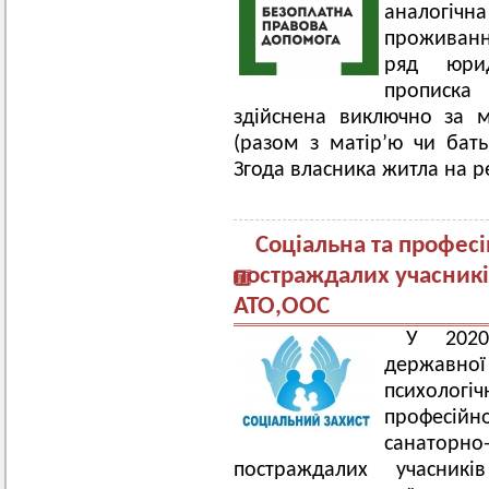
аналогіч
проживанн
ряд юрид
прописка
здійснена виключно за м
(разом з матір’ю чи бать
Згода власника житла на р
Соціальна та професі
постраждалих учасників
АТО,ООС
У 2020
державної
психологі
професій
санато
постраждалих учасників