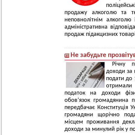
поліцейськ
продажу алкоголю та т
неповнолітнім алкоголю
адміністративна відповіда
продаж підакцизних товарі
Не забудьте прозвіту
Річну 
доходи за 
подати до 
отримали 
податок на доходи фізи
обов’язок громадянина п
передбачає Конституція Ук
громадяни щорічно пода
місцем проживання декл
доходи за минулий рік у п