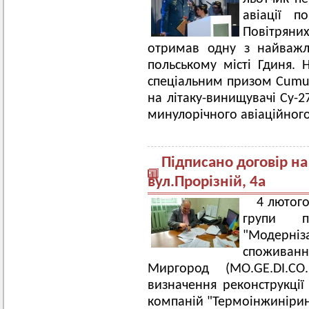
авіації п
Повітрян
отримав одну з найважли
польському місті Гдиня. 
спеціальним призом Cumul
на літаку-винищувачі Су-2
минулорічного авіаційного
Підписано договір на
вул.Прорізній, 4а
4 лютого
групи п
"Модерніз
споживан
Миргород (MO.GE.DI.C
визначення реконструкції
компаній "Термоінжинірин