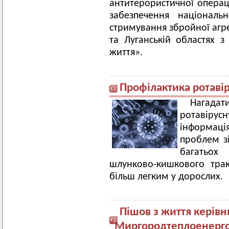
антитерористичної операці
забезпечення національ
стримування збройної агре
та Луганській областях 
життя».
Профілактика ротавір
Нагад
ротавіру
інформаці
проблем зі
багатьох
шлунково-кишкового тра
більш легким у дорослих.
Пішов з життя керів
"Миргородтеплоенерго