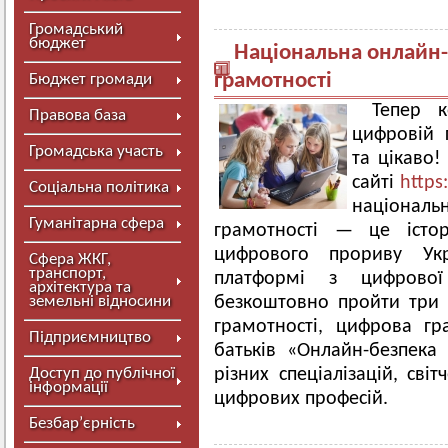
Громадський
бюджет
Національна онлайн
грамотності
Бюджет громади
Тепер 
Правова база
цифровій 
Громадська участь
та цікаво
сайті
https:
Соціальна політика
національ
Гуманітарна сфера
грамотності — це істор
цифрового прориву Укр
Сфера ЖКГ,
транспорт,
платформі з цифрової
архітектура та
земельні відносини
безкоштовно пройти три 
грамотності, цифрова гр
Підприємництво
батьків «Онлайн-безпека 
Доступ до публічної
різних спеціалізацій, світ
інформації
цифрових професій.
Безбар’єрність