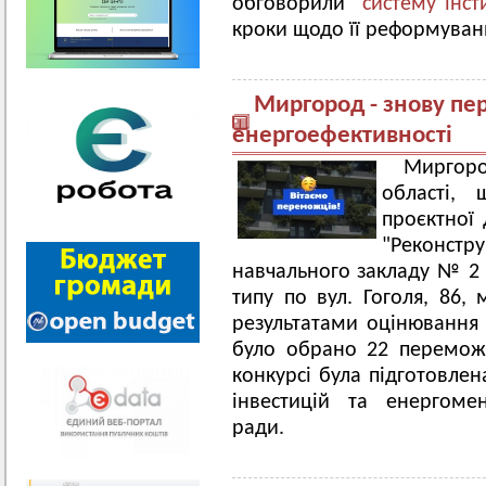
обговорили
систему інст
кроки щодо її реформуван
Миргород - знову пе
енергоефективності
Миргор
області,
проєктної 
"Реконс
навчального закладу № 2 
типу по вул. Гоголя, 86, 
результатами оцінювання с
було обрано 22 переможц
конкурсі була підготовлен
інвестицій та енергоме
ради.