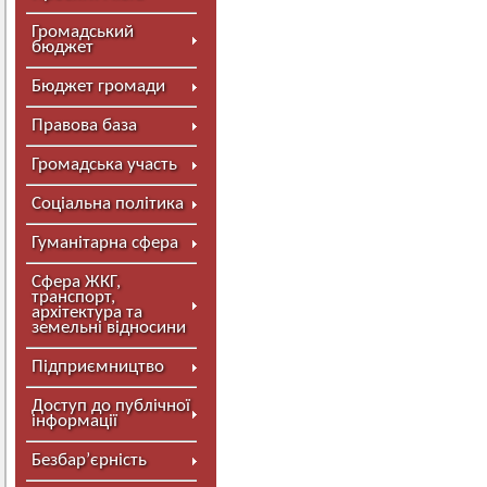
Громадський
бюджет
Бюджет громади
Правова база
Громадська участь
Соціальна політика
Гуманітарна сфера
Сфера ЖКГ,
транспорт,
архітектура та
земельні відносини
Підприємництво
Доступ до публічної
інформації
Безбар’єрність