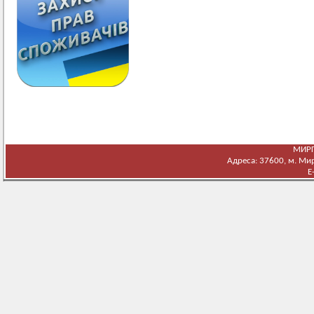
МИРГ
Адреса: 37600, м. Мирг
E