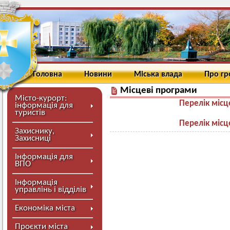
Головна
Новини
Міська влада
Про г
Місцеві програми
Місто-курорт:
Перелік місц
інформація для
туристів
Перелік місц
Захиснику,
Захисниці
Інформація для
ВПО
Інформація
управлінь і відділів
Економіка міста
Проєкти міста