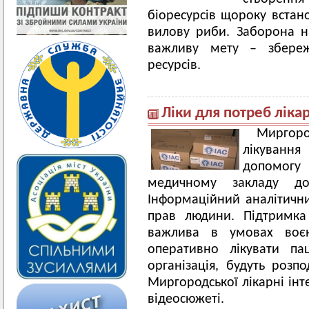
біоресурсів щороку встан
вилову риби. Заборона н
важливу мету – збере
ресурсів.
Ліки для потреб ліка
Миргор
лікуванн
допомог
медичному закладу доп
Інформаційний аналітичн
прав людини. Підтримка
важлива в умовах воє
оперативно лікувати па
організація, будуть розп
Миргородської лікарні інт
відеосюжеті.