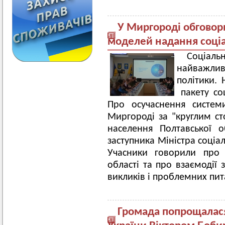
У Миргороді обгово
моделей надання соці
Соціаль
найважл
політики. 
пакету соц
Про осучаснення систем
Миргороді за "круглим ст
населення Полтавської 
заступника Міністра соціа
Учасники говорили про
р
області та про взаємодії 
викликів і проблемних пита
Громада попрощалася