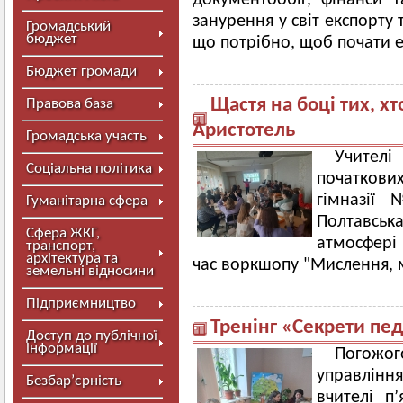
документообіг, фінанси 
занурення у світ експорту
Громадський
бюджет
що потрібно, щоб почати е
Бюджет громади
Щастя на боці тих, хт
Правова база
Аристотель
Громадська участь
Учителі 
Соціальна політика
початкови
гімназії
Гуманітарна сфера
Полтавс
Сфера ЖКГ,
атмосфері 
транспорт,
архітектура та
час воркшопу "Мислення, 
земельні відносини
Підприємництво
Тренінг «Секрети пед
Доступ до публічної
інформації
Погожого
управління
Безбар’єрність
вчителі п’