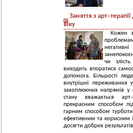
Заняття з арт–терапії 
віку
Кожен з
проблема
негативні
занепокоє
чи злість
виходить впоратися само
допомога. Більшості люд
внутрішні переживання 
захоплюючих напрямів у п
стану вважається арт
прекрасним способом під
гарним способом турботи
ефективним та корисним і
досягти добрих результатів