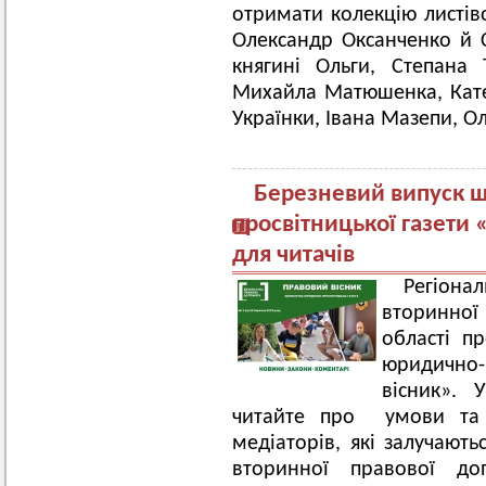
отримати колекцію листіво
Олександр Оксанченко й 
княгині Ольги, Степана 
Михайла Матюшенка, Кате
Українки, Івана Мазепи, О
Березневий випуск 
просвітницької газети
для читачів
Регіона
вторинної
області пр
юридично-
вісник».
читайте про умови та о
медіаторів, які залучают
вторинної правової до