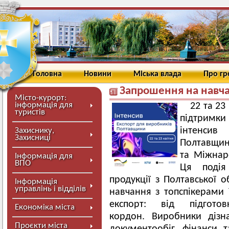
Головна
Новини
Міська влада
Про г
Запрошення на навча
Місто-курорт:
інформація для
22 та 23
туристів
підтримки 
інтенси
Захиснику,
Захисниці
Полтавщини
та Міжнаро
Інформація для
ВПО
Ця подія
продукції з Полтавської о
Інформація
управлінь і відділів
навчання з топспікерами 
експорт: від підгот
Економіка міста
кордон. Виробники дізна
Проєкти міста