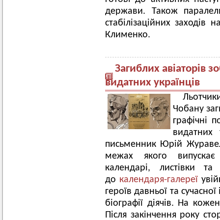
держави. Також паралел
стабілізаційних заходів н
Клименко.
Загиблих авіаторів з
видатних українців
Льотчик
Чобану заг
графічні 
видатних 
письменник Юрій Журавел
межах якого випускає 
календарі, листівки т
до
календаря-галереї
увій
героїв давньої та сучасної 
біографії діячів. На коже
Після закінчення року ст