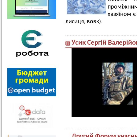
проміжним
хазяїном є
лисиця, вовк).
Усик Сергій Валерійо
Другий Форум учасни