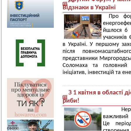
Відзнаки в Україні
Про фор
енергоефе
йшлося 6 
учасників 
в Україні. У першому за
після повномасштабно
представники Миргородськ
Соломаха та головний с
ініціатив, інвестицій та 
З 1 квітня в області 
риби!
Нерест
важливий 
Це періо
створення