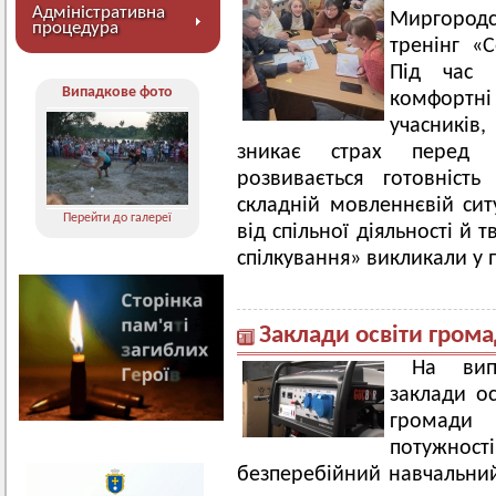
Адміністративна
Миргородс
процедура
тренінг «С
Під час 
Випадкове фото
комфортні 
учасників,
зникає страх перед с
розвивається готовніст
складній мовленнєвій ситу
Перейти до галереї
від спільної діяльності й
спілкування» викликали у п
Заклади освіти грома
На вип
заклади ос
громади 
потужност
безперебійний навчальний