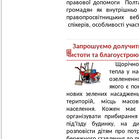
правової допомоги Полт
громадян як внутрішньо
правопросвітницьких ве
спікерів, особливості участ
Запрошуємо долучити
чистоти та благоустрою
Щорічн
тепла у н
озелененн
якого є по
нових зелених насаджен
територій, місць масо
населення. Кожен має
організувати прибирання
під’їзду будинку, на д
розповісти дітям про пот