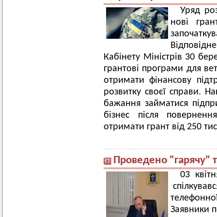
Уряд ро
нові гран
започаткув
Відповідне
Кабінету Міністрів 30 бере
грантові програми для ве
отримати фінансову підт
розвитку своєї справи. На
бажання займатися підпр
бізнес після поверненн
отримати грант від 250 тис
Проведено "гарячу" 
03 квіт
спілкувавс
телефонної
Заявники п