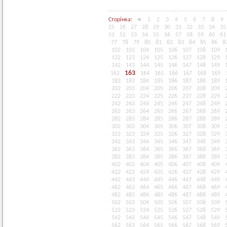
Сторінка:
◄
1
2
3
4
5
6
7
8
9
25
26
27
28
29
30
31
32
33
34
35
51
52
53
54
55
56
57
58
59
60
61
77
78
79
80
81
82
83
84
85
86
8
102
103
104
105
106
107
108
109
122
123
124
125
126
127
128
129
142
143
144
145
146
147
148
149
163
162
164
165
166
167
168
169
182
183
184
185
186
187
188
189
202
203
204
205
206
207
208
209
222
223
224
225
226
227
228
229
242
243
244
245
246
247
248
249
262
263
264
265
266
267
268
269
282
283
284
285
286
287
288
289
302
303
304
305
306
307
308
309
322
323
324
325
326
327
328
329
342
343
344
345
346
347
348
349
362
363
364
365
366
367
368
369
382
383
384
385
386
387
388
389
402
403
404
405
406
407
408
409
422
423
424
425
426
427
428
429
442
443
444
445
446
447
448
449
462
463
464
465
466
467
468
469
482
483
484
485
486
487
488
489
502
503
504
505
506
507
508
509
522
523
524
525
526
527
528
529
542
543
544
545
546
547
548
549
562
563
564
565
566
567
568
569