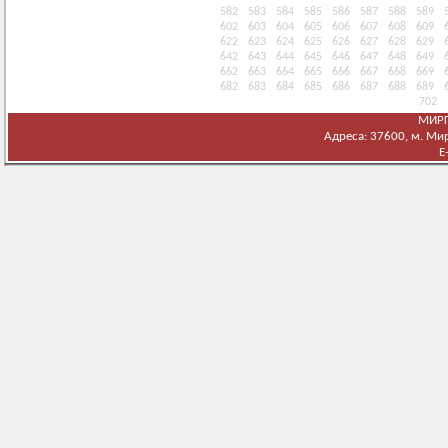
582
583
584
585
586
587
588
589
602
603
604
605
606
607
608
609
622
623
624
625
626
627
628
629
642
643
644
645
646
647
648
649
662
663
664
665
666
667
668
669
682
683
684
685
686
687
688
689
702
МИРГ
Адреса: 37600, м. Мирг
E