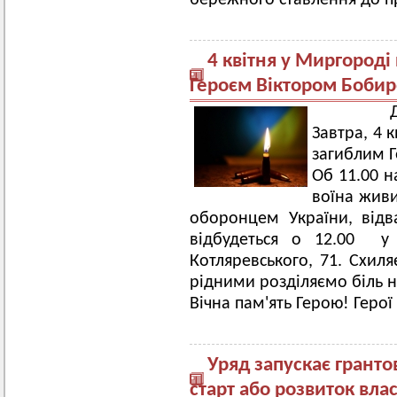
бережного ставлення до 
4 квітня у Миргороді
Героєм Віктором Боби
Завтра, 4 
загиблим 
Об 11.00 н
воїна жив
оборонцем України, від
відбудеться о 12.00 у
Котляревського, 71. Схил
рідними розділяємо біль н
Вічна пам'ять Герою! Геро
Уряд запускає гранто
старт або розвиток вла