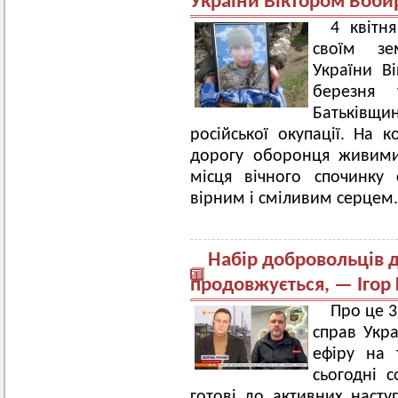
України Віктором Боб
4 квітн
своїм зе
України В
березня
Батьківщ
російської окупації. На 
дорогу оборонця живими
місця вічного спочинку
вірним і сміливим серцем
Набір добровольців д
продовжується, — Ігор
Про це 3
справ Укра
ефіру на 
сьогодні 
готові до активних насту