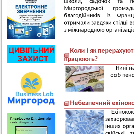
школи, садочок та по
Миргородської грома
благодійників із Фран
отримали завдяки спілці в
з міжнародною організаціє
Коли і як перерахуют
працюють?
Нині н
осіб пен
Небезпечний ехіноко
Ехінок
захворюван
інших орга
свійські 