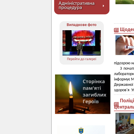
Адміністративна
процедура
Випадкове фото
Щоден
Перейти до галереї
підозрою н
З почат
лаборат
інформує 
Державної
здоров'я У
Поліц
централ