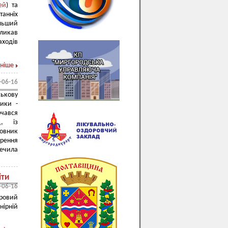
ей
) та
танніх
ільший
кликав
аходів
ніше
-06-16
ськову
ики -
очався
ед, із
овник
ирення
печила
іти
-06-16
гровий
нірній