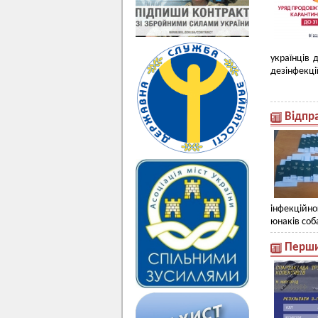
українців 
дезінфекції
Відпр
інфекційно
юнаків соб
Перший