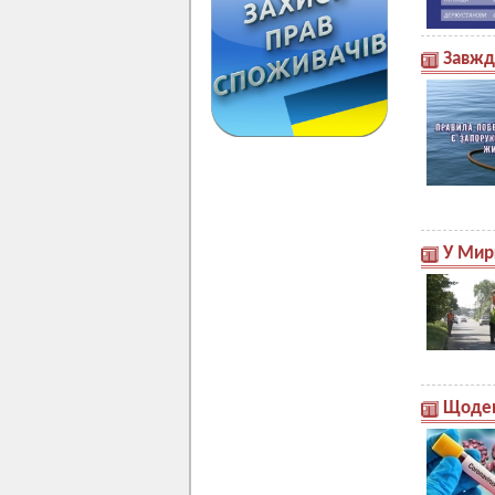
Завжд
У Мир
Щоден