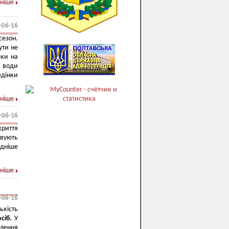
ніше
-06-16
сезон.
ути не
еки на
я води
едінки
ніше
-06-16
риття
овують
адніше
ніше
-06-16
ькість
осіб.
У
лення