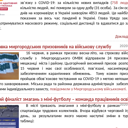
зв’язку з COVID-19: за кількістю нових випадків (
758 люд
кількістю людей, які померли за одну добу (31 особа). За сім ос
днів на коронавірус в Україні захворіли 4853 людей. Це найб
показник за весь час пандемії в Україні. Глава Уряду за
дотримуватися маскового режиму, соціальної дистанції та вдаватися до з
.
Доклад
2020
авка миргородських призовників на військову службу
16 червня, в рамках призову весна-літо, на строкову вій
службу з Миргородського ОМВК відправили 24 призовн
мешканці міста і району. Цьогорічний весняний призов розп
15 червня і має свої особливості, пов’язані, насампер
забезпеченням карантинних обмежень. Тому кожен приз
пройшов обов’язкове тестування на COVID-19 з метою непош
го захворювання. Міська рада та районна державна адміністрація забез
ами індивідуального захисту,
повідомили у Миргородському військкоматі.
 фіналіст змагань з міні-футболу – команда працівників осв
2020
В місті тривають змагання з міні-футболу в рамках
спартакіади трудових колективів. Вчора відбувся черговий і
день, за результатами якого маємо наступні зміни в тур
таблиці: