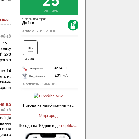
ніше
-06-18
D-19 –
обліку
сті
270
рого з
вано
14
жали,
іджень
хорони
ня на
Погода на найближчий час
-06-18
Миргород
оліція
ування
Погода на 10 днів від
sinoptik.ua
инення
цевого