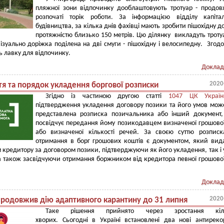
пляжної зони відпочинку дооблаштовують тротуар - продо
розпочаті торік роботи. За інформацією відділу капіта
будівництва, за кілька днів фахівці мають зробити пішохідну д
протяжністю близько 150 метрів. Цю ділянку викладуть трот
ізуально доріжка поділена на дві смуги - пішохідну і велосипедну. Згод
ь лавку для відпочинку.
Доклад
2020
тя та порядок укладення боргової розписки
Згідно із частиною другою статті
1047 ЦК Україн
підтвердження укладення договору позики та його умов мож
представлена розписка позичальника або інший документ
посвідчує передання йому позикодавцем визначеної грошово
або визначеної кількості речей. За своєю суттю розпис
отримання в борг грошових коштів є документом, який вид
кредитору за договором позики, підтверджуючи як його укладення, так і
а також засвідчуючи отримання боржником від кредитора певної грошово
Доклад
2020
продовжив дію адаптивного карантину до 31 липня
Таке рішення прийнято через зростання кіль
хворих. Сьогодні в Україні встановлені два нові антирек