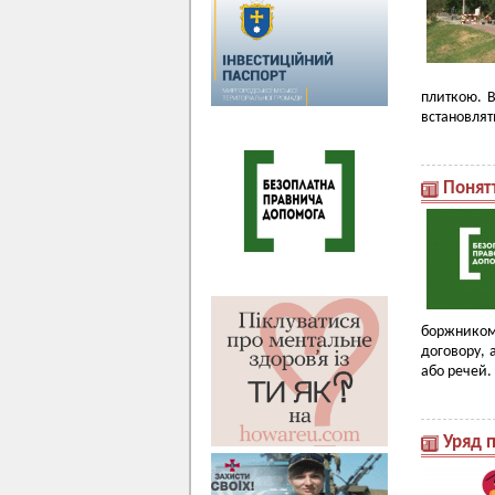
плиткою. В
встановлят
Понят
боржником 
договору, 
або речей.
Уряд 