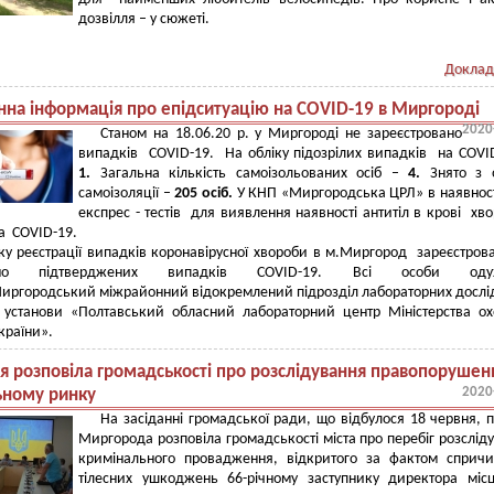
дозвілля – у сюжеті.
Доклад
на інформація про епідситуацію на COVID-19 в Миргороді
2020
Станом на 18.06.20 р. у Миргороді не зареєстровано
випадків COVID-19. На обліку підозрілих випадків на COVI
1.
Загальна кількість самоізольованих осіб –
4.
Знято з 
самоізоляції –
205 осіб.
У КНП «Миргородська ЦРЛ» в наявно
експрес - тестів для виявлення наявності антитіл в крові хво
а COVID-19.
ку реєстрації випадків коронавірусної хвороби в м.Миргород зареєстро
орно підтверджених випадків COVID-19. Всі особи оду
Миргородський міжрайонний відокремлений підрозділ лабораторних досл
 установи «Полтавський обласний лабораторний центр Міністерства о
країни».
ія розповіла громадськості про розслідування правопорушен
2020
ьному ринку
На засіданні громадської ради, що відбулося 18 червня, п
Миргорода розповіла громадськості міста про перебіг розслід
кримінального провадження, відкритого за фактом сприч
тілесних ушкоджень 66-річному заступнику директора міс