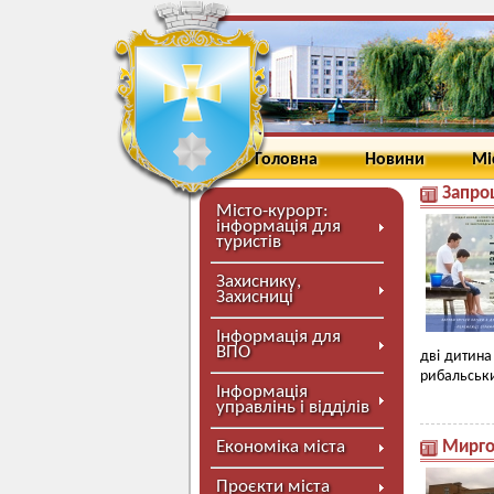
Головна
Новини
Мі
Запрош
Місто-курорт:
інформація для
туристів
Захиснику,
Захисниці
Інформація для
ВПО
дві дитина
рибальськи
Інформація
управлінь і відділів
Економіка міста
Мирго
Проєкти міста