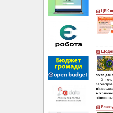
ЦВК в
Щоден
тестів для 
З поча
зареєстр
підтвердж
міжрайонн
«Полтавськ
Благоу