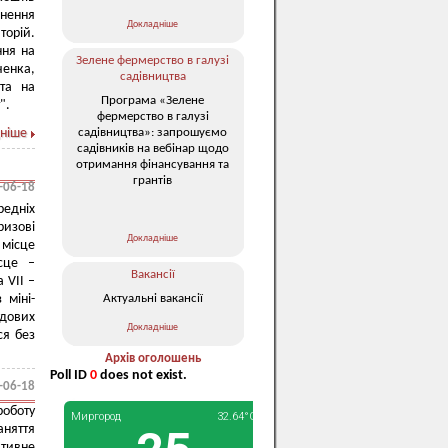
снення
Докладніше
торій.
ння на
Зелене фермерство в галузі
ченка,
садівництва
та на
Програма «Зелене
".
фермерство в галузі
садівництва»: запрошуємо
ніше
садівників на вебінар щодо
отримання фінансування та
грантів
-06-18
редніх
ризові
Докладніше
 місце
сце –
Вакансії
 VІІ –
Актуальні вакансії
 міні-
дових
Докладніше
ся без
Архів оголошень
Poll ID
0
does not exist.
-06-18
оботу
аняття
тивне