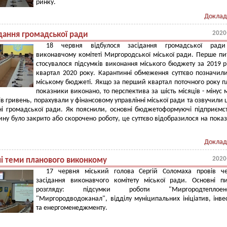
ринку.
Доклад
2020
ідання громадської ради
18 червня відбулося засідання громадської рад
виконавчому комітеті Миргородської міської ради. Перше п
стосувалося підсумків виконання міського бюджету за 2019 рі
квартал 2020 року. Карантинні обмеження суттєво позначил
міському бюджеті. Якщо за перший квартал поточного року п
показники виконано, то перспектива за шість місяців - мінус
ів гривень, порахували у фінансовому управлінні міської ради та озвучили
ні громадської ради. Як пояснили, основні бюджетоформуючі підприємс
ину було закрито або скорочено роботу, це суттєво відобразилося на пока
Доклад
2020
ні теми планового виконкому
17 червня міський голова Сергій Соломаха провів че
засідання виконавчого комітету міської ради. Основні п
розгляду: підсумки роботи "Миргородтеплоене
"Миргородводоканал", відділу муніципальних ініціатив, інве
та енергоменеджменту.