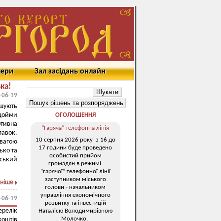
мери
Зал засідань онлайн
ка!
-06-19
ошують
одойми
ОГОЛОШЕННЯ
ртивна
“Гаряча” телефонна лінія
лавок.
10 серпня 2026 року з 16 до
 вагою
17 години буде проведено
ько та
особистий прийом
дський
громадян в режимі
“гарячої” телефонної лінії
заступником міського
ніше
голови - начальником
управління економічного
-06-19
розвитку та інвестицій
ерелік
Наталією Володимирівною
Молочко.
коштів