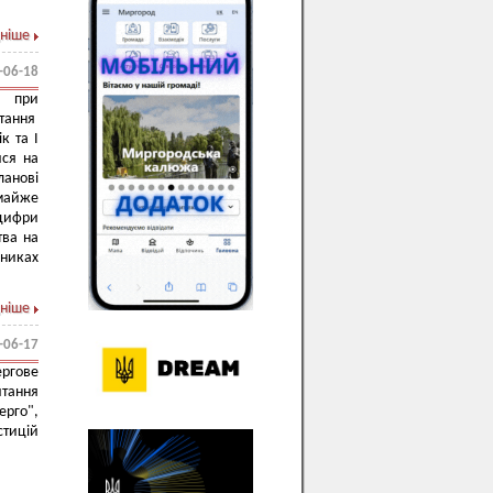
ніше
-06-18
и при
итання
к та I
ися на
ланові
 майже
 цифри
тва на
зниках
ніше
-06-17
ргове
итання
рго",
стицій