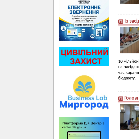
Із зас
10 мільйон
на засідан
час карант
бюджету.
Голов