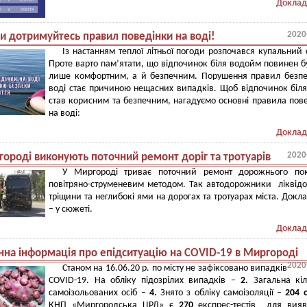
Доклад
2020
и дотримуйтесь правил поведінки на воді!
Із настанням теплої літньої погоди розпочався купальний 
Проте варто пам’ятати, що відпочинок біля водойм повинен б
лише комфортним, а й безпечним. Порушення правил безп
воді стає причиною нещасних випадків.
Щоб відпочинок біл
став корисним та безпечним, нагадуємо основні правила пов
на воді:
Доклад
2020
городі виконують поточний ремонт доріг та тротуарів
У Миргороді триває поточний ремонт дорожнього пок
повітряно-струменевим методом. Так автодорожники ліквід
тріщини та неглибокі ями на дорогах та тротуарах міста. Докл
– у сюжеті.
Доклад
на інформація про епідситуацію на COVID-19 в Миргороді
2020
Станом на 16.06.20 р. по місту не зафіксовано випадків
COVID-19. На обліку підозрілих випадків –
2.
Загальна кіл
самоізольованих осіб –
4.
Знято з обліку самоізоляції –
204 
КНП «Миргородська ЦРЛ» є
270
експрес-тестів для вияв