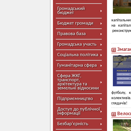
Громадський
бюджет
капітальни
Бюджет громади
на капіта
реконструк
Правова база
Громадська участь
Змаган
Соціальна політика
Гуманітарна сфера
Сфера ЖКГ,
транспорт,
архітектура та
земельні відносини
футболу, 
колективів
Підприємництво
глядачів!
Доступ до публічної
інформації
Велос
Безбар’єрність