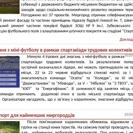
субвенції з державного бюджету місцевим бюджетам на здій
заходів щодо соціально-економічного розвитку окремих тери
Погоджено всі 37 проєктів. Миргород отримає співфінансува
й ремонт фасаду та частини приміщень підвалу будівлі гімназії ім. Т. Шев
льний ремонт частини покрівлі будівлі ЗОШ №9 ім.І. Зубковського 
цію футбольного поля з влаштуванням штучного покриття на стадіоні "Старт
Доклад
ня з міні-футболу в рамках спартакіади трудових колективів
2020
Минуло 4 ігрових дні змагань з міні-футболу в рамках
спартакіади трудових колективів. За результатами попе
зустрічей визначалися лідери, які можуть претендувати на п
місця. 22 та 23 червня відбудуться стикові матчі: за І
змагатимуться команди "Освіта" та "Коледж", за ІІІ мі
"Держустанови" та "Мінводи", за V – "Нібулон" та "3 ТВУЗ", за
"КХП" та "Енергофінанс". В залежності від занятих місць з
команди отримають додаткові очки в залік міської спартакіади тру
. Організатори нагадують, що у зв'язку з карантином, змагання відбудуть
2020
порт для найменших миргородців
Після пом'якшення карантинних обмежень відновили р
гуртки на станції юних туристів. На свіжому повітрі проводять з
для найменших любителів велосипедів. Про корисне і ак