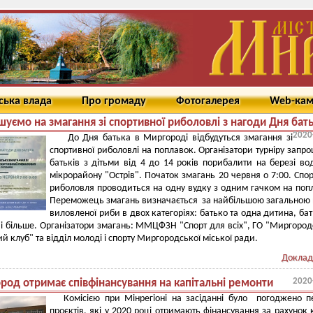
ська влада
Про громаду
Фотогалерея
Web-ка
уємо на змагання зі спортивної риболовлі з нагоди Дня бать
2020
До Дня батька в Миргороді відбудуться змагання зі
спортивної риболовлі на поплавок. Організатори турніру запр
батьків з дітьми від 4 до 14 років порибалити на березі в
мікрорайону "Острів". Початок змагань 20 червня о 7:00. Спо
риболовля проводиться на одну вудку з одним гачком на поп
Переможець змагань визначається за найбільшою загальною
виловленої риби в двох категоріях: батько та одна дитина, бат
 і більше. Організатори змагань: ММЦФЗН "Спорт для всіх", ГО "Миргоро
й клуб" та відділ молоді і спорту Миргородської міської ради.
Доклад
2020
род отримає співфінансування на капітальні ремонти
Комісією при Мінрегіоні на засіданні було погоджено п
проєктів, які у 2020 році отримають фінансування за рахунок 