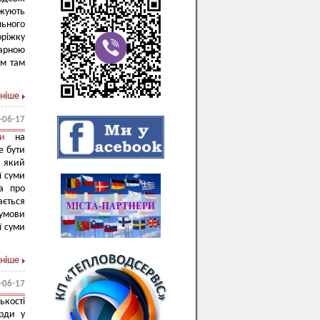
вжують
льного
оріжку
уарною
ом там
ніше
-06-17
и
на
е бути
, який
ї суми
ка про
ається
 умови
ї суми
ніше
-06-17
кості
орди у