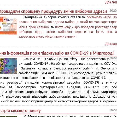
Доклад
2020
проваджує спрощену процедуру зміни виборчої адреси
Центральна виборча комісія схвалила
постанову «Про П
визначення виборчої адреси виборця, який не має зареєстро
місця проживання»
та
постанову
«Про порядок розгляду зве
виборця щодо зміни виборчої адреси на іншу, ніж а
зареєстрованого місця проживання».
Доклад
на інформація про епідситуацію на COVID-19 в Миргороді
2020
Станом на 17.06.20 р. по місту не зареєстровано
випадків COVID-19 . На обліку підозрілих випадків на COVID-
Загальна кількість самоізольованих осіб –
4.
Знято з 
самоізоляції –
204 осіб.
В КНП «Миргородська ЦРЛ» є
270
ек
виявлення наявності антитіл в крові хворого з підозрою на COVID-19.
тку реєстрації випадків коронавірусної хвороби (COVID-19) в м.Ми
овано
14
лабораторно підтверджених випадків COVID-19. Всі ос
еним діагнозом коронавірусна хвороба одужали, інформує Миргород
ий відокремлений підрозділ лабораторних досліджень Державної уст
ий обласний лабораторний центр Міністерства охорони здоров'я України»
2020
стрій міського пляжу
У Миргороді проводять благоустрій міського пляжу. У