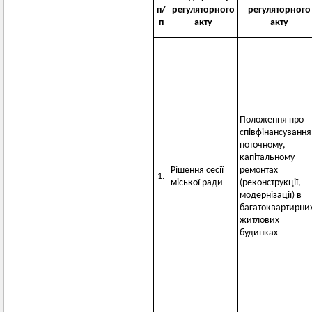
п/
регуляторного
регуляторного
п
акту
акту
Положення про
співфінансування
поточному,
капітальному
Рішення сесії
ремонтах
1.
міської ради
(реконструкції,
модернізації) в
багатоквартирни
житлових
будинках