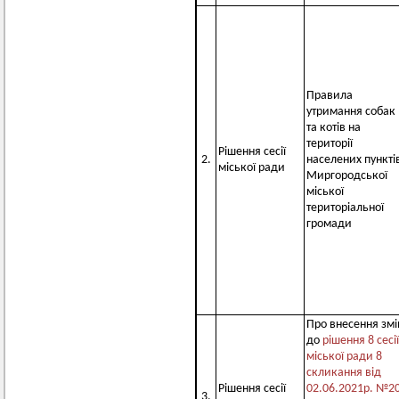
Правила
утримання собак
та котів на
території
Рішення сесії
2.
населених пункті
міської ради
Миргородської
міської
територіальної
громади
Про внесення змі
до
рішення 8 сесії
міської ради 8
скликання від
Рішення сесії
02.06.2021р. №2
3.