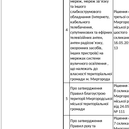
мереж, мереж зв’язку
та іншого
слабкострумового
Рішення 
обладнання (Інтернету,
третьої с
кабельного
Миргоро
телебачення,
міської 
4
супутникових та ефірних
шостого
телевізійних антен,
скликанн
антен радіозв’язку,
16.05.2
охоронних засобів,
13
інших пристроїв) на
мережах системи
вуличного освітлення ,
що належать до
власності територіальної
громади м. Миргорода
Рішення 3
Про затвердження
8 склик
Правил благоустрою
Миргоро
5
території Миргородської
міської 
міської територіальної
від 24.0
громади
№ 111
Рішення 6
Про затвердження
7 склик
Правил руху та
Миргоро