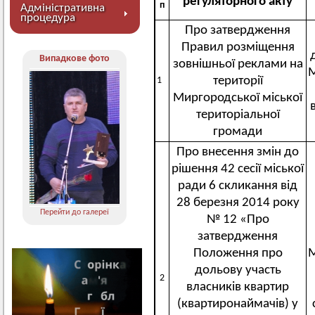
регуляторного акту
п
Адміністративна
процедура
Про затвердження
Правил розміщення
Випадкове фото
зовнішньої реклами на
М
території
1
Миргородської міської
територіальної
громади
Про внесення змін до
рішення 42 сесії міської
ради 6 скликання від
28 березня 2014 року
Перейти до галереї
№ 12 «Про
затвердження
Положення про
М
дольову участь
2
власників квартир
(квартиронаймачів) у