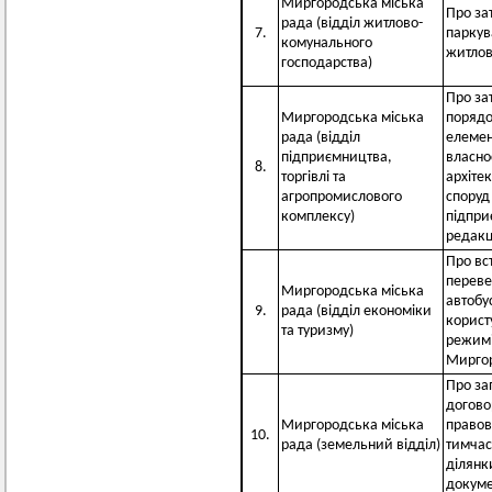
Миргородська міська
Про за
рада (відділ житлово-
7.
паркув
комунального
житлов
господарства)
Про за
Миргородська міська
порядо
рада (відділ
елемен
підприємництва,
власно
8.
торгівлі та
архіте
агропромислового
споруд
комплексу)
підпри
редакц
Про вс
переве
Миргородська міська
автобу
9.
рада (відділ економіки
корист
та туризму)
режимі 
Мирго
Про за
догово
Миргородська міська
правов
10.
рада (земельний відділ)
тимчас
ділянк
докуме