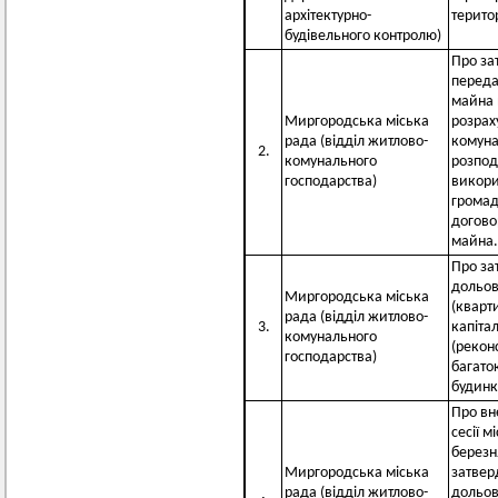
архітектурно-
терито
будівельного контролю)
Про за
переда
майна 
Миргородська міська
розрах
рада (відділ житлово-
комуна
2.
комунального
розпод
господарства)
викори
громад
догово
майна.
Про за
дольов
Миргородська міська
(кварт
рада (відділ житлово-
3.
капіта
комунального
(реконс
господарства)
багато
будинк
Про вн
сесії м
березн
Миргородська міська
затвер
рада (відділ житлово-
дольов