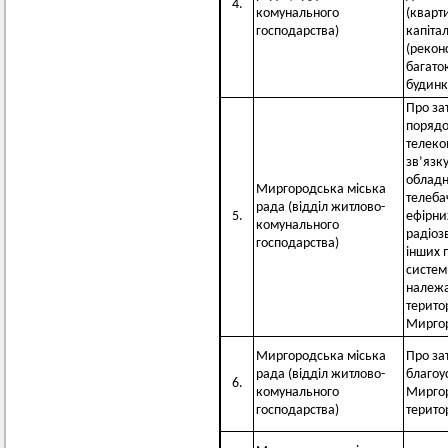
4.
комунального
(кварт
господарства)
капіта
(реконс
багато
будинк
Про за
порядо
телеко
зв’язк
обладн
Миргородська міська
телеба
рада (відділ житлово-
5.
ефірни
комунального
радіоз
господарства)
інших 
систем
належа
терито
Мирго
Миргородська міська
Про за
рада (відділ житлово-
благоу
6.
комунального
Миргор
господарства)
терито