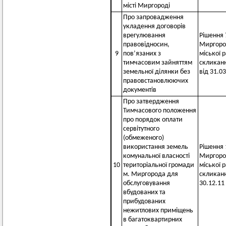
місті Миргороді
Про запровадження
укладення договорів
врегулювання
Рішення 7
правовідносин,
Миргоро
9
пов’язаних з
міської 
тимчасовим зайняттям
скликан
земельної ділянки без
від 31.0
правовстановлюючих
документів
Про затвердження
Тимчасового положення
про порядок оплати
сервітутного
(обмеженого)
використання земель
Рішення 1
комунальної власності
Миргоро
10
територіальної громади
міської 
м. Миргорода для
скликанн
обслуговування
30.12.1
вбудованих та
прибудованих
нежитлових приміщень
в багатоквартирних