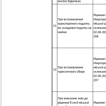
жилих будинках
Рішення 8
Про встановлення
Миргоро
транспортного податку,
міської 
11
як складової податку на
скликанн
майно
02.06.20
206
Рішення 8
Миргоро
Про встановлення
міської 
12
туристичного збору
скликанн
02.06.20
207
Про внесення змін до
рішення 8 сесії міської
Рішення 3