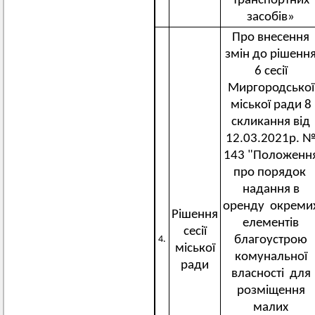
транспортних
засобів»
Про внесення
змін до рішенн
6 сесії
Миргородської
міської ради 8
скликання від
12.03.2021р. 
143 "Положенн
про порядок
надання в
оренду окреми
Рішення
елементів
сесії
благоустрою
4.
міської
комунальної
ради
власності для
розміщення
малих