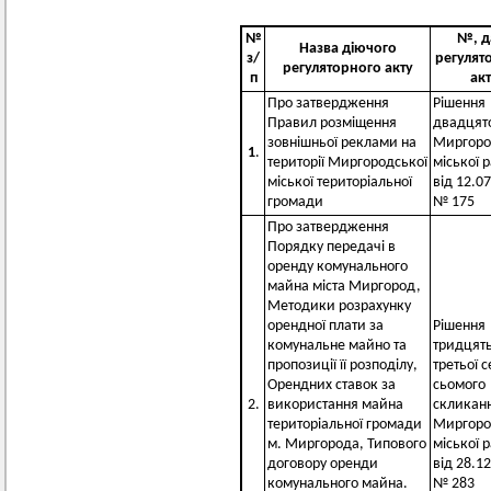
№
№, д
Назва діючого
з/
регулят
регуляторного акту
п
акт
Про затвердження
Рішення
Правил розміщення
двадцятої
зовнішньої реклами на
Миргоро
1
.
території Миргородської
міської 
міської територіальної
від 12.0
громади
№ 175
Про затвердження
Порядку передачі в
оренду комунального
майна міста Миргород,
Методики розрахунку
орендної плати за
Рішення
комунальне майно та
тридцят
пропозиції її розподілу,
третьої с
Орендних ставок за
сьомого
2.
використання майна
скликан
територіальної громади
Миргоро
м. Миргорода, Типового
міської 
договору оренди
від 28.1
комунального майна.
№ 283