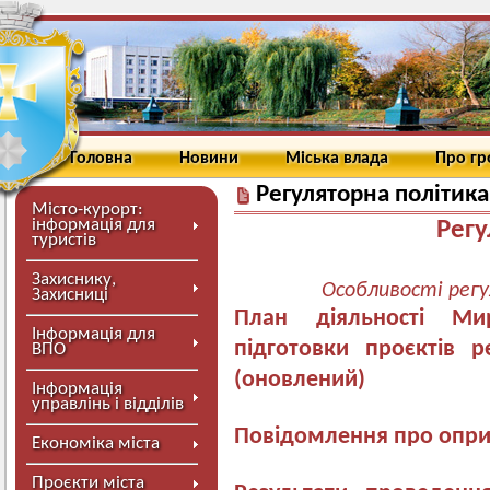
Головна
Новини
Міська влада
Про г
Регуляторна політика
Місто-курорт:
інформація для
Регу
туристів
Захиснику,
Особливості регу
Захисниці
План діяльності Ми
Інформація для
підготовки проєктів р
ВПО
(оновлений)
Інформація
управлінь і відділів
Повідомлення про опри
Економіка міста
Проєкти міста