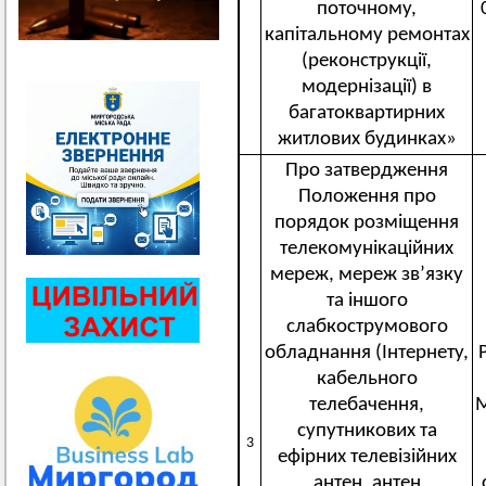
поточному,
капітальному ремонтах
(реконструкції,
модернізації) в
багатоквартирних
житлових будинках»
Про затвердження
Положення про
порядок розміщення
телекомунікаційних
мереж, мереж зв’язку
та іншого
слабкострумового
обладнання (Інтернету,
кабельного
телебачення,
М
супутникових та
3
ефірних телевізійних
антен, антен