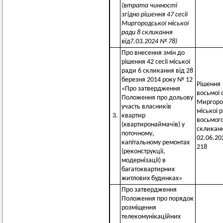
(втрата чинності
згідно рішення 47 сесії
Миргородської міської
ради 8 скликання
від7.03.2024 № 78)
Про внесення змін до
рішення 42 сесії міської
ради 6 скликання від 28
березня 2014 року № 12
Рішення
«Про затвердження
восьмої с
Положення про дольову
Миргоро
участь власників
міської 
3.
квартир
восьмог
(квартиронаймачів) у
скликанн
поточному,
02.06.2
капітальному ремонтах
218
(реконструкції,
модернізації) в
багатоквартирних
житлових будинках»
Про затвердження
Положення про порядок
розміщення
телекомунікаційних