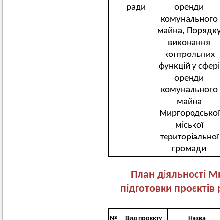
ради
оренди
комунального
майна, Порядк
виконання
контрольних
функцій у сфері
оренди
комунального
майна
Миргородської
міської
територіальної
громади
План діяльності М
підготовки проєктів 
№
Вид проєкту
Назва