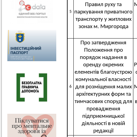
Правил руху та
М
паркування приватного
5
транспорту у житлових
зонах м. Миргорода
Про затвердження
Положення про
порядок надання в
оренду окремих
Р
елементів благоустрою
комунальної власності
для розміщення малих
М
6
архітектурних форм та
тимчасових споруд для
провадження
підприємницької
діяльності в новій
редакції