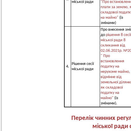
міської ради
"Про встановлен
плати за землю, 
складової податк
на майно"
(із
змінами)
Про внесення змі
до
рішення 8 сесії
міської ради 8
скликання від
02.06.2021р. №2
" Про
встановлення
Рішення сесії
4.
податку на
міської ради
нерухоме майно,
відмінне від
земельної ділянк
як складової
податку на
майно"
(із
змінами).
Перелік чинних регу
міської ради 