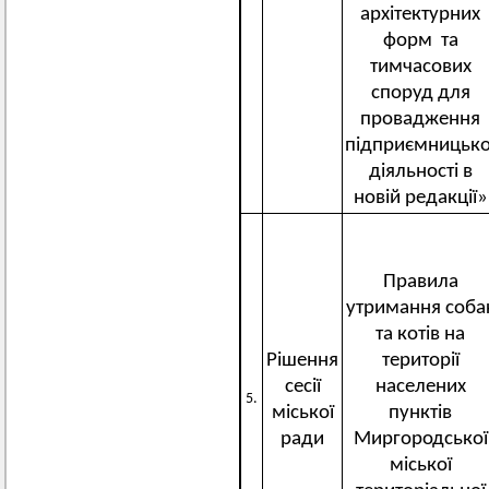
архітектурних
форм та
тимчасових
споруд для
провадження
підприємницько
діяльності в
новій редакції»
Правила
утримання соба
та котів на
Рішення
території
сесії
населених
5.
міської
пунктів
ради
Миргородської
міської