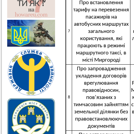
Про встановлення
тарифу на перевезення
пасажирів на
автобусних маршрутах
загального
7
користування, які
працюють в режимі
маршрутного таксі, в
місті Миргороді
Про запровадження
укладення договорів
врегулювання
правовідносин,
М
пов’язаних з
8
тимчасовим зайняттям
земельної ділянки без
правовстановлюючих
документів