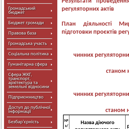
Результати проведення
регуляторних актів
Громадський
бюджет
Бюджет громади
План діяльності Ми
підготовки проєктів рег
Правова база
Громадська участь
Соціальна політика
чинних регуляторних
Гуманітарна сфера
станом н
Сфера ЖКГ,
транспорт,
архітектура та
земельні відносини
чинних регуляторних
Підприємництво
Доступ до публічної
станом н
інформації
№
Безбар’єрність
Назва діючого
з/