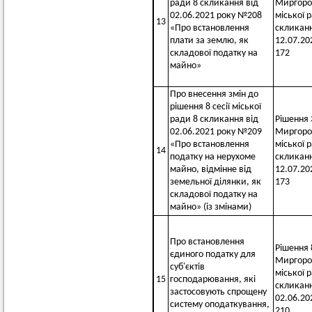
ради 8 скликання від
Миргоро
02.06.2021 року №208
міської 
13
«Про встановлення
скликанн
плати за землю, як
12.07.20
складової податку на
172
майно»
Про внесення змін до
рішення 8 сесії міської
ради 8 скликання від
Рішення 3
02.06.2021 року №209
Миргоро
«Про встановлення
міської 
14
податку на нерухоме
скликанн
майно, відмінне від
12.07.20
земельної ділянки, як
173
складової податку на
майно» (із змінами)
Про встановлення
Рішення 8
єдиного податку для
Миргоро
суб'єктів
міської 
15
господарювання, які
скликанн
застосовують спрощену
02.06.20
систему оподаткування,
210