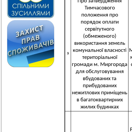
Про затвердження
Тимчасового
положення про
порядок оплати
сервітутного
(обмеженого)
використання земель
комунальної власності
М
9
територіальної
громади м. Миргорода
для обслуговування
вбудованих та
прибудованих
нежитлових приміщень
в багатоквартирних
жилих будинках