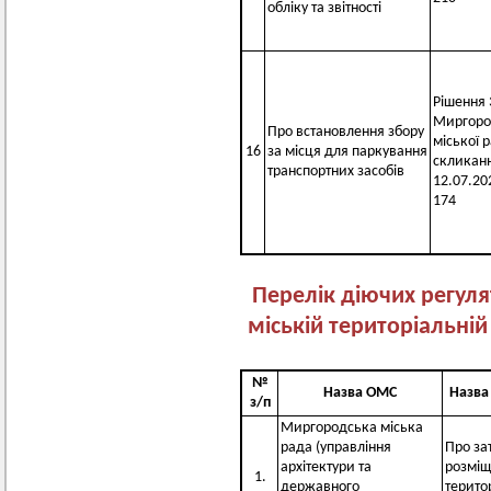
обліку та звітності
Рішення 3
Миргоро
Про встановлення збору
міської 
16
за місця для паркування
скликанн
транспортних засобів
12.07.20
174
Перелік діючих регуля
міській територіальній
№
Назва ОМС
Назва
з/п
Миргородська міська
рада (управління
Про за
архітектури та
розміщ
1.
державного
терито