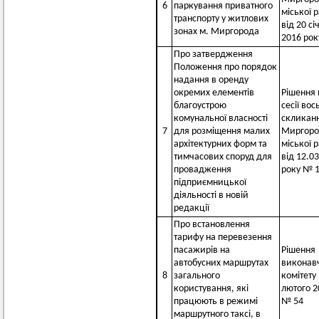
6
паркування приватного
міської 
транспорту у житлових
від 20 сі
зонах м. Миргорода
2016 рок
Про затвердження
Положення про порядок
надання в оренду
окремих елементів
Рішення 
благоустрою
сесії во
комунальної власності
скликан
7
для розміщення малих
Миргоро
архітектурних форм та
міської 
тимчасових споруд для
від 12.0
провадження
року № 
підприємницької
діяльності в новій
редакції
Про встановлення
тарифу на перевезення
пасажирів на
Рішення
автобусних маршрутах
виконав
8
загального
комітету 
користування, які
лютого 2
працюють в режимі
№ 54
маршрутного таксі, в