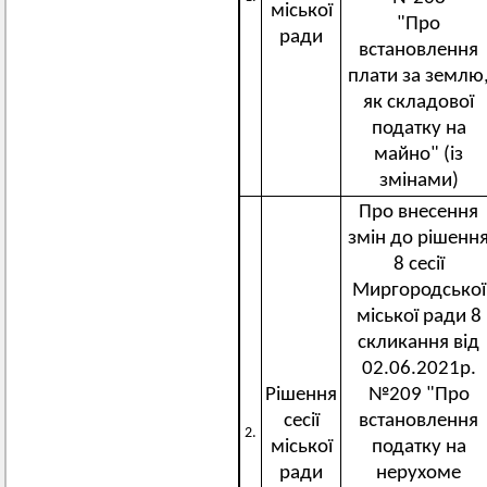
міської
"Про
ради
встановлення
плати за землю
як складової
податку на
майно" (із
змінами)
Про внесення
змін до рішенн
8 сесії
Миргородської
міської ради 8
скликання від
02.06.2021р.
Рішення
№209 "Про
сесії
встановлення
2.
міської
податку на
ради
нерухоме