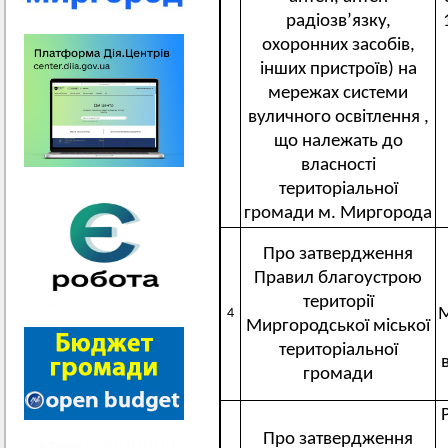
радіозв’язку,
охоронних засобів,
інших пристроїв) на
мережах системи
вуличного освітлення ,
що належать до
власності
територіальної
громади м. Миргорода
Про затвердження
Правил благоустрою
території
М
4
Миргородської міської
територіальної
громади
Про затвердження