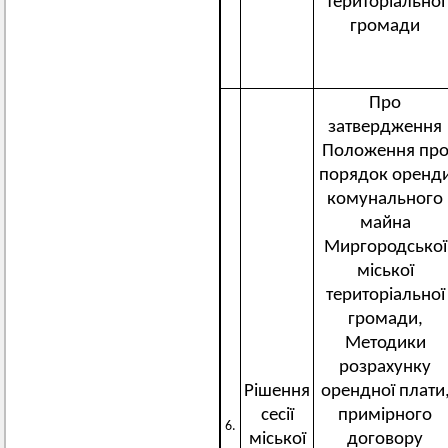
територіальної
громади
Про
затвердження
Положення пр
порядок оренд
комунального
майна
Миргородської
міської
територіальної
громади,
Методики
розрахунку
Рішення
орендної плати
сесії
примірного
6.
міської
договору