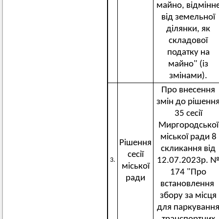
майно, відмінн
від земельної
ділянки, як
складової
податку на
майно" (із
змінами).
Про внесення
змін до рішенн
35 сесії
Миргородської
міської ради 8
Рішення
скликання від
сесії
12.07.2023р. 
3.
міської
174 "Про
ради
встановлення
збору за місця
для паркуванн