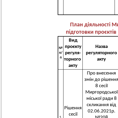
План діяльності М
підготовки проєктів 
Вид
проєкту
Назва
№
регуля-
регуляторного
п/
п
торного
акту
акту
Про внесення
змін до рішенн
8 сесії
Миргородської
міської ради 8
скликання від
Рішення
02.06.2021р.
сесії
№208
1.