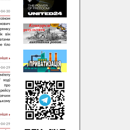
-04-30
оїном
инович
прямку
к він
татами
е тіло
ніше
-04-29
мітету
У ході
: про
 рейсу
рячим
ському
ніше
-04-29