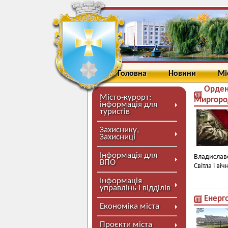
Головна
Новини
Мі
Ордено
Місто-курорт:
Миргород
інформація для
туристів
Захиснику,
Захисниці
Інформація для
Владиславо
ВПО
Світла і віч
Інформація
управлінь і відділів
Енерго
Економіка міста
Проєкти міста