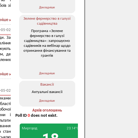
гію і
оїв зі
Докладніше
Зелене фермерство в галузі
ніше
садівництва
-05-02
Програма «Зелене
фермерство в галузі
ди. За
садівництва»: запрошуємо
ління
садівників на вебінар щодо
жують
отримання фінансування та
ам, де
грантів
елених
Докладніше
ніше
Вакансії
-05-02
Актуальні вакансії
никами
Докладніше
бласті
бочої
Архів оголошень
ини і
Poll ID
0
does not exist.
льтати
ування
а стан
ською