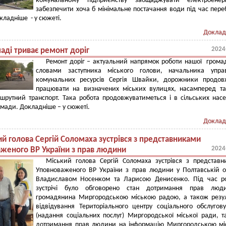
комунальному підприємству заощаджувати електроенер
забезпечити хоча б мінімальне постачання води під час переб
окладніше - у сюжеті.
Доклад
2024
аді триває ремонт доріг
Ремонт доріг – актуальний напрямок роботи нашої грома
словами заступника міського голови, начальника управ
комунальних ресурсів Сергія Швайки, дорожники продов
працювати на визначених міських вулицях, насамперед т
шрутний транспорт. Така робота продовжуватиметься і в сільських нас
омади. Докладніше – у сюжеті.
Доклад
й голова Сергій Соломаха зустрівся з представниками
2024
женого ВР України з прав людини
Міський голова Сергій Соломаха зустрівся з представ
Уповноваженого ВР України з прав людини у Полтавській о
Владиславом Носенком та Ларисою Денисенко. Під час ро
зустрічі було обговорено стан дотримання прав люд
громадянина Миргородською міською радою, а також резу
відвідування Територіального центру соціального обслугов
(надання соціальних послуг) Миргородської міської ради, т
дотримання прав людини на інформацію Миргородською мі