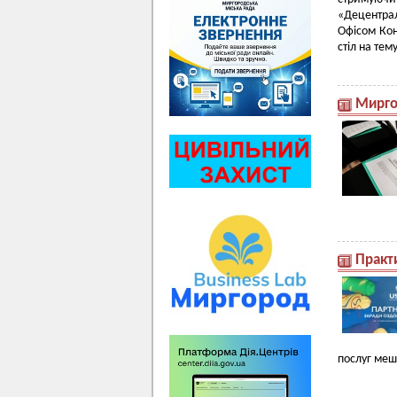
«Децентра
Офісом Кон
стіл на те
Миргор
Практ
послуг меш