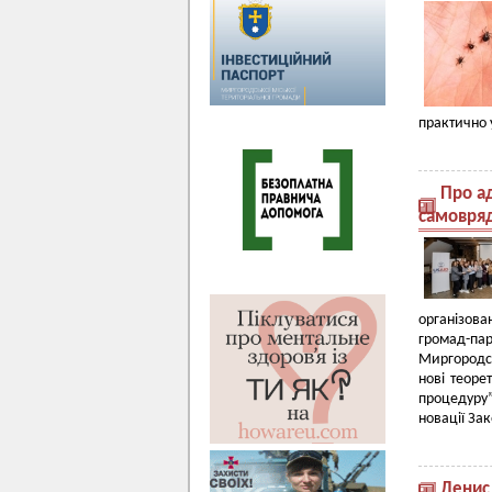
практично 
Про а
самовря
організов
громад-па
Миргородсь
нові теоре
процедуру
новації Зак
Денис 