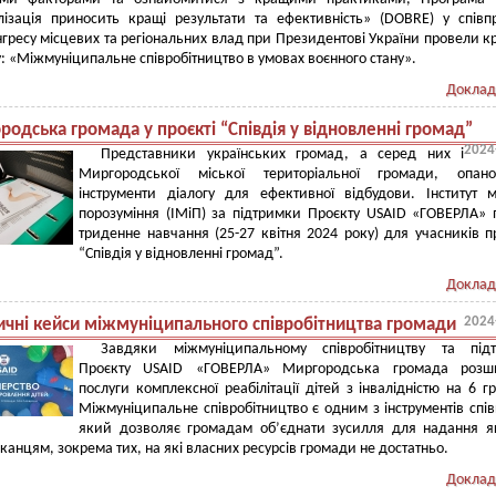
лізація приносить кращі результати та ефективність» (DOBRE) у співп
гресу місцевих та регіональних влад при Президентові України провели к
му: «Міжмуніципальне співробітництво в умовах воєнного стану».
Доклад
одська громада у проєкті “Співдія у відновленні громад”
2024
Представники українських громад, а серед них і
Миргородської міської територіальної громади, опано
інструменти діалогу для ефективної відбудови. Інститут 
порозуміння (ІМіП) за підтримки Проєкту USAID «ГОВЕРЛА» 
триденне навчання (25-27 квітня 2024 року) для учасників п
“Співдія у відновленні громад”.
Доклад
2024
ичні кейси міжмуніципального співробітництва громади
Завдяки міжмуніципальному співробітництву та підт
Проєкту USAID «ГОВЕРЛА» Миргородська громада розш
послуги комплексної реабілітації дітей з інвалідністю на 6 г
Міжмуніципальне співробітництво є одним з інструментів спів
який дозволяє громадам об’єднати зусилля для надання я
канцям, зокрема тих, на які власних ресурсів громади не достатньо.
Доклад