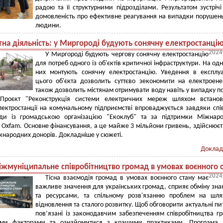
радою та її структурними підрозділами. Результатом зустрічі
домовленість про ефективне реагування на випадки порушен
людини.
тна діяльність: у Миргороді будують сонячну електростанці
2024
У Миргороді будують чергову сонячну електростанцію
для потреб одного із об'єктів критичної інфраструктури. На одн
них монтують сонячну електростанцію. Уведення в експлу
цього об'єкта дозволить суттєво зекономити на електроенер
також дозволить містянам отримувати воду навіть у випадку п
 Проєкт "Реконструкція системи електричних мереж шляхом встанов
лектростанції на комунальному підприємстві впроваджується завдяки спі
ади із громадською організацією "Екоклуб" та за підтримки Міжнар
 Oxfam. Основне фінансування, а це майже 3 мільйони гривень, здійснюєт
жнародних донорів. Докладніше у сюжеті.
Доклад
іжмуніципальне співробітництво громад в умовах воєнного 
2024
Тісна взаємодія громад в умовах воєнного стану має
важливе значення для українських громад, сприяє обміну зн
та ресурсами, та спільному розв'язанню проблем на шля
відновлення та сталого розвитку. Щоб обговорити актуальні пи
пов’язані із законодавчим забезпеченням співробітництва г
ми факторами та ознайомитися з кращими практиками, Програма 