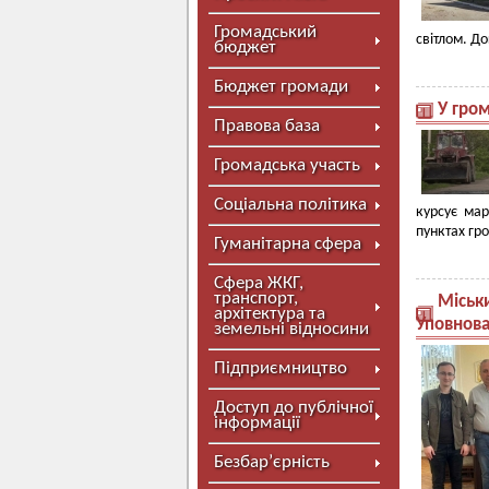
Громадський
світлом. Д
бюджет
Бюджет громади
У гром
Правова база
Громадська участь
Соціальна політика
курсує мар
пунктах гр
Гуманітарна сфера
Сфера ЖКГ,
транспорт,
Міськи
архітектура та
Уповнова
земельні відносини
Підприємництво
Доступ до публічної
інформації
Безбар’єрність