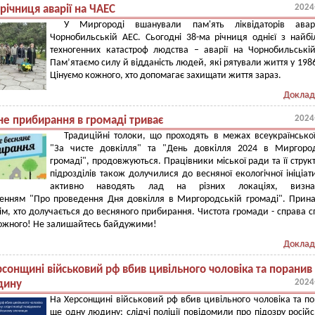
2024
річниця аварії на ЧАЕС
У Миргороді вшанували пам'ять ліквідаторів авар
Чорнобильській АЕС. Сьогодні 38-ма річниця однієї з найб
техногенних катастроф людства – аварії на Чорнобильські
Пам’ятаємо силу й відданість людей, які рятували життя у 1986
Цінуємо кожного, хто допомагає захищати життя зараз.
Доклад
2024
не прибирання в громаді триває
Традиційні толоки, що проходять в межах всеукраїнської
"За чисте довкілля" та "День довкілля 2024 в Миргород
громаді", продовжуються. Працівники міської ради та її струк
підрозділів також долучилися до весняної екологічної ініціат
активно наводять лад на різних локаціях, визна
енням "Про проведення Дня довкілля в Миргородській громаді". Прина
ім, хто долучається до весняного прибирання. Чистота громади - справа с
 кожного! Не залишайтесь байдужими!
Доклад
сонщині військовий рф вбив цивільного чоловіка та поранив
2024
дину
На Херсонщині військовий рф вбив цивільного чоловіка та п
ще одну людину: слідчі поліції повідомили про підозру росій