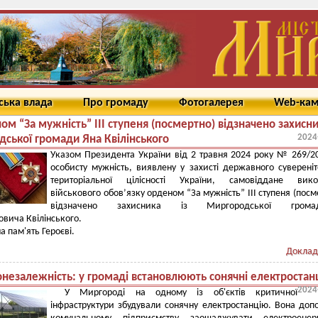
ська влада
Про громаду
Фотогалерея
Web-ка
м “За мужність” ІІІ ступеня (посмертно) відзначено захисни
2024
ської громади Яна Квілінського
Указом Президента України від 2 травня 2024 року № 269/2
особисту мужність, виявлену у захисті державного сувереніт
територіальної цілісності України, самовіддане вико
військового обов’язку орденом “За мужність” ІІІ ступеня (посм
відзначено захисника із Миргородської грома
вича Квілінського.
на пам'ять Героєві.
Доклад
незалежність: у громаді встановлюють сонячні електростанц
2024
У Миргороді на одному із об'єктів критичної
інфраструктури збудували сонячну електростанцію. Вона до