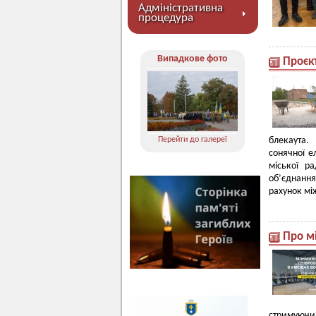
Адміністративна
процедура
Випадкове фото
Проєк
Перейти до галереї
блекаута.
сонячної е
міської р
об’єднання
рахунок мі
Про м
стримуючи