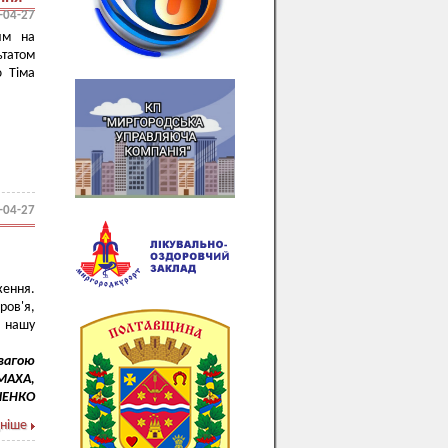
-04-27
им на
ьтатом
ю Тіма
-04-27
ження.
ров'я,
а нашу
овагою
ОМАХА,
ЧЕНКО
ніше