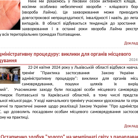
Нині ми рухаємось у піковий сезон активності кліщів,
носіями особливо небезпечної хвороби - кліщового боре
(хвороба Лайма). Це захворювання може приводи
довгострокової непрацездатності, інвалідності і навіть до лет
випадків. В області відбувається тенденція до зростання
захворювання і в останні роки хвороба Лайма реєстру
у всіх територіальних громадах Полтавщини.
Доклад
дміністративну процедуру: виклики для органів місцевого
2024
дування
22-24 квітня 2024 року у Львівській області відбувся навч
тренінг "Практика застосування Закону України
адміністративну процедуру": виклики для органів місц
самоврядування, пошуки шляхів їх виріше
аний". Учасниками заходу були посадові особи місцевого самовряду
ртнерок Полтавської та Харківської областей, в тому числі предст
кої міської ради. У ході навчального тренінгу учасники удосконали та от
тичні та практичні знання щодо реалізації Закону України “Про адміністр
”, що дозволить посадовим особам місцевого самоврядування застосо
ону на практиці.
Доклад
Остапченко здобув "золото" на чемпіонаті світу з параплава