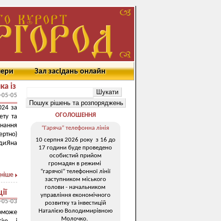
мери
Зал засідань онлайн
ка із
-05-05
024 за
ОГОЛОШЕННЯ
ету та
нання
“Гаряча” телефонна лінія
ертно)
10 серпня 2026 року з 16 до
диЯна
17 години буде проведено
особистий прийом
громадян в режимі
“гарячої” телефонної лінії
ніше
заступником міського
голови - начальником
ії
управління економічного
-05-03
розвитку та інвестицій
Наталією Володимирівною
поможе
Молочко.