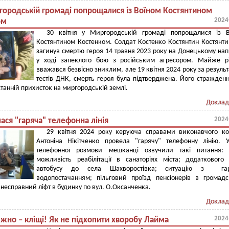
городській громаді попрощалися із Воїном Костянтином
2024
ом
30 квітня у Миргородській громаді попрощалися із В
Костянтином Костенком. Солдат Костенко Костянтин Костянт
загинув смертю героя 14 травня 2023 року на Донецькому на
у ході запеклого бою з російським агресором. Майже рі
вважався безвісно зниклим, але 19 квітня 2024 року за резуль
тестів ДНК, смерть героя була підтверджена. Його стражденн
танній прихисток на миргородській землі.
Доклад
2024
ася "гаряча" телефонна лінія
29 квітня 2024 року керуюча справами виконавчого ко
Антоніна Нікітченко провела "гарячу" телефонну лінію. 
телефонної розмови мешканці озвучили такі питання
можливість реабілітації в санаторіях міста; додаткового
автобусу до села Шахворостівка; ситуацію з га
водопостачанням; пільговий проїзд пенсіонерів в громад
; несправний ліфт в будинку по вул. О.Оксанченка.
Доклад
2024
жно – кліщі! Як не підхопити хворобу Лайма