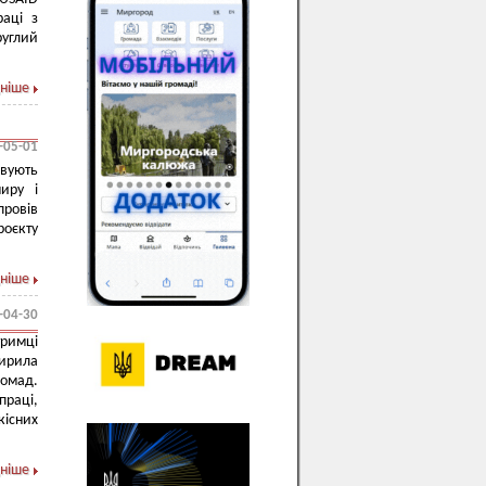
раці з
руглий
ніше
-05-01
вують
миру і
провів
роєкту
ніше
-04-30
римці
ирила
ромад.
праці,
кісних
ніше