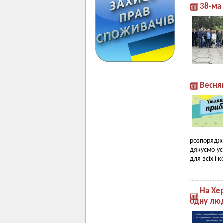
38-ма 
Весня
розпорядж
дякуємо ус
для всіх і
На Хер
одну лю