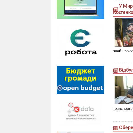
У Мир
Костенк
знайшло ос
Відбул
транспорті
Обере