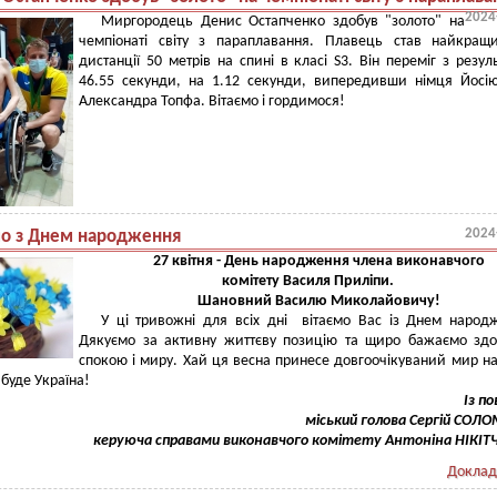
2024
Миргородець Денис Остапченко здобув "золото" на
чемпіонаті світу з параплавання. Плавець став найкращ
дистанції 50 метрів на спині в класі S3. Він переміг з резул
46.55 секунди, на 1.12 секунди, випередивши німця Йосі
Александра Топфа. Вітаємо і гордимося!
2024
мо з Днем народження
27 квітня - День народження члена виконавчого
комітету
Василя Приліпи.
Шановний Василю Миколайовичу!
У ці тривожні для всіх дні вітаємо Вас із Днем народ
Дякуємо за активну життєву позицію та щиро бажаємо здо
спокою і миру. Хай ця весна принесе довгоочікуваний мир н
 буде Україна!
Із п
міський голова Сергій СОЛ
керуюча справами виконавчого комітету Антоніна НІКІТ
Доклад