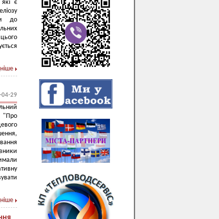
 які є
ліозу
ти до
альних
 цього
ється
ніше
-04-29
альний
 "Про
евого
ння,
вання
авники
римали
ативну
вувати
ніше
ння