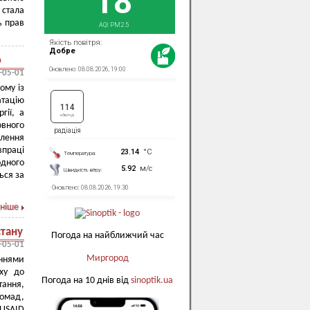
 стала
ь прав
ю
-05-01
ому із
атацію
гії, а
овного
лення
впраці
одного
ься за
ніше
стану
Погода на найближчий час
-05-01
Миргород
аннями
ху до
Погода на 10 днів від
sinoptik.ua
тання,
ромад,
USAID