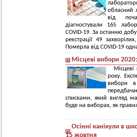
лаборатор
обласний 
від поч
діагностували 165 лабо
COVID-19. За останню добу
реєстрації 49 захворілих
Померла від COVID-19 одн
Місцеві вибори 2020
Місцеві
року. Експ
вибори в
передбач
списками, який вигляд ма
буде на виборах, як прави
Осінні канікули в ш
15 жовтня