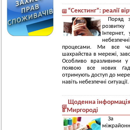
“Секстинг”: реалії ві
Поряд 
розвитку
Інтернет,
небезпеч
процесами. Ми все ча
шахрайства в мережі, зав
Особливо вразливими у 
появою все нових ґад
отримують доступ до мереж
навіть небезпечні ситуації.
Щоденна інформація 
в Миргороді
За ін
міжрайон