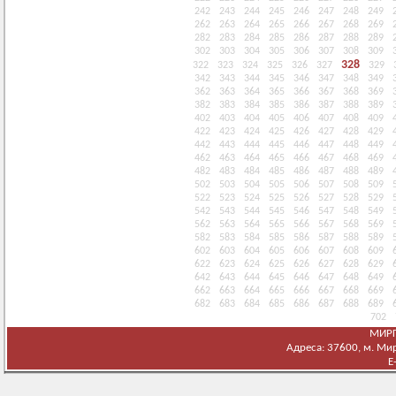
242
243
244
245
246
247
248
249
262
263
264
265
266
267
268
269
282
283
284
285
286
287
288
289
302
303
304
305
306
307
308
309
328
322
323
324
325
326
327
329
342
343
344
345
346
347
348
349
362
363
364
365
366
367
368
369
382
383
384
385
386
387
388
389
402
403
404
405
406
407
408
409
422
423
424
425
426
427
428
429
442
443
444
445
446
447
448
449
462
463
464
465
466
467
468
469
482
483
484
485
486
487
488
489
502
503
504
505
506
507
508
509
522
523
524
525
526
527
528
529
542
543
544
545
546
547
548
549
562
563
564
565
566
567
568
569
582
583
584
585
586
587
588
589
602
603
604
605
606
607
608
609
622
623
624
625
626
627
628
629
642
643
644
645
646
647
648
649
662
663
664
665
666
667
668
669
682
683
684
685
686
687
688
689
702
МИРГ
Адреса: 37600, м. Мирг
E