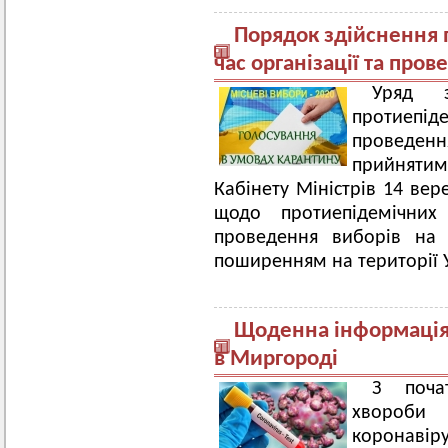
Порядок здійснення 
час організації та про
Уряд з
протиепіде
проведенн
прийняти
Кабінету Міністрів 14 вер
щодо протиепідемічних 
проведення виборів на 
поширенням на території 
Щоденна інформація 
в Миргороді
З поча
хвороби
коронавір