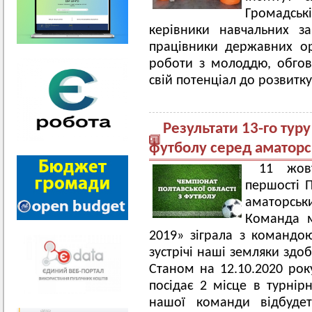
Громадські
керівники навчальних зак
працівники державних ор
роботи з молоддю, обгов
свій потенціал до розвитку
Результати 13-го туру
футболу серед аматор
11 жов
першості П
аматорськи
Команда 
2019» зіграла з командою
зустрічі наші земляки здо
Станом на 12.10.2020 ро
посідає 2 місце в турнірн
нашої команди відбуде