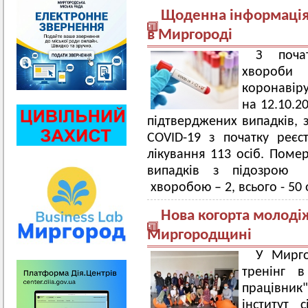
Щоденна інформація 
в Миргороді
З поча
хвороби
коронавір
на 12.10.2
підтверджених випадків, 
COVID-19 з початку реєс
лікування 113 осіб. Поме
випадків з підозрою 
хворобою – 2, всього - 50 
Нова когорта молоді
Миргородщині
У Мирго
тренінг 
працівни
інститут 