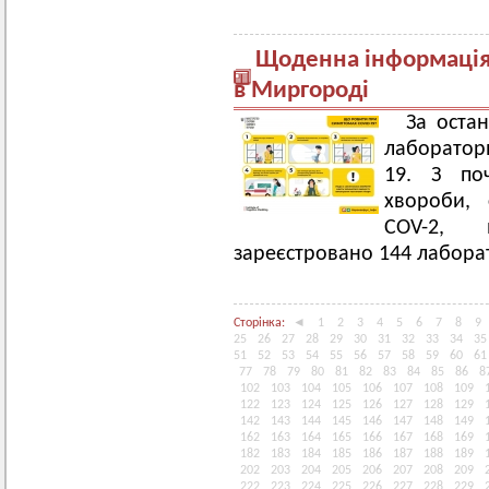
Щоденна інформація 
в Миргороді
За оста
лаборатор
19. З поч
хвороби, 
COV-2, в
зареєстровано 144 лабора
Сторінка:
◄
1
2
3
4
5
6
7
8
9
25
26
27
28
29
30
31
32
33
34
35
51
52
53
54
55
56
57
58
59
60
61
77
78
79
80
81
82
83
84
85
86
8
102
103
104
105
106
107
108
109
122
123
124
125
126
127
128
129
142
143
144
145
146
147
148
149
162
163
164
165
166
167
168
169
182
183
184
185
186
187
188
189
202
203
204
205
206
207
208
209
222
223
224
225
226
227
228
229