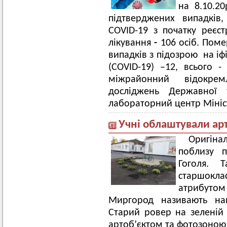
на 8.10.2
підтверджених випадків, 
COVID-19 з початку реєс
лікування
-
106 осіб. Поме
випадків з підозрою на і
(COVID-19) –12, всього 
міжрайонний відокрем
досліджень Державної 
лабораторний центр Мініс
Учні облаштували ар
Оригін
поблизу 
Гоголя. 
старшокл
атрибутом
Миргород називають най
Старий ровер на зеленій
артоб’єктом та фотозоною 