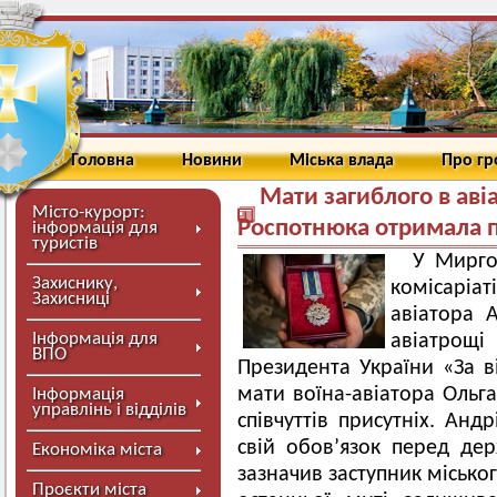
Головна
Новини
Міська влада
Про г
Мати загиблого в аві
Місто-курорт:
Роспотнюка отримала 
інформація для
туристів
У Мирго
Захиснику,
комісаріа
Захисниці
авіатора 
Інформація для
авіатрощ
ВПО
Президента України «За в
мати воїна-авіатора Ольг
Інформація
управлінь і відділів
співчуттів присутніх. Ан
свій обов’язок перед де
Економіка міста
зазначив заступник місько
Проєкти міста