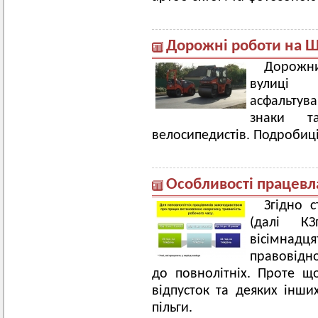
Дорожні роботи на 
Дорожни
вулиці 
асфальту
знаки т
велосипедистів. Подробиці
Особливості працевл
Згідно 
(далі К
вісімнад
правов
до повнолітніх. Проте щ
відпусток та деяких інш
пільги.