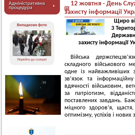
12 жовтня - День Слу
Адміністративна
процедура
захисту інформації Укр
Щиро ві
Випадкове фото
3 Терито
Державно
захисту інформації У
Війська держспецзв’
Перейти до галереї
складного військового м
одне із найважливіших з
зв’язок та інформаційн
вдячності військовим, вет
за патріотизм, віддані
поставлених завдань. Ба
міцного здоров’я, щастя,
оптимізму, успіхів і нових 