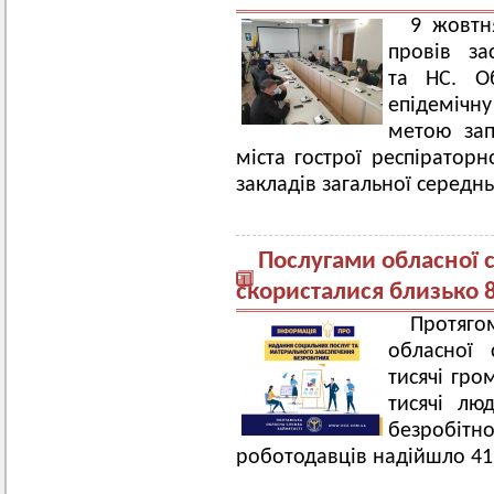
9 жовтн
провів зас
та НС. О
епідемічну
метою зап
міста гострої респіратор
закладів загальної середньо
Послугами обласної с
скористалися близько 
Протяго
обласної 
тисячі гро
тисячі лю
безробітн
роботодавців надійшло 41,