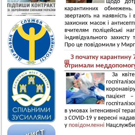
щодо дот
карантинних обмежень.
звертають на наявність і
захисних масок і антисеп
вчителям поліцейські на
індивідуального захисту
Про це повідомили у Мирго
З початку карантину 
отримали меддопомогу 
За квіт
госпіта
коронаві
пацієнт –
госпіталіз
в умовах інтенсивної тера
з COVID-19 у вересні нада
у
повідомленні
Нацслужби 