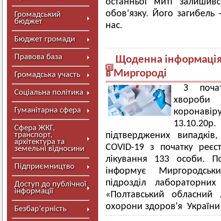
останньої миті залишив
обов’язку. Його загибель
Громадський
бюджет
нас.
Бюджет громади
Правова база
Щоденна інформація 
в Миргороді
Громадська участь
З поча
Соціальна політика
хвороби
Гуманітарна сфера
коронаві
13.10.20р
Сфера ЖКГ,
транспорт,
підтверджених випадків, 
архітектура та
COVID-19 з початку реєс
земельні відносини
лікування 133 особи. П
Підприємництво
інформує Миргородськ
підрозділ лабораторних
Доступ до публічної
інформації
«Полтавський обласний 
охорони здоров'я України
Безбар’єрність