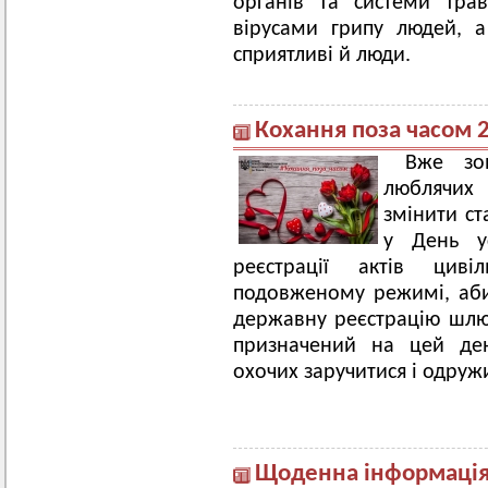
органів та системи трав
вірусами грипу людей, 
сприятливі й люди.
Кохання поза часом 
Вже зо
люблячих
змінити ст
у День ус
реєстрації актів цив
подовженому режимі, аби 
державну реєстрацію шлюб
призначений на цей ден
охочих заручитися і одружи
Щоденна інформація 