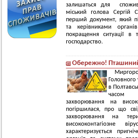
залишаться для спожив
міський голова Сергій 
перший документ, який п
та керівниками органі
покращення ситуації в т
господарство.
Обережно! Пташиний
Миргор
Головного
в Полтавсь
часом е
захворювання на висок
погіршилася, про що сві
захворювання на тер
висококонтагіозне ві
характеризується пригн