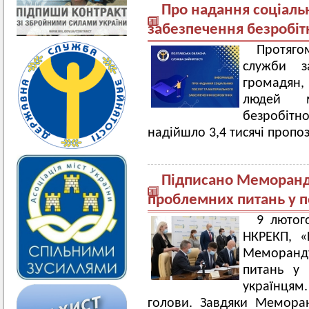
Про надання соціальн
забезпечення безробітн
Протяго
служби з
громадян, 
людей м
безробітн
надійшло 3,4 тисячі пропо
Підписано Меморанд
проблемних питань у по
9 лютого
НКРЕКП, «
Меморанду
питань у 
українцям.
голови. Завдяки Мемора