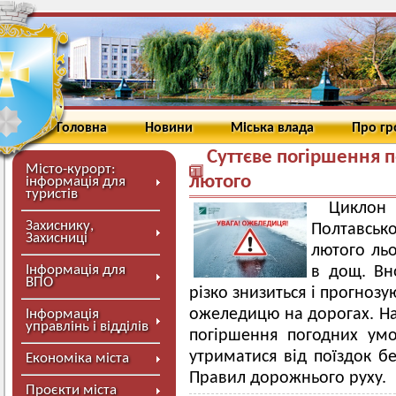
Головна
Новини
Міська влада
Про г
Суттєве погіршення п
Місто-курорт:
лютого
інформація для
туристів
Циклон 
Захиснику,
Полтавсько
Захисниці
лютого ль
Інформація для
в дощ. Вн
ВПО
різко знизиться і прогнозую
ожеледицю на дорогах. Н
Інформація
управлінь і відділів
погіршення погодних умо
утриматися від поїздок б
Економіка міста
Правил дорожнього руху.
Проєкти міста