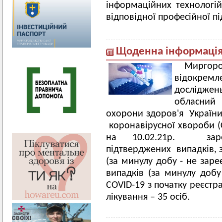
інформаційних технологій
відповідної професійної пі
Щоденна інформація 
Мирго
відокрем
досліджен
обласний 
охорони здоров'я України»
коронавірусної хвороби (
на 10.02.21р. заре
підтверджених випадків, з
(за минулу добу - не заре
випадків (за минулу добу
COVID-19 з початку реєстр
лікування – 35 осіб.