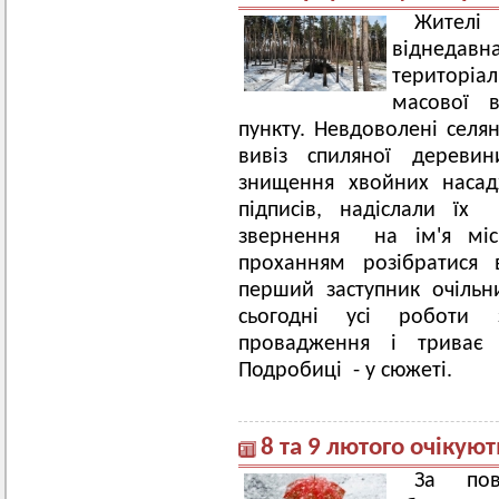
Жителі
віднедав
територіа
масової в
пункту. Невдоволені селян
вивіз спиляної дереви
знищення хвойних насад
підписів, надіслали ї
звернення на ім'я міс
проханням розібратися 
перший заступник очільн
сьогодні усі роботи з
провадження і триває
Подробиці - у сюжеті.
8 та 9 лютого очікую
За пов