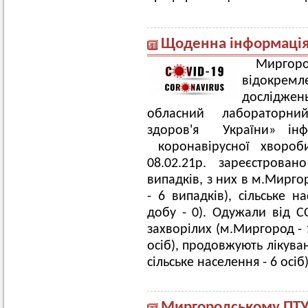
Щоденна інформація 
Мирго
відокрем
досліджен
обласний лабораторни
здоров'я України» інф
коронавірусної хворо
08.02.21р. зареєстрован
випадків, з них в м.Мирго
- 6 випадків), сільське н
добу - 0). Одужали від CO
захворілих (м.Миргород - 
осіб), продовжують лікув
сільське населення - 6 осіб)
Миргородському ПТУ 