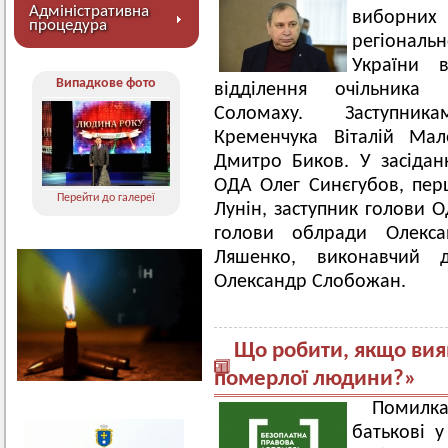
Адміністративна
виборних
процедура
регіональ
України 
Випадкове фото
відділення очільника
Соломаху. Заступни
Кременчука Віталій Мал
Дмитро Биков. У засіданн
ОДА Олег Синєгубов, пе
Перейти до галереї
Лунін, заступник голови 
голови облради Олекса
Ляшенко, виконавчий д
Олександр Слобожан.
Що робити, якщо вия
померлої людини?»
Помилка
батькові у