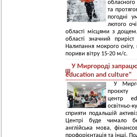
обласного 
та протяго
погодні у
лютого очі
області місцями з дощем.
області значний приріст
Налипання мокрого снігу, 
пориви вітру 15-20 м/с.
У Миргороді запрацю
education and culture"
У Мирг
проє
центр ed
освітньо-
сприяти подальшій активі
Центрі буде чимало бе
англійська мова, фінансо
профорієнтація та інші. По