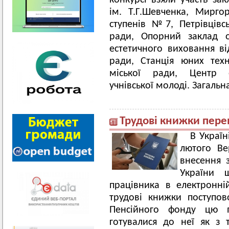
конкурсі взяли участь зак
ім. Т.Г.Шевченка, Миргор
ступенів №7, Петрівцівсь
ради, Опорний заклад о
естетичного виховання ві
ради, Станція юних техн
міської ради, Центр ек
учнівської молоді. Загальна
Трудові книжки пере
В Україн
лютого Ве
внесення 
України щ
працівника в електронні
трудові книжки поступо
Пенсійного фонду цю 
готувалися до неї як з 