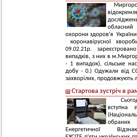
Мирго
відокрем
досліджен
обласний 
охорони здоров'я України»
коронавірусної хворо
09.02.21р. зареєстрован
випадків, з них в м.Мирго
- 1 випадок), сільське н
добу - 0.) Одужали від CO
захворілих, продовжують 
Стартова зустріч в ра
Сьогод
вступна 
(Національ
обраних 
Енергетичної Від