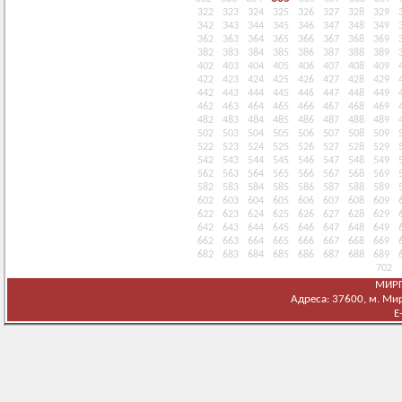
322
323
324
325
326
327
328
329
342
343
344
345
346
347
348
349
362
363
364
365
366
367
368
369
382
383
384
385
386
387
388
389
402
403
404
405
406
407
408
409
422
423
424
425
426
427
428
429
442
443
444
445
446
447
448
449
462
463
464
465
466
467
468
469
482
483
484
485
486
487
488
489
502
503
504
505
506
507
508
509
522
523
524
525
526
527
528
529
542
543
544
545
546
547
548
549
562
563
564
565
566
567
568
569
582
583
584
585
586
587
588
589
602
603
604
605
606
607
608
609
622
623
624
625
626
627
628
629
642
643
644
645
646
647
648
649
662
663
664
665
666
667
668
669
682
683
684
685
686
687
688
689
702
МИРГ
Адреса: 37600, м. Мирг
E