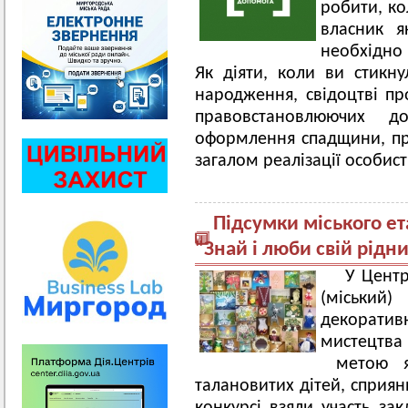
робити, ко
власник я
необхідно
Як діяти, коли ви стикн
народження, свідоцтві пр
правовстановлюючих д
оформлення спадщини, при
загалом реалізації особис
Підсумки міського ет
"Знай і люби свій рідн
У Центр
(міський)
декоратив
мистецтва
метою як
талановитих дітей, сприян