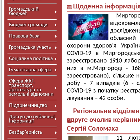
Щоденна інформація 
Громадський
бюджет
Мирго
відокрем
Бюджет громади
досліджен
Правова база
обласний 
охорони здоров'я Україн
Громадська участь
COVID-19 в Миргородськ
Соціальна політика
зареєстровано 1910 лабо
них в м.Миргороді - 16
Гуманітарна сфера
зареєстровано), сільське 
Сфера ЖКГ,
добу – 7 випадків (6 - с.
транспорт,
архітектура та
COVID-19 з початку реєстр
земельні відносини
лікування
–
42 особи.
Підприємництво
Регіональне відділен
Доступ до публічної
вдруге очолив керівни
інформації
Сергій Соломаха
Безбар’єрність
11 лют