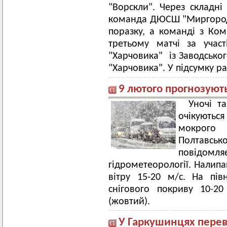
"Ворскли". Через складн
команда ДЮСШ "Миргород"
поразку, а команді з Ком
третьому матчі за уча
"Харчовика" із Заводсько
"Харчовика". У підсумку р
9 лютого прогнозуют
Уночі т
очікуютьс
мокрого 
Полтавсь
повідо
гідрометеорології. Налипа
вітру 15-20 м/с. На пів
снігового покриву 10-2
(жовтий).
У Гаркушинцях переві