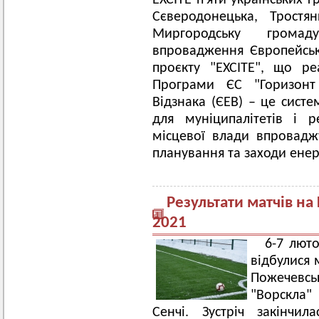
EXCITE п'яти
українських 
Сєверодонецька, Тростя
Миргородську грома
впровадження Європейськ
проєкту "EXCITE", що ре
Програми ЄС "Горизонт 
Відзнака (ЄЕВ) – це систе
для муніципалітетів і 
місцевої влади впровадж
планування та заходи енер
Результати матчів на
2021
6-7 люто
відбулися 
Пожечевс
"Ворскла"
Сенчі. Зустріч закінчи