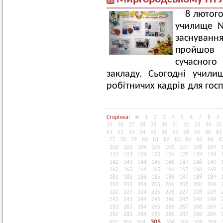
8 лютог
училище №
заснуванн
пройшов 
сучасного 
закладу. Сьогодні учили
робітничих кадрів для госп
Сторінка:
◄
1
2
3
4
5
6
7
8
9
25
26
27
28
29
30
31
32
33
34
35
51
52
53
54
55
56
57
58
59
60
61
77
78
79
80
81
82
83
84
85
86
8
102
103
104
105
106
107
108
109
122
123
124
125
126
127
128
129
142
143
144
145
146
147
148
149
162
163
164
165
166
167
168
169
182
183
184
185
186
187
188
189
202
203
204
205
206
207
208
209
222
223
224
225
226
227
228
229
242
243
244
245
246
247
248
249
262
263
264
265
266
267
268
269
282
283
284
285
286
287
288
289
305
302
303
304
306
307
308
309