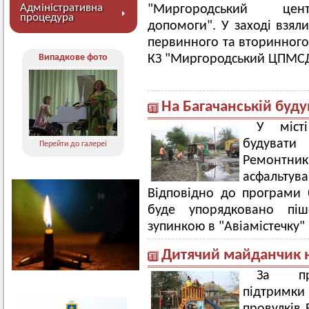
Адміністративна
"Миргородський центр
процедура
допомоги". У заході взяли
первинного та вторинного
Випадкове фото
КЗ "Миргородський ЦПМСД
На Багачанській буду
У міст
будуват
Перейти до галереї
Ремонтник
асфальтува
Відповідно до програми б
буде упорядковано піш
зупинкою в "Авіамістечку" (
Дитячий майданчик н
За про
підтримки