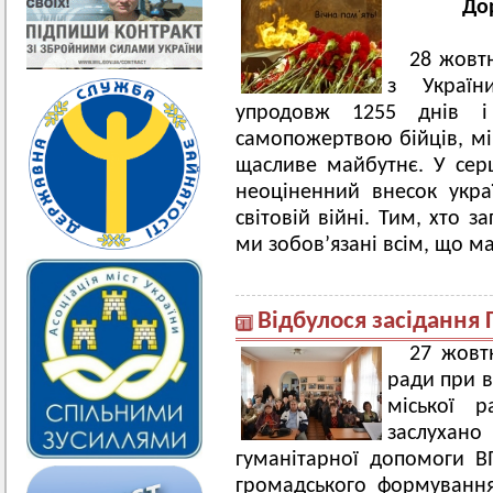
До
28 жовтн
з Україн
упродовж 1255 днів і 
самопожертвою бійців, мі
щасливе майбутнє. У сер
неоціненний внесок укра
світовій війні. Тим, хто з
ми зобов’язані всім, що м
Відбулося засідання 
27 жовт
ради при в
міської 
заслухано
гуманітарної допомоги В
громадського формуванн