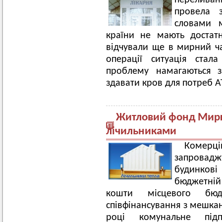
перелива
провела 
словами м
країни не мають достатн
відчували ще в мирний ча
операції ситуація стал
проблему намагаються з
здавати кров для потреб А
Житловий фонд Мирг
лічильниками
Комерці
запровадж
будинкові
бюджетній
кошти місцевого бю
співфінансування з мешка
році комунальне підп