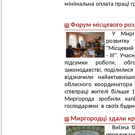
мінімальна оплата праці 
Форум місцевого роз
У Мирг
розвитк
"Місцевий 
- III". Уч
підсумки роботи, об
законодавстві, поділилися
відзначили найактивніш
обласного координатора 
співпраці жителі більше 
Миргорода зробили капі
господарями в своїх будин
Миргородці здали кр
Виїзна б