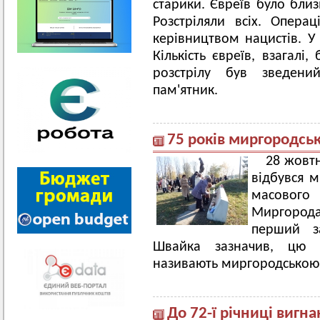
старики. Євреїв було близ
Розстріляли всіх. Опера
керівництвом нацистів. У 
Кількість євреїв, взагалі
розстрілу був зведен
пам'ятник.
75 років миргородськ
28 жовт
відбувся м
масовог
Миргорода
перший за
Швайка зазначив, цю т
називають миргородською 
До 72-ї річниці вигна