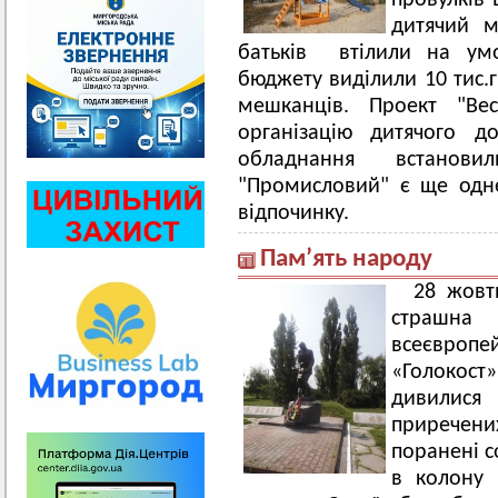
провулків 
дитячий м
батьків втілили на умо
бюджету виділили 10 тис.г
мешканців. Проект "Ве
організацію дитячого д
обладнання встанови
"Промисловий" є ще одне
відпочинку.
Пам’ять народу
28 жовт
страшна 
всеєвроп
«Голокос
дивилися
приречених
поранені с
в колону б