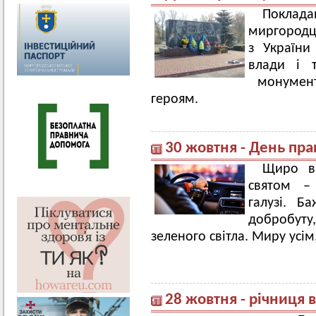
Поклад
миргородці
з України
влади і 
монумент
героям.
30 жовтня - День пра
Щиро ві
святом –
галузі. 
добробут
зеленого світла. Миру усім
28 жовтня - річниця 