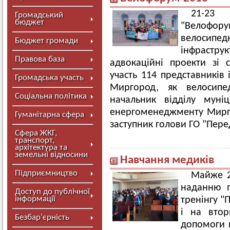
21-2
Громадський
бюджет
"Велофору
велосип
Бюджет громади
інфрастру
Правова база
адвокаційні проекти зі с
участь 114 представників 
Громадська участь
Миргород, як велосипед
Соціальна політика
начальник відділу муніц
енергоменеджменту Мирго
Гуманітарна сфера
заступник голови ГО "Пере
Сфера ЖКГ,
транспорт,
архітектура та
земельні відносини
Навчання медиків
Підприємництво
Майже 2
наданню п
Доступ до публічної
інформації
тренінгу "
і на втор
Безбар’єрність
допомоги н