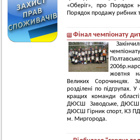
«Оберіг», про Порядок 
Порядок продажу рибних та
Фінал чемпіонату ди
Закінч
чемпіонат
Полтавсь
2006р.нар
жовтня н
Великих Сорочинцях. 
розділені по підгрупах. У
кращих команди област
ДЮСШ Заводське, ДЮСШ Л
ДЮСШ Гірник спорт, КЗ 
м. Миргорода.