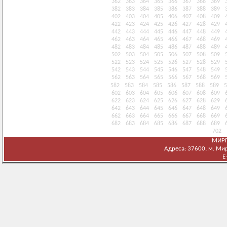
362
363
364
365
366
367
368
369
382
383
384
385
386
387
388
389
402
403
404
405
406
407
408
409
422
423
424
425
426
427
428
429
442
443
444
445
446
447
448
449
462
463
464
465
466
467
468
469
482
483
484
485
486
487
488
489
502
503
504
505
506
507
508
509
522
523
524
525
526
527
528
529
542
543
544
545
546
547
548
549
562
563
564
565
566
567
568
569
582
583
584
585
586
587
588
589
5
602
603
604
605
606
607
608
609
622
623
624
625
626
627
628
629
642
643
644
645
646
647
648
649
662
663
664
665
666
667
668
669
682
683
684
685
686
687
688
689
702
МИРГ
Адреса: 37600, м. Мирг
E