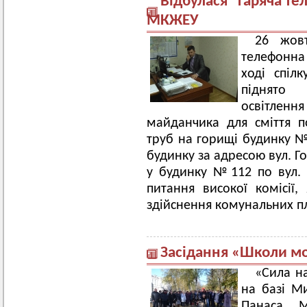
Відбулася "гаряча те
МКЖЕУ
26 жовт
телефонна
ході спіл
піднято 
освітленн
майданчика для сміття по
труб на горищі будинку №
будинку за адресою вул. Г
у будинку №112 по вул. 
питання високої комісії,
здійснення комунальних п
Засідання «Школи мо
«Сила на
на базі Ми
Панаса М