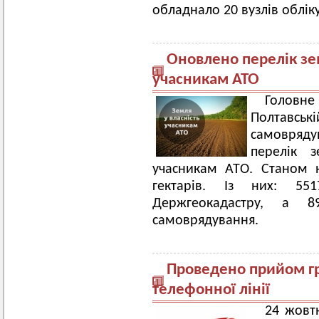
обладнало 20 вузлів обліку
Оновлено перелік зе
учасникам АТО
Головн
Полтавськ
самовряду
перелік 
учасникам АТО. Станом 
гектарів. Із них: 55
Держгеокадастру, а 
самоврядування.
Проведено прийом гр
телефонної лінії
24 жовт