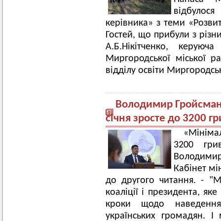
відбулос
керівника» з теми «Розви
Гостей, що прибули з різни
А.Б.Нікітченко, керуюч
Миргородської міської ра
відділу освіти Миргородськ
Володимир Гройсман:
січня зросте до 3200 г
«Мініма
3200 грив
Володими
Кабінет мі
до другого читання. - "
коаліції і президента, як
кроки щодо наведенн
українських громадян. 