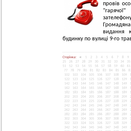
провів ос
"гарячої
зателеф
Громадян
видання 
будинку по вулиці 9-го тра
Сторінка:
◄
1
2
3
4
5
6
7
8
9
25
26
27
28
29
30
31
32
33
34
35
51
52
53
54
55
56
57
58
59
60
61
77
78
79
80
81
82
83
84
85
86
8
102
103
104
105
106
107
108
109
122
123
124
125
126
127
128
129
142
143
144
145
146
147
148
149
162
163
164
165
166
167
168
169
182
183
184
185
186
187
188
189
202
203
204
205
206
207
208
209
222
223
224
225
226
227
228
229
242
243
244
245
246
247
248
249
262
263
264
265
266
267
268
269
282
283
284
285
286
287
288
289
302
303
304
305
306
307
308
309
322
323
324
325
326
327
328
329
342
343
344
345
346
347
348
349