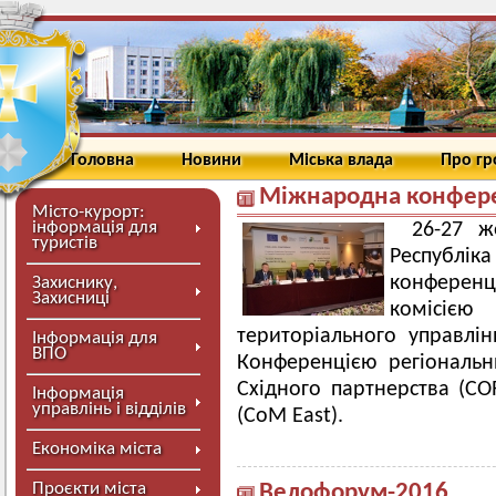
Головна
Новини
Міська влада
Про г
Міжнародна конферен
Місто-курорт:
інформація для
26-27 ж
туристів
Республік
конферен
Захиснику,
Захисниці
комісіє
територіального управлін
Інформація для
ВПО
Конференцією регіональн
Східного партнерства (COR
Інформація
управлінь і відділів
(CoM East).
Економіка міста
Проєкти міста
Велофорум-2016