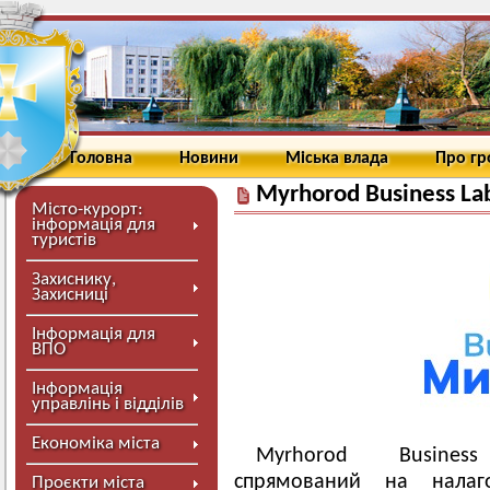
Головна
Новини
Міська влада
Про г
Myrhorod Business La
Місто-курорт:
інформація для
туристів
Захиснику,
Захисниці
Інформація для
ВПО
Інформація
управлінь і відділів
Економіка міста
Myrhorod Business 
спрямований на налаго
Проєкти міста