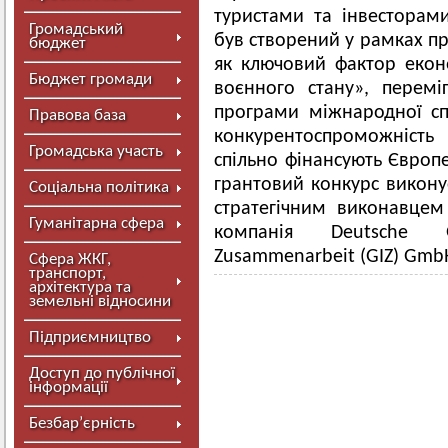
туристами та інвестора
Громадський
був створений у рамках про
бюджет
як ключовий фактор еконо
Бюджет громади
воєнного стану», перем
програми міжнародної спі
Правова база
конкурентоспроможність 
Громадська участь
спільно фінансують Європ
грантовий конкурс викону
Соціальна політика
стратегічним виконавце
Гуманітарна сфера
компанія Deutsche Ge
Zusammenarbeit (GIZ) Gmb
Сфера ЖКГ,
транспорт,
архітектура та
земельні відносини
Підприємництво
Доступ до публічної
інформації
Безбар’єрність