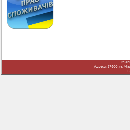
МИРГ
Адреса: 37600, м. Мирг
E