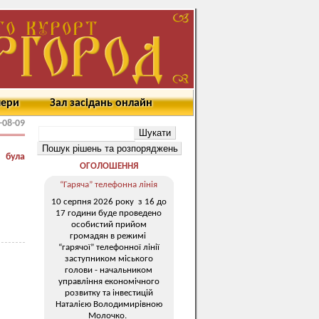
мери
Зал засідань онлайн
-08-09
 була
ОГОЛОШЕННЯ
“Гаряча” телефонна лінія
10 серпня 2026 року з 16 до
17 години буде проведено
особистий прийом
громадян в режимі
“гарячої” телефонної лінії
заступником міського
голови - начальником
управління економічного
розвитку та інвестицій
Наталією Володимирівною
Молочко.