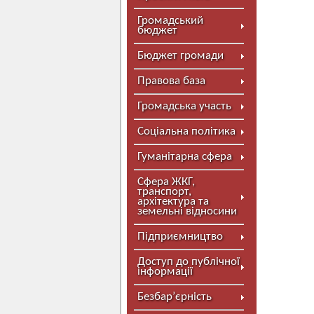
Громадський
бюджет
Бюджет громади
Правова база
Громадська участь
Соціальна політика
Гуманітарна сфера
Сфера ЖКГ,
транспорт,
архітектура та
земельні відносини
Підприємництво
Доступ до публічної
інформації
Безбар’єрність