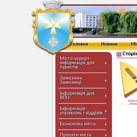
Головна
Новини
Мі
Сторі
Місто-курорт:
інформація для
туристів
Захиснику,
Захисниці
Інформація для
ВПО
натисн
збіл
Інформація
управлінь і відділів
Економіка міста
Проєкти міста