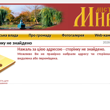
ська влада
Про громаду
Фотогалерея
Web-ка
2026
нку не знайдено
Нажаль за цією адресою - сторінку не знайдено.
Можливо Ви не правірно набрали адресу чи сторінка
видалена або переміщена.
іть для
ьшення