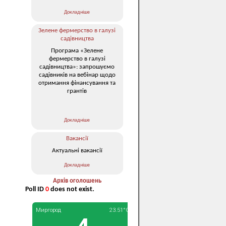
Докладніше
Зелене фермерство в галузі
садівництва
Програма «Зелене
фермерство в галузі
садівництва»: запрошуємо
садівників на вебінар щодо
отримання фінансування та
грантів
Докладніше
Вакансії
Актуальні вакансії
Докладніше
Архів оголошень
Poll ID
0
does not exist.