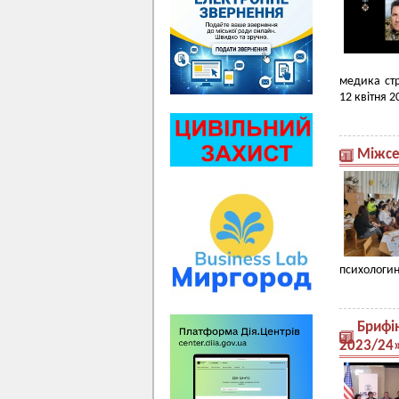
медика стр
12 квітня 2
Міжсе
психологин
Брифі
2023/24