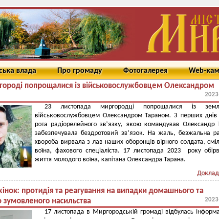
ська влада
Про громаду
Фотогалерея
Web-ка
городі попрощалися із військовослужбовцем Олександром
2023
23 листопада миргородці попрощалися із земл
військовослужбовцем Олександром Тараном. З перших днів
рота радіорелейного зв’язку, якою командував Олександр 
забезпечувала бездротовий зв’язок. На жаль, безжальна р
хвороба вирвала з лав наших оборонців вірного солдата, смі
воїна, фахового спеціаліста. 17 листопада 2023 року обір
життя молодого воїна, капітана Олександра Тарана.
Доклад
жінок: протидія та реагування на випадки домашнього та
2023
 зумовленого насильства
17 листопада в Миргородській громаді відбулась інформ