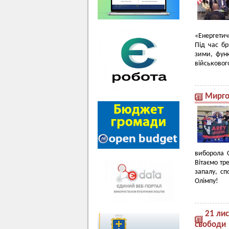
«Енергетич
Під час бр
зими, функ
військовог
Мирго
виборола 
Вітаємо тр
запалу, сп
Олімпу!
21 лис
свободи