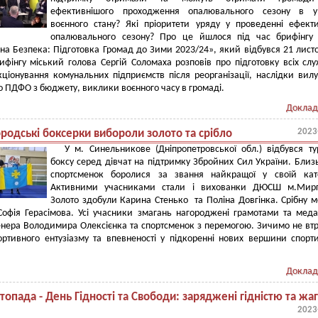
ефективнішого проходження опалювального сезону в у
воєнного стану? Які пріоритети уряду у проведенні ефект
опалювального сезону? Про це йшлося під час брифінгу 
на Безпека: Підготовка Громад до Зими 2023/24», який відбувся 21 лист
ифінгу міський голова Сергій Соломаха розповів про підготовку всіх сл
ціонування комунальних підприємств після реорганізації, наслідки вил
о ПДФО з бюджету, виклики воєнного часу в громаді.
Доклад
2023
родські боксерки вибороли золото та срібло
У м. Синельникове (Дніпропетровської обл.) відбувся ту
боксу серед дівчат на підтримку Збройних Сил України. Близ
спортсменок боролися за звання найкращої у своїй кате
Активними учасниками стали і вихованки ДЮСШ м.Мирг
Золото здобули Карина Стенько та Поліна Довгінка. Срібну 
Софія Герасімова. Усі учасники змагань нагороджені грамотами та мед
енера Володимира Олексієнка та спортсменок з перемогою. Зичимо не вт
ортивного ентузіазму та впевненості у підкоренні нових вершини спорт
Доклад
топада - День Гідності та Свободи: заряджені гідністю та жа
2023