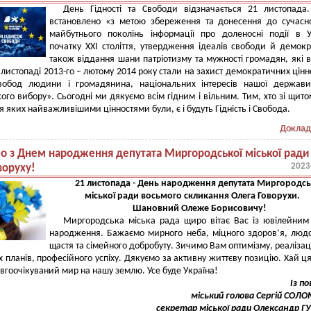
День Гідності та Свободи відзначається 21 листопада
встановлено «з метою збереження та донесення до сучасн
майбутнього поколінь інформації про доленосні події в У
початку ХХІ століття, утвердження ідеалів свободи й демокра
також віддання шани патріотизму та мужності громадян, які 
у листопаді 2013-го – лютому 2014 року стали на захист демократичних цінн
вобод людини і громадянина, національних інтересів нашої держави
ого вибору». Сьогодні ми дякуємо всім гідним і вільним. Тим, хто зі щитом
я яких найважливішими цінностями були, є і будуть Гідність і Свобода.
Доклад
мо з Днем народження депутата Миргородської міської ради
2023
воруху!
21 листопада - День народження депутата Миргородсь
міської ради восьмого скликання Олега Говорухи.
Шановний Олеже Борисовичу!
Миргородська міська рада щиро вітає Вас із ювілейни
народження. Бажаємо мирного неба, міцного здоров’я, люд
щастя та сімейного добробуту. Зичимо Вам оптимізму, реалізаці
х планів, професійного успіху. Дякуємо за активну життєву позицію. Хай ця
вгоочікуваний мир на нашу землю. Усе буде Україна!
Із п
міський голова Сергій СОЛ
секретар міської ради Олександр 