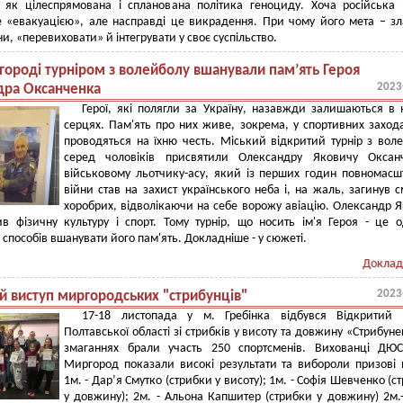
, як цілеспрямована і спланована політика геноциду. Хоча російська
е «евакуацією», але насправді це викрадення. При чому його мета – з
и, «перевиховати» й інтегрувати у своє суспільство.
городі турніром з волейболу вшанували пам’ять Героя
2023
дра Оксанченка
Герої, які полягли за Україну, назавжди залишаються в
серцях. Пам'ять про них живе, зокрема, у спортивних заход
проводяться на їхню честь. Міський відкритий турнір з вол
серед чоловіків присвятили Олександру Яковичу Оксанч
військовому льотчику-асу, який із перших годин повномасш
війни став на захист українського неба і, на жаль, загинув 
хоробрих, відволікаючи на себе ворожу авіацію. Олександр 
в фізичну культуру і спорт. Тому турнір, що носить ім'я Героя - це 
способів вшанувати його пам'ять. Докладніше - у сюжеті.
Доклад
2023
й виступ миргородських "стрибунців"
17-18 листопада у м. Гребінка відбувся Відкритий 
Полтавської області зі стрибків у висоту та довжину «Стрибуне
змаганнях брали участь 250 спортсменів. Вихованці ДЮ
Миргород показали високі результати та вибороли призові 
1м. - Дарʼя Смутко (стрибки у висоту); 1м. - Софія Шевченко (с
у довжину); 2м. - Альона Капшитер (стрибки у довжину) 2м.