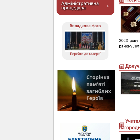
Посме
Адміністративна
процедура
Випадкове фото
2023 року
району Луга
Перейти до галереї
Долуч
Учите
нагороди