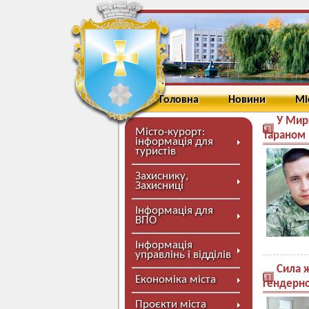
Головна
Новини
Мі
У Мир
Місто-курорт:
Тараном
інформація для
туристів
Захиснику,
Захисниці
Інформація для
ВПО
Інформація
управлінь і відділів
Сила 
Економіка міста
гендерно
Проєкти міста