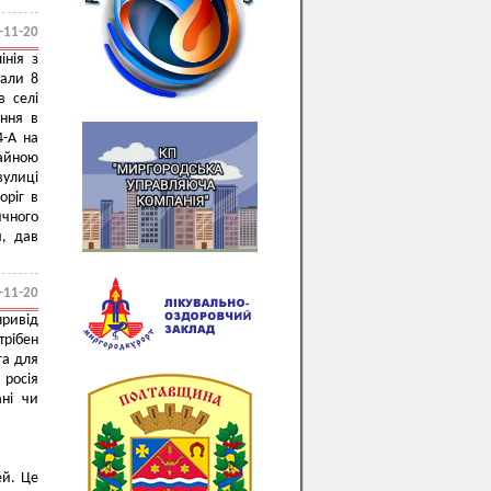
-11-20
інія з
вали 8
в селі
ання в
4-А на
чайною
вулиці
оріг в
ичного
я, дав
-11-20
привід
трібен
га для
 росія
ані чи
ей. Це