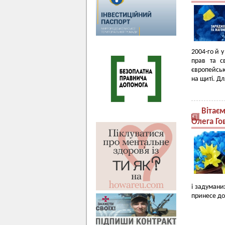
2004-го й 
прав та с
європейськ
на щиті. Дл
Вітає
Олега Го
і задумани
принесе до