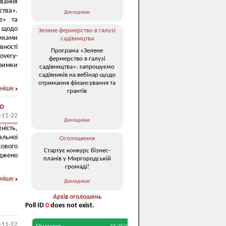
ування
тва».
Докладніше
е» та
о щодо
Зелене фермерство в галузі
иками
садівництва
вності
Програма «Зелене
overy-
фермерство в галузі
римки
садівництва»: запрошуємо
садівників на вебінар щодо
отримання фінансування та
ніше
грантів
о
-11-22
Докладніше
ність,
альної
Оголошення
ового
Стартує конкурс бізнес-
джено
планів у Миргородській
громаді!
ніше
Докладніше
Архів оголошень
Poll ID
0
does not exist.
-11-22