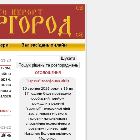
мери
Зал засідань онлайн
-11-23
яком,
ОГОЛОШЕННЯ
 війни
Таран,
“Гаряча” телефонна лінія
аптова
10 серпня 2026 року з 16 до
ливого
17 години буде проведено
валося
особистий прийом
громадян в режимі
“гарячої” телефонної лінії
ніше
заступником міського
голови - начальником
управління економічного
-11-22
розвитку та інвестицій
Наталією Володимирівною
аційна
Молочко.