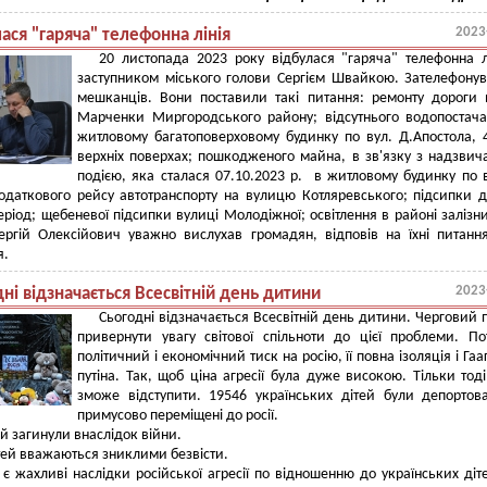
2023
ася "гаряча" телефонна лінія
20 листопада 2023 року відбулася "гаряча" телефонна л
заступником міського голови Сергієм Швайкою. Зателефону
мешканців. Вони поставили такі питання: ремонту дороги 
Марченки Миргородського району; відсутнього водопостач
житловому багатоповерховому будинку по вул. Д.Апостола, 
верхніх поверхах; пошкодженого майна, в зв'язку з надзви
подією, яка сталася 07.10.2023 р. в житловому будинку по 
одаткового рейсу автотранспорту на вулицю Котляревського; підсипки д
ріод; щебеневої підсипки вулиці Молодіжної; освітлення в районі залізн
ергій Олексійович уважно вислухав громадян, відповів на їхні питанн
я.
2023
ні відзначається Всесвітній день дитини
Сьогодні відзначається Всесвітній день дитини. Черговий 
привернути увагу світової спільноти до цієї проблеми. По
політичний і економічний тиск на росію, її повна ізоляція і Гаа
путіна. Так, щоб ціна агресії була дуже високою. Тільки тоді
зможе відступити. 19546 українських дітей були депортов
примусово переміщені до росії.
ей загинули внаслідок війни.
тей вважаються зниклими безвісти.
є жахливі наслідки російської агресії по відношенню до українських діт