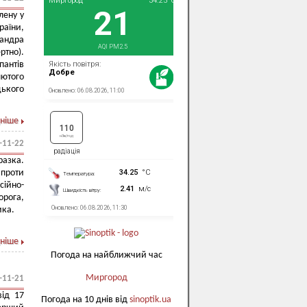
лену у
раїни,
сандра
ртно).
антів
лютого
цького
ніше
-11-22
разка.
 проти
сійно-
орога,
ика.
ніше
Погода на найближчий час
Миргород
-11-21
ід 17
Погода на 10 днів від
sinoptik.ua