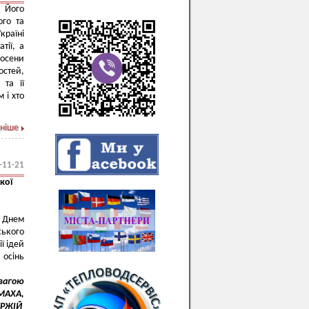
. Його
ого та
країні
тії, а
восени
остей,
 та її
 і хто
ніше
-11-21
кої
м Днем
ського
ї ідей
 осінь
овагою
ОМАХА,
ГУРЖІЙ