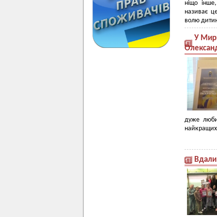
ніщо інше
називає ц
волю дитин
У Мир
Олексан
дуже люби
найкращих 
Вдали