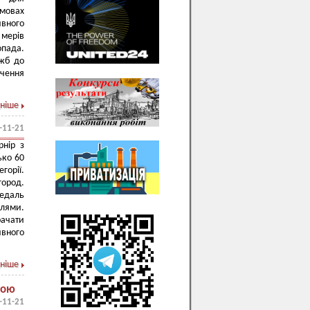
мовах
ивного
мерів
опада.
ужб до
учення
ніше
-11-21
рнір з
ько 60
горії.
ород.
медаль
алями.
рачати
ивного
ніше
гою
-11-21