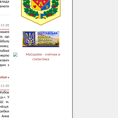
 влада
ламати
-11-20
 наших
ах, що
ейболу
енку,
табної
смертю
Якович
один з
ніше
-11-20
Кубок
ць». У
СШ м.
місця:
трибки
- Анна