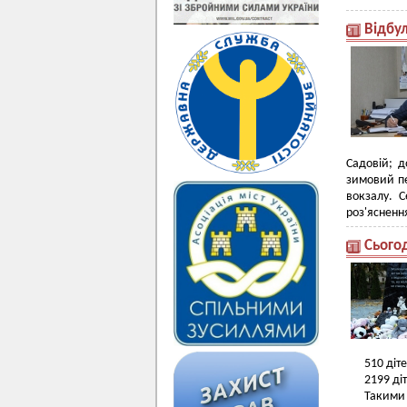
Відбул
Садовій; д
зимовий пе
вокзалу. С
роз'ясненн
Сьогод
510 діт
2199 ді
Такими 