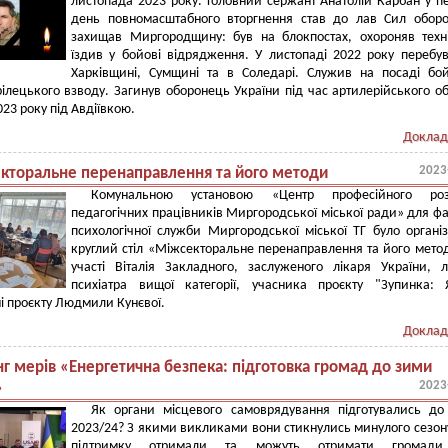
листопада 2023 року. Головний сержант Анатолій Карбан у 
день повномасштабного вторгнення став до лав Сил обор
захищав Миргородщину: був на блокпостах, охороняв техн
їздив у бойові відрядження. У листопаді 2022 року перебу
Харківщині, Сумщині та в Соледарі. Служив на посаді бо
ілецького взводу. Загинув оборонець України під час артилерійського об
023 року під Авдіївкою.
Доклад
2023
кторальне перенаправлення та його методи
Комунальною установою «Центр професійного роз
педагогічних працівників Миргородської міської ради» для фа
психологічної служби Миргородської міської ТГ було органі
круглий стіл «Міжсекторальне перенаправлення та його мето
участі Віталія Закладного, заслуженого лікаря України, л
психіатра вищої категорії, учасника проєкту "Зупинка:
і проєкту Людмили Кунєвої.
Доклад
нг мерів «Енергетична безпека: підготовка громад до зими
2023
»
Як органи місцевого самоврядування підготувались до
2023/24? З якими викликами вони стикнулись минулого сезон
підтримку отримали та можуть отримати громад