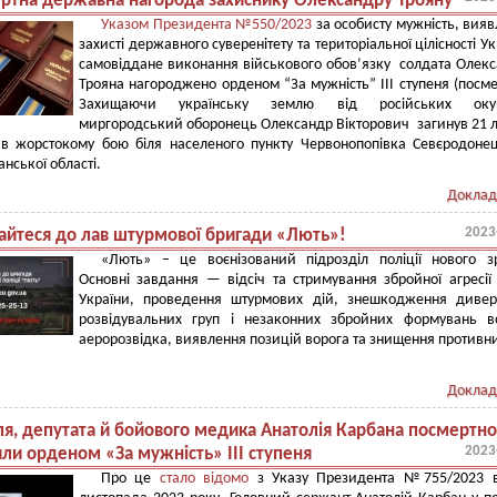
ртна державна нагорода захиснику Олександру Трояну
Указом Президента №550/2023
за особисту мужність, вияв
захисті державного суверенітету та територіальної цілісності Ук
самовіддане виконання військового обов’язку солдата Олек
Трояна нагороджено орденом “За мужність” ІІІ ступеня (посме
Захищаючи українську землю від російських окуп
миргородський оборонець Олександр Вікторович загинув 21 
 в жорстокому бою біля населеного пункту Червонопопівка Севєродоне
нської області.
Доклад
2023
айтеся до лав штурмової бригади «Лють»!
«Лють» – це воєнізований підрозділ поліції нового з
Основні завдання — відсіч та стримування збройної агресії
України, проведення штурмових дій, знешкодження дивер
розвідувальних груп і незаконних збройних формувань в
аеророзвідка, виявлення позицій ворога та знищення противн
Доклад
ля, депутата й бойового медика Анатолія Карбана посмертно
2023
ли орденом «За мужність» ІІІ ступеня
Про це
стало відомо
з Указу Президента №755/2023 в