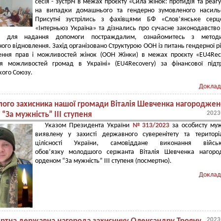
сесія - зустріч в межах проєкту «Сила жінок: протидія та реаг
на випадки домашнього та гендерно зумовленого насильс
Присутні зустрілись з фахівцями БФ «Слов’янське серц
«Інтерньюз Україна» та дізнались про сучасне законодавств
ва для надання допомоги постраждалим, ознайомитесь з метод
ного відновлення. Захід організовано Структурою ООН із питань гендерної рі
ення прав і можливостей жінок (ООН Жінки) в межах проєкту «EU4Rec
я можливостей громад в Україні» (EU4Recovery) за фінансової підт
ого Союзу.
Доклад
лого захисника нашої громади Віталія Шевченка нагороджен
2023
“За мужність” ІІІ ступеня
Указом Президента України
№313/2023
за особисту муж
виявлену у захисті державного суверенітету та територі
цілісності України, самовіддане виконання військ
обов’язку молодшого сержанта Віталія Шевченка нагоро
орденом “За мужність” ІІІ ступеня (посмертно).
Доклад
2023