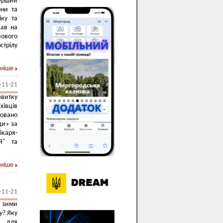
перший
они та
іку та
вав на
йового
стрілу
ніше
-11-21
витку
хівців
зовано
ди» за
ікаря-
 Я" та
ніше
-11-21
 зими
у? Яку
и для