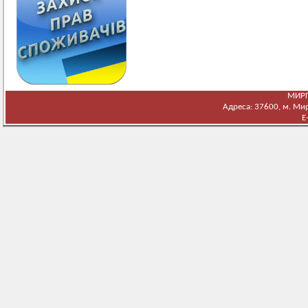
МИРГ
Адреса: 37600, м. Мирг
E