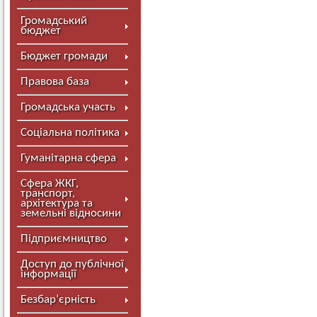
Громадський
бюджет
Бюджет громади
Правова база
Громадська участь
Соціальна політика
Гуманітарна сфера
Сфера ЖКГ,
транспорт,
архітектура та
земельні відносини
Підприємництво
Доступ до публічної
інформації
Безбар’єрність