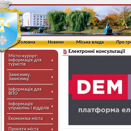
Головна
Новини
Міська влада
Про г
Електронні консультації
Місто-курорт:
інформація для
туристів
Захиснику,
Захисниці
Інформація для
ВПО
Інформація
управлінь і відділів
Економіка міста
Проєкти міста