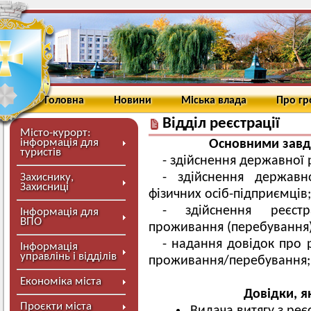
Головна
Новини
Міська влада
Про г
Відділ реєстрації
Місто-курорт:
інформація для
Основними завда
туристів
- здійснення державної 
- здійснення державн
Захиснику,
Захисниці
фізичних осіб-підприємців;
- здійснення реєстр
Інформація для
ВПО
проживання (перебування) 
- надання довідок про р
Інформація
управлінь і відділів
проживання/перебування;
Економіка міста
Довідки, я
Проєкти міста