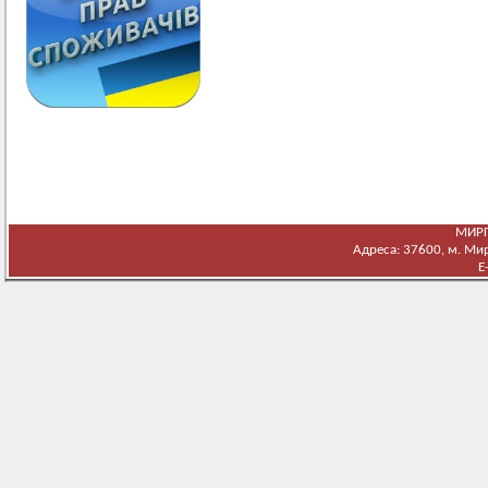
МИРГ
Адреса: 37600, м. Мирг
E