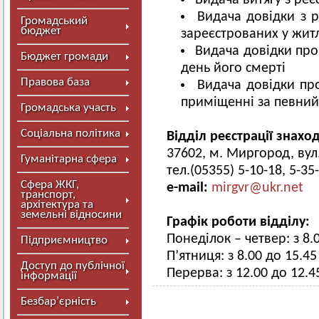
Видача витягу з ре
Видача довідки з 
Громадський
бюджет
зареєстрованих у жит
Видача довідки про
Бюджет громади
день його смерті
Правова база
Видача довідки пр
приміщенні за певний
Громадська участь
Соціальна політика
Відділ реєстрації знахо
37602, м. Миргород, вул.
Гуманітарна сфера
тел.(05355) 5-10-18, 5-35
Сфера ЖКГ,
e-mail:
mirgvr@ukr.net
транспорт,
архітектура та
земельні відносини
Графік роботи відділу:
Понеділок – четвер: з 8.
Підприємництво
П’ятниця: з 8.00 до 15.45
Доступ до публічної
Перерва: з 12.00 до 12.4
інформації
Безбар’єрність