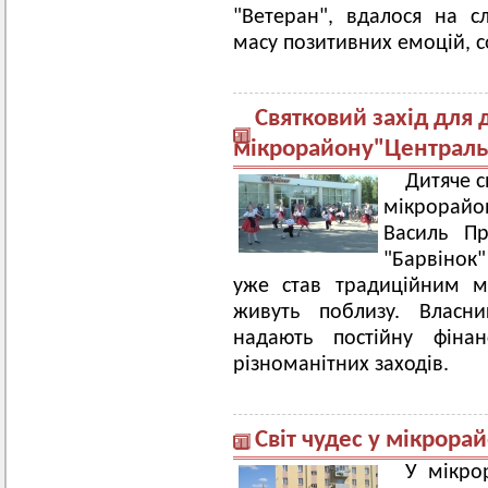
"Ветеран", вдалося на с
масу позитивних емоцій, с
Святковий захід для 
мікрорайону"Централ
Дитяче с
мікрорай
Василь Пр
"Барвінок"
уже став традиційним м
живуть поблизу. Власни
надають постійну фіна
різноманітних заходів.
Світ чудес у мікрора
У мікро