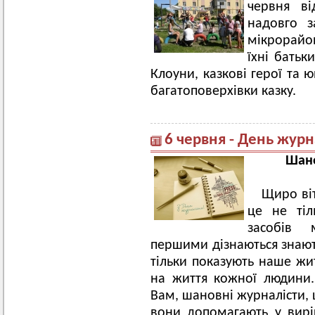
червня ві
надовго з
мікрорайон
їхні батьк
Клоуни, казкові герої та ю
багатоповерхівки казку.
6 червня - День журн
Шано
Щиро віт
це не тіл
засобів 
першими дізнаються знають
тільки показують наше жит
на життя кожної людини.
Вам, шановні журналісти, 
вони допомагають у вир