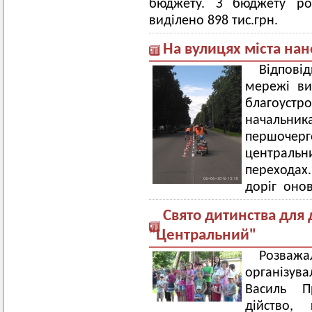
бюджету. З бюджету роз
виділено 898 тис.грн.
На вулицях міста на
Відпові
мережі ви
благоуст
начальни
першоче
центральн
переходах.
доріг онов
Свято дитинства для 
"Центральний"
Розва
організув
Василь П
дійство,