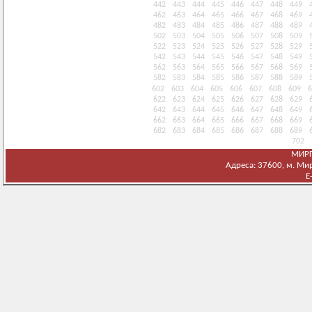
442
443
444
445
446
447
448
449
462
463
464
465
466
467
468
469
482
483
484
485
486
487
488
489
502
503
504
505
506
507
508
509
522
523
524
525
526
527
528
529
542
543
544
545
546
547
548
549
562
563
564
565
566
567
568
569
582
583
584
585
586
587
588
589
602
603
604
605
606
607
608
609
6
622
623
624
625
626
627
628
629
642
643
644
645
646
647
648
649
662
663
664
665
666
667
668
669
682
683
684
685
686
687
688
689
702
МИРГ
Адреса: 37600, м. Мирг
E