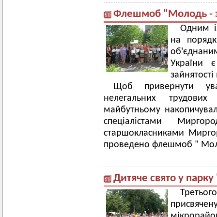
Флешмоб "Молодь - з
Одним і
на поряд
об'єднани
України є
зайнятості
Щоб привернути ува
нелегальних трудови
майбутньому накопичувал
спеціалістами Мирг
старшокласниками Миргоро
проведено флешмоб " Моло
Дитяче свято у парку
Третьог
присвячену
мікрорайо