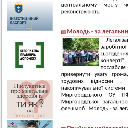
центральному мосту ч
реконструюють
.
Молодь - за легальни
Легалі
заробіт
сьогоденн
конверті
послабляє 
привернути увагу грома
трудових відносин ,
накопичувальної системи 
Миргородського ОУ П
Миргородської загальн
флешмоб "Молодь - за лег