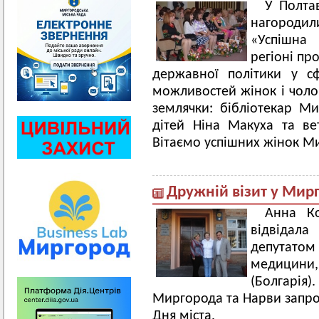
У Полта
нагородил
«Успішна
регіоні пр
державної політики у с
можливостей жінок і чолов
землячки: бібліотекар Ми
дітей Ніна Макуха та ве
Вітаємо успішних жінок М
Дружній візит у Мир
Анна Ко
відвідал
депутат
медицини, 
(Болгарія)
Миргорода та Нарви запрос
Дня міста.