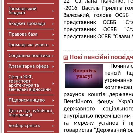
22" Світлана Ткаченко, 
-2016" Василь Приліпа го
Громадський
бюджет
Залєський, голова ОСББ 
представник ОСББ "Ста
Бюджет громади
представник ОСББ "Ста
Правова база
представник ОСББ "Слави 
Громадська участь
Соціальна політика
Нові пенсійні посвід
Починаю
Гуманітарна сфера
пенсій (щ
Сфера ЖКГ,
утримання)
транспорт,
архітектура та
компенсаці
земельні відносини
рахунок коштів державн
Підприємництво
Пенсійного фонду Украї
державного соціально
Доступ до публічної
інформації
внутрішньо переміщеним о
та мережу установ і пр
Безбар’єрність
товариства "Державний ощ