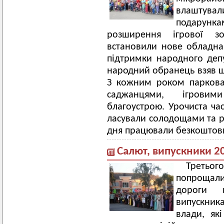
влаштув
подарун
розширення ігрової з
встановили нове обладнан
підтримки народного депу
народний обранець взяв ш
З кожним роком паркова
саджанцями, ігровим
благоустрою. Урочиста ча
ласували солодощами та ро
дня працювали безкоштов
Салют, випускники 2
Третьо
попрощали
дороги 
випускник
влади, які