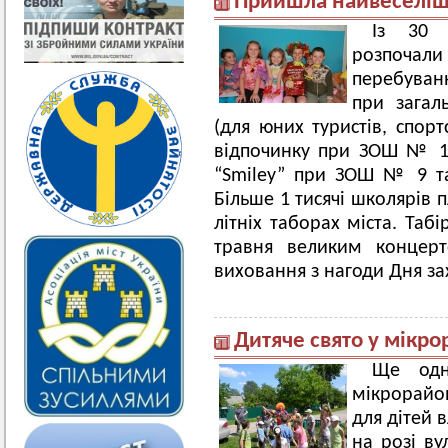
Прийшла найвеселіша 
Із 30 
розпоча
перебуван
при загал
(для юних туристів, спорт
відпочинку при ЗОШ № 1
“Smilеy” при ЗОШ № 9 т
Більше 1 тисячі школярів 
літніх таборах міста. Таб
травня великим концерт
виховання з нагоди Дня зах
Дитяче свято у мікро
Ще одн
мікрорайо
для дітей 
на розі ву