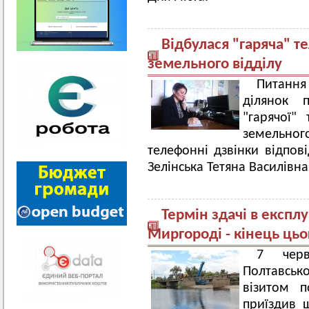
Відбулася "гаряча" т
земельного відділу
Питання
ділянок 
"гарячої"
земельного
телефонні дзвінки відпов
Зелінська Тетяна Василівна
Термін здачі в експл
Миргороді - кінець цьо
7 черв
Полтавськ
візитом п
приїздив 