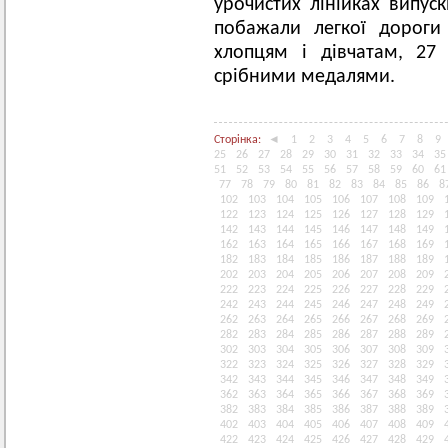
урочистих лінійках випус
побажали легкої дороги
хлопцям і дівчатам, 27
срібними медалями.
Сторінка:
◄
1
2
3
4
5
6
7
8
9
25
26
27
28
29
30
31
32
33
34
35
51
52
53
54
55
56
57
58
59
60
61
77
78
79
80
81
82
83
84
85
86
8
102
103
104
105
106
107
108
109
122
123
124
125
126
127
128
129
142
143
144
145
146
147
148
149
162
163
164
165
166
167
168
169
182
183
184
185
186
187
188
189
202
203
204
205
206
207
208
209
222
223
224
225
226
227
228
229
242
243
244
245
246
247
248
249
262
263
264
265
266
267
268
269
282
283
284
285
286
287
288
289
302
303
304
305
306
307
308
309
322
323
324
325
326
327
328
329
342
343
344
345
346
347
348
349
362
363
364
365
366
367
368
369
382
383
384
385
386
387
388
389
402
403
404
405
406
407
408
409
422
423
424
425
426
427
428
429