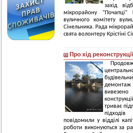
захід від
мікрорайону "Почапці"
вуличного комітету вули
Сінельника. Рада мікрорай
свята волонтеру Крістіні Сі
Про хід реконструкці
Продов
централ
будівель
демонтаж 
вивезено
конструкц
триває під
підході
повідомили у відділі капі
роботи виконуються за ра