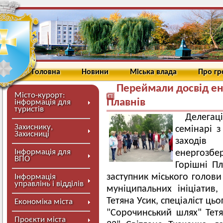
Головна
Новини
Міська влада
Про г
Переймали досвід ен
Місто-курорт:
Плавнів
інформація для
туристів
Делега
Захиснику,
семінарі 
Захисниці
заходів
Інформація для
енергозбер
ВПО
Горішні Пл
заступник міського голови
Інформація
управлінь і відділів
муніципальних ініціатив
Тетяна Усик, спеціаліст ць
Економіка міста
"Сорочинський шлях" Тет
Проєкти міста