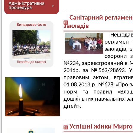
Адміністративна
процедура
Санітарний регламен
Випадкове фото
закладів
Нещода
регламен
закладів, 
охорони з
Перейти до галереї
№234, зареєстрований в Мі
2016р. за №563/28693. У
правовим актом, втрати
01.08.2013 р. №678 «Про 
норм та правил «Влашт
дошкільних навчальних зак
дітей».
Успішні жінки Мирг